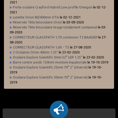
2021
Porte oculaire Crayford Hybrid Low profile Omegon
le 02-12-
2021
Lunette Orion 80/400mm OTA
le 02-12-2021
Réservée Tête binoculaire Orion
le 03-09-2020
Réservée Tête binoculaire tirage totalement compensé
le 03-
09-2020
CORRECTEUR GLASSPATH 1,7X connexion T2 BAADER
le 27-
08-2020
CORRECTEUR GLASSPATH 1,6X - TS
le 27-08-2020
2 Oculaires Orion 40mm 1.25"
le 23-02-2020
Oculaire Explore Scientific 3mm 52° LER 1.25"
le 23-02-2020
Barre contre-poids 120mm monture équatoriale
le 19-10-2019
Oculaire Explore Scientific 25mm 70° 2" (réservé)
le 19-10-
2019
Oculaire Explore Scientific 30mm 70° 2" (réservé)
le 19-10-
2019