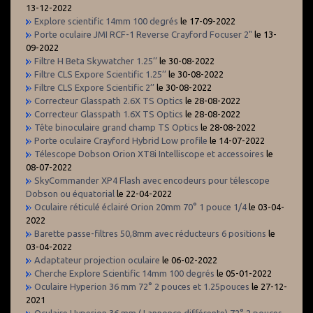
13-12-2022
Explore scientific 14mm 100 degrés
le 17-09-2022
Porte oculaire JMI RCF-1 Reverse Crayford Focuser 2"
le 13-
09-2022
Filtre H Beta Skywatcher 1.25’’
le 30-08-2022
Filtre CLS Expore Scientific 1.25’’
le 30-08-2022
Filtre CLS Expore Scientific 2’’
le 30-08-2022
Correcteur Glasspath 2.6X TS Optics
le 28-08-2022
Correcteur Glasspath 1.6X TS Optics
le 28-08-2022
Tête binoculaire grand champ TS Optics
le 28-08-2022
Porte oculaire Crayford Hybrid Low profile
le 14-07-2022
Télescope Dobson Orion XT8i Intelliscope et accessoires
le
08-07-2022
SkyCommander XP4 Flash avec encodeurs pour télescope
Dobson ou équatorial
le 22-04-2022
Oculaire réticulé éclairé Orion 20mm 70° 1 pouce 1/4
le 03-04-
2022
Barette passe-filtres 50,8mm avec réducteurs 6 positions
le
03-04-2022
Adaptateur projection oculaire
le 06-02-2022
Cherche Explore Scientific 14mm 100 degrés
le 05-01-2022
Oculaire Hyperion 36 mm 72° 2 pouces et 1.25pouces
le 27-12-
2021
Oculaire Hyperion 36 mm ( ! annonce différente) 72° 2 pouces