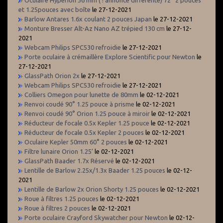
et 1.25pouces avec boîte
le 27-12-2021
Barlow Antares 1.6x coulant 2 pouces Japan
le 27-12-2021
Monture Bresser Alt-Az Nano AZ trépied 130 cm
le 27-12-
2021
Webcam Philips SPC530 refroidie
le 27-12-2021
Porte oculaire à crémaillère Explore Scientific pour Newton
le
27-12-2021
GlassPath Orion 2x
le 27-12-2021
Webcam Philips SPC530 refroidie
le 27-12-2021
Colliers Omegon pour lunette de 80mm
le 02-12-2021
Renvoi coudé 90° 1.25 pouce à prisme
le 02-12-2021
Renvoi coudé 90° Orion 1.25 pouce à miroir
le 02-12-2021
Réducteur de focale 0.5x Kepler 1.25 pouce
le 02-12-2021
Réducteur de focale 0.5x Kepler 2 pouces
le 02-12-2021
Oculaire Kepler 50mm 60° 2 pouces
le 02-12-2021
Filtre lunaire Orion 1.25’
le 02-12-2021
GlassPath Baader 1.7x Réservé
le 02-12-2021
Lentille de Barlow 2.25x/1.3x Baader 1.25 pouces
le 02-12-
2021
Lentille de Barlow 2x Orion Shorty 1.25 pouces
le 02-12-2021
Roue à filtres 1.25 pouces
le 02-12-2021
Roue à filtres 2 pouces
le 02-12-2021
Porte oculaire Crayford Skywatcher pour Newton
le 02-12-