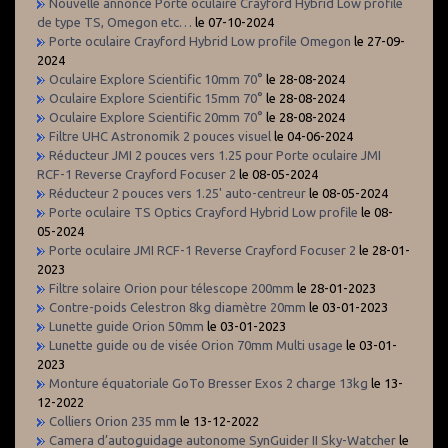
Nouvelle annonce Porte oculaire Crayford Hybrid Low profile
de type TS, Omegon etc…
le 07-10-2024
Porte oculaire Crayford Hybrid Low profile Omegon
le 27-09-
2024
Oculaire Explore Scientific 10mm 70°
le 28-08-2024
Oculaire Explore Scientific 15mm 70°
le 28-08-2024
Oculaire Explore Scientific 20mm 70°
le 28-08-2024
Filtre UHC Astronomik 2 pouces visuel
le 04-06-2024
Réducteur JMI 2 pouces vers 1.25 pour Porte oculaire JMI
RCF-1 Reverse Crayford Focuser 2
le 08-05-2024
Réducteur 2 pouces vers 1.25' auto-centreur
le 08-05-2024
Porte oculaire TS Optics Crayford Hybrid Low profile
le 08-
05-2024
Porte oculaire JMI RCF-1 Reverse Crayford Focuser 2
le 28-01-
2023
Filtre solaire Orion pour télescope 200mm
le 28-01-2023
Contre-poids Celestron 8kg diamètre 20mm
le 03-01-2023
Lunette guide Orion 50mm
le 03-01-2023
Lunette guide ou de visée Orion 70mm Multi usage
le 03-01-
2023
Monture équatoriale GoTo Bresser Exos 2 charge 13kg
le 13-
12-2022
Colliers Orion 235 mm
le 13-12-2022
Camera d’autoguidage autonome SynGuider II Sky-Watcher
le