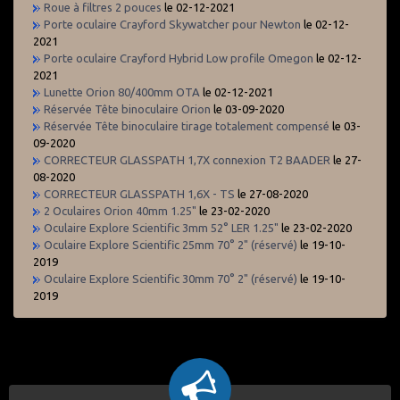
Roue à filtres 2 pouces
le 02-12-2021
Porte oculaire Crayford Skywatcher pour Newton
le 02-12-
2021
Porte oculaire Crayford Hybrid Low profile Omegon
le 02-12-
2021
Lunette Orion 80/400mm OTA
le 02-12-2021
Réservée Tête binoculaire Orion
le 03-09-2020
Réservée Tête binoculaire tirage totalement compensé
le 03-
09-2020
CORRECTEUR GLASSPATH 1,7X connexion T2 BAADER
le 27-
08-2020
CORRECTEUR GLASSPATH 1,6X - TS
le 27-08-2020
2 Oculaires Orion 40mm 1.25"
le 23-02-2020
Oculaire Explore Scientific 3mm 52° LER 1.25"
le 23-02-2020
Oculaire Explore Scientific 25mm 70° 2" (réservé)
le 19-10-
2019
Oculaire Explore Scientific 30mm 70° 2" (réservé)
le 19-10-
2019