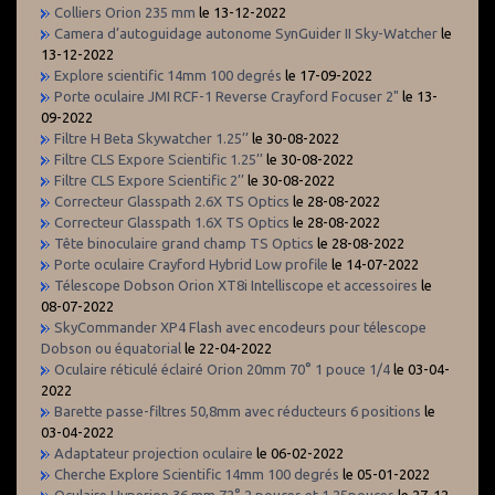
Colliers Orion 235 mm
le 13-12-2022
Camera d’autoguidage autonome SynGuider II Sky-Watcher
le
13-12-2022
Explore scientific 14mm 100 degrés
le 17-09-2022
Porte oculaire JMI RCF-1 Reverse Crayford Focuser 2"
le 13-
09-2022
Filtre H Beta Skywatcher 1.25’’
le 30-08-2022
Filtre CLS Expore Scientific 1.25’’
le 30-08-2022
Filtre CLS Expore Scientific 2’’
le 30-08-2022
Correcteur Glasspath 2.6X TS Optics
le 28-08-2022
Correcteur Glasspath 1.6X TS Optics
le 28-08-2022
Tête binoculaire grand champ TS Optics
le 28-08-2022
Porte oculaire Crayford Hybrid Low profile
le 14-07-2022
Télescope Dobson Orion XT8i Intelliscope et accessoires
le
08-07-2022
SkyCommander XP4 Flash avec encodeurs pour télescope
Dobson ou équatorial
le 22-04-2022
Oculaire réticulé éclairé Orion 20mm 70° 1 pouce 1/4
le 03-04-
2022
Barette passe-filtres 50,8mm avec réducteurs 6 positions
le
03-04-2022
Adaptateur projection oculaire
le 06-02-2022
Cherche Explore Scientific 14mm 100 degrés
le 05-01-2022
Oculaire Hyperion 36 mm 72° 2 pouces et 1.25pouces
le 27-12-