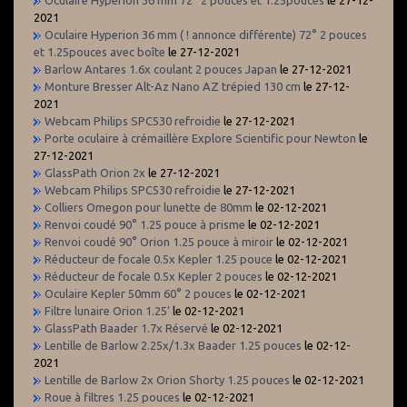
2021
Oculaire Hyperion 36 mm ( ! annonce différente) 72° 2 pouces
et 1.25pouces avec boîte
le 27-12-2021
Barlow Antares 1.6x coulant 2 pouces Japan
le 27-12-2021
Monture Bresser Alt-Az Nano AZ trépied 130 cm
le 27-12-
2021
Webcam Philips SPC530 refroidie
le 27-12-2021
Porte oculaire à crémaillère Explore Scientific pour Newton
le
27-12-2021
GlassPath Orion 2x
le 27-12-2021
Webcam Philips SPC530 refroidie
le 27-12-2021
Colliers Omegon pour lunette de 80mm
le 02-12-2021
Renvoi coudé 90° 1.25 pouce à prisme
le 02-12-2021
Renvoi coudé 90° Orion 1.25 pouce à miroir
le 02-12-2021
Réducteur de focale 0.5x Kepler 1.25 pouce
le 02-12-2021
Réducteur de focale 0.5x Kepler 2 pouces
le 02-12-2021
Oculaire Kepler 50mm 60° 2 pouces
le 02-12-2021
Filtre lunaire Orion 1.25’
le 02-12-2021
GlassPath Baader 1.7x Réservé
le 02-12-2021
Lentille de Barlow 2.25x/1.3x Baader 1.25 pouces
le 02-12-
2021
Lentille de Barlow 2x Orion Shorty 1.25 pouces
le 02-12-2021
Roue à filtres 1.25 pouces
le 02-12-2021