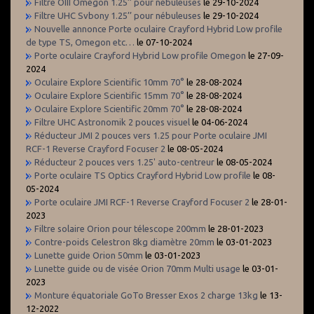
Filtre OIII Omégon 1.25’’ pour nébuleuses
le 29-10-2024
Filtre UHC Svbony 1.25’’ pour nébuleuses
le 29-10-2024
Nouvelle annonce Porte oculaire Crayford Hybrid Low profile
de type TS, Omegon etc…
le 07-10-2024
Porte oculaire Crayford Hybrid Low profile Omegon
le 27-09-
2024
Oculaire Explore Scientific 10mm 70°
le 28-08-2024
Oculaire Explore Scientific 15mm 70°
le 28-08-2024
Oculaire Explore Scientific 20mm 70°
le 28-08-2024
Filtre UHC Astronomik 2 pouces visuel
le 04-06-2024
Réducteur JMI 2 pouces vers 1.25 pour Porte oculaire JMI
RCF-1 Reverse Crayford Focuser 2
le 08-05-2024
Réducteur 2 pouces vers 1.25' auto-centreur
le 08-05-2024
Porte oculaire TS Optics Crayford Hybrid Low profile
le 08-
05-2024
Porte oculaire JMI RCF-1 Reverse Crayford Focuser 2
le 28-01-
2023
Filtre solaire Orion pour télescope 200mm
le 28-01-2023
Contre-poids Celestron 8kg diamètre 20mm
le 03-01-2023
Lunette guide Orion 50mm
le 03-01-2023
Lunette guide ou de visée Orion 70mm Multi usage
le 03-01-
2023
Monture équatoriale GoTo Bresser Exos 2 charge 13kg
le 13-
12-2022