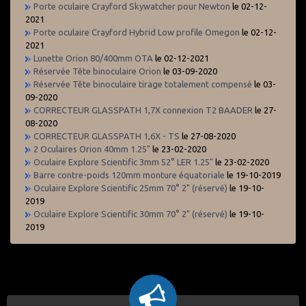
Porte oculaire Crayford Skywatcher pour Newton
le 02-12-
2021
Porte oculaire Crayford Hybrid Low profile Omegon
le 02-12-
2021
Lunette Orion 80/400mm OTA
le 02-12-2021
Réservée Tête binoculaire Orion
le 03-09-2020
Réservée Tête binoculaire tirage totalement compensé
le 03-
09-2020
CORRECTEUR GLASSPATH 1,7X connexion T2 BAADER
le 27-
08-2020
CORRECTEUR GLASSPATH 1,6X - TS
le 27-08-2020
2 Oculaires Orion 40mm 1.25"
le 23-02-2020
Oculaire Explore Scientific 3mm 52° LER 1.25"
le 23-02-2020
Barre contre-poids 120mm monture équatoriale
le 19-10-2019
Oculaire Explore Scientific 25mm 70° 2" (réservé)
le 19-10-
2019
Oculaire Explore Scientific 30mm 70° 2" (réservé)
le 19-10-
2019