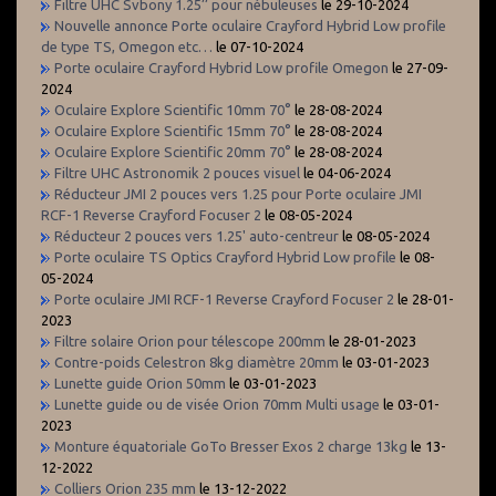
Filtre UHC Svbony 1.25’’ pour nébuleuses
le 29-10-2024
Nouvelle annonce Porte oculaire Crayford Hybrid Low profile
de type TS, Omegon etc…
le 07-10-2024
Porte oculaire Crayford Hybrid Low profile Omegon
le 27-09-
2024
Oculaire Explore Scientific 10mm 70°
le 28-08-2024
Oculaire Explore Scientific 15mm 70°
le 28-08-2024
Oculaire Explore Scientific 20mm 70°
le 28-08-2024
Filtre UHC Astronomik 2 pouces visuel
le 04-06-2024
Réducteur JMI 2 pouces vers 1.25 pour Porte oculaire JMI
RCF-1 Reverse Crayford Focuser 2
le 08-05-2024
Réducteur 2 pouces vers 1.25' auto-centreur
le 08-05-2024
Porte oculaire TS Optics Crayford Hybrid Low profile
le 08-
05-2024
Porte oculaire JMI RCF-1 Reverse Crayford Focuser 2
le 28-01-
2023
Filtre solaire Orion pour télescope 200mm
le 28-01-2023
Contre-poids Celestron 8kg diamètre 20mm
le 03-01-2023
Lunette guide Orion 50mm
le 03-01-2023
Lunette guide ou de visée Orion 70mm Multi usage
le 03-01-
2023
Monture équatoriale GoTo Bresser Exos 2 charge 13kg
le 13-
12-2022
Colliers Orion 235 mm
le 13-12-2022