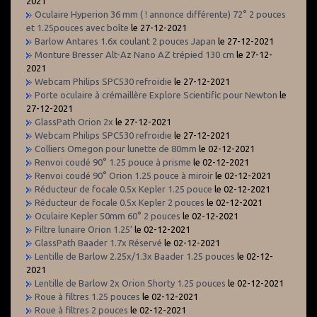
2021
Oculaire Hyperion 36 mm ( ! annonce différente) 72° 2 pouces
et 1.25pouces avec boîte
le 27-12-2021
Barlow Antares 1.6x coulant 2 pouces Japan
le 27-12-2021
Monture Bresser Alt-Az Nano AZ trépied 130 cm
le 27-12-
2021
Webcam Philips SPC530 refroidie
le 27-12-2021
Porte oculaire à crémaillère Explore Scientific pour Newton
le
27-12-2021
GlassPath Orion 2x
le 27-12-2021
Webcam Philips SPC530 refroidie
le 27-12-2021
Colliers Omegon pour lunette de 80mm
le 02-12-2021
Renvoi coudé 90° 1.25 pouce à prisme
le 02-12-2021
Renvoi coudé 90° Orion 1.25 pouce à miroir
le 02-12-2021
Réducteur de focale 0.5x Kepler 1.25 pouce
le 02-12-2021
Réducteur de focale 0.5x Kepler 2 pouces
le 02-12-2021
Oculaire Kepler 50mm 60° 2 pouces
le 02-12-2021
Filtre lunaire Orion 1.25’
le 02-12-2021
GlassPath Baader 1.7x Réservé
le 02-12-2021
Lentille de Barlow 2.25x/1.3x Baader 1.25 pouces
le 02-12-
2021
Lentille de Barlow 2x Orion Shorty 1.25 pouces
le 02-12-2021
Roue à filtres 1.25 pouces
le 02-12-2021
Roue à filtres 2 pouces
le 02-12-2021