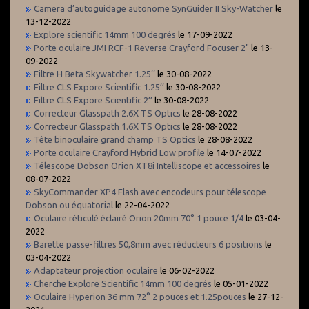
Camera d’autoguidage autonome SynGuider II Sky-Watcher
le
13-12-2022
Explore scientific 14mm 100 degrés
le 17-09-2022
Porte oculaire JMI RCF-1 Reverse Crayford Focuser 2"
le 13-
09-2022
Filtre H Beta Skywatcher 1.25’’
le 30-08-2022
Filtre CLS Expore Scientific 1.25’’
le 30-08-2022
Filtre CLS Expore Scientific 2’’
le 30-08-2022
Correcteur Glasspath 2.6X TS Optics
le 28-08-2022
Correcteur Glasspath 1.6X TS Optics
le 28-08-2022
Tête binoculaire grand champ TS Optics
le 28-08-2022
Porte oculaire Crayford Hybrid Low profile
le 14-07-2022
Télescope Dobson Orion XT8i Intelliscope et accessoires
le
08-07-2022
SkyCommander XP4 Flash avec encodeurs pour télescope
Dobson ou équatorial
le 22-04-2022
Oculaire réticulé éclairé Orion 20mm 70° 1 pouce 1/4
le 03-04-
2022
Barette passe-filtres 50,8mm avec réducteurs 6 positions
le
03-04-2022
Adaptateur projection oculaire
le 06-02-2022
Cherche Explore Scientific 14mm 100 degrés
le 05-01-2022
Oculaire Hyperion 36 mm 72° 2 pouces et 1.25pouces
le 27-12-