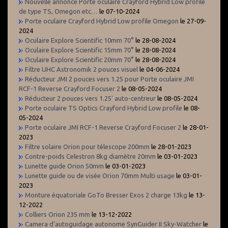
Nouvelle annonce Porte oculaire Crayford Hybrid Low profile
de type TS, Omegon etc…
le 07-10-2024
Porte oculaire Crayford Hybrid Low profile Omegon
le 27-09-
2024
Oculaire Explore Scientific 10mm 70°
le 28-08-2024
Oculaire Explore Scientific 15mm 70°
le 28-08-2024
Oculaire Explore Scientific 20mm 70°
le 28-08-2024
Filtre UHC Astronomik 2 pouces visuel
le 04-06-2024
Réducteur JMI 2 pouces vers 1.25 pour Porte oculaire JMI
RCF-1 Reverse Crayford Focuser 2
le 08-05-2024
Réducteur 2 pouces vers 1.25' auto-centreur
le 08-05-2024
Porte oculaire TS Optics Crayford Hybrid Low profile
le 08-
05-2024
Porte oculaire JMI RCF-1 Reverse Crayford Focuser 2
le 28-01-
2023
Filtre solaire Orion pour télescope 200mm
le 28-01-2023
Contre-poids Celestron 8kg diamètre 20mm
le 03-01-2023
Lunette guide Orion 50mm
le 03-01-2023
Lunette guide ou de visée Orion 70mm Multi usage
le 03-01-
2023
Monture équatoriale GoTo Bresser Exos 2 charge 13kg
le 13-
12-2022
Colliers Orion 235 mm
le 13-12-2022
Camera d’autoguidage autonome SynGuider II Sky-Watcher
le