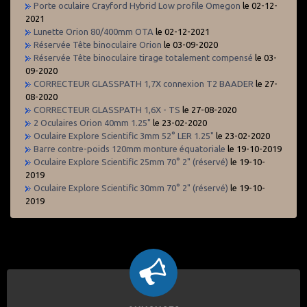
Porte oculaire Crayford Hybrid Low profile Omegon
le 02-12-
2021
Lunette Orion 80/400mm OTA
le 02-12-2021
Réservée Tête binoculaire Orion
le 03-09-2020
Réservée Tête binoculaire tirage totalement compensé
le 03-
09-2020
CORRECTEUR GLASSPATH 1,7X connexion T2 BAADER
le 27-
08-2020
CORRECTEUR GLASSPATH 1,6X - TS
le 27-08-2020
2 Oculaires Orion 40mm 1.25"
le 23-02-2020
Oculaire Explore Scientific 3mm 52° LER 1.25"
le 23-02-2020
Barre contre-poids 120mm monture équatoriale
le 19-10-2019
Oculaire Explore Scientific 25mm 70° 2" (réservé)
le 19-10-
2019
Oculaire Explore Scientific 30mm 70° 2" (réservé)
le 19-10-
2019