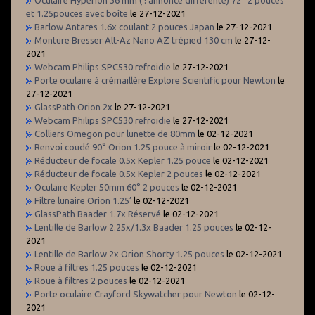
et 1.25pouces avec boîte
le 27-12-2021
Barlow Antares 1.6x coulant 2 pouces Japan
le 27-12-2021
Monture Bresser Alt-Az Nano AZ trépied 130 cm
le 27-12-
2021
Webcam Philips SPC530 refroidie
le 27-12-2021
Porte oculaire à crémaillère Explore Scientific pour Newton
le
27-12-2021
GlassPath Orion 2x
le 27-12-2021
Webcam Philips SPC530 refroidie
le 27-12-2021
Colliers Omegon pour lunette de 80mm
le 02-12-2021
Renvoi coudé 90° Orion 1.25 pouce à miroir
le 02-12-2021
Réducteur de focale 0.5x Kepler 1.25 pouce
le 02-12-2021
Réducteur de focale 0.5x Kepler 2 pouces
le 02-12-2021
Oculaire Kepler 50mm 60° 2 pouces
le 02-12-2021
Filtre lunaire Orion 1.25’
le 02-12-2021
GlassPath Baader 1.7x Réservé
le 02-12-2021
Lentille de Barlow 2.25x/1.3x Baader 1.25 pouces
le 02-12-
2021
Lentille de Barlow 2x Orion Shorty 1.25 pouces
le 02-12-2021
Roue à filtres 1.25 pouces
le 02-12-2021
Roue à filtres 2 pouces
le 02-12-2021
Porte oculaire Crayford Skywatcher pour Newton
le 02-12-
2021