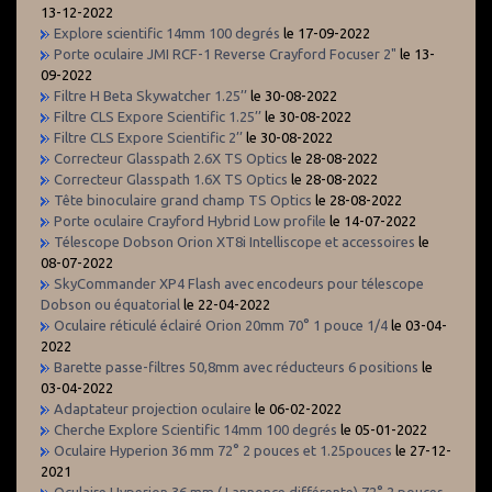
13-12-2022
Explore scientific 14mm 100 degrés
le 17-09-2022
Porte oculaire JMI RCF-1 Reverse Crayford Focuser 2"
le 13-
09-2022
Filtre H Beta Skywatcher 1.25’’
le 30-08-2022
Filtre CLS Expore Scientific 1.25’’
le 30-08-2022
Filtre CLS Expore Scientific 2’’
le 30-08-2022
Correcteur Glasspath 2.6X TS Optics
le 28-08-2022
Correcteur Glasspath 1.6X TS Optics
le 28-08-2022
Tête binoculaire grand champ TS Optics
le 28-08-2022
Porte oculaire Crayford Hybrid Low profile
le 14-07-2022
Télescope Dobson Orion XT8i Intelliscope et accessoires
le
08-07-2022
SkyCommander XP4 Flash avec encodeurs pour télescope
Dobson ou équatorial
le 22-04-2022
Oculaire réticulé éclairé Orion 20mm 70° 1 pouce 1/4
le 03-04-
2022
Barette passe-filtres 50,8mm avec réducteurs 6 positions
le
03-04-2022
Adaptateur projection oculaire
le 06-02-2022
Cherche Explore Scientific 14mm 100 degrés
le 05-01-2022
Oculaire Hyperion 36 mm 72° 2 pouces et 1.25pouces
le 27-12-
2021
Oculaire Hyperion 36 mm ( ! annonce différente) 72° 2 pouces