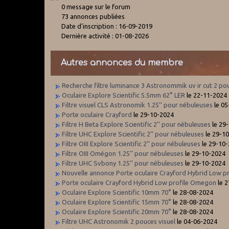
0 message sur le forum
73 annonces publiées
Date d'inscription : 16-09-2019
Dernière activité : 01-08-2026
Autres annonces du membre
Recherche filtre luminance 3 Astronommik uv ir cut 2 p
Oculaire Explore Scientific 5.5mm 62° LER
le 22-11-2024
Filtre visuel CLS Astronomik 1.25’’ pour nébuleuses
le 05
Porte oculaire Crayford
le 29-10-2024
Filtre H Beta Explore Scientific 2’’ pour nébuleuses
le 29
Filtre UHC Explore Scientific 2’’ pour nébuleuses
le 29-1
Filtre OIII Explore Scientific 2’’ pour nébuleuses
le 29-10
Filtre OIII Omégon 1.25’’ pour nébuleuses
le 29-10-2024
Filtre UHC Svbony 1.25’’ pour nébuleuses
le 29-10-2024
Nouvelle annonce Porte oculaire Crayford Hybrid Low 
Porte oculaire Crayford Hybrid Low profile Omegon
le 
Oculaire Explore Scientific 10mm 70°
le 28-08-2024
Oculaire Explore Scientific 15mm 70°
le 28-08-2024
Oculaire Explore Scientific 20mm 70°
le 28-08-2024
Filtre UHC Astronomik 2 pouces visuel
le 04-06-2024