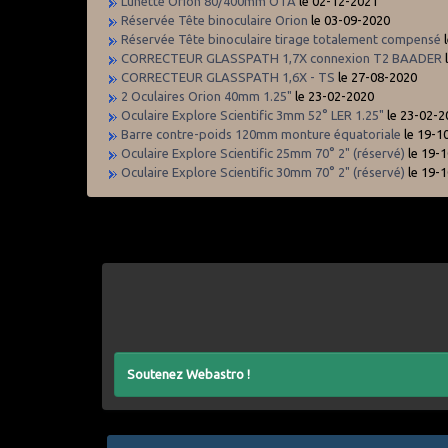
Lunette Orion 80/400mm OTA
le 02-12-2021
Réservée Tête binoculaire Orion
le 03-09-2020
Réservée Tête binoculaire tirage totalement compensé
l
CORRECTEUR GLASSPATH 1,7X connexion T2 BAADER
CORRECTEUR GLASSPATH 1,6X - TS
le 27-08-2020
2 Oculaires Orion 40mm 1.25"
le 23-02-2020
Oculaire Explore Scientific 3mm 52° LER 1.25"
le 23-02-2
Barre contre-poids 120mm monture équatoriale
le 19-1
Oculaire Explore Scientific 25mm 70° 2" (réservé)
le 19-
Oculaire Explore Scientific 30mm 70° 2" (réservé)
le 19-
Soutenez Webastro !