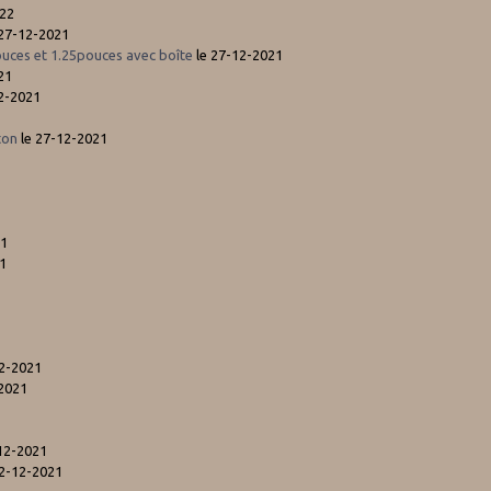
022
 27-12-2021
ouces et 1.25pouces avec boîte
le 27-12-2021
21
2-2021
ton
le 27-12-2021
21
1
12-2021
2021
12-2021
02-12-2021