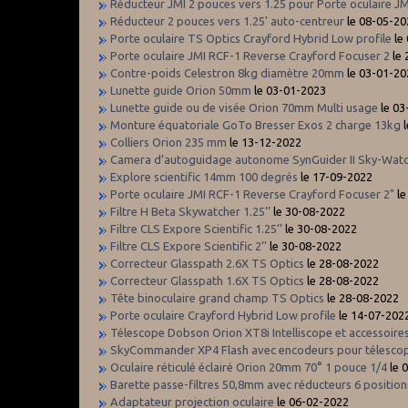
Réducteur JMI 2 pouces vers 1.25 pour Porte oculaire J
Réducteur 2 pouces vers 1.25' auto-centreur
le 08-05-20
Porte oculaire TS Optics Crayford Hybrid Low profile
le
Porte oculaire JMI RCF-1 Reverse Crayford Focuser 2
le 
Contre-poids Celestron 8kg diamètre 20mm
le 03-01-20
Lunette guide Orion 50mm
le 03-01-2023
Lunette guide ou de visée Orion 70mm Multi usage
le 03
Monture équatoriale GoTo Bresser Exos 2 charge 13kg
l
Colliers Orion 235 mm
le 13-12-2022
Camera d’autoguidage autonome SynGuider II Sky-Wat
Explore scientific 14mm 100 degrés
le 17-09-2022
Porte oculaire JMI RCF-1 Reverse Crayford Focuser 2"
le
Filtre H Beta Skywatcher 1.25’’
le 30-08-2022
Filtre CLS Expore Scientific 1.25’’
le 30-08-2022
Filtre CLS Expore Scientific 2’’
le 30-08-2022
Correcteur Glasspath 2.6X TS Optics
le 28-08-2022
Correcteur Glasspath 1.6X TS Optics
le 28-08-2022
Tête binoculaire grand champ TS Optics
le 28-08-2022
Porte oculaire Crayford Hybrid Low profile
le 14-07-202
Télescope Dobson Orion XT8i Intelliscope et accessoire
SkyCommander XP4 Flash avec encodeurs pour télescop
Oculaire réticulé éclairé Orion 20mm 70° 1 pouce 1/4
le 
Barette passe-filtres 50,8mm avec réducteurs 6 position
Adaptateur projection oculaire
le 06-02-2022