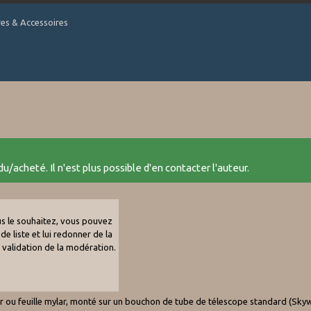
tres & Accessoires
u/acheté. Il n'est plus possible d'en contacter l'auteur.
ous le souhaitez, vous pouvez
de liste et lui redonner de la
e validation de la modération.
lar ou feuille mylar, monté sur un bouchon de tube de télescope standard (S