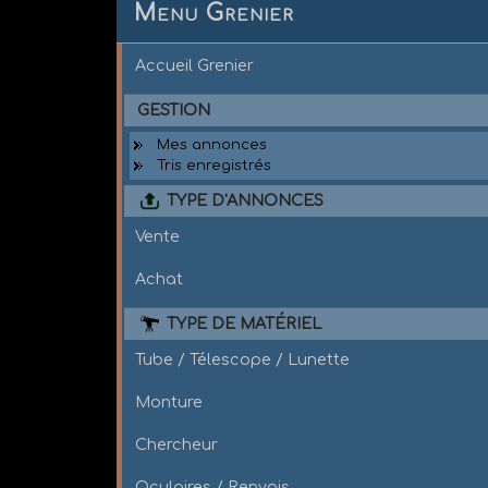
Menu Grenier
Accueil Grenier
GESTION
Mes annonces
Tris enregistrés
TYPE D'ANNONCES
Vente
Achat
TYPE DE MATÉRIEL
Tube / Télescope / Lunette
Monture
Chercheur
Oculaires / Renvois