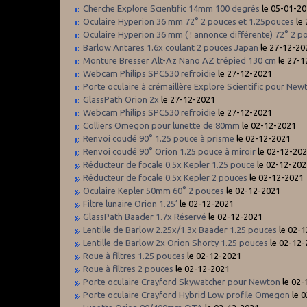
Cherche Explore Scientific 14mm 100 degrés
le 05-01-2
Oculaire Hyperion 36 mm 72° 2 pouces et 1.25pouces
le
Oculaire Hyperion 36 mm ( ! annonce différente) 72° 2 p
Barlow Antares 1.6x coulant 2 pouces Japan
le 27-12-20
Monture Bresser Alt-Az Nano AZ trépied 130 cm
le 27-1
Webcam Philips SPC530 refroidie
le 27-12-2021
Porte oculaire à crémaillère Explore Scientific pour New
GlassPath Orion 2x
le 27-12-2021
Webcam Philips SPC530 refroidie
le 27-12-2021
Colliers Omegon pour lunette de 80mm
le 02-12-2021
Renvoi coudé 90° 1.25 pouce à prisme
le 02-12-2021
Renvoi coudé 90° Orion 1.25 pouce à miroir
le 02-12-20
Réducteur de focale 0.5x Kepler 1.25 pouce
le 02-12-202
Réducteur de focale 0.5x Kepler 2 pouces
le 02-12-2021
Oculaire Kepler 50mm 60° 2 pouces
le 02-12-2021
Filtre lunaire Orion 1.25’
le 02-12-2021
GlassPath Baader 1.7x Réservé
le 02-12-2021
Lentille de Barlow 2.25x/1.3x Baader 1.25 pouces
le 02-
Lentille de Barlow 2x Orion Shorty 1.25 pouces
le 02-12-
Roue à filtres 1.25 pouces
le 02-12-2021
Roue à filtres 2 pouces
le 02-12-2021
Porte oculaire Crayford Skywatcher pour Newton
le 02-
Porte oculaire Crayford Hybrid Low profile Omegon
le 