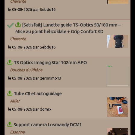
Charente
utilisateurs actifs du Grenier pour les avertir du problème. Par
ailleurs, des systèmes ont été mis en place pour détecter les
le 05-08-2026 par Sebdu16
potentiels arnaqueurs dès leur entrée sur le site.
[Satisfait] Lunette guide TS-Optics 50/180 mm –
Mise au point hélicoïdale + Grip Confort 3D
Charente
le 05-08-2026 par Sebdu16
TS Optics Imaging Star 102mm APO
Bouches du Rhône
le 05-08-2026 par geronimo13
Tube C8 et autoguidage
Allier
le 05-08-2026 par domrx
Support camera Losmandy DCM1
Essonne