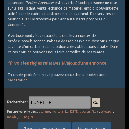
La section
Petites Annonces
est ouverte à toute personne inscrite
sur le site : achat, vente, échange de matériel, emploi pouvant être
utilisé dans le cadre de l'astronomie uniquement. Des services en
relation avec l'astronomie peuvent aussi y être proposés ou
demandés.
Avertissement :
Nous rappelons que les annonces de
professionnels sont soumises à des règles (voir ci-dessous), et que
la vente d'un certain volume oblige à des obligations légales. Dans
ce cas nous ne pouvons nous faire complice de ces ventes.
Voir les règles relatives à l'ajout d'une annonce.
Comment bien utiliser les Petites Annonces ?
En cas de problème, vous pouvez contacter la modération :
Modération
.
1. Utilisez un titre explicite et décrivez le plus exactement
possible l'objet de l'annonce
2. Les PA sont réservées au matériel d'astronomie. Est accepté
le matériel photographique si spécifique astro (APN défiltrés,
Rechercher :
filtres, intervallometre, objectifs avec bague raccord pour CCD
... ou packs comprenant au moins une composante témoignant
Principales recherches :
oculaire
,
monture
,
LUNETTE
,
dobson
,
filtre
,
celestron
,
d'un usage astro). Le matériel photo généraliste est exclu (APN
meade
,
C8
,
nagler
,
non défiltrés, la plupart des objectifs photo vendus seuls,
batteries, sacs de transport, ...). Une petite exception pour les
Type d'annonce: tout
Matériel: tout