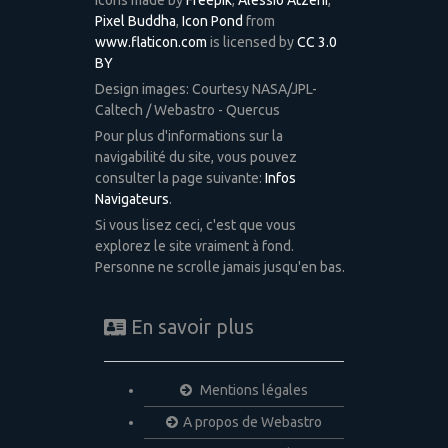
Icons made by
Freepik
,
Alessio Atzeni
,
Pixel Buddha
,
Icon Pond
from
www.flaticon.com
is licensed by
CC 3.0
BY
Design images: Courtesy NASA/JPL-
Caltech / Webastro - Quercus
Pour plus d'informations sur la
navigabilité du site, vous pouvez
consulter la page suivante:
Infos
Navigateurs
.
Si vous lisez ceci, c'est que vous
explorez le site vraiment à fond.
Personne ne scrolle jamais jusqu'en bas.
En savoir plus
Mentions légales
A propos de Webastro