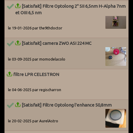
utilisateurs actifs du Grenier pour les avertir du problème. Par
[Satisfait] Filtre Optolong 2" SII 6,5nm H-Alpha 7nm
ailleurs, des systèmes ont été mis en place pour détecter les
et OIII 6,5 nm
potentiels arnaqueurs dès leur entrée sur le site.
le 19-01-2026 par the9thdoctor
[Satisfait] camera ZWO ASI 224 MC
le 03-09-2025 par momodelacolo
filtre LPR CELESTRON
le 04-06-2025 par regischarron
[Satisfait] Filtre Optolong l'enhance 50,8mm
le 20-02-2025 par AurelAstro