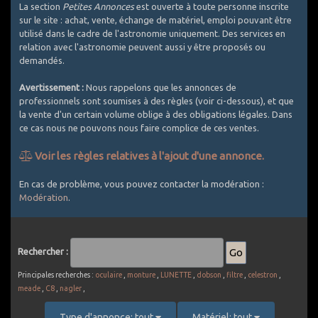
La section
Petites Annonces
est ouverte à toute personne inscrite
sur le site : achat, vente, échange de matériel, emploi pouvant être
utilisé dans le cadre de l'astronomie uniquement. Des services en
relation avec l'astronomie peuvent aussi y être proposés ou
demandés.
Avertissement :
Nous rappelons que les annonces de
professionnels sont soumises à des règles (voir ci-dessous), et que
la vente d'un certain volume oblige à des obligations légales. Dans
ce cas nous ne pouvons nous faire complice de ces ventes.
Voir les règles relatives à l'ajout d'une annonce.
Comment bien utiliser les Petites Annonces ?
En cas de problème, vous pouvez contacter la modération :
Modération
.
1. Utilisez un titre explicite et décrivez le plus exactement
possible l'objet de l'annonce
2. Les PA sont réservées au matériel d'astronomie. Est accepté
le matériel photographique si spécifique astro (APN défiltrés,
Rechercher :
filtres, intervallometre, objectifs avec bague raccord pour CCD
... ou packs comprenant au moins une composante témoignant
Principales recherches :
oculaire
,
monture
,
LUNETTE
,
dobson
,
filtre
,
celestron
,
d'un usage astro). Le matériel photo généraliste est exclu (APN
meade
,
C8
,
nagler
,
non défiltrés, la plupart des objectifs photo vendus seuls,
batteries, sacs de transport, ...). Une petite exception pour les
Type d'annonce: tout
Matériel: tout