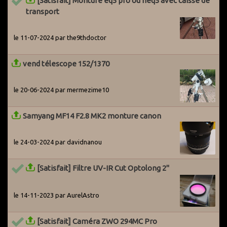
[Satisfait] Monture eq5 pro ou neq5 avec caisse de
transport
le 11-07-2024 par the9thdoctor
vend télescope 152/1370
le 20-06-2024 par mermezime10
Samyang MF14 F2.8 MK2 monture canon
le 24-03-2024 par davidnanou
[Satisfait] Filtre UV-IR Cut Optolong 2"
le 14-11-2023 par AurelAstro
[Satisfait] Caméra ZWO 294MC Pro