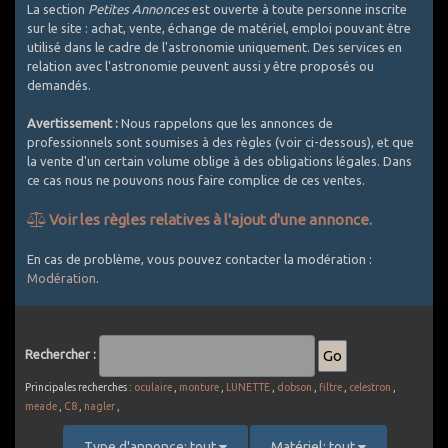
La section
Petites Annonces
est ouverte à toute personne inscrite
sur le site : achat, vente, échange de matériel, emploi pouvant être
utilisé dans le cadre de l'astronomie uniquement. Des services en
relation avec l'astronomie peuvent aussi y être proposés ou
demandés.
Avertissement :
Nous rappelons que les annonces de
professionnels sont soumises à des règles (voir ci-dessous), et que
la vente d'un certain volume oblige à des obligations légales. Dans
ce cas nous ne pouvons nous faire complice de ces ventes.
Voir les règles relatives à l'ajout d'une annonce.
Comment bien utiliser les Petites Annonces ?
En cas de problème, vous pouvez contacter la modération :
Modération
.
1. Utilisez un titre explicite et décrivez le plus exactement
possible l'objet de l'annonce
2. Les PA sont réservées au matériel d'astronomie. Est accepté
le matériel photographique si spécifique astro (APN défiltrés,
Rechercher :
filtres, intervallometre, objectifs avec bague raccord pour CCD
... ou packs comprenant au moins une composante témoignant
Principales recherches :
oculaire
,
monture
,
LUNETTE
,
dobson
,
filtre
,
celestron
,
d'un usage astro). Le matériel photo généraliste est exclu (APN
meade
,
C8
,
nagler
,
non défiltrés, la plupart des objectifs photo vendus seuls,
batteries, sacs de transport, ...). Une petite exception pour les
Type d'annonce: tout
Matériel: tout