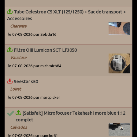
utilisateurs actifs du Grenier pour les avertir du problème. Par
ailleurs, des systèmes ont été mis en place pour détecter les
Tube Celestron C5 XLT (125/1250) + Sac de transport +
potentiels arnaqueurs dès leur entrée sur le site.
Accessoires
Charente
le 07-08-2026 par Sebdu16
Filtre OIII Lumicon SCT LF3050
Vaucluse
le 07-08-2026 par michmich84
Seestar s50
Loiret
le 07-08-2026 par marcpicker
[Satisfait] Microfocuser Takahashi more blue 1:12
complet
Calvados
le 07-08-2026 par pancho61