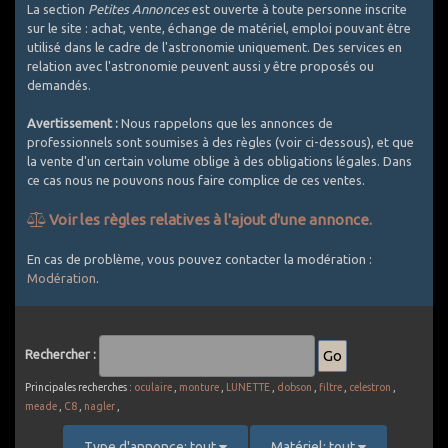
La section
Petites Annonces
est ouverte à toute personne inscrite
sur le site : achat, vente, échange de matériel, emploi pouvant être
utilisé dans le cadre de l'astronomie uniquement. Des services en
relation avec l'astronomie peuvent aussi y être proposés ou
demandés.
Avertissement :
Nous rappelons que les annonces de
professionnels sont soumises à des règles (voir ci-dessous), et que
la vente d'un certain volume oblige à des obligations légales. Dans
ce cas nous ne pouvons nous faire complice de ces ventes.
Voir les règles relatives à l'ajout d'une annonce.
Comment bien utiliser les Petites Annonces ?
En cas de problème, vous pouvez contacter la modération :
Modération
.
1. Utilisez un titre explicite et décrivez le plus exactement
possible l'objet de l'annonce
2. Les PA sont réservées au matériel d'astronomie. Est accepté
le matériel photographique si spécifique astro (APN défiltrés,
Rechercher :
filtres, intervallometre, objectifs avec bague raccord pour CCD
... ou packs comprenant au moins une composante témoignant
Principales recherches :
oculaire
,
monture
,
LUNETTE
,
dobson
,
filtre
,
celestron
,
d'un usage astro). Le matériel photo généraliste est exclu (APN
meade
,
C8
,
nagler
,
non défiltrés, la plupart des objectifs photo vendus seuls,
batteries, sacs de transport, ...). Une petite exception pour les
Type d'annonce: tout
Matériel: tout