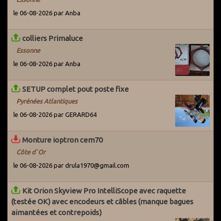
utilisateurs actifs du Grenier pour les avertir du problème. Par
le 06-08-2026 par Anba
ailleurs, des systèmes ont été mis en place pour détecter les
potentiels arnaqueurs dès leur entrée sur le site.
colliers Primaluce
Essonne
le 06-08-2026 par Anba
SETUP complet pout poste fixe
Pyrénées Atlantiques
le 06-08-2026 par GERARD64
Monture ioptron cem70
Côte d`Or
le 06-08-2026 par drula1970@gmail.com
Kit Orion Skyview Pro IntelliScope avec raquette
(testée OK) avec encodeurs et câbles (manque bagues
aimantées et contrepoids)