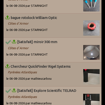
utilisateurs actifs du Grenier pour les avertir du problème. Par
le 06-08-2026 par STARNIGHT
ailleurs, des systèmes ont été mis en place pour détecter les
potentiels arnaqueurs dès leur entrée sur le site.
bague rotolock William Optic
Côtes d`Armor
le 06-08-2026 par STARNIGHT
[Satisfait] miroir 300 mm
Côtes d`Armor
le 06-08-2026 par STARNIGHT
Chercheur QuickFinder Rigel Systems
Pyrénées Atlantiques
le 06-08-2026 par mathieucarbou
[Satisfait] Explore Scientific TELRAD
Pyrénées Atlantiques
le 06-08-2026 par mathieucarbou