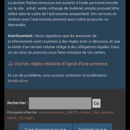
La section
Petites Annonces
est ouverte à toute personne inscrite
sur le site : achat, vente, échange de matériel, emploi pouvant être
utilisé dans le cadre de l'astronomie uniquement. Des services en
relation avec l'astronomie peuvent aussi y être proposés ou
demandés.
Avertissement :
Nous rappelons que les annonces de
professionnels sont soumises à des règles (voir ci-dessous), et que
la vente d'un certain volume oblige à des obligations légales. Dans
ce cas nous ne pouvons nous faire complice de ces ventes.
Voir les règles relatives à l'ajout d'une annonce.
Comment bien utiliser les Petites Annonces ?
En cas de problème, vous pouvez contacter la modération :
Modération
.
1. Utilisez un titre explicite et décrivez le plus exactement
possible l'objet de l'annonce
2. Les PA sont réservées au matériel d'astronomie. Est accepté
le matériel photographique si spécifique astro (APN défiltrés,
Rechercher :
filtres, intervallometre, objectifs avec bague raccord pour CCD
... ou packs comprenant au moins une composante témoignant
Principales recherches :
oculaire
,
monture
,
LUNETTE
,
dobson
,
filtre
,
celestron
,
d'un usage astro). Le matériel photo généraliste est exclu (APN
meade
,
C8
,
nagler
,
non défiltrés, la plupart des objectifs photo vendus seuls,
batteries, sacs de transport, ...). Une petite exception pour les
Type d'annonce: tout
Matériel: tout