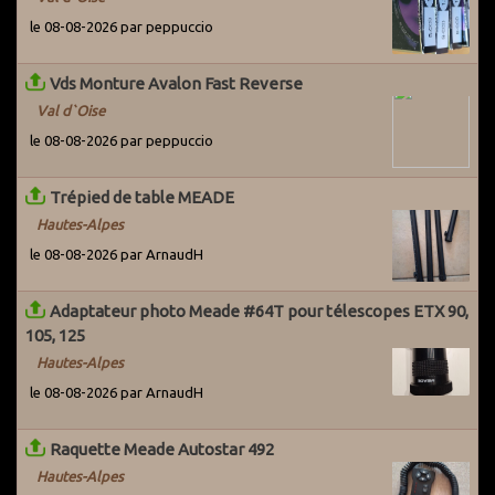
utilisateurs actifs du Grenier pour les avertir du problème. Par
le 08-08-2026 par peppuccio
ailleurs, des systèmes ont été mis en place pour détecter les
potentiels arnaqueurs dès leur entrée sur le site.
Vds Monture Avalon Fast Reverse
Val d`Oise
le 08-08-2026 par peppuccio
Trépied de table MEADE
Hautes-Alpes
le 08-08-2026 par ArnaudH
Adaptateur photo Meade #64T pour télescopes ETX 90,
105, 125
Hautes-Alpes
le 08-08-2026 par ArnaudH
Raquette Meade Autostar 492
Hautes-Alpes