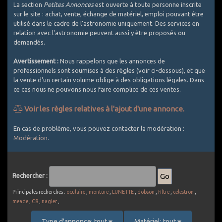
La section
Petites Annonces
est ouverte à toute personne inscrite
sur le site : achat, vente, échange de matériel, emploi pouvant être
utilisé dans le cadre de l'astronomie uniquement. Des services en
relation avec l'astronomie peuvent aussi y être proposés ou
demandés.
Avertissement :
Nous rappelons que les annonces de
professionnels sont soumises à des règles (voir ci-dessous), et que
la vente d'un certain volume oblige à des obligations légales. Dans
ce cas nous ne pouvons nous faire complice de ces ventes.
Voir les règles relatives à l'ajout d'une annonce.
Comment bien utiliser les Petites Annonces ?
En cas de problème, vous pouvez contacter la modération :
Modération
.
1. Utilisez un titre explicite et décrivez le plus exactement
possible l'objet de l'annonce
2. Les PA sont réservées au matériel d'astronomie. Est accepté
le matériel photographique si spécifique astro (APN défiltrés,
Rechercher :
filtres, intervallometre, objectifs avec bague raccord pour CCD
... ou packs comprenant au moins une composante témoignant
Principales recherches :
oculaire
,
monture
,
LUNETTE
,
dobson
,
filtre
,
celestron
,
d'un usage astro). Le matériel photo généraliste est exclu (APN
meade
,
C8
,
nagler
,
non défiltrés, la plupart des objectifs photo vendus seuls,
batteries, sacs de transport, ...). Une petite exception pour les
Type d'annonce: tout
Matériel: tout