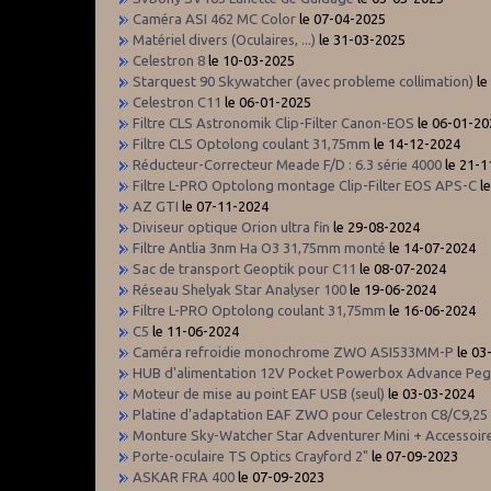
Caméra ASI 462 MC Color
le 07-04-2025
Matériel divers (Oculaires, ...)
le 31-03-2025
Celestron 8
le 10-03-2025
Starquest 90 Skywatcher (avec probleme collimation)
le
Celestron C11
le 06-01-2025
Filtre CLS Astronomik Clip-Filter Canon-EOS
le 06-01-20
Filtre CLS Optolong coulant 31,75mm
le 14-12-2024
Réducteur-Correcteur Meade F/D : 6.3 série 4000
le 21-1
Filtre L-PRO Optolong montage Clip-Filter EOS APS-C
le
AZ GTI
le 07-11-2024
Diviseur optique Orion ultra fin
le 29-08-2024
Filtre Antlia 3nm Ha O3 31,75mm monté
le 14-07-2024
Sac de transport Geoptik pour C11
le 08-07-2024
Réseau Shelyak Star Analyser 100
le 19-06-2024
Filtre L-PRO Optolong coulant 31,75mm
le 16-06-2024
C5
le 11-06-2024
Caméra refroidie monochrome ZWO ASI533MM-P
le 03
HUB d'alimentation 12V Pocket Powerbox Advance Pe
Moteur de mise au point EAF USB (seul)
le 03-03-2024
Platine d'adaptation EAF ZWO pour Celestron C8/C9,25
Monture Sky-Watcher Star Adventurer Mini + Accessoir
Porte-oculaire TS Optics Crayford 2"
le 07-09-2023
ASKAR FRA 400
le 07-09-2023