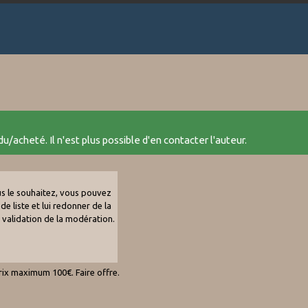
u/acheté. Il n'est plus possible d'en contacter l'auteur.
ous le souhaitez, vous pouvez
de liste et lui redonner de la
e validation de la modération.
ix maximum 100€. Faire offre.