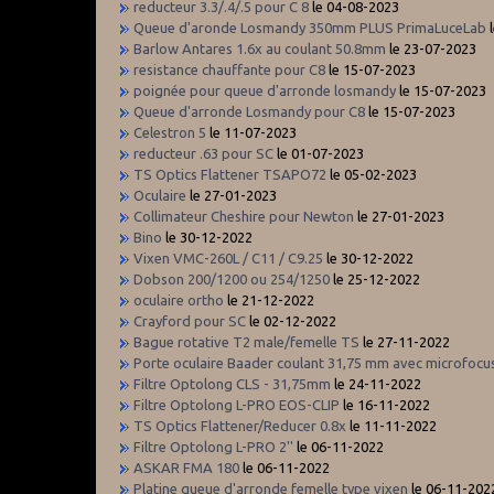
reducteur 3.3/.4/.5 pour C 8
le 04-08-2023
Queue d'aronde Losmandy 350mm PLUS PrimaLuceLab
l
Barlow Antares 1.6x au coulant 50.8mm
le 23-07-2023
resistance chauffante pour C8
le 15-07-2023
poignée pour queue d'arronde losmandy
le 15-07-2023
Queue d'arronde Losmandy pour C8
le 15-07-2023
Celestron 5
le 11-07-2023
reducteur .63 pour SC
le 01-07-2023
TS Optics Flattener TSAPO72
le 05-02-2023
Oculaire
le 27-01-2023
Collimateur Cheshire pour Newton
le 27-01-2023
Bino
le 30-12-2022
Vixen VMC-260L / C11 / C9.25
le 30-12-2022
Dobson 200/1200 ou 254/1250
le 25-12-2022
oculaire ortho
le 21-12-2022
Crayford pour SC
le 02-12-2022
Bague rotative T2 male/femelle TS
le 27-11-2022
Porte oculaire Baader coulant 31,75 mm avec microfocu
Filtre Optolong CLS - 31,75mm
le 24-11-2022
Filtre Optolong L-PRO EOS-CLIP
le 16-11-2022
TS Optics Flattener/Reducer 0.8x
le 11-11-2022
Filtre Optolong L-PRO 2''
le 06-11-2022
ASKAR FMA 180
le 06-11-2022
Platine queue d'arronde femelle type vixen
le 06-11-202