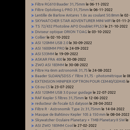
Filtre RG610 Baader 31,75mm
le 06-11-2022
Filtre Optolong L-PRO 31,75mm
le 06-11-2022
Lentille de Barlow Antares 1.6x au coulant 50.8mm
le 02
SKYWATCHER STAR ADVENTURER MINI WIFI
le 01-11-
TS 72/432 Photoline APO Doublet FPL53
le 21-10-2022
Diviseur optique ORION TOAG
le 03-10-2022
Collier
le 02-10-2022
ASI 120MM USB 2.0
le 30-09-2022
ASI 1600MM PRO
le 24-09-2022
ASI 533MM
le 19-09-2022
ASKAR FRA 400
le 30-08-2022
ZWO ASI 183MM
le 30-08-2022
Filtre Ha 6nm astronomik 31,75
le 24-08-2022
Baader SLOAN/SDSS r' filtre 31,75 - photométrique
le 0
EXTENSION MINIPIER IOPTRON POUR CEM40/GEM45
le
C6 ou C5
le 23-07-2022
ASI 120MM USB 3.0 pour guidage
le 22-07-2022
RAF Kepler 5 filtres 31,75mm
le 12-06-2022
reducteur de focale 0,5 datyson
le 28-04-2022
Filtre R - Astronomik Type 2c 31,75mm
le 14-04-2022
Masque de Bahtinov Kepler 105 à 150 mm
le 08-04-2022
Skywatcher Oculaire Planetary + TMB Planetary II SW
le
ASI ZWO 183MM Cool
le 27-02-2022