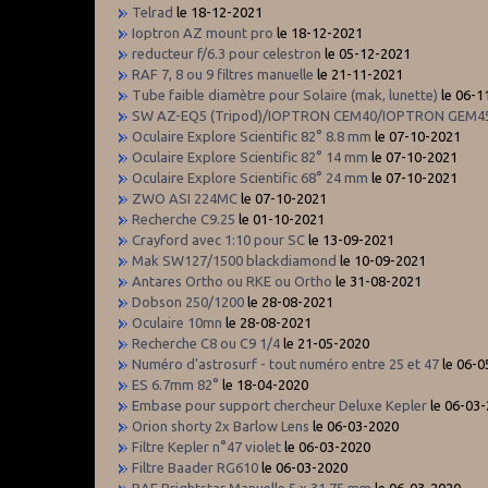
Telrad
le 18-12-2021
Ioptron AZ mount pro
le 18-12-2021
reducteur f/6.3 pour celestron
le 05-12-2021
RAF 7, 8 ou 9 filtres manuelle
le 21-11-2021
Tube faible diamètre pour Solaire (mak, lunette)
le 06-1
SW AZ-EQ5 (Tripod)/IOPTRON CEM40/IOPTRON GEM4
Oculaire Explore Scientific 82° 8.8 mm
le 07-10-2021
Oculaire Explore Scientific 82° 14 mm
le 07-10-2021
Oculaire Explore Scientific 68° 24 mm
le 07-10-2021
ZWO ASI 224MC
le 07-10-2021
Recherche C9.25
le 01-10-2021
Crayford avec 1:10 pour SC
le 13-09-2021
Mak SW127/1500 blackdiamond
le 10-09-2021
Antares Ortho ou RKE ou Ortho
le 31-08-2021
Dobson 250/1200
le 28-08-2021
Oculaire 10mn
le 28-08-2021
Recherche C8 ou C9 1/4
le 21-05-2020
Numéro d'astrosurf - tout numéro entre 25 et 47
le 06-0
ES 6.7mm 82°
le 18-04-2020
Embase pour support chercheur Deluxe Kepler
le 06-03
Orion shorty 2x Barlow Lens
le 06-03-2020
Filtre Kepler n°47 violet
le 06-03-2020
Filtre Baader RG610
le 06-03-2020
RAF Brightstar Manuelle 5 x 31,75 mm
le 06-03-2020