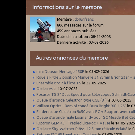
Informations sur le membre
Membre :
cbrunfranc
806 messages sur le forum
459 annonces publiées
Date d'inscription : 08-11-2008
Dernière activité : 03-02-2026
Autres annonces du membre
mini Dobson Heritage 150P
le 03-02-2026
Roue à Filtre 5 position Manuelle 31,75mm Brightstar + 
Ensemble tiroir à filtre TS
le 22-09-2025
Oculaires
le 10-07-2025
Focuser TS 2" Dual Speed pour télescopes Schmidt-Cas
Queue d'aronde Celestron type CGE (8'')
le 03-06-2025
WIlliam Optics - Renvoi coudé Dura Bright 90° 1,25"
le 0
Finderscope Celestron 9x50 avec RC + Support avec coll
Queue d'aronde mâle Losmandy pour SC Meade 8 et Cel
iOptron GEM 45 - Trépied LiteRoc + Valise
le 14-05-202
Oculaire Sky-Watcher Plössl 12,5 mm réticulé éclairé
le 
Svbony SV165 Lunette de Guidage
le 03-05-2025