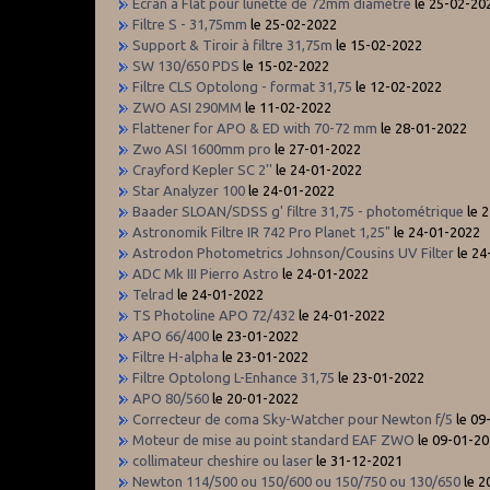
Ecran à Flat pour lunette de 72mm diamètre
le 25-02-20
Filtre S - 31,75mm
le 25-02-2022
Support & Tiroir à filtre 31,75m
le 15-02-2022
SW 130/650 PDS
le 15-02-2022
Filtre CLS Optolong - format 31,75
le 12-02-2022
ZWO ASI 290MM
le 11-02-2022
Flattener for APO & ED with 70-72 mm
le 28-01-2022
Zwo ASI 1600mm pro
le 27-01-2022
Crayford Kepler SC 2''
le 24-01-2022
Star Analyzer 100
le 24-01-2022
Baader SLOAN/SDSS g' filtre 31,75 - photométrique
le 
Astronomik Filtre IR 742 Pro Planet 1,25"
le 24-01-2022
Astrodon Photometrics Johnson/Cousins UV Filter
le 2
ADC Mk III Pierro Astro
le 24-01-2022
Telrad
le 24-01-2022
TS Photoline APO 72/432
le 24-01-2022
APO 66/400
le 23-01-2022
Filtre H-alpha
le 23-01-2022
Filtre Optolong L-Enhance 31,75
le 23-01-2022
APO 80/560
le 20-01-2022
Correcteur de coma Sky-Watcher pour Newton f/5
le 09
Moteur de mise au point standard EAF ZWO
le 09-01-2
collimateur cheshire ou laser
le 31-12-2021
Newton 114/500 ou 150/600 ou 150/750 ou 130/650
le 2