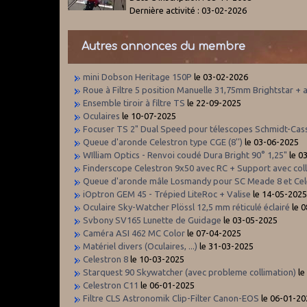
Dernière activité : 03-02-2026
Autres annonces du membre
mini Dobson Heritage 150P
le 03-02-2026
Roue à Filtre 5 position Manuelle 31,75mm Brightstar + 
Ensemble tiroir à filtre TS
le 22-09-2025
Oculaires
le 10-07-2025
Focuser TS 2" Dual Speed pour télescopes Schmidt-Cas
Queue d'aronde Celestron type CGE (8'')
le 03-06-2025
WIlliam Optics - Renvoi coudé Dura Bright 90° 1,25"
le 0
Finderscope Celestron 9x50 avec RC + Support avec coll
Queue d'aronde mâle Losmandy pour SC Meade 8 et Cel
iOptron GEM 45 - Trépied LiteRoc + Valise
le 14-05-202
Oculaire Sky-Watcher Plössl 12,5 mm réticulé éclairé
le 
Svbony SV165 Lunette de Guidage
le 03-05-2025
Caméra ASI 462 MC Color
le 07-04-2025
Matériel divers (Oculaires, ...)
le 31-03-2025
Celestron 8
le 10-03-2025
Starquest 90 Skywatcher (avec probleme collimation)
le
Celestron C11
le 06-01-2025
Filtre CLS Astronomik Clip-Filter Canon-EOS
le 06-01-20