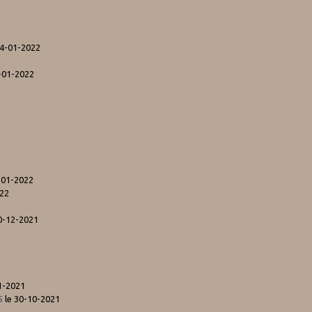
24-01-2022
4-01-2022
-01-2022
022
0-12-2021
1-2021
5
le 30-10-2021