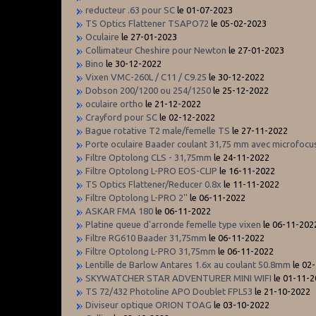
reducteur .63 pour SC
le 01-07-2023
TS Optics Flattener TSAPO72
le 05-02-2023
Oculaire
le 27-01-2023
Collimateur Cheshire pour Newton
le 27-01-2023
Bino
le 30-12-2022
Vixen VMC-260L / C11 / C9.25
le 30-12-2022
Dobson 200/1200 ou 254/1250
le 25-12-2022
oculaire ortho
le 21-12-2022
Crayford pour SC
le 02-12-2022
Bague rotative T2 male/femelle TS
le 27-11-2022
Porte oculaire Baader coulant 31,75 mm avec microfocu
Filtre Optolong CLS - 31,75mm
le 24-11-2022
Filtre Optolong L-PRO EOS-CLIP
le 16-11-2022
TS Optics Flattener/Reducer 0.8x
le 11-11-2022
Filtre Optolong L-PRO 2''
le 06-11-2022
ASKAR FMA 180
le 06-11-2022
Platine queue d'arronde femelle type vixen
le 06-11-202
Filtre RG610 Baader 31,75mm
le 06-11-2022
Filtre Optolong L-PRO 31,75mm
le 06-11-2022
Lentille de Barlow Antares 1.6x au coulant 50.8mm
le 02
SKYWATCHER STAR ADVENTURER MINI WIFI
le 01-11-
TS 72/432 Photoline APO Doublet FPL53
le 21-10-2022
Diviseur optique ORION TOAG
le 03-10-2022