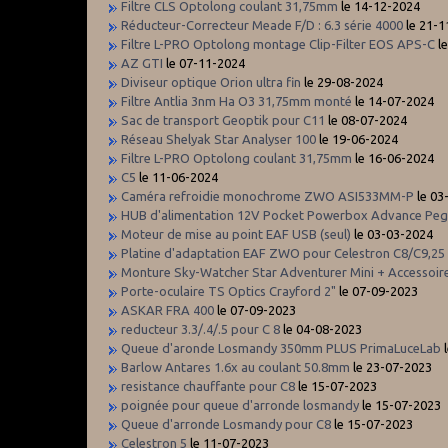
Filtre CLS Optolong coulant 31,75mm
le 14-12-2024
Réducteur-Correcteur Meade F/D : 6.3 série 4000
le 21-1
Filtre L-PRO Optolong montage Clip-Filter EOS APS-C
le
AZ GTI
le 07-11-2024
Diviseur optique Orion ultra fin
le 29-08-2024
Filtre Antlia 3nm Ha O3 31,75mm monté
le 14-07-2024
Sac de transport Geoptik pour C11
le 08-07-2024
Réseau Shelyak Star Analyser 100
le 19-06-2024
Filtre L-PRO Optolong coulant 31,75mm
le 16-06-2024
C5
le 11-06-2024
Caméra refroidie monochrome ZWO ASI533MM-P
le 03
HUB d'alimentation 12V Pocket Powerbox Advance Pe
Moteur de mise au point EAF USB (seul)
le 03-03-2024
Platine d'adaptation EAF ZWO pour Celestron C8/C9,25
Monture Sky-Watcher Star Adventurer Mini + Accessoir
Porte-oculaire TS Optics Crayford 2"
le 07-09-2023
ASKAR FRA 400
le 07-09-2023
reducteur 3.3/.4/.5 pour C 8
le 04-08-2023
Queue d'aronde Losmandy 350mm PLUS PrimaLuceLab
l
Barlow Antares 1.6x au coulant 50.8mm
le 23-07-2023
resistance chauffante pour C8
le 15-07-2023
poignée pour queue d'arronde losmandy
le 15-07-2023
Queue d'arronde Losmandy pour C8
le 15-07-2023
Celestron 5
le 11-07-2023