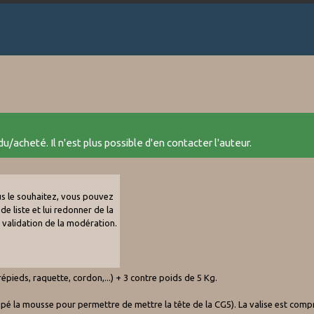
u/acheté. Il n'est plus possible d'en contacter l'auteur.
ous le souhaitez, vous pouvez
de liste et lui redonner de la
e validation de la modération.
ieds, raquette, cordon,...) + 3 contre poids de 5 Kg.
pé la mousse pour permettre de mettre la tête de la CG5). La valise est compri