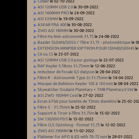
Collier
le 02-10-2022
ASI 120MM USB 2.0
le 30-09-2022
ASI 1600MM PRO
le 24-09-2022
ASI 533MM
le 19-09-2022
ASKAR FRA 400
le 30-08-2022
ZWO ASI 183MM
le 30-08-2022
Filtre Ha 6nm astronomik 31,75
le 24-08-2022
Baader SLOAN/SDSS r' filtre 31,75 - photométrique
le 0
EXTENSION MINIPIER IOPTRON POUR CEM40/GEM45
le
C6 ou C5
le 23-07-2022
ASI 120MM USB 3.0 pour guidage
le 22-07-2022
RAF Kepler 5 filtres 31,75mm
le 12-06-2022
reducteur de focale 0,5 datyson
le 28-04-2022
Filtre R - Astronomik Type 2c 31,75mm
le 14-04-2022
Masque de Bahtinov Kepler 105 à 150 mm
le 08-04-2022
Skywatcher Oculaire Planetary + TMB Planetary II SW
le
ASI ZWO 183MM Cool
le 27-02-2022
Ecran à Flat pour lunette de 72mm diamètre
le 25-02-20
Filtre S - 31,75mm
le 25-02-2022
Support & Tiroir à filtre 31,75m
le 15-02-2022
SW 130/650 PDS
le 15-02-2022
Filtre CLS Optolong - format 31,75
le 12-02-2022
ZWO ASI 290MM
le 11-02-2022
Flattener for APO & ED with 70-72 mm
le 28-01-2022