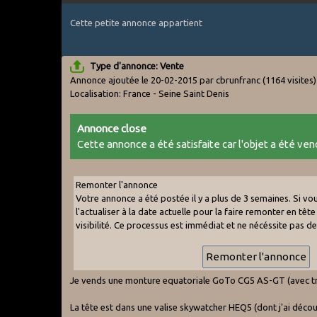
Cette petite annonce appartient
Type d'annonce: Vente
Annonce ajoutée le 20-02-2015 par cbrunfranc
(1164 visites)
Localisation: France - Seine Saint Denis
Annonce close
Cette annonce a été satisfaite car l'objet a été vend
Remonter l'annonce
Votre annonce a été postée il y a plus de 3 semaines. Si v
l'actualiser à la date actuelle pour la faire remonter en tête 
visibilité. Ce processus est immédiat et ne nécéssite pas d
Je vends une monture equatoriale GoTo CG5 AS-GT (avec trép
La tête est dans une valise skywatcher HEQ5 (dont j'ai décou