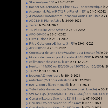
Star Analyzer 100
le 24-01-2022
Baader SLOAN/SDSS g' filtre 31,75 - photométrique
le 
Astronomik Filtre IR 742 Pro Planet 1,25"
le 24-01-2022
Astrodon Photometrics Johnson/Cousins UV Filter
le 2
ADC Mk III Pierro Astro
le 24-01-2022
Telrad
le 24-01-2022
TS Photoline APO 72/432
le 24-01-2022
APO 66/400
le 23-01-2022
Filtre H-alpha
le 23-01-2022
Filtre Optolong L-Enhance 31,75
le 23-01-2022
APO 80/560
le 20-01-2022
Correcteur de coma Sky-Watcher pour Newton f/5
le 09
Moteur de mise au point standard EAF ZWO
le 09-01-2
collimateur cheshire ou laser
le 31-12-2021
Newton 114/500 ou 150/600 ou 150/750 ou 130/650
le 2
Telrad
le 18-12-2021
Ioptron AZ mount pro
le 18-12-2021
reducteur f/6.3 pour celestron
le 05-12-2021
RAF 7, 8 ou 9 filtres manuelle
le 21-11-2021
Tube faible diamètre pour Solaire (mak, lunette)
le 06-1
SW AZ-EQ5 (Tripod)/IOPTRON CEM40/IOPTRON GEM4
Oculaire Explore Scientific 82° 8.8 mm
le 07-10-2021
Oculaire Explore Scientific 82° 14 mm
le 07-10-2021
Oculaire Explore Scientific 68° 24 mm
le 07-10-2021