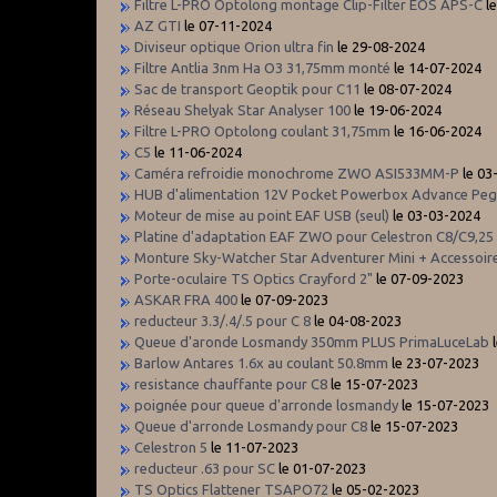
Filtre L-PRO Optolong montage Clip-Filter EOS APS-C
le
AZ GTI
le 07-11-2024
Diviseur optique Orion ultra fin
le 29-08-2024
Filtre Antlia 3nm Ha O3 31,75mm monté
le 14-07-2024
Sac de transport Geoptik pour C11
le 08-07-2024
Réseau Shelyak Star Analyser 100
le 19-06-2024
Filtre L-PRO Optolong coulant 31,75mm
le 16-06-2024
C5
le 11-06-2024
Caméra refroidie monochrome ZWO ASI533MM-P
le 03
HUB d'alimentation 12V Pocket Powerbox Advance Pe
Moteur de mise au point EAF USB (seul)
le 03-03-2024
Platine d'adaptation EAF ZWO pour Celestron C8/C9,25
Monture Sky-Watcher Star Adventurer Mini + Accessoir
Porte-oculaire TS Optics Crayford 2"
le 07-09-2023
ASKAR FRA 400
le 07-09-2023
reducteur 3.3/.4/.5 pour C 8
le 04-08-2023
Queue d'aronde Losmandy 350mm PLUS PrimaLuceLab
l
Barlow Antares 1.6x au coulant 50.8mm
le 23-07-2023
resistance chauffante pour C8
le 15-07-2023
poignée pour queue d'arronde losmandy
le 15-07-2023
Queue d'arronde Losmandy pour C8
le 15-07-2023
Celestron 5
le 11-07-2023
reducteur .63 pour SC
le 01-07-2023
TS Optics Flattener TSAPO72
le 05-02-2023