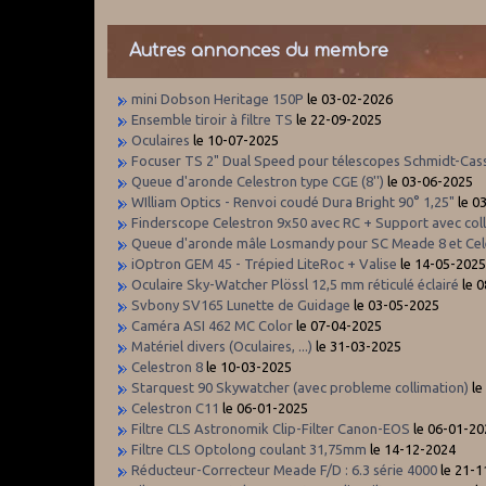
Autres annonces du membre
mini Dobson Heritage 150P
le 03-02-2026
Ensemble tiroir à filtre TS
le 22-09-2025
Oculaires
le 10-07-2025
Focuser TS 2" Dual Speed pour télescopes Schmidt-Cas
Queue d'aronde Celestron type CGE (8'')
le 03-06-2025
WIlliam Optics - Renvoi coudé Dura Bright 90° 1,25"
le 0
Finderscope Celestron 9x50 avec RC + Support avec coll
Queue d'aronde mâle Losmandy pour SC Meade 8 et Cel
iOptron GEM 45 - Trépied LiteRoc + Valise
le 14-05-202
Oculaire Sky-Watcher Plössl 12,5 mm réticulé éclairé
le 
Svbony SV165 Lunette de Guidage
le 03-05-2025
Caméra ASI 462 MC Color
le 07-04-2025
Matériel divers (Oculaires, ...)
le 31-03-2025
Celestron 8
le 10-03-2025
Starquest 90 Skywatcher (avec probleme collimation)
le
Celestron C11
le 06-01-2025
Filtre CLS Astronomik Clip-Filter Canon-EOS
le 06-01-20
Filtre CLS Optolong coulant 31,75mm
le 14-12-2024
Réducteur-Correcteur Meade F/D : 6.3 série 4000
le 21-1