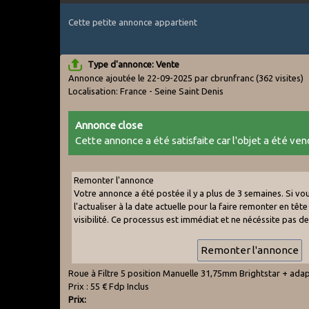
Cette petite annonce appartient
Type d'annonce: Vente
Annonce ajoutée le 22-09-2025 par cbrunfranc
(362 visites)
Localisation: France - Seine Saint Denis
Annonce close
Cette annonce a été satisfaite car l'objet a été vend
Remonter l'annonce
Votre annonce a été postée il y a plus de 3 semaines. Si v
l'actualiser à la date actuelle pour la faire remonter en tête 
visibilité. Ce processus est immédiat et ne nécéssite pas d
Roue à Filtre 5 position Manuelle 31,75mm Brightstar + adap
Prix : 55 € Fdp Inclus
Prix: