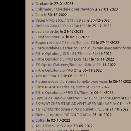
Oculaire
le 27-01-2023
Collimateur Cheshire pour Newton
le 27-01-2023
Bino
le 30-12-2022
Vixen VMC-260L / C11 / C9.25
le 30-12-2022
Dobson 200/1200 ou 254/1250
le 25-12-2022
oculaire ortho
le 21-12-2022
Crayford pour SC
le 02-12-2022
Bague rotative T2 male/femelle TS
le 27-11-2022
Porte oculaire Baader coulant 31,75 mm avec microfocu
Filtre Optolong CLS - 31,75mm
le 24-11-2022
Filtre Optolong L-PRO EOS-CLIP
le 16-11-2022
TS Optics Flattener/Reducer 0.8x
le 11-11-2022
Filtre Optolong L-PRO 2''
le 06-11-2022
ASKAR FMA 180
le 06-11-2022
Platine queue d'arronde femelle type vixen
le 06-11-202
Filtre RG610 Baader 31,75mm
le 06-11-2022
Filtre Optolong L-PRO 31,75mm
le 06-11-2022
Lentille de Barlow Antares 1.6x au coulant 50.8mm
le 02
SKYWATCHER STAR ADVENTURER MINI WIFI
le 01-11-
TS 72/432 Photoline APO Doublet FPL53
le 21-10-2022
Diviseur optique ORION TOAG
le 03-10-2022
Collier
le 02-10-2022
ASI 120MM USB 2.0
le 30-09-2022