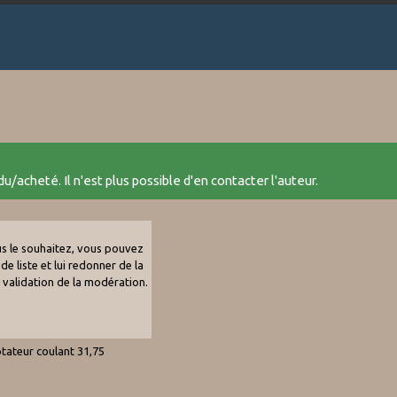
u/acheté. Il n'est plus possible d'en contacter l'auteur.
ous le souhaitez, vous pouvez
de liste et lui redonner de la
e validation de la modération.
tateur coulant 31,75