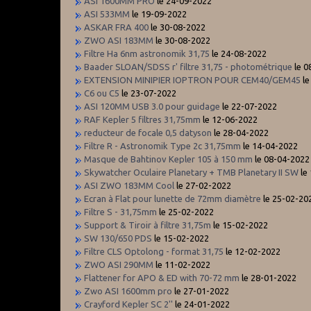
ASI 1600MM PRO
le 24-09-2022
ASI 533MM
le 19-09-2022
ASKAR FRA 400
le 30-08-2022
ZWO ASI 183MM
le 30-08-2022
Filtre Ha 6nm astronomik 31,75
le 24-08-2022
Baader SLOAN/SDSS r' filtre 31,75 - photométrique
le 0
EXTENSION MINIPIER IOPTRON POUR CEM40/GEM45
le
C6 ou C5
le 23-07-2022
ASI 120MM USB 3.0 pour guidage
le 22-07-2022
RAF Kepler 5 filtres 31,75mm
le 12-06-2022
reducteur de focale 0,5 datyson
le 28-04-2022
Filtre R - Astronomik Type 2c 31,75mm
le 14-04-2022
Masque de Bahtinov Kepler 105 à 150 mm
le 08-04-2022
Skywatcher Oculaire Planetary + TMB Planetary II SW
le
ASI ZWO 183MM Cool
le 27-02-2022
Ecran à Flat pour lunette de 72mm diamètre
le 25-02-20
Filtre S - 31,75mm
le 25-02-2022
Support & Tiroir à filtre 31,75m
le 15-02-2022
SW 130/650 PDS
le 15-02-2022
Filtre CLS Optolong - format 31,75
le 12-02-2022
ZWO ASI 290MM
le 11-02-2022
Flattener for APO & ED with 70-72 mm
le 28-01-2022
Zwo ASI 1600mm pro
le 27-01-2022
Crayford Kepler SC 2''
le 24-01-2022