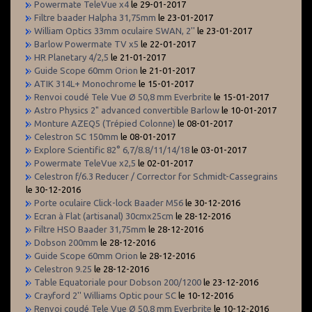
Powermate TeleVue x4
le 29-01-2017
Filtre baader Halpha 31,75mm
le 23-01-2017
William Optics 33mm oculaire SWAN, 2''
le 23-01-2017
Barlow Powermate TV x5
le 22-01-2017
HR Planetary 4/2,5
le 21-01-2017
Guide Scope 60mm Orion
le 21-01-2017
ATIK 314L+ Monochrome
le 15-01-2017
Renvoi coudé Tele Vue Ø 50,8 mm Everbrite
le 15-01-2017
Astro Physics 2" advanced convertible Barlow
le 10-01-2017
Monture AZEQ5 (Trépied Colonne)
le 08-01-2017
Celestron SC 150mm
le 08-01-2017
Explore Scientific 82° 6,7/8.8/11/14/18
le 03-01-2017
Powermate TeleVue x2,5
le 02-01-2017
Celestron f/6.3 Reducer / Corrector for Schmidt-Cassegrains
le 30-12-2016
Porte oculaire Click-lock Baader M56
le 30-12-2016
Ecran à Flat (artisanal) 30cmx25cm
le 28-12-2016
Filtre HSO Baader 31,75mm
le 28-12-2016
Dobson 200mm
le 28-12-2016
Guide Scope 60mm Orion
le 28-12-2016
Celestron 9.25
le 28-12-2016
Table Equatoriale pour Dobson 200/1200
le 23-12-2016
Crayford 2'' Williams Optic pour SC
le 10-12-2016
Renvoi coudé Tele Vue Ø 50,8 mm Everbrite
le 10-12-2016