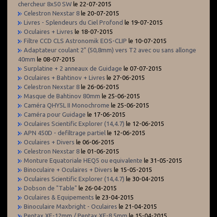
chercheur 8x50 SW
le 22-07-2015
Celestron Nexstar 8
le 20-07-2015
Livres - Splendeurs du Ciel Profond
le 19-07-2015
Oculaires + Livres
le 18-07-2015
Filtre CCD CLS Astronomik EOS-CLIP
le 10-07-2015
Adaptateur coulant 2" (50,8mm) vers T2 avec ou sans allonge
40mm
le 08-07-2015
Surplatine + 2 anneaux de Guidage
le 07-07-2015
Oculaires + Bahtinov + Livres
le 27-06-2015
Celestron Nexstar 8
le 26-06-2015
Masque de Bahtinov 80mm
le 25-06-2015
Caméra QHY5L II Monochrome
le 25-06-2015
Caméra pour Guidage
le 17-06-2015
Oculaires Scientific Explorer (14,4.7)
le 12-06-2015
APN 450D - defiltrage partiel
le 12-06-2015
Oculaires + Divers
le 06-06-2015
Celestron Nexstar 8
le 01-06-2015
Monture Equatoriale HEQ5 ou equivalente
le 31-05-2015
Binoculaire + Oculaires + Divers
le 15-05-2015
Oculaires Scientific Explorer (14,4.7)
le 30-04-2015
Dobson de "Table"
le 26-04-2015
Oculaires & Equipements
le 23-04-2015
Binoculaire Maxbright - Oculaires
le 21-04-2015
Pentax XF-12mm / Pentax XF-8,5mm
le 15-04-2015