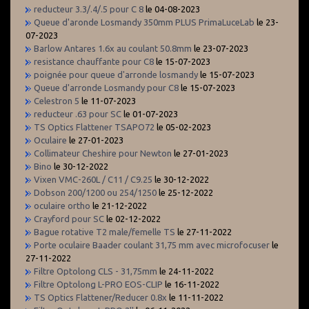
reducteur 3.3/.4/.5 pour C 8
le 04-08-2023
Queue d'aronde Losmandy 350mm PLUS PrimaLuceLab
le 23-
07-2023
Barlow Antares 1.6x au coulant 50.8mm
le 23-07-2023
resistance chauffante pour C8
le 15-07-2023
poignée pour queue d'arronde losmandy
le 15-07-2023
Queue d'arronde Losmandy pour C8
le 15-07-2023
Celestron 5
le 11-07-2023
reducteur .63 pour SC
le 01-07-2023
TS Optics Flattener TSAPO72
le 05-02-2023
Oculaire
le 27-01-2023
Collimateur Cheshire pour Newton
le 27-01-2023
Bino
le 30-12-2022
Vixen VMC-260L / C11 / C9.25
le 30-12-2022
Dobson 200/1200 ou 254/1250
le 25-12-2022
oculaire ortho
le 21-12-2022
Crayford pour SC
le 02-12-2022
Bague rotative T2 male/femelle TS
le 27-11-2022
Porte oculaire Baader coulant 31,75 mm avec microfocuser
le
27-11-2022
Filtre Optolong CLS - 31,75mm
le 24-11-2022
Filtre Optolong L-PRO EOS-CLIP
le 16-11-2022
TS Optics Flattener/Reducer 0.8x
le 11-11-2022