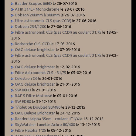
Baader Scopos 66ED
le 28-07-2016
ATIK 314L+ Monochrome
le 28-07-2016
Dobson 200mm à 300mm
le 26-07-2016
filtre astronomik CLS (pas CCD!)
le 27-06-2016
Dobson 254/1200
le 27-06-2016
Filtre astronomik CLS (pas CCD!) au coulant 31,75
le 18-05-
2016
Recherche CLS-CCD
le 17-05-2016
OAG deluxe brightstar
le 07-03-2016
Filtre astronomik CLS (pas CCD!) au coulant 31,75
le 29-02-
2016
OAG deluxe brightstar
le 12-02-2016
Filtre Astronomik CLS - 31,75
le 05-02-2016
Celestron C6
le 26-01-2016
OAG deluxe brightstar
le 21-01-2016
SW 80ED
le 21-01-2016
RAF 5 Filtre Motorisé
le 05-01-2016
SW ED80
le 31-12-2015
Triplet ou Doublet 80/480
le 29-12-2015
OAG Deluxe Brightstar
le 24-12-2015
Baader Halpha 35nm - coulant 1''1/4
le 13-12-2015
SkyWatcher Lunette Achro 80/400
le 13-12-2015
Filtre Halpha 1"25
le 08-12-2015
ATIK 314L+ Monochrome
le 26-11-2015