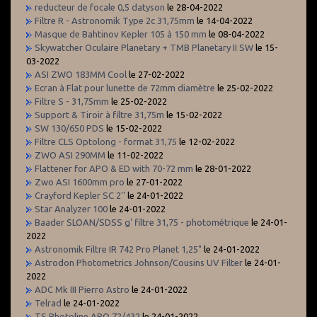
reducteur de focale 0,5 datyson
le 28-04-2022
Filtre R - Astronomik Type 2c 31,75mm
le 14-04-2022
Masque de Bahtinov Kepler 105 à 150 mm
le 08-04-2022
Skywatcher Oculaire Planetary + TMB Planetary II SW
le 15-
03-2022
ASI ZWO 183MM Cool
le 27-02-2022
Ecran à Flat pour lunette de 72mm diamètre
le 25-02-2022
Filtre S - 31,75mm
le 25-02-2022
Support & Tiroir à filtre 31,75m
le 15-02-2022
SW 130/650 PDS
le 15-02-2022
Filtre CLS Optolong - format 31,75
le 12-02-2022
ZWO ASI 290MM
le 11-02-2022
Flattener for APO & ED with 70-72 mm
le 28-01-2022
Zwo ASI 1600mm pro
le 27-01-2022
Crayford Kepler SC 2''
le 24-01-2022
Star Analyzer 100
le 24-01-2022
Baader SLOAN/SDSS g' filtre 31,75 - photométrique
le 24-01-
2022
Astronomik Filtre IR 742 Pro Planet 1,25"
le 24-01-2022
Astrodon Photometrics Johnson/Cousins UV Filter
le 24-01-
2022
ADC Mk III Pierro Astro
le 24-01-2022
Telrad
le 24-01-2022
TS Photoline APO 72/432
le 24-01-2022