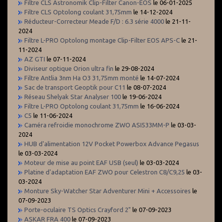
Filtre CLS Astronomik Clip-Filter Canon-EOS
le 06-01-2025
Filtre CLS Optolong coulant 31,75mm
le 14-12-2024
Réducteur-Correcteur Meade F/D : 6.3 série 4000
le 21-11-
2024
Filtre L-PRO Optolong montage Clip-Filter EOS APS-C
le 21-
11-2024
AZ GTI
le 07-11-2024
Diviseur optique Orion ultra fin
le 29-08-2024
Filtre Antlia 3nm Ha O3 31,75mm monté
le 14-07-2024
Sac de transport Geoptik pour C11
le 08-07-2024
Réseau Shelyak Star Analyser 100
le 19-06-2024
Filtre L-PRO Optolong coulant 31,75mm
le 16-06-2024
C5
le 11-06-2024
Caméra refroidie monochrome ZWO ASI533MM-P
le 03-03-
2024
HUB d'alimentation 12V Pocket Powerbox Advance Pegasus
le 03-03-2024
Moteur de mise au point EAF USB (seul)
le 03-03-2024
Platine d'adaptation EAF ZWO pour Celestron C8/C9,25
le 03-
03-2024
Monture Sky-Watcher Star Adventurer Mini + Accessoires
le
07-09-2023
Porte-oculaire TS Optics Crayford 2"
le 07-09-2023
ASKAR FRA 400
le 07-09-2023