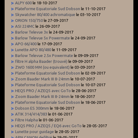
ALPY 600
le 18-10-2017
Plateforme Equatoriale Sud Dobson
le 11-10-2017
Skywatcher 80/400 achromatique
le 03-10-2017
ORION 150/750
le 27-09-2017
ASI 224MC
le 26-09-2017
Barlow Televue 3x
le 24-09-2017
Barlow Televue 5x Powermate
le 24-09-2017
APO 66/400
le 17-09-2017
Lunette APO 80/480
le 11-09-2017
Barlow Televue 2.5x Powermate
le 09-09-2017
filtre H alpha Baader (trouvé)
le 09-09-2017
ZWO 1600 MM (ou equivalent)
le 03-09-2017
Plateforme Equatoriale Sud Dobson
le 02-09-2017
Zoom Baader Mark III 8-24mm
le 10-07-2017
Plateforme Equatoriale Sud Dobson
le 10-07-2017
HEQ5 PRO / AZEQ5 avec GoTo
le 28-06-2017
Zoom Baader Mark III 8-24mm
le 18-06-2017
Plateforme Equatoriale Sud Dobson
le 18-06-2017
Dobson ES 300mm
le 18-06-2017
ATIK 314/414/383
le 01-06-2017
Filtre Halpha
le 01-06-2017
HEQ5 PRO / AZEQ5 / EQ6 avec GoTo
le 28-05-2017
Lunette pour guidage
le 28-05-2017
APN CANON defiltré
le 28-05-2017