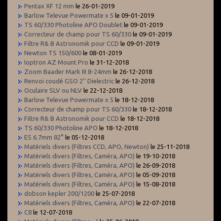
Pentax XF 12 mm
le 26-01-2019
Barlow Televue Powermate x 5
le 09-01-2019
TS 60/330 Photoline APO Doublet
le 09-01-2019
Correcteur de champ pour TS 60/330
le 09-01-2019
Filtre R& B Astronomik pour CCD
le 09-01-2019
Newton TS 150/600
le 08-01-2019
Ioptron AZ Mount Pro
le 31-12-2018
Zoom Baader Mark III 8-24mm
le 26-12-2018
Renvoi coudé GSO 2'' Dielectric
le 26-12-2018
Oculaire SLV ou NLV
le 22-12-2018
Barlow Televue Powermate x 5
le 18-12-2018
Correcteur de champ pour TS 60/330
le 18-12-2018
Filtre R& B Astronomik pour CCD
le 18-12-2018
TS 60/330 Photoline APO
le 18-12-2018
ES 6.7mm 82°
le 05-12-2018
Matériels divers (Filtres CCD, APO, Newton)
le 25-11-2018
Matériels divers (Filtres, Caméra, APO)
le 19-10-2018
Matériels divers (Filtres, Caméra, APO)
le 26-09-2018
Matériels divers (Filtres, Caméra, APO)
le 05-09-2018
Matériels divers (Filtres, Caméra, APO)
le 15-08-2018
dobson kepler 200/1200
le 25-07-2018
Matériels divers (Filtres, Caméra, APO)
le 22-07-2018
C8
le 12-07-2018