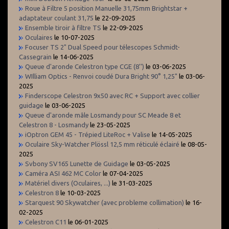
Roue à Filtre 5 position Manuelle 31,75mm Brightstar +
adaptateur coulant 31,75
le 22-09-2025
Ensemble tiroir à filtre TS
le 22-09-2025
Oculaires
le 10-07-2025
Focuser TS 2" Dual Speed pour télescopes Schmidt-
Cassegrain
le 14-06-2025
Queue d'aronde Celestron type CGE (8'')
le 03-06-2025
WIlliam Optics - Renvoi coudé Dura Bright 90° 1,25"
le 03-06-
2025
Finderscope Celestron 9x50 avec RC + Support avec collier
guidage
le 03-06-2025
Queue d'aronde mâle Losmandy pour SC Meade 8 et
Celestron 8 - Losmandy
le 23-05-2025
iOptron GEM 45 - Trépied LiteRoc + Valise
le 14-05-2025
Oculaire Sky-Watcher Plössl 12,5 mm réticulé éclairé
le 08-05-
2025
Svbony SV165 Lunette de Guidage
le 03-05-2025
Caméra ASI 462 MC Color
le 07-04-2025
Matériel divers (Oculaires, ...)
le 31-03-2025
Celestron 8
le 10-03-2025
Starquest 90 Skywatcher (avec probleme collimation)
le 16-
02-2025
Celestron C11
le 06-01-2025