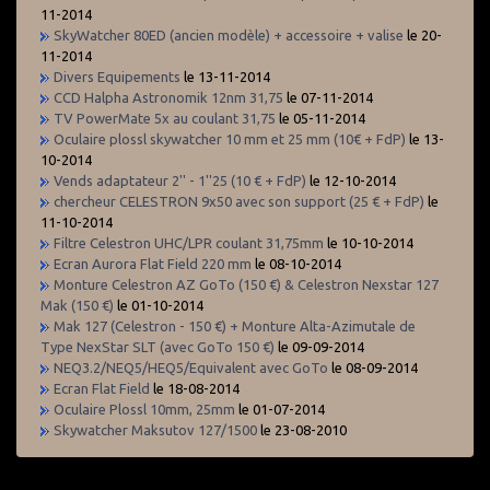
11-2014
SkyWatcher 80ED (ancien modèle) + accessoire + valise
le 20-
11-2014
Divers Equipements
le 13-11-2014
CCD Halpha Astronomik 12nm 31,75
le 07-11-2014
TV PowerMate 5x au coulant 31,75
le 05-11-2014
Oculaire plossl skywatcher 10 mm et 25 mm (10€ + FdP)
le 13-
10-2014
Vends adaptateur 2'' - 1''25 (10 € + FdP)
le 12-10-2014
chercheur CELESTRON 9x50 avec son support (25 € + FdP)
le
11-10-2014
Filtre Celestron UHC/LPR coulant 31,75mm
le 10-10-2014
Ecran Aurora Flat Field 220 mm
le 08-10-2014
Monture Celestron AZ GoTo (150 €) & Celestron Nexstar 127
Mak (150 €)
le 01-10-2014
Mak 127 (Celestron - 150 €) + Monture Alta-Azimutale de
Type NexStar SLT (avec GoTo 150 €)
le 09-09-2014
NEQ3.2/NEQ5/HEQ5/Equivalent avec GoTo
le 08-09-2014
Ecran Flat Field
le 18-08-2014
Oculaire Plossl 10mm, 25mm
le 01-07-2014
Skywatcher Maksutov 127/1500
le 23-08-2010