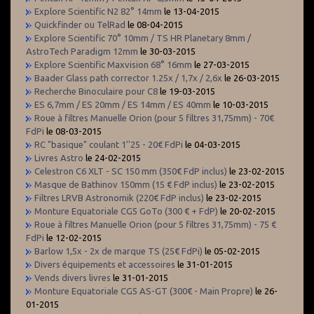
Explore Scientific N2 82° 14mm
le 13-04-2015
Quickfinder ou TelRad
le 08-04-2015
Explore Scientific 70° 10mm / TS HR Planetary 8mm /
AstroTech Paradigm 12mm
le 30-03-2015
Explore Scientific Maxvision 68° 16mm
le 27-03-2015
Baader Glass path corrector 1.25x / 1,7x / 2,6x
le 26-03-2015
Recherche Binoculaire pour C8
le 19-03-2015
ES 6,7mm / ES 20mm / ES 14mm / ES 40mm
le 10-03-2015
Roue à filtres Manuelle Orion (pour 5 filtres 31,75mm) - 70€
FdPi
le 08-03-2015
RC "basique" coulant 1''25 - 20€ FdPi
le 04-03-2015
Livres Astro
le 24-02-2015
Celestron C6 XLT - SC 150 mm (350€ FdP inclus)
le 23-02-2015
Masque de Bathinov 150mm (15 € FdP inclus)
le 23-02-2015
Filtres LRVB Astronomik (220€ FdP inclus)
le 23-02-2015
Monture Equatoriale CG5 GoTo (300 € + FdP)
le 20-02-2015
Roue à filtres Manuelle Orion (pour 5 filtres 31,75mm) - 75 €
FdPi
le 12-02-2015
Barlow 1,5x - 2x de marque TS (25€ FdPi)
le 05-02-2015
Divers équipements et accessoires
le 31-01-2015
Vends divers livres
le 31-01-2015
Monture Equatoriale CG5 AS-GT (300€ - Main Propre)
le 26-
01-2015