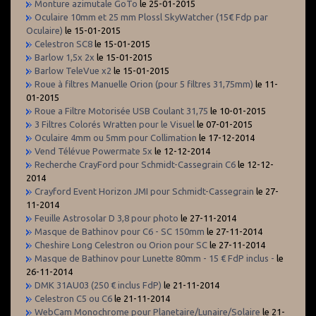
Monture azimutale GoTo
le 25-01-2015
Oculaire 10mm et 25 mm Plossl SkyWatcher (15€ Fdp par
Oculaire)
le 15-01-2015
Celestron SC8
le 15-01-2015
Barlow 1,5x 2x
le 15-01-2015
Barlow TeleVue x2
le 15-01-2015
Roue à filtres Manuelle Orion (pour 5 filtres 31,75mm)
le 11-
01-2015
Roue a Filtre Motorisée USB Coulant 31,75
le 10-01-2015
3 Filtres Colorés Wratten pour le Visuel
le 07-01-2015
Oculaire 4mm ou 5mm pour Collimation
le 17-12-2014
Vend Télévue Powermate 5x
le 12-12-2014
Recherche CrayFord pour Schmidt-Cassegrain C6
le 12-12-
2014
Crayford Event Horizon JMI pour Schmidt-Cassegrain
le 27-
11-2014
Feuille Astrosolar D 3,8 pour photo
le 27-11-2014
Masque de Bathinov pour C6 - SC 150mm
le 27-11-2014
Cheshire Long Celestron ou Orion pour SC
le 27-11-2014
Masque de Bathinov pour Lunette 80mm - 15 € FdP inclus -
le
26-11-2014
DMK 31AU03 (250 € inclus FdP)
le 21-11-2014
Celestron C5 ou C6
le 21-11-2014
WebCam Monochrome pour Planetaire/Lunaire/Solaire
le 21-