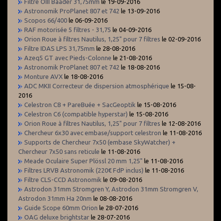
Filtre OIII Baader 31,75mm
le 19-09-2016
Astronomik ProPlanet 807 et 742
le 13-09-2016
Scopos 66/400
le 06-09-2016
RAF motorisée 5 filtres - 31,75
le 04-09-2016
Orion Roue à filtres Nautilus, 1,25" pour 7 filtres
le 02-09-2016
Filtre IDAS LPS 31,75mm
le 28-08-2016
Azeq5 GT avec Pieds-Colonne
le 21-08-2016
Astronomik ProPlanet 807 et 742
le 18-08-2016
Monture AVX
le 18-08-2016
ADC MKII Correcteur de dispersion atmosphérique
le 15-08-
2016
Celestron C8 + PareBuée + SacGeoptik
le 15-08-2016
Celestron C6 (compatible hyperstar)
le 15-08-2016
Orion Roue à filtres Nautilus, 1,25" pour 7 filtres
le 12-08-2016
Chercheur 6x30 avec embase/support celestron
le 11-08-2016
Supports de Chercheur 7x50 (embase SkyWatcher) +
Chercheur 7x50 sans reticule
le 11-08-2016
Meade Oculaire Super Plössl 20 mm 1,25"
le 11-08-2016
Filtres LRVB Astronomik (220€ FdP inclus)
le 11-08-2016
Filtre CLS-CCD Astronomik
le 09-08-2016
Astrodon 31mm Stromgren Y, Astrodon 31mm Stromgren V,
Astrodon 31mm Ha 20nm
le 08-08-2016
Guide Scope 60mm Orion
le 28-07-2016
OAG deluxe brightstar
le 28-07-2016