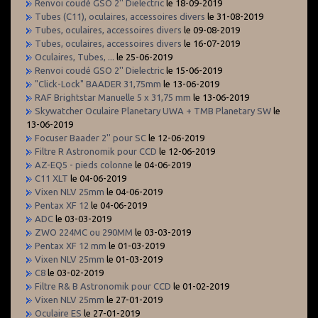
Renvoi coudé GSO 2'' Dielectric
le 18-09-2019
Tubes (C11), oculaires, accessoires divers
le 31-08-2019
Tubes, oculaires, accessoires divers
le 09-08-2019
Tubes, oculaires, accessoires divers
le 16-07-2019
Oculaires, Tubes, ...
le 25-06-2019
Renvoi coudé GSO 2'' Dielectric
le 15-06-2019
"Click-Lock" BAADER 31,75mm
le 13-06-2019
RAF Brightstar Manuelle 5 x 31,75 mm
le 13-06-2019
Skywatcher Oculaire Planetary UWA + TMB Planetary SW
le
13-06-2019
Focuser Baader 2'' pour SC
le 12-06-2019
Filtre R Astronomik pour CCD
le 12-06-2019
AZ-EQ5 - pieds colonne
le 04-06-2019
C11 XLT
le 04-06-2019
Vixen NLV 25mm
le 04-06-2019
Pentax XF 12
le 04-06-2019
ADC
le 03-03-2019
ZWO 224MC ou 290MM
le 03-03-2019
Pentax XF 12 mm
le 01-03-2019
Vixen NLV 25mm
le 01-03-2019
C8
le 03-02-2019
Filtre R& B Astronomik pour CCD
le 01-02-2019
Vixen NLV 25mm
le 27-01-2019
Oculaire ES
le 27-01-2019