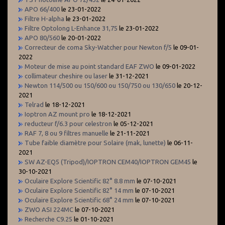
APO 66/400
le 23-01-2022
Filtre H-alpha
le 23-01-2022
Filtre Optolong L-Enhance 31,75
le 23-01-2022
APO 80/560
le 20-01-2022
Correcteur de coma Sky-Watcher pour Newton f/5
le 09-01-
2022
Moteur de mise au point standard EAF ZWO
le 09-01-2022
collimateur cheshire ou laser
le 31-12-2021
Newton 114/500 ou 150/600 ou 150/750 ou 130/650
le 20-12-
2021
Telrad
le 18-12-2021
Ioptron AZ mount pro
le 18-12-2021
reducteur f/6.3 pour celestron
le 05-12-2021
RAF 7, 8 ou 9 filtres manuelle
le 21-11-2021
Tube faible diamètre pour Solaire (mak, lunette)
le 06-11-
2021
SW AZ-EQ5 (Tripod)/IOPTRON CEM40/IOPTRON GEM45
le
30-10-2021
Oculaire Explore Scientific 82° 8.8 mm
le 07-10-2021
Oculaire Explore Scientific 82° 14 mm
le 07-10-2021
Oculaire Explore Scientific 68° 24 mm
le 07-10-2021
ZWO ASI 224MC
le 07-10-2021
Recherche C9.25
le 01-10-2021