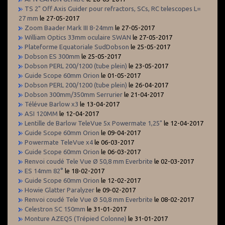
TS 2" Off Axis Guider pour refractors, SCs, RC telescopes L=
27 mm
le 27-05-2017
Zoom Baader Mark III 8-24mm
le 27-05-2017
William Optics 33mm oculaire SWAN
le 27-05-2017
Plateforme Equatoriale SudDobson
le 25-05-2017
Dobson ES 300mm
le 25-05-2017
Dobson PERL 200/1200 (tube plein)
le 23-05-2017
Guide Scope 60mm Orion
le 01-05-2017
Dobson PERL 200/1200 (tube plein)
le 26-04-2017
Dobson 300mm/350mm Serrurier
le 21-04-2017
Télévue Barlow x3
le 13-04-2017
ASI 120MM
le 12-04-2017
Lentille de Barlow TeleVue 5x Powermate 1,25"
le 12-04-2017
Guide Scope 60mm Orion
le 09-04-2017
Powermate TeleVue x4
le 06-03-2017
Guide Scope 60mm Orion
le 06-03-2017
Renvoi coudé Tele Vue Ø 50,8 mm Everbrite
le 02-03-2017
ES 14mm 82°
le 18-02-2017
Guide Scope 60mm Orion
le 12-02-2017
Howie Glatter Paralyzer
le 09-02-2017
Renvoi coudé Tele Vue Ø 50,8 mm Everbrite
le 08-02-2017
Celestron SC 150mm
le 31-01-2017
Monture AZEQ5 (Trépied Colonne)
le 31-01-2017