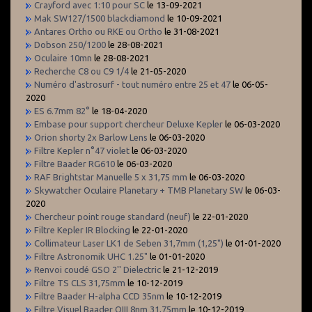
Crayford avec 1:10 pour SC
le 13-09-2021
Mak SW127/1500 blackdiamond
le 10-09-2021
Antares Ortho ou RKE ou Ortho
le 31-08-2021
Dobson 250/1200
le 28-08-2021
Oculaire 10mn
le 28-08-2021
Recherche C8 ou C9 1/4
le 21-05-2020
Numéro d'astrosurf - tout numéro entre 25 et 47
le 06-05-
2020
ES 6.7mm 82°
le 18-04-2020
Embase pour support chercheur Deluxe Kepler
le 06-03-2020
Orion shorty 2x Barlow Lens
le 06-03-2020
Filtre Kepler n°47 violet
le 06-03-2020
Filtre Baader RG610
le 06-03-2020
RAF Brightstar Manuelle 5 x 31,75 mm
le 06-03-2020
Skywatcher Oculaire Planetary + TMB Planetary SW
le 06-03-
2020
Chercheur point rouge standard (neuf)
le 22-01-2020
Filtre Kepler IR Blocking
le 22-01-2020
Collimateur Laser LK1 de Seben 31,7mm (1,25")
le 01-01-2020
Filtre Astronomik UHC 1.25"
le 01-01-2020
Renvoi coudé GSO 2'' Dielectric
le 21-12-2019
Filtre TS CLS 31,75mm
le 10-12-2019
Filtre Baader H-alpha CCD 35nm
le 10-12-2019
Filtre Visuel Baader OIII 8nm 31,75mm
le 10-12-2019