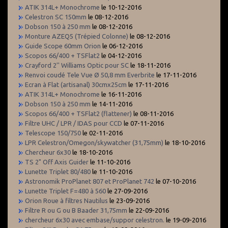
ATIK 314L+ Monochrome
le 10-12-2016
Celestron SC 150mm
le 08-12-2016
Dobson 150 à 250 mm
le 08-12-2016
Monture AZEQ5 (Trépied Colonne)
le 08-12-2016
Guide Scope 60mm Orion
le 06-12-2016
Scopos 66/400 + TSFlat2
le 04-12-2016
Crayford 2'' Williams Optic pour SC
le 18-11-2016
Renvoi coudé Tele Vue Ø 50,8 mm Everbrite
le 17-11-2016
Ecran à Flat (artisanal) 30cmx25cm
le 17-11-2016
ATIK 314L+ Monochrome
le 16-11-2016
Dobson 150 à 250 mm
le 14-11-2016
Scopos 66/400 + TSFlat2 (flattener)
le 08-11-2016
Filtre UHC / LPR / IDAS pour CCD
le 07-11-2016
Telescope 150/750
le 02-11-2016
LPR Celestron/Omegon/skywatcher (31,75mm)
le 18-10-2016
Chercheur 6x30
le 18-10-2016
TS 2" Off Axis Guider
le 11-10-2016
Lunette Triplet 80/480
le 11-10-2016
Astronomik ProPlanet 807 et ProPlanet 742
le 07-10-2016
Lunette Triplet F=480 à 560
le 27-09-2016
Orion Roue à filtres Nautilus
le 23-09-2016
Filtre R ou G ou B Baader 31,75mm
le 22-09-2016
chercheur 6x30 avec embase/suppor celestron.
le 19-09-2016