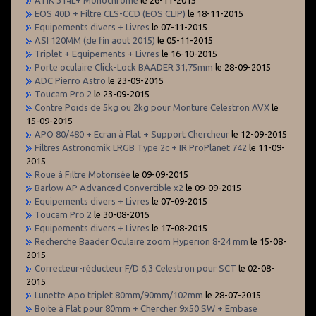
EOS 40D + Filtre CLS-CCD (EOS CLIP)
le 18-11-2015
Equipements divers + Livres
le 07-11-2015
ASI 120MM (de fin aout 2015)
le 05-11-2015
Triplet + Equipements + Livres
le 16-10-2015
Porte oculaire Click-Lock BAADER 31,75mm
le 28-09-2015
ADC Pierro Astro
le 23-09-2015
Toucam Pro 2
le 23-09-2015
Contre Poids de 5kg ou 2kg pour Monture Celestron AVX
le
15-09-2015
APO 80/480 + Ecran à Flat + Support Chercheur
le 12-09-2015
Filtres Astronomik LRGB Type 2c + IR ProPlanet 742
le 11-09-
2015
Roue à Filtre Motorisée
le 09-09-2015
Barlow AP Advanced Convertible x2
le 09-09-2015
Equipements divers + Livres
le 07-09-2015
Toucam Pro 2
le 30-08-2015
Equipements divers + Livres
le 17-08-2015
Recherche Baader Oculaire zoom Hyperion 8-24 mm
le 15-08-
2015
Correcteur-réducteur F/D 6,3 Celestron pour SCT
le 02-08-
2015
Lunette Apo triplet 80mm/90mm/102mm
le 28-07-2015
Boite à Flat pour 80mm + Chercher 9x50 SW + Embase