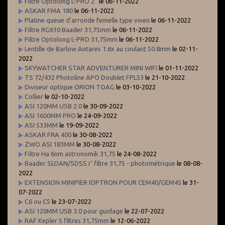
Filtre Optolong L-PRO 2''
le 06-11-2022
ASKAR FMA 180
le 06-11-2022
Platine queue d'arronde femelle type vixen
le 06-11-2022
Filtre RG610 Baader 31,75mm
le 06-11-2022
Filtre Optolong L-PRO 31,75mm
le 06-11-2022
Lentille de Barlow Antares 1.6x au coulant 50.8mm
le 02-11-
2022
SKYWATCHER STAR ADVENTURER MINI WIFI
le 01-11-2022
TS 72/432 Photoline APO Doublet FPL53
le 21-10-2022
Diviseur optique ORION TOAG
le 03-10-2022
Collier
le 02-10-2022
ASI 120MM USB 2.0
le 30-09-2022
ASI 1600MM PRO
le 24-09-2022
ASI 533MM
le 19-09-2022
ASKAR FRA 400
le 30-08-2022
ZWO ASI 183MM
le 30-08-2022
Filtre Ha 6nm astronomik 31,75
le 24-08-2022
Baader SLOAN/SDSS r' filtre 31,75 - photométrique
le 08-08-
2022
EXTENSION MINIPIER IOPTRON POUR CEM40/GEM45
le 31-
07-2022
C6 ou C5
le 23-07-2022
ASI 120MM USB 3.0 pour guidage
le 22-07-2022
RAF Kepler 5 filtres 31,75mm
le 12-06-2022