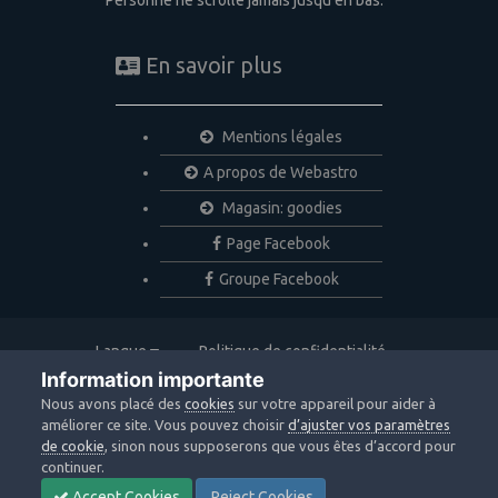
En savoir plus
Mentions légales
A propos de Webastro
Magasin: goodies
Page Facebook
Groupe Facebook
Langue
Politique de confidentialité
Nous contacter
Cookies
Information importante
Copyright © 2020 Webastro
Nous avons placé des
cookies
sur votre appareil pour aider à
Powered by Invision Community
améliorer ce site. Vous pouvez choisir
d’ajuster vos paramètres
de cookie
, sinon nous supposerons que vous êtes d’accord pour
continuer.
Accept Cookies
Reject Cookies