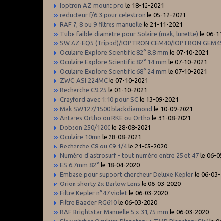
Ioptron AZ mount pro
le 18-12-2021
reducteur f/6.3 pour celestron
le 05-12-2021
RAF 7, 8 ou 9 filtres manuelle
le 21-11-2021
Tube faible diamètre pour Solaire (mak, lunette)
le 06-1
SW AZ-EQ5 (Tripod)/IOPTRON CEM40/IOPTRON GEM4
Oculaire Explore Scientific 82° 8.8 mm
le 07-10-2021
Oculaire Explore Scientific 82° 14 mm
le 07-10-2021
Oculaire Explore Scientific 68° 24 mm
le 07-10-2021
ZWO ASI 224MC
le 07-10-2021
Recherche C9.25
le 01-10-2021
Crayford avec 1:10 pour SC
le 13-09-2021
Mak SW127/1500 blackdiamond
le 10-09-2021
Antares Ortho ou RKE ou Ortho
le 31-08-2021
Dobson 250/1200
le 28-08-2021
Oculaire 10mn
le 28-08-2021
Recherche C8 ou C9 1/4
le 21-05-2020
Numéro d'astrosurf - tout numéro entre 25 et 47
le 06-0
ES 6.7mm 82°
le 18-04-2020
Embase pour support chercheur Deluxe Kepler
le 06-03
Orion shorty 2x Barlow Lens
le 06-03-2020
Filtre Kepler n°47 violet
le 06-03-2020
Filtre Baader RG610
le 06-03-2020
RAF Brightstar Manuelle 5 x 31,75 mm
le 06-03-2020
Skywatcher Oculaire Planetary + TMB Planetary SW
le 0