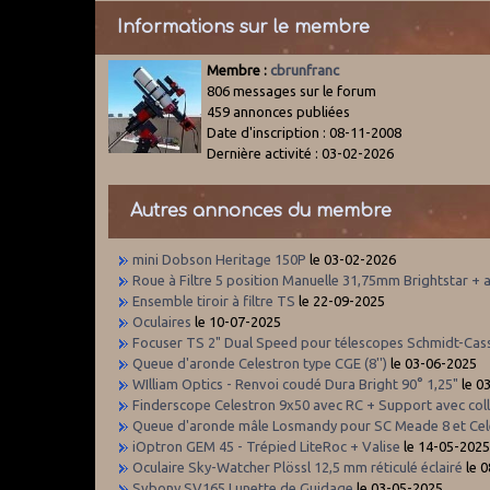
Informations sur le membre
Membre :
cbrunfranc
806 messages sur le forum
459 annonces publiées
Date d'inscription : 08-11-2008
Dernière activité : 03-02-2026
Autres annonces du membre
mini Dobson Heritage 150P
le 03-02-2026
Roue à Filtre 5 position Manuelle 31,75mm Brightstar + 
Ensemble tiroir à filtre TS
le 22-09-2025
Oculaires
le 10-07-2025
Focuser TS 2" Dual Speed pour télescopes Schmidt-Cas
Queue d'aronde Celestron type CGE (8'')
le 03-06-2025
WIlliam Optics - Renvoi coudé Dura Bright 90° 1,25"
le 0
Finderscope Celestron 9x50 avec RC + Support avec coll
Queue d'aronde mâle Losmandy pour SC Meade 8 et Cel
iOptron GEM 45 - Trépied LiteRoc + Valise
le 14-05-202
Oculaire Sky-Watcher Plössl 12,5 mm réticulé éclairé
le 
Svbony SV165 Lunette de Guidage
le 03-05-2025