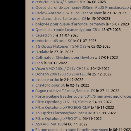
reducteur 3.3/.4/.5 pour C 8
le 04-08-2023
Queue d'aronde Losmandy 350mm PLUS PrimaLuceLab
l
Barlow Antares 1.6x au coulant 50.8mm
le 23-07-2023
resistance chauffante pour C8
le 15-07-2023
poignée pour queue d'arronde losmandy
le 15-07-2023
Queue d'arronde Losmandy pour C8
le 15-07-2023
Celestron 5
le 11-07-2023
reducteur .63 pour SC
le 01-07-2023
TS Optics Flattener TSAPO72
le 05-02-2023
Oculaire
le 27-01-2023
Collimateur Cheshire pour Newton
le 27-01-2023
Bino
le 30-12-2022
Vixen VMC-260L / C11 / C9.25
le 30-12-2022
Dobson 200/1200 ou 254/1250
le 25-12-2022
oculaire ortho
le 21-12-2022
Crayford pour SC
le 02-12-2022
Bague rotative T2 male/femelle TS
le 27-11-2022
Porte oculaire Baader coulant 31,75 mm avec microfocu
Filtre Optolong CLS - 31,75mm
le 24-11-2022
Filtre Optolong L-PRO EOS-CLIP
le 16-11-2022
TS Optics Flattener/Reducer 0.8x
le 11-11-2022
Filtre Optolong L-PRO 2''
le 06-11-2022
ASKAR FMA 180
le 06-11-2022
Platine queue d'arronde femelle type vixen
le 06-11-202