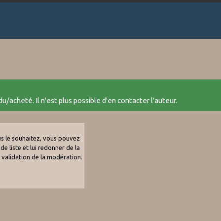
u/acheté. Il n'est plus possible d'en contacter l'auteur.
ous le souhaitez, vous pouvez
de liste et lui redonner de la
e validation de la modération.