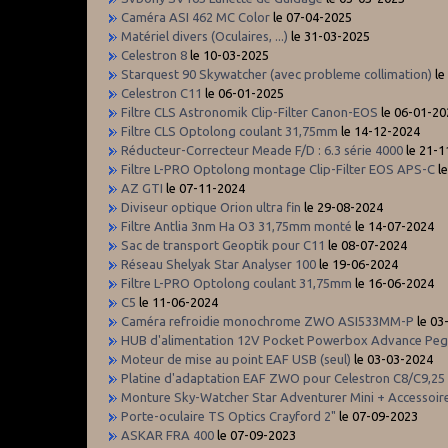
Caméra ASI 462 MC Color
le 07-04-2025
Matériel divers (Oculaires, ...)
le 31-03-2025
Celestron 8
le 10-03-2025
Starquest 90 Skywatcher (avec probleme collimation)
le
Celestron C11
le 06-01-2025
Filtre CLS Astronomik Clip-Filter Canon-EOS
le 06-01-20
Filtre CLS Optolong coulant 31,75mm
le 14-12-2024
Réducteur-Correcteur Meade F/D : 6.3 série 4000
le 21-1
Filtre L-PRO Optolong montage Clip-Filter EOS APS-C
le
AZ GTI
le 07-11-2024
Diviseur optique Orion ultra fin
le 29-08-2024
Filtre Antlia 3nm Ha O3 31,75mm monté
le 14-07-2024
Sac de transport Geoptik pour C11
le 08-07-2024
Réseau Shelyak Star Analyser 100
le 19-06-2024
Filtre L-PRO Optolong coulant 31,75mm
le 16-06-2024
C5
le 11-06-2024
Caméra refroidie monochrome ZWO ASI533MM-P
le 03
HUB d'alimentation 12V Pocket Powerbox Advance Pe
Moteur de mise au point EAF USB (seul)
le 03-03-2024
Platine d'adaptation EAF ZWO pour Celestron C8/C9,25
Monture Sky-Watcher Star Adventurer Mini + Accessoir
Porte-oculaire TS Optics Crayford 2"
le 07-09-2023
ASKAR FRA 400
le 07-09-2023