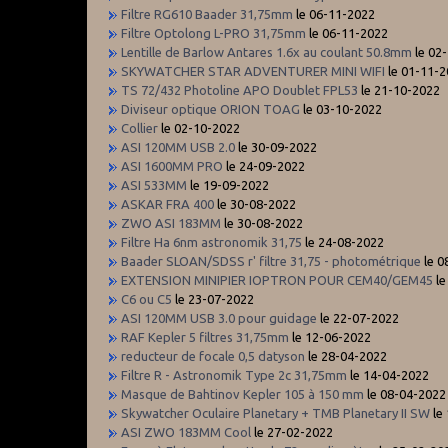
Filtre RG610 Baader 31,75mm
le 06-11-2022
Filtre Optolong L-PRO 31,75mm
le 06-11-2022
Lentille de Barlow Antares 1.6x au coulant 50.8mm
le 02
SKYWATCHER STAR ADVENTURER MINI WIFI
le 01-11-
TS 72/432 Photoline APO Doublet FPL53
le 21-10-2022
Diviseur optique ORION TOAG
le 03-10-2022
Collier
le 02-10-2022
ASI 120MM USB 2.0
le 30-09-2022
ASI 1600MM PRO
le 24-09-2022
ASI 533MM
le 19-09-2022
ASKAR FRA 400
le 30-08-2022
ZWO ASI 183MM
le 30-08-2022
Filtre Ha 6nm astronomik 31,75
le 24-08-2022
Baader SLOAN/SDSS r' filtre 31,75 - photométrique
le 0
EXTENSION MINIPIER IOPTRON POUR CEM40/GEM45
le
C6 ou C5
le 23-07-2022
ASI 120MM USB 3.0 pour guidage
le 22-07-2022
RAF Kepler 5 filtres 31,75mm
le 12-06-2022
reducteur de focale 0,5 datyson
le 28-04-2022
Filtre R - Astronomik Type 2c 31,75mm
le 14-04-2022
Masque de Bahtinov Kepler 105 à 150 mm
le 08-04-2022
Skywatcher Oculaire Planetary + TMB Planetary II SW
le
ASI ZWO 183MM Cool
le 27-02-2022