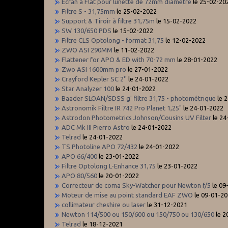
Ecran à Flat pour lunette de 72mm diamètre
le 25-02-20
Filtre S - 31,75mm
le 25-02-2022
Support & Tiroir à filtre 31,75m
le 15-02-2022
SW 130/650 PDS
le 15-02-2022
Filtre CLS Optolong - format 31,75
le 12-02-2022
ZWO ASI 290MM
le 11-02-2022
Flattener for APO & ED with 70-72 mm
le 28-01-2022
Zwo ASI 1600mm pro
le 27-01-2022
Crayford Kepler SC 2''
le 24-01-2022
Star Analyzer 100
le 24-01-2022
Baader SLOAN/SDSS g' filtre 31,75 - photométrique
le 
Astronomik Filtre IR 742 Pro Planet 1,25"
le 24-01-2022
Astrodon Photometrics Johnson/Cousins UV Filter
le 2
ADC Mk III Pierro Astro
le 24-01-2022
Telrad
le 24-01-2022
TS Photoline APO 72/432
le 24-01-2022
APO 66/400
le 23-01-2022
Filtre Optolong L-Enhance 31,75
le 23-01-2022
APO 80/560
le 20-01-2022
Correcteur de coma Sky-Watcher pour Newton f/5
le 09
Moteur de mise au point standard EAF ZWO
le 09-01-2
collimateur cheshire ou laser
le 31-12-2021
Newton 114/500 ou 150/600 ou 150/750 ou 130/650
le 2
Telrad
le 18-12-2021