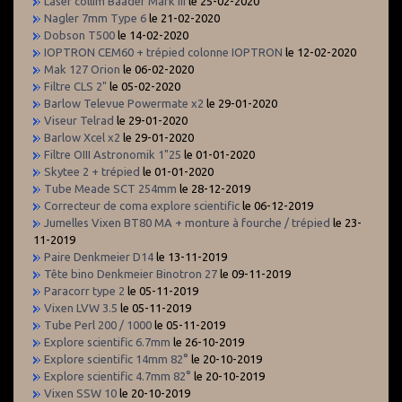
Laser collim Baader Mark III
le 25-02-2020
Nagler 7mm Type 6
le 21-02-2020
Dobson T500
le 14-02-2020
IOPTRON CEM60 + trépied colonne IOPTRON
le 12-02-2020
Mak 127 Orion
le 06-02-2020
Filtre CLS 2"
le 05-02-2020
Barlow Televue Powermate x2
le 29-01-2020
Viseur Telrad
le 29-01-2020
Barlow Xcel x2
le 29-01-2020
Filtre OIII Astronomik 1"25
le 01-01-2020
Skytee 2 + trépied
le 01-01-2020
Tube Meade SCT 254mm
le 28-12-2019
Correcteur de coma explore scientific
le 06-12-2019
Jumelles Vixen BT80 MA + monture à fourche / trépied
le 23-
11-2019
Paire Denkmeier D14
le 13-11-2019
Tête bino Denkmeier Binotron 27
le 09-11-2019
Paracorr type 2
le 05-11-2019
Vixen LVW 3.5
le 05-11-2019
Tube Perl 200 / 1000
le 05-11-2019
Explore scientific 6.7mm
le 26-10-2019
Explore scientific 14mm 82°
le 20-10-2019
Explore scientific 4.7mm 82°
le 20-10-2019
Vixen SSW 10
le 20-10-2019