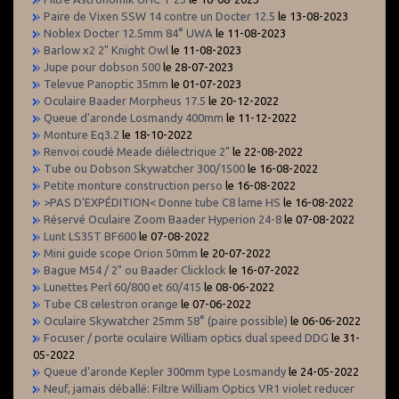
Paire de Vixen SSW 14 contre un Docter 12.5
le 13-08-2023
Noblex Docter 12.5mm 84° UWA
le 11-08-2023
Barlow x2 2" Knight Owl
le 11-08-2023
Jupe pour dobson 500
le 28-07-2023
Televue Panoptic 35mm
le 01-07-2023
Oculaire Baader Morpheus 17.5
le 20-12-2022
Queue d'aronde Losmandy 400mm
le 11-12-2022
Monture Eq3.2
le 18-10-2022
Renvoi coudé Meade diélectrique 2"
le 22-08-2022
Tube ou Dobson Skywatcher 300/1500
le 16-08-2022
Petite monture construction perso
le 16-08-2022
>PAS D'EXPÉDITION< Donne tube C8 lame HS
le 16-08-2022
Réservé Oculaire Zoom Baader Hyperion 24-8
le 07-08-2022
Lunt LS35T BF600
le 07-08-2022
Mini guide scope Orion 50mm
le 20-07-2022
Bague M54 / 2" ou Baader Clicklock
le 16-07-2022
Lunettes Perl 60/800 et 60/415
le 08-06-2022
Tube C8 celestron orange
le 07-06-2022
Oculaire Skywatcher 25mm 58° (paire possible)
le 06-06-2022
Focuser / porte oculaire William optics dual speed DDG
le 31-
05-2022
Queue d'aronde Kepler 300mm type Losmandy
le 24-05-2022
Neuf, jamais déballé: Filtre William Optics VR1 violet reducer