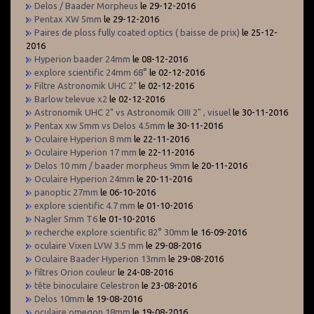
Delos / Baader Morpheus
le 29-12-2016
Pentax XW 5mm
le 29-12-2016
Paires de ploss fully coated optics ( baisse de prix)
le 25-12-
2016
Hyperion baader 24mm
le 08-12-2016
explore scientific 24mm 68°
le 02-12-2016
Filtre Astronomik UHC 2"
le 02-12-2016
Barlow televue x2
le 02-12-2016
Astronomik UHC 2" vs Astronomik OIII 2" , visuel
le 30-11-2016
Pentax xw 5mm vs Delos 4.5mm
le 30-11-2016
Oculaire Hyperion 8 mm
le 22-11-2016
Oculaire Hyperion 17 mm
le 22-11-2016
Delos 10 mm / baader morpheus 9mm
le 20-11-2016
Oculaire Hyperion 24mm
le 20-11-2016
panoptic 27mm
le 06-10-2016
explore scientific 4.7 mm
le 01-10-2016
Nagler 5mm T6
le 01-10-2016
recherche explore scientific 82° 30mm
le 16-09-2016
oculaire Vixen LVW 3.5 mm
le 29-08-2016
Oculaire Baader Hyperion 13mm
le 29-08-2016
filtres Orion couleur
le 24-08-2016
tête binoculaire Celestron
le 23-08-2016
Delos 10mm
le 19-08-2016
oculaire omegon 18mm
le 19-08-2016