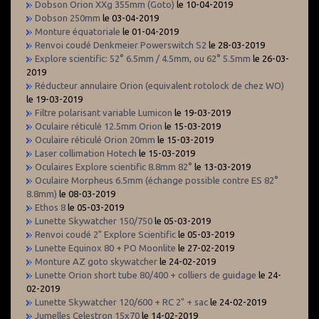
Dobson Orion XXg 355mm (Goto)
le 10-04-2019
Dobson 250mm
le 03-04-2019
Monture équatoriale
le 01-04-2019
Renvoi coudé Denkmeier Powerswitch S2
le 28-03-2019
Explore scientific: 52° 6.5mm / 4.5mm, ou 62° 5.5mm
le 26-03-
2019
Réducteur annulaire Orion (equivalent rotolock de chez WO)
le 19-03-2019
Filtre polarisant variable Lumicon
le 19-03-2019
Oculaire réticulé 12.5mm Orion
le 15-03-2019
Oculaire réticulé Orion 20mm
le 15-03-2019
Laser collimation Hotech
le 15-03-2019
Oculaires Explore scientific 8.8mm 82°
le 13-03-2019
Oculaire Morpheus 6.5mm (échange possible contre ES 82°
8.8mm)
le 08-03-2019
Ethos 8
le 05-03-2019
Lunette Skywatcher 150/750
le 05-03-2019
Renvoi coudé 2" Explore Scientific
le 05-03-2019
Lunette Equinox 80 + PO Moonlite
le 27-02-2019
Monture AZ goto skywatcher
le 24-02-2019
Lunette Orion short tube 80/400 + colliers de guidage
le 24-
02-2019
Lunette Skywatcher 120/600 + RC 2" + sac
le 24-02-2019
Jumelles Celestron 15x70
le 14-02-2019