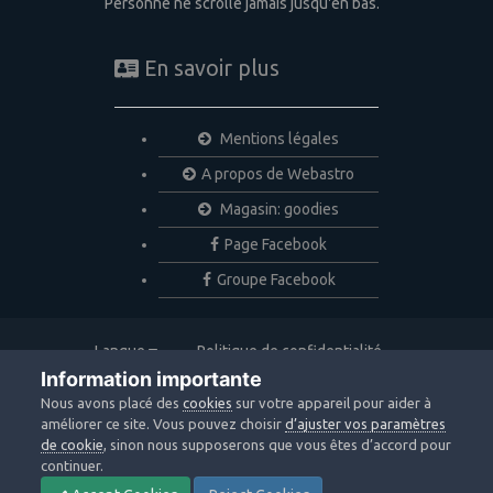
Personne ne scrolle jamais jusqu'en bas.
En savoir plus
Mentions légales
A propos de Webastro
Magasin: goodies
Page Facebook
Groupe Facebook
Langue
Politique de confidentialité
Nous contacter
Cookies
Information importante
Copyright © 2020 Webastro
Nous avons placé des
cookies
sur votre appareil pour aider à
Powered by Invision Community
améliorer ce site. Vous pouvez choisir
d’ajuster vos paramètres
de cookie
, sinon nous supposerons que vous êtes d’accord pour
continuer.