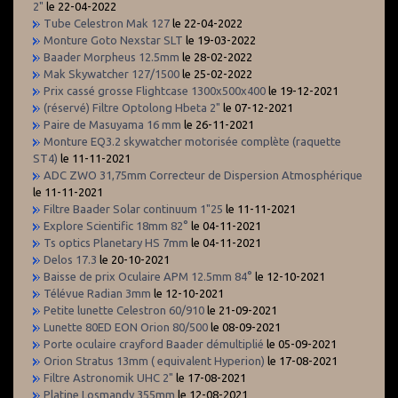
2"
le 22-04-2022
Tube Celestron Mak 127
le 22-04-2022
Monture Goto Nexstar SLT
le 19-03-2022
Baader Morpheus 12.5mm
le 28-02-2022
Mak Skywatcher 127/1500
le 25-02-2022
Prix cassé grosse Flightcase 1300x500x400
le 19-12-2021
(réservé) Filtre Optolong Hbeta 2"
le 07-12-2021
Paire de Masuyama 16 mm
le 26-11-2021
Monture EQ3.2 skywatcher motorisée complète (raquette
ST4)
le 11-11-2021
ADC ZWO 31,75mm Correcteur de Dispersion Atmosphérique
le 11-11-2021
Filtre Baader Solar continuum 1"25
le 11-11-2021
Explore Scientific 18mm 82°
le 04-11-2021
Ts optics Planetary HS 7mm
le 04-11-2021
Delos 17.3
le 20-10-2021
Baisse de prix Oculaire APM 12.5mm 84°
le 12-10-2021
Télévue Radian 3mm
le 12-10-2021
Petite lunette Celestron 60/910
le 21-09-2021
Lunette 80ED EON Orion 80/500
le 08-09-2021
Porte oculaire crayford Baader démultiplié
le 05-09-2021
Orion Stratus 13mm ( equivalent Hyperion)
le 17-08-2021
Filtre Astronomik UHC 2"
le 17-08-2021
Platine Losmandy 355mm
le 12-08-2021