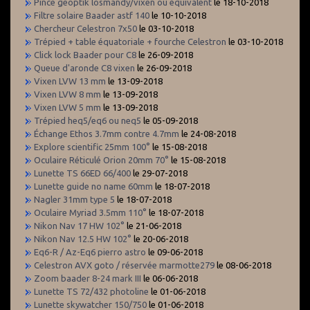
Pince geoptik losmandy/vixen ou équivalent
le 18-10-2018
Filtre solaire Baader astf 140
le 10-10-2018
Chercheur Celestron 7x50
le 03-10-2018
Trépied + table équatoriale + fourche Celestron
le 03-10-2018
Click lock Baader pour C8
le 26-09-2018
Queue d'aronde C8 vixen
le 26-09-2018
Vixen LVW 13 mm
le 13-09-2018
Vixen LVW 8 mm
le 13-09-2018
Vixen LVW 5 mm
le 13-09-2018
Trépied heq5/eq6 ou neq5
le 05-09-2018
Échange Ethos 3.7mm contre 4.7mm
le 24-08-2018
Explore scientific 25mm 100°
le 15-08-2018
Oculaire Réticulé Orion 20mm 70°
le 15-08-2018
Lunette TS 66ED 66/400
le 29-07-2018
Lunette guide no name 60mm
le 18-07-2018
Nagler 31mm type 5
le 18-07-2018
Oculaire Myriad 3.5mm 110°
le 18-07-2018
Nikon Nav 17 HW 102°
le 21-06-2018
Nikon Nav 12.5 HW 102°
le 20-06-2018
Eq6-R / Az-Eq6 pierro astro
le 09-06-2018
Celestron AVX goto / réservée marmotte279
le 08-06-2018
Zoom baader 8-24 mark III
le 06-06-2018
Lunette TS 72/432 photoline
le 01-06-2018
Lunette skywatcher 150/750
le 01-06-2018