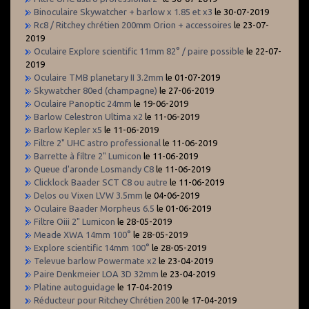
Binoculaire Skywatcher + barlow x 1.85 et x3
le 30-07-2019
Rc8 / Ritchey chrétien 200mm Orion + accessoires
le 23-07-
2019
Oculaire Explore scientific 11mm 82° / paire possible
le 22-07-
2019
Oculaire TMB planetary II 3.2mm
le 01-07-2019
Skywatcher 80ed (champagne)
le 27-06-2019
Oculaire Panoptic 24mm
le 19-06-2019
Barlow Celestron Ultima x2
le 11-06-2019
Barlow Kepler x5
le 11-06-2019
Filtre 2" UHC astro professional
le 11-06-2019
Barrette à filtre 2" Lumicon
le 11-06-2019
Queue d'aronde Losmandy C8
le 11-06-2019
Clicklock Baader SCT C8 ou autre
le 11-06-2019
Delos ou Vixen LVW 3.5mm
le 04-06-2019
Oculaire Baader Morpheus 6.5
le 01-06-2019
Filtre Oiii 2" Lumicon
le 28-05-2019
Meade XWA 14mm 100°
le 28-05-2019
Explore scientific 14mm 100°
le 28-05-2019
Televue barlow Powermate x2
le 23-04-2019
Paire Denkmeier LOA 3D 32mm
le 23-04-2019
Platine autoguidage
le 17-04-2019
Réducteur pour Ritchey Chrétien 200
le 17-04-2019