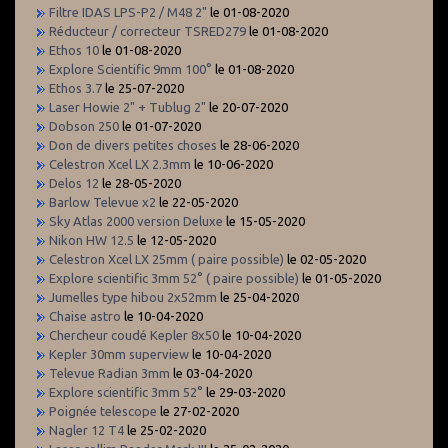
Filtre IDAS LPS-P2 / M48 2"
le 01-08-2020
Réducteur / correcteur TSRED279
le 01-08-2020
Ethos 10
le 01-08-2020
Explore Scientific 9mm 100°
le 01-08-2020
Ethos 3.7
le 25-07-2020
Laser Howie 2" + Tublug 2"
le 20-07-2020
Dobson 250
le 01-07-2020
Don de divers petites choses
le 28-06-2020
Celestron Xcel LX 2.3mm
le 10-06-2020
Delos 12
le 28-05-2020
Barlow Televue x2
le 22-05-2020
Sky Atlas 2000 version Deluxe
le 15-05-2020
Nikon HW 12.5
le 12-05-2020
Celestron Xcel LX 25mm ( paire possible)
le 02-05-2020
Explore scientific 3mm 52° ( paire possible)
le 01-05-2020
Jumelles type hibou 2x52mm
le 25-04-2020
Chaise astro
le 10-04-2020
Chercheur coudé Kepler 8x50
le 10-04-2020
Kepler 30mm superview
le 10-04-2020
Televue Radian 3mm
le 03-04-2020
Explore scientific 3mm 52°
le 29-03-2020
Poignée telescope
le 27-02-2020
Nagler 12 T4
le 25-02-2020