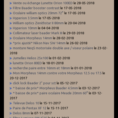
Vente ou échange Lunette Orion 100ED
le 28-05-2018
Filtre Baader booster contrast
le 17-05-2018
Oculaire william optics 20mm 72°
le 17-05-2018
Hyperion 3.5mm
le 17-05-2018
William optics Zenithstar II 80mm
le 20-04-2018
Hyperion 10mm
le 04-04-2018
Collimateur laser baader Mark III
le 29-03-2018
Oculaire Morpheus 14mm
le 28-02-2018
*prix ajusté* Nikon Nav SW 14mm
le 26-02-2018
monture Neq5 motorisée double axe / viseur polaire
le 23-02-
2018
Jumelles Helios 25x100
le 01-02-2018
lunette Orion 80ED
le 18-01-2018
recherche paire entre 16mm et 18mm
le 01-01-2018
Mon Morpheus 14mm contre votre Morpheus 12.5 ou 17.5
le
20-12-2017
click lock Baader 2" pour sct
le 05-12-2017
* baisse de prix* Morpheus Baader 4.5mm
le 03-12-2017
* baisse de prix* paire oculaire Meade 20mm 60°
le 03-12-
2017
Televue Delos 10
le 15-11-2017
Paire de Pentax XF 12
le 15-11-2017
Delos 8mm
le 07-11-2017
filtre Lumicon OIII 1"25
le 04-11-2017