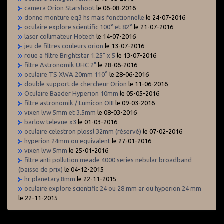
camera Orion Starshoot
le 06-08-2016
donne monture eq3 hs mais fonctionnelle
le 24-07-2016
oculaire explore scientific 100° et 82°
le 21-07-2016
laser collimateur Hotech
le 14-07-2016
jeu de filtres couleurs orion
le 13-07-2016
roue a filtre Brightstar 1.25" x 5
le 13-07-2016
filtre Astronomik UHC 2"
le 28-06-2016
oculaire TS XWA 20mm 110°
le 28-06-2016
double support de chercheur Orion
le 11-06-2016
Oculaire Baader Hyperion 10mm
le 05-05-2016
filtre astronomik / Lumicon OIII
le 09-03-2016
vixen lvw 5mm et 3.5mm
le 08-03-2016
barlow televue x3
le 01-03-2016
oculaire celestron plossl 32mm (réservé)
le 07-02-2016
hyperion 24mm ou equivalent
le 27-01-2016
vixen lvw 5mm
le 25-01-2016
filtre anti pollution meade 4000 series nebular broadband
(baisse de prix)
le 04-12-2015
hr planetary 8mm
le 22-11-2015
oculaire explore scientific 24 ou 28 mm ar ou hyperion 24 mm
le 22-11-2015