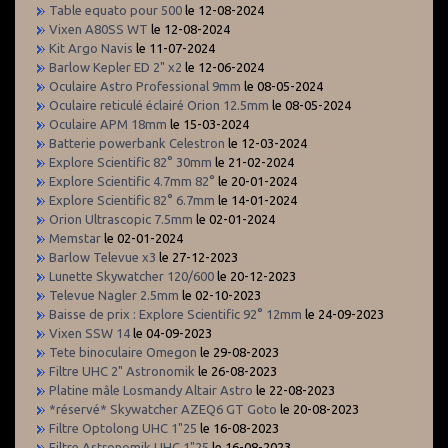
Table equato pour 500
le 12-08-2024
Vixen A80SS WT
le 12-08-2024
Kit Argo Navis
le 11-07-2024
Barlow Kepler ED 2" x2
le 12-06-2024
Oculaire Astro Professional 9mm
le 08-05-2024
Oculaire reticulé éclairé Orion 12.5mm
le 08-05-2024
Oculaire APM 18mm
le 15-03-2024
Batterie powerbank Celestron
le 12-03-2024
Explore Scientific 82° 30mm
le 21-02-2024
Explore Scientific 4.7mm 82°
le 20-01-2024
Explore Scientific 82° 6.7mm
le 14-01-2024
Orion Ultrascopic 7.5mm
le 02-01-2024
Memstar
le 02-01-2024
Barlow Televue x3
le 27-12-2023
Lunette Skywatcher 120/600
le 20-12-2023
Televue Nagler 2.5mm
le 02-10-2023
Baisse de prix : Explore Scientific 92° 12mm
le 24-09-2023
Vixen SSW 14
le 04-09-2023
Tete binoculaire Omegon
le 29-08-2023
Filtre UHC 2" Astronomik
le 26-08-2023
Platine mâle Losmandy Altair Astro
le 22-08-2023
*réservé* Skywatcher AZEQ6 GT Goto
le 20-08-2023
Filtre Optolong UHC 1"25
le 16-08-2023
Filtre Astronomik UHC 1"25
le 16-08-2023