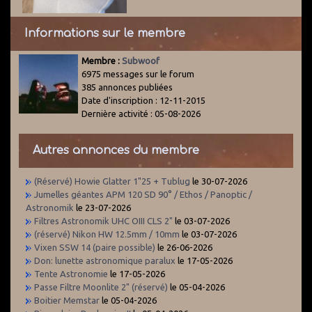
Informations sur le membre
Membre :
Subwoof
6975 messages sur le forum
385 annonces publiées
Date d'inscription : 12-11-2015
Dernière activité : 05-08-2026
Autres annonces du membre
(Réservé) Howie Glatter 1"25 + Tublug
le 30-07-2026
Jumelles géantes APM 120 SD 90° / Ethos / Panoptic /
Astronomik
le 23-07-2026
Filtres Astronomik UHC OIII CLS 2"
le 03-07-2026
(réservé) Nikon HW 12.5mm / 10mm
le 03-07-2026
Vixen SSW 14 (paire possible)
le 26-06-2026
Don: lunette astronomique paralux
le 17-05-2026
Tente Astronomie
le 17-05-2026
Passe Filtre Moonlite 2" (réservé)
le 05-04-2026
Boitier Memstar
le 05-04-2026