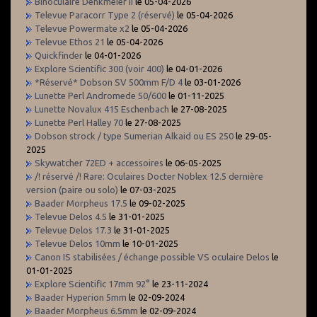
Binoculaire Denkmeier II
le 05-04-2026
Televue Paracorr Type 2 (réservé)
le 05-04-2026
Televue Powermate x2
le 05-04-2026
Televue Ethos 21
le 05-04-2026
Quickfinder
le 04-01-2026
Explore Scientific 300 (voir 400)
le 04-01-2026
*Réservé* Dobson SV 500mm F/D 4
le 03-01-2026
Lunette Perl Andromede 50/600
le 01-11-2025
Lunette Novalux 415 Eschenbach
le 27-08-2025
Lunette Perl Halley 70
le 27-08-2025
Dobson strock / type Sumerian Alkaid ou ES 250
le 29-05-
2025
Skywatcher 72ED + accessoires
le 06-05-2025
/! réservé /! Rare: Oculaires Docter Noblex 12.5 dernière
version (paire ou solo)
le 07-03-2025
Baader Morpheus 17.5
le 09-02-2025
Televue Delos 4.5
le 31-01-2025
Televue Delos 17.3
le 31-01-2025
Televue Delos 10mm
le 10-01-2025
Canon IS stabilisées / échange possible VS oculaire Delos
le
01-01-2025
Explore Scientific 17mm 92°
le 23-11-2024
Baader Hyperion 5mm
le 02-09-2024
Baader Morpheus 6.5mm
le 02-09-2024