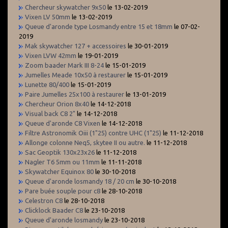
Chercheur skywatcher 9x50
le 13-02-2019
Vixen LV 50mm
le 13-02-2019
Queue d'aronde type Losmandy entre 15 et 18mm
le 07-02-
2019
Mak skywatcher 127 + accessoires
le 30-01-2019
Vixen LVW 42mm
le 19-01-2019
Zoom baader Mark III 8-24
le 15-01-2019
Jumelles Meade 10x50 à restaurer
le 15-01-2019
Lunette 80/400
le 15-01-2019
Paire Jumelles 25x100 à restaurer
le 13-01-2019
Chercheur Orion 8x40
le 14-12-2018
Visual back C8 2"
le 14-12-2018
Queue d'aronde C8 Vixen
le 14-12-2018
Filtre Astronomik Oiii (1"25) contre UHC (1"25)
le 11-12-2018
Allonge colonne Neq5, skytee II ou autre.
le 11-12-2018
Sac Geoptik 130x23x26
le 11-12-2018
Nagler T6 5mm ou 11mm
le 11-11-2018
Skywatcher Equinox 80
le 30-10-2018
Queue d'aronde losmandy 18 / 20 cm
le 30-10-2018
Pare buée souple pour c8
le 28-10-2018
Celestron C8
le 28-10-2018
Clicklock Baader C8
le 23-10-2018
Queue d'aronde losmandy
le 23-10-2018