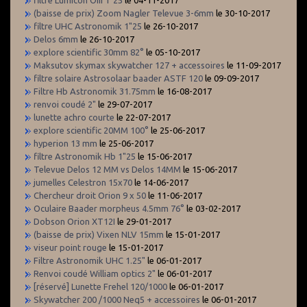
(baisse de prix) Zoom Nagler Televue 3-6mm
le 30-10-2017
filtre UHC Astronomik 1"25
le 26-10-2017
Delos 6mm
le 26-10-2017
explore scientific 30mm 82°
le 05-10-2017
Maksutov skymax skywatcher 127 + accessoires
le 11-09-2017
filtre solaire Astrosolaar baader ASTF 120
le 09-09-2017
Filtre Hb Astronomik 31.75mm
le 16-08-2017
renvoi coudé 2"
le 29-07-2017
lunette achro courte
le 22-07-2017
explore scientific 20MM 100°
le 25-06-2017
hyperion 13 mm
le 25-06-2017
filtre Astronomik Hb 1"25
le 15-06-2017
Televue Delos 12 MM vs Delos 14MM
le 15-06-2017
jumelles Celestron 15x70
le 14-06-2017
Chercheur droit Orion 9 x 50
le 11-06-2017
Oculaire Baader morpheus 4.5mm 76°
le 03-02-2017
Dobson Orion XT12I
le 29-01-2017
(baisse de prix) Vixen NLV 15mm
le 15-01-2017
viseur point rouge
le 15-01-2017
Filtre Astronomik UHC 1.25"
le 06-01-2017
Renvoi coudé William optics 2"
le 06-01-2017
[réservé] Lunette Frehel 120/1000
le 06-01-2017
Skywatcher 200 /1000 Neq5 + accessoires
le 06-01-2017