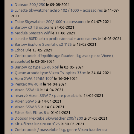
Dobson 200 / 250
le 09-08-2021
Lunette Skywatcher achro 102 / 1000 + accessoires
le 11-07-
2021
Tube Skywatcher 200/1000 + accessoires
le 04-07-2021
Barlow x3 TS optics
le 24-06-2021
Module Synscan Wifi
le 11-06-2021
Lunette 80ED astro professionnal + accessoires
le 16-05-2021
Barlow Explore Scientific x2 1"25
le 15-05-2021
Ethos 8
le 15-05-2021
Contrepoids d'équilibrage Baader 1kg avec pince Vixen (
masselote)
le 03-05-2021
Barlow x2 type ES ou xcel
le 02-05-2021
Queue aronde type Vixen Ts-optics 33cm
le 24-04-2021
Apm XWA 13MM 100°
le 16-04-2021
Pentax Xw 40-R
le 14-04-2021
Vixen SSW 10
le 14-04-2021
réservé Vixen SSW 7 / paire possible
le 14-04-2021
Vixen SSW 5
le 14-04-2021
Vixen SSW 3.5
le 14-04-2021
Ethos 6 et Ethos 8
le 01-04-2021
Dobson Flextube Skywatcher 200/1200
le 31-03-2021
Kit 4 filtres lunaire en 1"25
le 30-03-2021
Contrepoids / masselote 1kg, genre Vixen baader ou