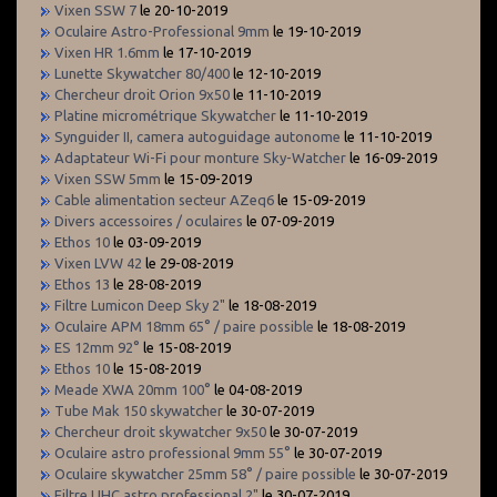
Vixen SSW 7
le 20-10-2019
Oculaire Astro-Professional 9mm
le 19-10-2019
Vixen HR 1.6mm
le 17-10-2019
Lunette Skywatcher 80/400
le 12-10-2019
Chercheur droit Orion 9x50
le 11-10-2019
Platine micrométrique Skywatcher
le 11-10-2019
Synguider II, camera autoguidage autonome
le 11-10-2019
Adaptateur Wi-Fi pour monture Sky-Watcher
le 16-09-2019
Vixen SSW 5mm
le 15-09-2019
Cable alimentation secteur AZeq6
le 15-09-2019
Divers accessoires / oculaires
le 07-09-2019
Ethos 10
le 03-09-2019
Vixen LVW 42
le 29-08-2019
Ethos 13
le 28-08-2019
Filtre Lumicon Deep Sky 2"
le 18-08-2019
Oculaire APM 18mm 65° / paire possible
le 18-08-2019
ES 12mm 92°
le 15-08-2019
Ethos 10
le 15-08-2019
Meade XWA 20mm 100°
le 04-08-2019
Tube Mak 150 skywatcher
le 30-07-2019
Chercheur droit skywatcher 9x50
le 30-07-2019
Oculaire astro professional 9mm 55°
le 30-07-2019
Oculaire skywatcher 25mm 58° / paire possible
le 30-07-2019
Filtre UHC astro professional 2"
le 30-07-2019