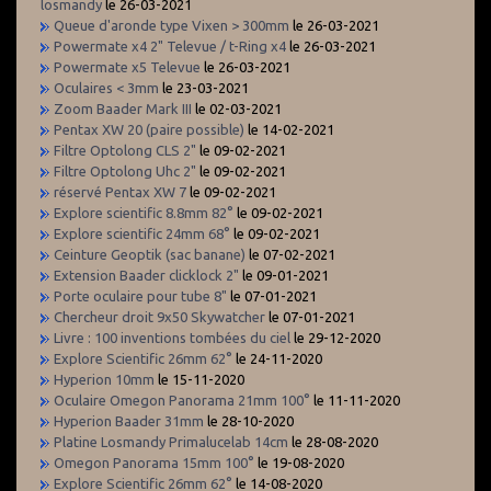
losmandy
le 26-03-2021
Queue d'aronde type Vixen > 300mm
le 26-03-2021
Powermate x4 2" Televue / t-Ring x4
le 26-03-2021
Powermate x5 Televue
le 26-03-2021
Oculaires < 3mm
le 23-03-2021
Zoom Baader Mark III
le 02-03-2021
Pentax XW 20 (paire possible)
le 14-02-2021
Filtre Optolong CLS 2"
le 09-02-2021
Filtre Optolong Uhc 2"
le 09-02-2021
réservé Pentax XW 7
le 09-02-2021
Explore scientific 8.8mm 82°
le 09-02-2021
Explore scientific 24mm 68°
le 09-02-2021
Ceinture Geoptik (sac banane)
le 07-02-2021
Extension Baader clicklock 2"
le 09-01-2021
Porte oculaire pour tube 8"
le 07-01-2021
Chercheur droit 9x50 Skywatcher
le 07-01-2021
Livre : 100 inventions tombées du ciel
le 29-12-2020
Explore Scientific 26mm 62°
le 24-11-2020
Hyperion 10mm
le 15-11-2020
Oculaire Omegon Panorama 21mm 100°
le 11-11-2020
Hyperion Baader 31mm
le 28-10-2020
Platine Losmandy Primalucelab 14cm
le 28-08-2020
Omegon Panorama 15mm 100°
le 19-08-2020
Explore Scientific 26mm 62°
le 14-08-2020