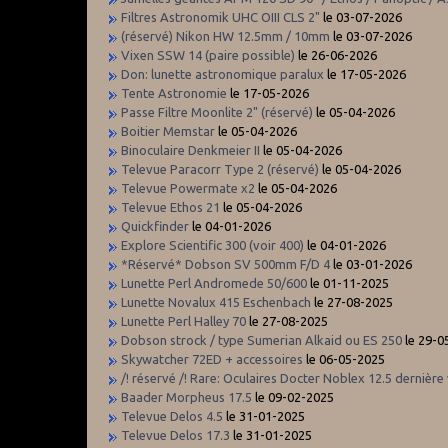
Filtres Astronomik UHC OIII CLS 2"
le 03-07-2026
(réservé) Nikon HW 12.5mm / 10mm
le 03-07-2026
Vixen SSW 14 (paire possible)
le 26-06-2026
Don: lunette astronomique paralux
le 17-05-2026
Tente Astronomie
le 17-05-2026
Passe Filtre Moonlite 2" (réservé)
le 05-04-2026
Boitier Memstar
le 05-04-2026
Binoculaire Denkmeier II
le 05-04-2026
Televue Paracorr Type 2 (réservé)
le 05-04-2026
Televue Powermate x2
le 05-04-2026
Televue Ethos 21
le 05-04-2026
Quickfinder
le 04-01-2026
Explore Scientific 300 (voir 400)
le 04-01-2026
*Réservé* Dobson SV 500mm F/D 4
le 03-01-2026
Lunette Perl Andromede 50/600
le 01-11-2025
Lunette Novalux 415 Eschenbach
le 27-08-2025
Lunette Perl Halley 70
le 27-08-2025
Dobson strock / type Sumerian Alkaid ou ES 250
le 29-0
Skywatcher 72ED + accessoires
le 06-05-2025
/! réservé /! Rare: Oculaires Docter Noblex 12.5 dernière 
Baader Morpheus 17.5
le 09-02-2025
Televue Delos 4.5
le 31-01-2025
Televue Delos 17.3
le 31-01-2025