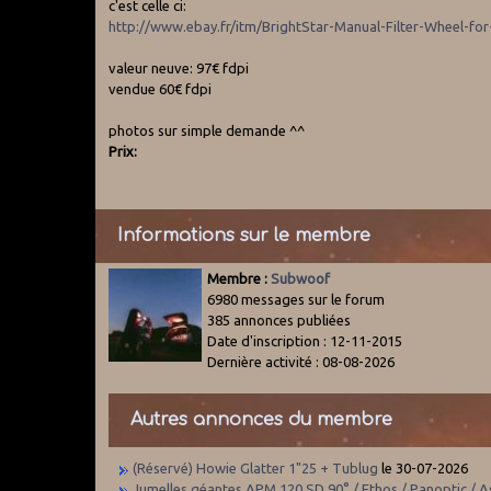
c'est celle ci:
http://www.ebay.fr/itm/BrightStar-Manual-Filter-Wheel-for
valeur neuve: 97€ fdpi
vendue 60€ fdpi
photos sur simple demande ^^
Prix:
Informations sur le membre
Membre :
Subwoof
6980 messages sur le forum
385 annonces publiées
Date d'inscription : 12-11-2015
Dernière activité : 08-08-2026
Autres annonces du membre
(Réservé) Howie Glatter 1"25 + Tublug
le 30-07-2026
Jumelles géantes APM 120 SD 90° / Ethos / Panoptic / 