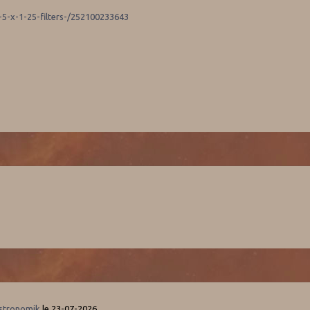
-5-x-1-25-filters-/252100233643
Astronomik
le 23-07-2026