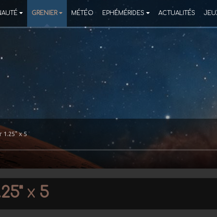
AUTÉ
GRENIER
MÉTÉO
EPHÉMÉRIDES
ACTUALITÉS
JEU
r 1.25" x 5
.25" x 5