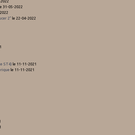
-2022
e 31-05-2022
-2022
ucer 2"
le 22-04-2022
1
te ST4)
le 11-11-2021
rique
le 11-11-2021
1
1