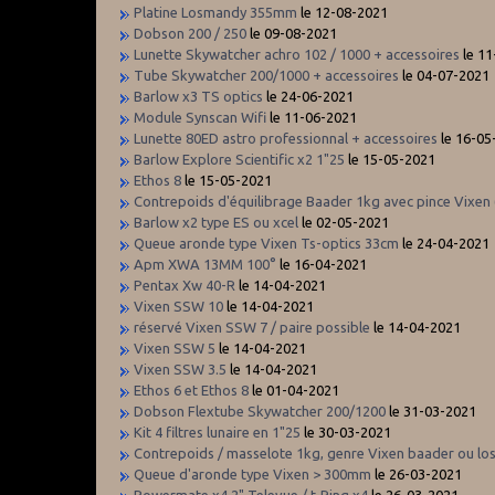
Platine Losmandy 355mm
le 12-08-2021
Dobson 200 / 250
le 09-08-2021
Lunette Skywatcher achro 102 / 1000 + accessoires
le 1
Tube Skywatcher 200/1000 + accessoires
le 04-07-2021
Barlow x3 TS optics
le 24-06-2021
Module Synscan Wifi
le 11-06-2021
Lunette 80ED astro professionnal + accessoires
le 16-05
Barlow Explore Scientific x2 1"25
le 15-05-2021
Ethos 8
le 15-05-2021
Contrepoids d'équilibrage Baader 1kg avec pince Vixen
Barlow x2 type ES ou xcel
le 02-05-2021
Queue aronde type Vixen Ts-optics 33cm
le 24-04-2021
Apm XWA 13MM 100°
le 16-04-2021
Pentax Xw 40-R
le 14-04-2021
Vixen SSW 10
le 14-04-2021
réservé Vixen SSW 7 / paire possible
le 14-04-2021
Vixen SSW 5
le 14-04-2021
Vixen SSW 3.5
le 14-04-2021
Ethos 6 et Ethos 8
le 01-04-2021
Dobson Flextube Skywatcher 200/1200
le 31-03-2021
Kit 4 filtres lunaire en 1"25
le 30-03-2021
Contrepoids / masselote 1kg, genre Vixen baader ou l
Queue d'aronde type Vixen > 300mm
le 26-03-2021