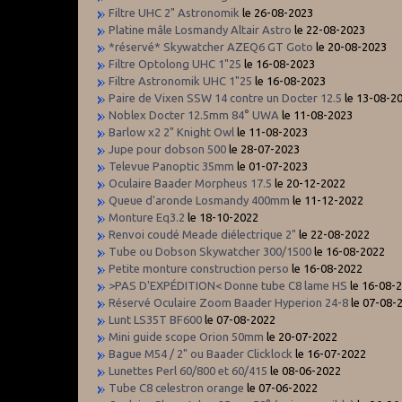
Filtre UHC 2" Astronomik
le 26-08-2023
Platine mâle Losmandy Altair Astro
le 22-08-2023
*réservé* Skywatcher AZEQ6 GT Goto
le 20-08-2023
Filtre Optolong UHC 1"25
le 16-08-2023
Filtre Astronomik UHC 1"25
le 16-08-2023
Paire de Vixen SSW 14 contre un Docter 12.5
le 13-08-2
Noblex Docter 12.5mm 84° UWA
le 11-08-2023
Barlow x2 2" Knight Owl
le 11-08-2023
Jupe pour dobson 500
le 28-07-2023
Televue Panoptic 35mm
le 01-07-2023
Oculaire Baader Morpheus 17.5
le 20-12-2022
Queue d'aronde Losmandy 400mm
le 11-12-2022
Monture Eq3.2
le 18-10-2022
Renvoi coudé Meade diélectrique 2"
le 22-08-2022
Tube ou Dobson Skywatcher 300/1500
le 16-08-2022
Petite monture construction perso
le 16-08-2022
>PAS D'EXPÉDITION< Donne tube C8 lame HS
le 16-08-
Réservé Oculaire Zoom Baader Hyperion 24-8
le 07-08-
Lunt LS35T BF600
le 07-08-2022
Mini guide scope Orion 50mm
le 20-07-2022
Bague M54 / 2" ou Baader Clicklock
le 16-07-2022
Lunettes Perl 60/800 et 60/415
le 08-06-2022
Tube C8 celestron orange
le 07-06-2022