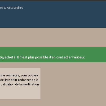
tres & Accessoires
u/acheté. Il n'est plus possible d'en contacter l'auteur.
ous le souhaitez, vous pouvez
de liste et lui redonner de la
e validation de la modération.