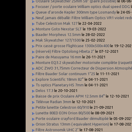
Oculaire Skywatcher 25mm 58° (paire possible)
le 06-06
Focuser / porte oculaire William optics dual speed DDG
l
Queue d'aronde Kepler 300mm type Losmandy
le 24-05
Neuf, jamais déballé: Filtre William Optics VR1 violet red
Tube Celestron Mak 127
le 22-04-2022
Monture Goto Nexstar SLT
le 19-03-2022
Baader Morpheus 12.5mm
le 28-02-2022
Mak Skywatcher 127/1500
le 25-02-2022
Prix cassé grosse Flightcase 1300x500x400
le 19-12-202
(réservé) Filtre Optolong Hbeta 2"
le 07-12-2021
Paire de Masuyama 16 mm
le 26-11-2021
Monture EQ3.2 skywatcher motorisée complète (raquet
ADC ZWO 31,75mm Correcteur de Dispersion Atmosphé
Filtre Baader Solar continuum 1"25
le 11-11-2021
Explore Scientific 18mm 82°
le 04-11-2021
Ts optics Planetary HS 7mm
le 04-11-2021
Delos 17.3
le 20-10-2021
Baisse de prix Oculaire APM 12.5mm 84°
le 12-10-2021
Télévue Radian 3mm
le 12-10-2021
Petite lunette Celestron 60/910
le 21-09-2021
Lunette 80ED EON Orion 80/500
le 08-09-2021
Porte oculaire crayford Baader démultiplié
le 05-09-202
Orion Stratus 13mm ( equivalent Hyperion)
le 17-08-202
Filtre Astronomik UHC 2"
le 17-08-2021