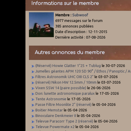
Informations sur le membre
Membre :
Subwoof
6977 messages sur le forum
385 annonces publiées
Date d'inscription : 12-11-2015
Dernière activité : 07-08-2026
Autres annonces du membre
(Réservé) Howie Glatter 1"25 + Tublug
le 30-07-2026
Jumelles géantes APM 120 SD 90° / Ethos / Panoptic / 
Filtres Astronomik UHC OIII CLS 2"
le 03-07-2026
(réservé) Nikon HW 12.5mm / 10mm
le 03-07-2026
Vixen SSW 14 (paire possible)
le 26-06-2026
Don: lunette astronomique paralux
le 17-05-2026
Tente Astronomie
le 17-05-2026
Passe Filtre Moonlite 2" (réservé)
le 05-04-2026
Boitier Memstar
le 05-04-2026
Binoculaire Denkmeier II
le 05-04-2026
Televue Paracorr Type 2 (réservé)
le 05-04-2026
Televue Powermate x2
le 05-04-2026