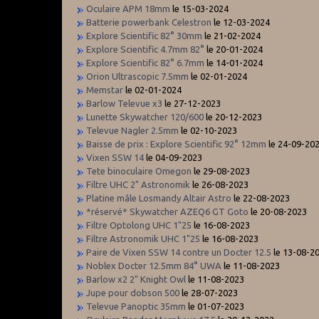
Oculaire APM 18mm
le 15-03-2024
Batterie powerbank Celestron
le 12-03-2024
Explore Scientific 82° 30mm
le 21-02-2024
Explore Scientific 4.7mm 82°
le 20-01-2024
Explore Scientific 82° 6.7mm
le 14-01-2024
Orion Ultrascopic 7.5mm
le 02-01-2024
Memstar
le 02-01-2024
Barlow Televue x3
le 27-12-2023
Lunette Skywatcher 120/600
le 20-12-2023
Televue Nagler 2.5mm
le 02-10-2023
Baisse de prix : Explore Scientific 92° 12mm
le 24-09-20
Vixen SSW 14
le 04-09-2023
Tete binoculaire Omegon
le 29-08-2023
Filtre UHC 2" Astronomik
le 26-08-2023
Platine mâle Losmandy Altair Astro
le 22-08-2023
*réservé* Skywatcher AZEQ6 GT Goto
le 20-08-2023
Filtre Optolong UHC 1"25
le 16-08-2023
Filtre Astronomik UHC 1"25
le 16-08-2023
Paire de Vixen SSW 14 contre un Docter 12.5
le 13-08-2
Noblex Docter 12.5mm 84° UWA
le 11-08-2023
Barlow x2 2" Knight Owl
le 11-08-2023
Jupe pour dobson 500
le 28-07-2023
Televue Panoptic 35mm
le 01-07-2023