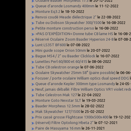
Oculaire Baader Morpheus 17.5
le 20-12-2022
Queue d'aronde Losmandy 400mm
le 11-12-2022
Monture Eq3.2
le 18-10-2022
Renvoi coudé Meade diélectrique 2"
le 22-08-2022
Tube ou Dobson Skywatcher 300/1500
le 16-08-2022
Petite monture construction perso
le 16-08-2022
>PAS D'EXPÉDITION< Donne tube C8 lame HS
le 16-08-
Réservé Oculaire Zoom Baader Hyperion 24-8
le 07-08-
Lunt LS35T BF600
le 07-08-2022
Mini guide scope Orion 50mm
le 20-07-2022
Bague M54 / 2" ou Baader Clicklock
le 16-07-2022
Lunettes Perl 60/800 et 60/415
le 08-06-2022
Tube C8 celestron orange
le 07-06-2022
Oculaire Skywatcher 25mm 58° (paire possible)
le 06-06
Focuser / porte oculaire William optics dual speed DDG
l
Queue d'aronde Kepler 300mm type Losmandy
le 24-05
Neuf, jamais déballé: Filtre William Optics VR1 violet red
Tube Celestron Mak 127
le 22-04-2022
Monture Goto Nexstar SLT
le 19-03-2022
Baader Morpheus 12.5mm
le 28-02-2022
Mak Skywatcher 127/1500
le 25-02-2022
Prix cassé grosse Flightcase 1300x500x400
le 19-12-202
(réservé) Filtre Optolong Hbeta 2"
le 07-12-2021
Paire de Masuyama 16 mm
le 26-11-2021