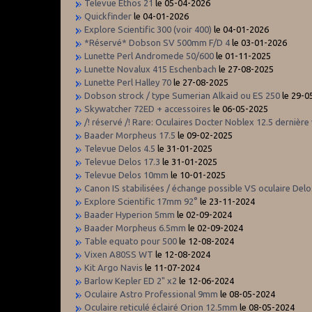
Televue Ethos 21
le 05-04-2026
Quickfinder
le 04-01-2026
Explore Scientific 300 (voir 400)
le 04-01-2026
*Réservé* Dobson SV 500mm F/D 4
le 03-01-2026
Lunette Perl Andromede 50/600
le 01-11-2025
Lunette Novalux 415 Eschenbach
le 27-08-2025
Lunette Perl Halley 70
le 27-08-2025
Dobson strock / type Sumerian Alkaid ou ES 250
le 29-0
Skywatcher 72ED + accessoires
le 06-05-2025
/! réservé /! Rare: Oculaires Docter Noblex 12.5 dernière 
Baader Morpheus 17.5
le 09-02-2025
Televue Delos 4.5
le 31-01-2025
Televue Delos 17.3
le 31-01-2025
Televue Delos 10mm
le 10-01-2025
Canon IS stabilisées / échange possible VS oculaire Del
Explore Scientific 17mm 92°
le 23-11-2024
Baader Hyperion 5mm
le 02-09-2024
Baader Morpheus 6.5mm
le 02-09-2024
Table equato pour 500
le 12-08-2024
Vixen A80SS WT
le 12-08-2024
Kit Argo Navis
le 11-07-2024
Barlow Kepler ED 2" x2
le 12-06-2024
Oculaire Astro Professional 9mm
le 08-05-2024
Oculaire reticulé éclairé Orion 12.5mm
le 08-05-2024