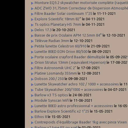
Monture EQ3.2 skywatcher motorisée complète (raquet
ADC ZWO 31,75mm Correcteur de Dispersion Atmosphé
Filtre Baader Solar continuum 1"25
le 11-11-2021
Explore Scientific 18mm 82°
le 04-11-2021
Ts optics Planetary HS 7mm
le 04-11-2021
Delos 17.3
le 20-10-2021
Baisse de prix Oculaire APM 12.5mm 84°
le 12-10-2021
Télévue Radian 3mm
le 12-10-2021
Petite lunette Celestron 60/910
le 21-09-2021
Lunette 80ED EON Orion 80/500
le 08-09-2021
Porte oculaire crayford Baader démultiplié
le 05-09-202
Orion Stratus 13mm ( equivalent Hyperion)
le 17-08-202
Filtre Astronomik UHC 2"
le 17-08-2021
Platine Losmandy 355mm
le 12-08-2021
Dobson 200 / 250
le 09-08-2021
Lunette Skywatcher achro 102 / 1000 + accessoires
le 1
Tube Skywatcher 200/1000 + accessoires
le 04-07-2021
Barlow x3 TS optics
le 24-06-2021
Module Synscan Wifi
le 11-06-2021
Lunette 80ED astro professionnal + accessoires
le 16-05
Barlow Explore Scientific x2 1"25
le 15-05-2021
Ethos 8
le 15-05-2021
Contrepoids d'équilibrage Baader 1kg avec pince Vixen
Barlow x2 type ES ou xcel
le 02-05-2021