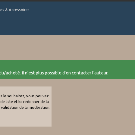
tres & Accessoires
u/acheté. Il n'est plus possible d'en contacter l'auteur.
ous le souhaitez, vous pouvez
de liste et lui redonner de la
e validation de la modération.