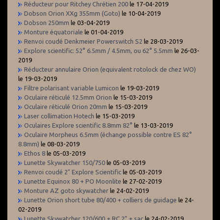
Réducteur pour Ritchey Chrétien 200
le 17-04-2019
Dobson Orion XXg 355mm (Goto)
le 10-04-2019
Dobson 250mm
le 03-04-2019
Monture équatoriale
le 01-04-2019
Renvoi coudé Denkmeier Powerswitch S2
le 28-03-2019
Explore scientific: 52° 6.5mm / 4.5mm, ou 62° 5.5mm
le 26-03-
2019
Réducteur annulaire Orion (equivalent rotolock de chez WO)
le 19-03-2019
Filtre polarisant variable Lumicon
le 19-03-2019
Oculaire réticulé 12.5mm Orion
le 15-03-2019
Oculaire réticulé Orion 20mm
le 15-03-2019
Laser collimation Hotech
le 15-03-2019
Oculaires Explore scientific 8.8mm 82°
le 13-03-2019
Oculaire Morpheus 6.5mm (échange possible contre ES 82°
8.8mm)
le 08-03-2019
Ethos 8
le 05-03-2019
Lunette Skywatcher 150/750
le 05-03-2019
Renvoi coudé 2" Explore Scientific
le 05-03-2019
Lunette Equinox 80 + PO Moonlite
le 27-02-2019
Monture AZ goto skywatcher
le 24-02-2019
Lunette Orion short tube 80/400 + colliers de guidage
le 24-
02-2019
Lunette Skywatcher 120/600 + RC 2" + sac
le 24-02-2019