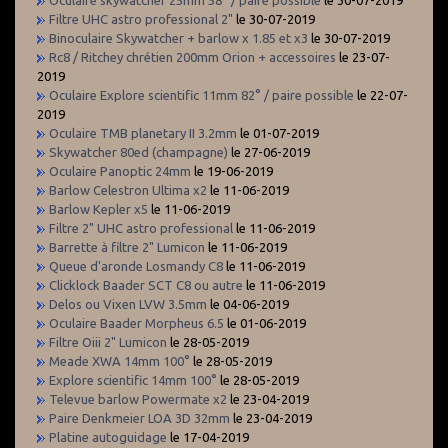
Filtre UHC astro professional 2"
le 30-07-2019
Binoculaire Skywatcher + barlow x 1.85 et x3
le 30-07-2019
Rc8 / Ritchey chrétien 200mm Orion + accessoires
le 23-07-
2019
Oculaire Explore scientific 11mm 82° / paire possible
le 22-07-
2019
Oculaire TMB planetary II 3.2mm
le 01-07-2019
Skywatcher 80ed (champagne)
le 27-06-2019
Oculaire Panoptic 24mm
le 19-06-2019
Barlow Celestron Ultima x2
le 11-06-2019
Barlow Kepler x5
le 11-06-2019
Filtre 2" UHC astro professional
le 11-06-2019
Barrette à filtre 2" Lumicon
le 11-06-2019
Queue d'aronde Losmandy C8
le 11-06-2019
Clicklock Baader SCT C8 ou autre
le 11-06-2019
Delos ou Vixen LVW 3.5mm
le 04-06-2019
Oculaire Baader Morpheus 6.5
le 01-06-2019
Filtre Oiii 2" Lumicon
le 28-05-2019
Meade XWA 14mm 100°
le 28-05-2019
Explore scientific 14mm 100°
le 28-05-2019
Televue barlow Powermate x2
le 23-04-2019
Paire Denkmeier LOA 3D 32mm
le 23-04-2019
Platine autoguidage
le 17-04-2019