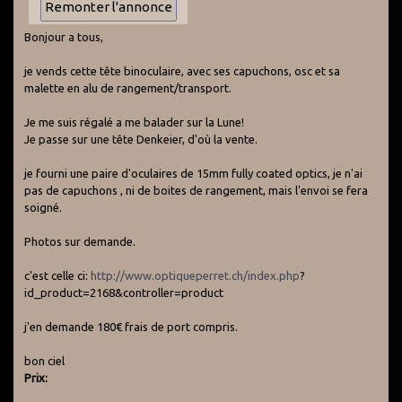
Bonjour a tous,
je vends cette tête binoculaire, avec ses capuchons, osc et sa
malette en alu de rangement/transport.
Je me suis régalé a me balader sur la Lune!
Je passe sur une tête Denkeier, d'où la vente.
je fourni une paire d'oculaires de 15mm fully coated optics, je n'ai
pas de capuchons , ni de boites de rangement, mais l'envoi se fera
soigné.
Photos sur demande.
c'est celle ci:
http://www.optiqueperret.ch/index.php
?
id_product=2168&controller=product
j'en demande 180€ frais de port compris.
bon ciel
Prix: