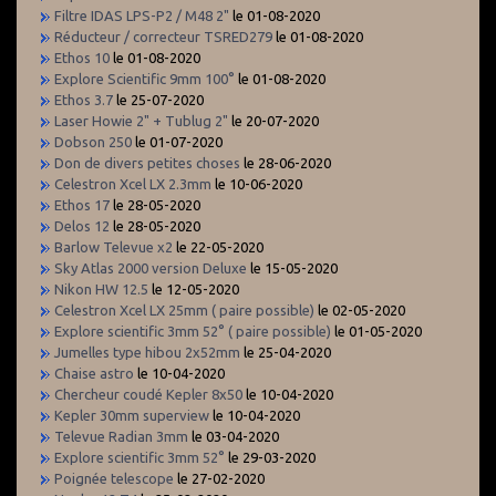
Filtre IDAS LPS-P2 / M48 2"
le 01-08-2020
Réducteur / correcteur TSRED279
le 01-08-2020
Ethos 10
le 01-08-2020
Explore Scientific 9mm 100°
le 01-08-2020
Ethos 3.7
le 25-07-2020
Laser Howie 2" + Tublug 2"
le 20-07-2020
Dobson 250
le 01-07-2020
Don de divers petites choses
le 28-06-2020
Celestron Xcel LX 2.3mm
le 10-06-2020
Ethos 17
le 28-05-2020
Delos 12
le 28-05-2020
Barlow Televue x2
le 22-05-2020
Sky Atlas 2000 version Deluxe
le 15-05-2020
Nikon HW 12.5
le 12-05-2020
Celestron Xcel LX 25mm ( paire possible)
le 02-05-2020
Explore scientific 3mm 52° ( paire possible)
le 01-05-2020
Jumelles type hibou 2x52mm
le 25-04-2020
Chaise astro
le 10-04-2020
Chercheur coudé Kepler 8x50
le 10-04-2020
Kepler 30mm superview
le 10-04-2020
Televue Radian 3mm
le 03-04-2020
Explore scientific 3mm 52°
le 29-03-2020
Poignée telescope
le 27-02-2020