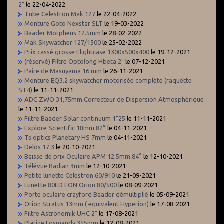
2"
le 22-04-2022
Tube Celestron Mak 127
le 22-04-2022
Monture Goto Nexstar SLT
le 19-03-2022
Baader Morpheus 12.5mm
le 28-02-2022
Mak Skywatcher 127/1500
le 25-02-2022
Prix cassé grosse Flightcase 1300x500x400
le 19-12-2021
(réservé) Filtre Optolong Hbeta 2"
le 07-12-2021
Paire de Masuyama 16 mm
le 26-11-2021
Monture EQ3.2 skywatcher motorisée complète (raquette
ST4)
le 11-11-2021
ADC ZWO 31,75mm Correcteur de Dispersion Atmosphérique
le 11-11-2021
Filtre Baader Solar continuum 1"25
le 11-11-2021
Explore Scientific 18mm 82°
le 04-11-2021
Ts optics Planetary HS 7mm
le 04-11-2021
Delos 17.3
le 20-10-2021
Baisse de prix Oculaire APM 12.5mm 84°
le 12-10-2021
Télévue Radian 3mm
le 12-10-2021
Petite lunette Celestron 60/910
le 21-09-2021
Lunette 80ED EON Orion 80/500
le 08-09-2021
Porte oculaire crayford Baader démultiplié
le 05-09-2021
Orion Stratus 13mm ( equivalent Hyperion)
le 17-08-2021
Filtre Astronomik UHC 2"
le 17-08-2021
Platine Losmandy 355mm
le 12-08-2021