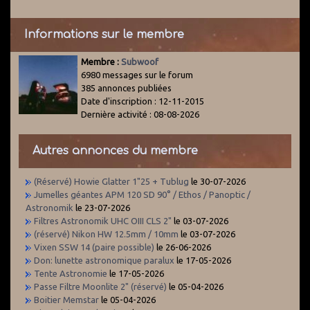
Informations sur le membre
Membre :
Subwoof
6980 messages sur le forum
385 annonces publiées
Date d'inscription : 12-11-2015
Dernière activité : 08-08-2026
Autres annonces du membre
(Réservé) Howie Glatter 1"25 + Tublug
le 30-07-2026
Jumelles géantes APM 120 SD 90° / Ethos / Panoptic /
Astronomik
le 23-07-2026
Filtres Astronomik UHC OIII CLS 2"
le 03-07-2026
(réservé) Nikon HW 12.5mm / 10mm
le 03-07-2026
Vixen SSW 14 (paire possible)
le 26-06-2026
Don: lunette astronomique paralux
le 17-05-2026
Tente Astronomie
le 17-05-2026
Passe Filtre Moonlite 2" (réservé)
le 05-04-2026
Boitier Memstar
le 05-04-2026