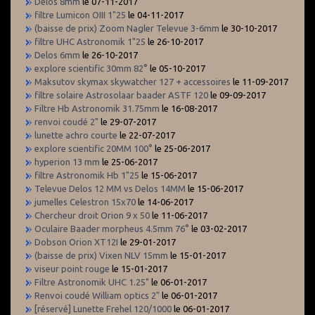
Delos 8mm
le 07-11-2017
filtre Lumicon OIII 1"25
le 04-11-2017
(baisse de prix) Zoom Nagler Televue 3-6mm
le 30-10-2017
filtre UHC Astronomik 1"25
le 26-10-2017
Delos 6mm
le 26-10-2017
explore scientific 30mm 82°
le 05-10-2017
Maksutov skymax skywatcher 127 + accessoires
le 11-09-2017
filtre solaire Astrosolaar baader ASTF 120
le 09-09-2017
Filtre Hb Astronomik 31.75mm
le 16-08-2017
renvoi coudé 2"
le 29-07-2017
lunette achro courte
le 22-07-2017
explore scientific 20MM 100°
le 25-06-2017
hyperion 13 mm
le 25-06-2017
filtre Astronomik Hb 1"25
le 15-06-2017
Televue Delos 12 MM vs Delos 14MM
le 15-06-2017
jumelles Celestron 15x70
le 14-06-2017
Chercheur droit Orion 9 x 50
le 11-06-2017
Oculaire Baader morpheus 4.5mm 76°
le 03-02-2017
Dobson Orion XT12I
le 29-01-2017
(baisse de prix) Vixen NLV 15mm
le 15-01-2017
viseur point rouge
le 15-01-2017
Filtre Astronomik UHC 1.25"
le 06-01-2017
Renvoi coudé William optics 2"
le 06-01-2017
[réservé] Lunette Frehel 120/1000
le 06-01-2017