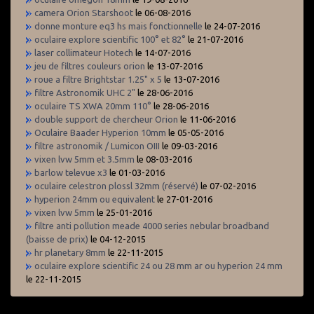
camera Orion Starshoot
le 06-08-2016
donne monture eq3 hs mais fonctionnelle
le 24-07-2016
oculaire explore scientific 100° et 82°
le 21-07-2016
laser collimateur Hotech
le 14-07-2016
jeu de filtres couleurs orion
le 13-07-2016
roue a filtre Brightstar 1.25" x 5
le 13-07-2016
filtre Astronomik UHC 2"
le 28-06-2016
oculaire TS XWA 20mm 110°
le 28-06-2016
double support de chercheur Orion
le 11-06-2016
Oculaire Baader Hyperion 10mm
le 05-05-2016
filtre astronomik / Lumicon OIII
le 09-03-2016
vixen lvw 5mm et 3.5mm
le 08-03-2016
barlow televue x3
le 01-03-2016
oculaire celestron plossl 32mm (réservé)
le 07-02-2016
hyperion 24mm ou equivalent
le 27-01-2016
vixen lvw 5mm
le 25-01-2016
filtre anti pollution meade 4000 series nebular broadband
(baisse de prix)
le 04-12-2015
hr planetary 8mm
le 22-11-2015
oculaire explore scientific 24 ou 28 mm ar ou hyperion 24 mm
le 22-11-2015