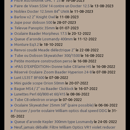
Filtre Astronomik UHC 1"25
le 16-08-2023
Paire de Vixen SSW 14 contre un Docter 12.5
le 13-08-2023
Noblex Docter 12.5mm 84° UWA
le 11-08-2023
Barlow x2 2" Knight Owl
le 11-08-2023
Jupe pour dobson 500
le 28-07-2023
Televue Panoptic 35mm
le 01-07-2023
Oculaire Baader Morpheus 17.5
le 20-12-2022
Queue d'aronde Losmandy 400mm
le 11-12-2022
Monture Eq3.2
le 18-10-2022
Renvoi coudé Meade diélectrique 2"
le 22-08-2022
Tube ou Dobson Skywatcher 300/1500
le 16-08-2022
Petite monture construction perso
le 16-08-2022
>PAS D'EXPÉDITION< Donne tube C8 lame HS
le 16-08-2022
Réservé Oculaire Zoom Baader Hyperion 24-8
le 07-08-2022
Lunt LS35T BF600
le 07-08-2022
Mini guide scope Orion 50mm
le 20-07-2022
Bague M54 / 2" ou Baader Clicklock
le 16-07-2022
Lunettes Perl 60/800 et 60/415
le 08-06-2022
Tube C8 celestron orange
le 07-06-2022
Oculaire Skywatcher 25mm 58° (paire possible)
le 06-06-2022
Focuser / porte oculaire William optics dual speed DDG
le 31-
05-2022
Queue d'aronde Kepler 300mm type Losmandy
le 24-05-2022
Neuf, jamais déballé: Filtre William Optics VR1 violet reducer