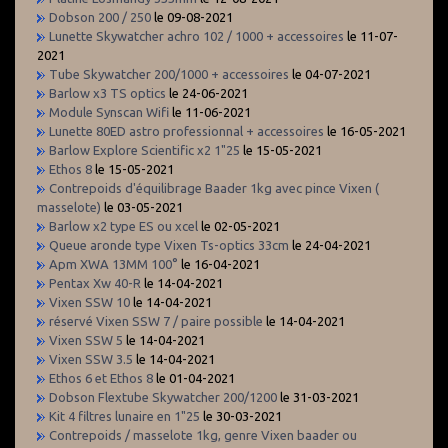
Dobson 200 / 250
le 09-08-2021
Lunette Skywatcher achro 102 / 1000 + accessoires
le 11-07-
2021
Tube Skywatcher 200/1000 + accessoires
le 04-07-2021
Barlow x3 TS optics
le 24-06-2021
Module Synscan Wifi
le 11-06-2021
Lunette 80ED astro professionnal + accessoires
le 16-05-2021
Barlow Explore Scientific x2 1"25
le 15-05-2021
Ethos 8
le 15-05-2021
Contrepoids d'équilibrage Baader 1kg avec pince Vixen (
masselote)
le 03-05-2021
Barlow x2 type ES ou xcel
le 02-05-2021
Queue aronde type Vixen Ts-optics 33cm
le 24-04-2021
Apm XWA 13MM 100°
le 16-04-2021
Pentax Xw 40-R
le 14-04-2021
Vixen SSW 10
le 14-04-2021
réservé Vixen SSW 7 / paire possible
le 14-04-2021
Vixen SSW 5
le 14-04-2021
Vixen SSW 3.5
le 14-04-2021
Ethos 6 et Ethos 8
le 01-04-2021
Dobson Flextube Skywatcher 200/1200
le 31-03-2021
Kit 4 filtres lunaire en 1"25
le 30-03-2021
Contrepoids / masselote 1kg, genre Vixen baader ou