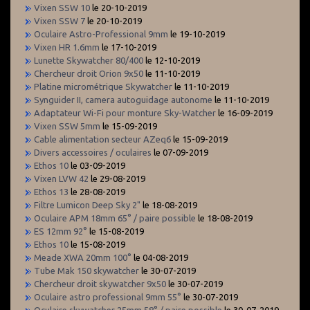
Vixen SSW 10
le 20-10-2019
Vixen SSW 7
le 20-10-2019
Oculaire Astro-Professional 9mm
le 19-10-2019
Vixen HR 1.6mm
le 17-10-2019
Lunette Skywatcher 80/400
le 12-10-2019
Chercheur droit Orion 9x50
le 11-10-2019
Platine micrométrique Skywatcher
le 11-10-2019
Synguider II, camera autoguidage autonome
le 11-10-2019
Adaptateur Wi-Fi pour monture Sky-Watcher
le 16-09-2019
Vixen SSW 5mm
le 15-09-2019
Cable alimentation secteur AZeq6
le 15-09-2019
Divers accessoires / oculaires
le 07-09-2019
Ethos 10
le 03-09-2019
Vixen LVW 42
le 29-08-2019
Ethos 13
le 28-08-2019
Filtre Lumicon Deep Sky 2"
le 18-08-2019
Oculaire APM 18mm 65° / paire possible
le 18-08-2019
ES 12mm 92°
le 15-08-2019
Ethos 10
le 15-08-2019
Meade XWA 20mm 100°
le 04-08-2019
Tube Mak 150 skywatcher
le 30-07-2019
Chercheur droit skywatcher 9x50
le 30-07-2019
Oculaire astro professional 9mm 55°
le 30-07-2019
Oculaire skywatcher 25mm 58° / paire possible
le 30-07-2019