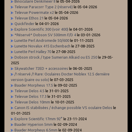
Binoculaire Denkmeier II
le 05-04-2026
Televue Paracorr Type 2 (réservé)
le 05-04-2026
Televue Powermate x2
le 05-04-2026
Televue Ethos 21
le 05-04-2026
Quickfinder
le 04-01-2026
Explore Scientific 300 (voir 400)
le 04-01-2026
*Réservé* Dobson SV 500mm F/D 4
le 03-01-2026
Lunette Perl Andromede 50/600
le 01-11-2025
Lunette Novalux 415 Eschenbach
le 27-08-2025
Lunette Perl Halley 70
le 27-08-2025
Dobson strock / type Sumerian Alkaid ou ES 250
le 29-05-
2025
Skywatcher 72ED + accessoires
le 06-05-2025
/! réservé /! Rare: Oculaires Docter Noblex 12.5 dernière
version (paire ou solo)
le 07-03-2025
Baader Morpheus 17.5
le 09-02-2025
Televue Delos 4.5
le 31-01-2025
Televue Delos 17.3
le 31-01-2025
Televue Delos 10mm
le 10-01-2025
Canon IS stabilisées / échange possible VS oculaire Delos
le
01-01-2025
Explore Scientific 17mm 92°
le 23-11-2024
Baader Hyperion 5mm
le 02-09-2024
Baader Morpheus 6.5mm
le 02-09-2024