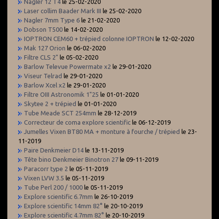
Nagler 12 T4
le 25-02-2020
Laser collim Baader Mark III
le 25-02-2020
Nagler 7mm Type 6
le 21-02-2020
Dobson T500
le 14-02-2020
IOPTRON CEM60 + trépied colonne IOPTRON
le 12-02-2020
Mak 127 Orion
le 06-02-2020
Filtre CLS 2"
le 05-02-2020
Barlow Televue Powermate x2
le 29-01-2020
Viseur Telrad
le 29-01-2020
Barlow Xcel x2
le 29-01-2020
Filtre OIII Astronomik 1"25
le 01-01-2020
Skytee 2 + trépied
le 01-01-2020
Tube Meade SCT 254mm
le 28-12-2019
Correcteur de coma explore scientific
le 06-12-2019
Jumelles Vixen BT80 MA + monture à fourche / trépied
le 23-
11-2019
Paire Denkmeier D14
le 13-11-2019
Tête bino Denkmeier Binotron 27
le 09-11-2019
Paracorr type 2
le 05-11-2019
Vixen LVW 3.5
le 05-11-2019
Tube Perl 200 / 1000
le 05-11-2019
Explore scientific 6.7mm
le 26-10-2019
Explore scientific 14mm 82°
le 20-10-2019
Explore scientific 4.7mm 82°
le 20-10-2019