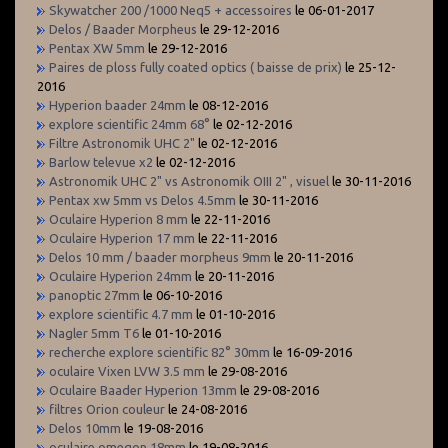
Skywatcher 200 /1000 Neq5 + accessoires
le 06-01-2017
Delos / Baader Morpheus
le 29-12-2016
Pentax XW 5mm
le 29-12-2016
Paires de ploss fully coated optics ( baisse de prix)
le 25-12-
2016
Hyperion baader 24mm
le 08-12-2016
explore scientific 24mm 68°
le 02-12-2016
Filtre Astronomik UHC 2"
le 02-12-2016
Barlow televue x2
le 02-12-2016
Astronomik UHC 2" vs Astronomik OIII 2" , visuel
le 30-11-2016
Pentax xw 5mm vs Delos 4.5mm
le 30-11-2016
Oculaire Hyperion 8 mm
le 22-11-2016
Oculaire Hyperion 17 mm
le 22-11-2016
Delos 10 mm / baader morpheus 9mm
le 20-11-2016
Oculaire Hyperion 24mm
le 20-11-2016
panoptic 27mm
le 06-10-2016
explore scientific 4.7 mm
le 01-10-2016
Nagler 5mm T6
le 01-10-2016
recherche explore scientific 82° 30mm
le 16-09-2016
oculaire Vixen LVW 3.5 mm
le 29-08-2016
Oculaire Baader Hyperion 13mm
le 29-08-2016
filtres Orion couleur
le 24-08-2016
Delos 10mm
le 19-08-2016
oculaire omegon 18mm
le 19-08-2016