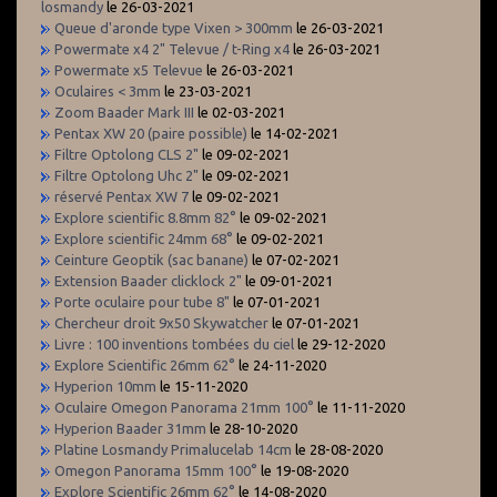
losmandy
le 26-03-2021
Queue d'aronde type Vixen > 300mm
le 26-03-2021
Powermate x4 2" Televue / t-Ring x4
le 26-03-2021
Powermate x5 Televue
le 26-03-2021
Oculaires < 3mm
le 23-03-2021
Zoom Baader Mark III
le 02-03-2021
Pentax XW 20 (paire possible)
le 14-02-2021
Filtre Optolong CLS 2"
le 09-02-2021
Filtre Optolong Uhc 2"
le 09-02-2021
réservé Pentax XW 7
le 09-02-2021
Explore scientific 8.8mm 82°
le 09-02-2021
Explore scientific 24mm 68°
le 09-02-2021
Ceinture Geoptik (sac banane)
le 07-02-2021
Extension Baader clicklock 2"
le 09-01-2021
Porte oculaire pour tube 8"
le 07-01-2021
Chercheur droit 9x50 Skywatcher
le 07-01-2021
Livre : 100 inventions tombées du ciel
le 29-12-2020
Explore Scientific 26mm 62°
le 24-11-2020
Hyperion 10mm
le 15-11-2020
Oculaire Omegon Panorama 21mm 100°
le 11-11-2020
Hyperion Baader 31mm
le 28-10-2020
Platine Losmandy Primalucelab 14cm
le 28-08-2020
Omegon Panorama 15mm 100°
le 19-08-2020
Explore Scientific 26mm 62°
le 14-08-2020