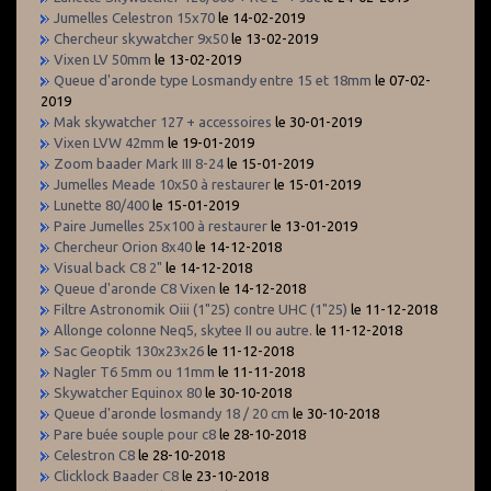
Jumelles Celestron 15x70
le 14-02-2019
Chercheur skywatcher 9x50
le 13-02-2019
Vixen LV 50mm
le 13-02-2019
Queue d'aronde type Losmandy entre 15 et 18mm
le 07-02-
2019
Mak skywatcher 127 + accessoires
le 30-01-2019
Vixen LVW 42mm
le 19-01-2019
Zoom baader Mark III 8-24
le 15-01-2019
Jumelles Meade 10x50 à restaurer
le 15-01-2019
Lunette 80/400
le 15-01-2019
Paire Jumelles 25x100 à restaurer
le 13-01-2019
Chercheur Orion 8x40
le 14-12-2018
Visual back C8 2"
le 14-12-2018
Queue d'aronde C8 Vixen
le 14-12-2018
Filtre Astronomik Oiii (1"25) contre UHC (1"25)
le 11-12-2018
Allonge colonne Neq5, skytee II ou autre.
le 11-12-2018
Sac Geoptik 130x23x26
le 11-12-2018
Nagler T6 5mm ou 11mm
le 11-11-2018
Skywatcher Equinox 80
le 30-10-2018
Queue d'aronde losmandy 18 / 20 cm
le 30-10-2018
Pare buée souple pour c8
le 28-10-2018
Celestron C8
le 28-10-2018
Clicklock Baader C8
le 23-10-2018