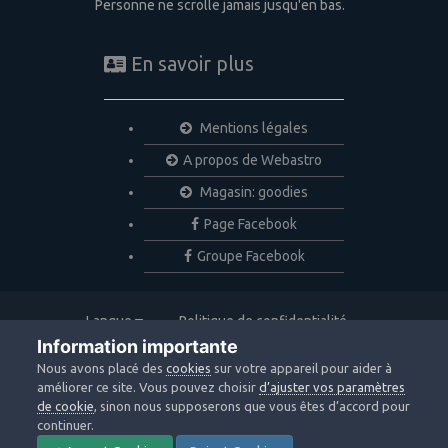
Personne ne scrolle jamais jusqu'en bas.
En savoir plus
Mentions légales
A propos de Webastro
Magasin: goodies
Page Facebook
Groupe Facebook
Langue
Politique de confidentialité
Nous contacter
Cookies
Information importante
Copyright © 2020 Webastro
Nous avons placé des
cookies
sur votre appareil pour aider à
Powered by Invision Community
améliorer ce site. Vous pouvez choisir
d’ajuster vos paramètres
de cookie
, sinon nous supposerons que vous êtes d’accord pour
continuer.