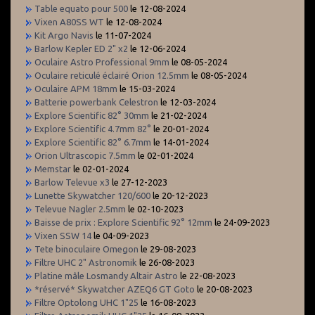
Table equato pour 500
le 12-08-2024
Vixen A80SS WT
le 12-08-2024
Kit Argo Navis
le 11-07-2024
Barlow Kepler ED 2" x2
le 12-06-2024
Oculaire Astro Professional 9mm
le 08-05-2024
Oculaire reticulé éclairé Orion 12.5mm
le 08-05-2024
Oculaire APM 18mm
le 15-03-2024
Batterie powerbank Celestron
le 12-03-2024
Explore Scientific 82° 30mm
le 21-02-2024
Explore Scientific 4.7mm 82°
le 20-01-2024
Explore Scientific 82° 6.7mm
le 14-01-2024
Orion Ultrascopic 7.5mm
le 02-01-2024
Memstar
le 02-01-2024
Barlow Televue x3
le 27-12-2023
Lunette Skywatcher 120/600
le 20-12-2023
Televue Nagler 2.5mm
le 02-10-2023
Baisse de prix : Explore Scientific 92° 12mm
le 24-09-2023
Vixen SSW 14
le 04-09-2023
Tete binoculaire Omegon
le 29-08-2023
Filtre UHC 2" Astronomik
le 26-08-2023
Platine mâle Losmandy Altair Astro
le 22-08-2023
*réservé* Skywatcher AZEQ6 GT Goto
le 20-08-2023
Filtre Optolong UHC 1"25
le 16-08-2023