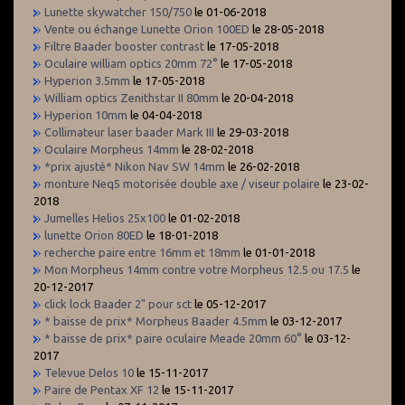
Lunette skywatcher 150/750
le 01-06-2018
Vente ou échange Lunette Orion 100ED
le 28-05-2018
Filtre Baader booster contrast
le 17-05-2018
Oculaire william optics 20mm 72°
le 17-05-2018
Hyperion 3.5mm
le 17-05-2018
William optics Zenithstar II 80mm
le 20-04-2018
Hyperion 10mm
le 04-04-2018
Collimateur laser baader Mark III
le 29-03-2018
Oculaire Morpheus 14mm
le 28-02-2018
*prix ajusté* Nikon Nav SW 14mm
le 26-02-2018
monture Neq5 motorisée double axe / viseur polaire
le 23-02-
2018
Jumelles Helios 25x100
le 01-02-2018
lunette Orion 80ED
le 18-01-2018
recherche paire entre 16mm et 18mm
le 01-01-2018
Mon Morpheus 14mm contre votre Morpheus 12.5 ou 17.5
le
20-12-2017
click lock Baader 2" pour sct
le 05-12-2017
* baisse de prix* Morpheus Baader 4.5mm
le 03-12-2017
* baisse de prix* paire oculaire Meade 20mm 60°
le 03-12-
2017
Televue Delos 10
le 15-11-2017
Paire de Pentax XF 12
le 15-11-2017