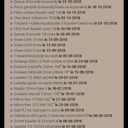
Queue d'aronde losmandy
le 23-10-2018
Pince geoptik losmandy/vixen ou équivalent
le 18-10-2018
Filtre solaire Baader astf 140
le 10-10-2018
Chercheur Celestron 7x50
le 03-10-2018
Trépied + table équatoriale + fourche Celestron
le 03-10-2018
Click lock Baader pour C8
le 26-09-2018
Queue d'aronde C8 vixen
le 26-09-2018
Vixen LVW 13 mm
le 13-09-2018
Vixen LVW 8 mm
le 13-09-2018
Vixen LVW 5 mm
le 13-09-2018
Trépied heq5/eq6 ou neq5
le 05-09-2018
Échange Ethos 3.7mm contre 4.7mm
le 24-08-2018
Explore scientific 25mm 100°
le 15-08-2018
Oculaire Réticulé Orion 20mm 70°
le 15-08-2018
Lunette TS 66ED 66/400
le 29-07-2018
Lunette guide no name 60mm
le 18-07-2018
Nagler 31mm type 5
le 18-07-2018
Oculaire Myriad 3.5mm 110°
le 18-07-2018
Nikon Nav 17 HW 102°
le 21-06-2018
Nikon Nav 12.5 HW 102°
le 20-06-2018
Eq6-R / Az-Eq6 pierro astro
le 09-06-2018
Celestron AVX goto / réservée marmotte279
le 08-06-2018
Zoom baader 8-24 mark III
le 06-06-2018
Lunette TS 72/432 photoline
le 01-06-2018