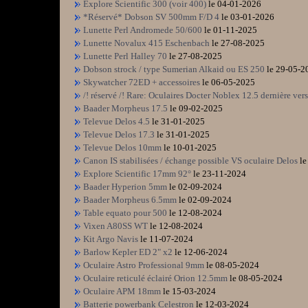
Explore Scientific 300 (voir 400)
le 04-01-2026
*Réservé* Dobson SV 500mm F/D 4
le 03-01-2026
Lunette Perl Andromede 50/600
le 01-11-2025
Lunette Novalux 415 Eschenbach
le 27-08-2025
Lunette Perl Halley 70
le 27-08-2025
Dobson strock / type Sumerian Alkaid ou ES 250
le 29-05-2
Skywatcher 72ED + accessoires
le 06-05-2025
/! réservé /! Rare: Oculaires Docter Noblex 12.5 dernière vers
Baader Morpheus 17.5
le 09-02-2025
Televue Delos 4.5
le 31-01-2025
Televue Delos 17.3
le 31-01-2025
Televue Delos 10mm
le 10-01-2025
Canon IS stabilisées / échange possible VS oculaire Delos
l
Explore Scientific 17mm 92°
le 23-11-2024
Baader Hyperion 5mm
le 02-09-2024
Baader Morpheus 6.5mm
le 02-09-2024
Table equato pour 500
le 12-08-2024
Vixen A80SS WT
le 12-08-2024
Kit Argo Navis
le 11-07-2024
Barlow Kepler ED 2" x2
le 12-06-2024
Oculaire Astro Professional 9mm
le 08-05-2024
Oculaire reticulé éclairé Orion 12.5mm
le 08-05-2024
Oculaire APM 18mm
le 15-03-2024
Batterie powerbank Celestron
le 12-03-2024