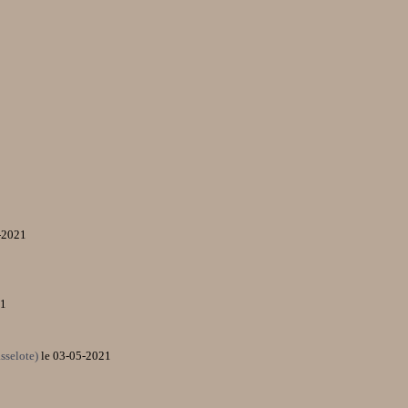
-2021
21
asselote)
le 03-05-2021