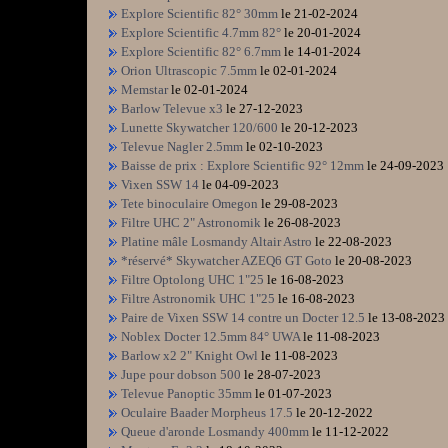
Explore Scientific 82° 30mm
le 21-02-2024
Explore Scientific 4.7mm 82°
le 20-01-2024
Explore Scientific 82° 6.7mm
le 14-01-2024
Orion Ultrascopic 7.5mm
le 02-01-2024
Memstar
le 02-01-2024
Barlow Televue x3
le 27-12-2023
Lunette Skywatcher 120/600
le 20-12-2023
Televue Nagler 2.5mm
le 02-10-2023
Baisse de prix : Explore Scientific 92° 12mm
le 24-09-2023
Vixen SSW 14
le 04-09-2023
Tete binoculaire Omegon
le 29-08-2023
Filtre UHC 2" Astronomik
le 26-08-2023
Platine mâle Losmandy Altair Astro
le 22-08-2023
*réservé* Skywatcher AZEQ6 GT Goto
le 20-08-2023
Filtre Optolong UHC 1"25
le 16-08-2023
Filtre Astronomik UHC 1"25
le 16-08-2023
Paire de Vixen SSW 14 contre un Docter 12.5
le 13-08-2023
Noblex Docter 12.5mm 84° UWA
le 11-08-2023
Barlow x2 2" Knight Owl
le 11-08-2023
Jupe pour dobson 500
le 28-07-2023
Televue Panoptic 35mm
le 01-07-2023
Oculaire Baader Morpheus 17.5
le 20-12-2022
Queue d'aronde Losmandy 400mm
le 11-12-2022