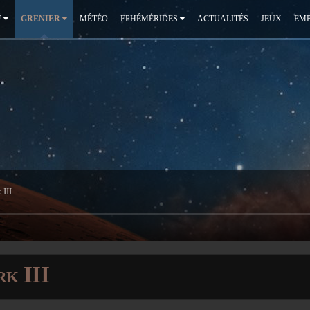
É
GRENIER
MÉTÉO
EPHÉMÉRIDES
ACTUALITÉS
JEUX
EMP
 III
k III