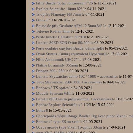
Filtre Baader Solar continuum 1"25
le 11-11-2021
Explore Scientific 18mm 82°
le 04-11-2021
Ts optics Planetary HS 7mm
le 04-11-2021
Delos 17.3
le 20-10-2021
Baisse de prix Oculaire APM 12.5mm 84°
le 12-10-2021
Télévue Radian 3mm
le 12-10-2021
Petite lunette Celestron 60/910
le 21-09-2021
Lunette 80ED EON Orion 80/500
le 08-09-2021
Porte oculaire crayford Baader démultiplié
le 05-09-2021
Orion Stratus 13mm ( equivalent Hyperion)
le 17-08-2021
Filtre Astronomik UHC 2"
le 17-08-2021
Platine Losmandy 355mm
le 12-08-2021
Dobson 200 / 250
le 09-08-2021
Lunette Skywatcher achro 102 / 1000 + accessoires
le 11-07
Tube Skywatcher 200/1000 + accessoires
le 04-07-2021
Barlow x3 TS optics
le 24-06-2021
Module Synscan Wifi
le 11-06-2021
Lunette 80ED astro professionnal + accessoires
le 16-05-20
Barlow Explore Scientific x2 1"25
le 15-05-2021
Ethos 8
le 15-05-2021
Contrepoids d'équilibrage Baader 1kg avec pince Vixen ( m
Barlow x2 type ES ou xcel
le 02-05-2021
Queue aronde type Vixen Ts-optics 33cm
le 24-04-2021
Apm XWA 13MM 100°
le 16-04-2021