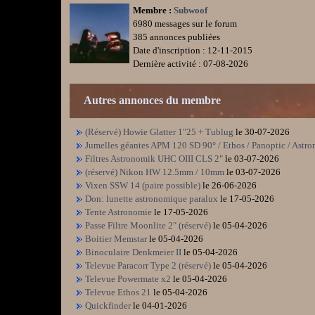
Membre :
Subwoof
6980 messages sur le forum
385 annonces publiées
Date d'inscription : 12-11-2015
Dernière activité : 07-08-2026
Autres annonces du membre
(Réservé) Howie Glatter 1"25 + Tublug
le 30-07-2026
Jumelles géantes APM 120 SD 90° / Ethos / Panoptic / Astr
Filtres Astronomik UHC OIII CLS 2"
le 03-07-2026
(réservé) Nikon HW 12.5mm / 10mm
le 03-07-2026
Vixen SSW 14 (paire possible)
le 26-06-2026
Don: lunette astronomique paralux
le 17-05-2026
Tente Astronomie
le 17-05-2026
Passe Filtre Moonlite 2" (réservé)
le 05-04-2026
Boitier Memstar
le 05-04-2026
Binoculaire Denkmeier II
le 05-04-2026
Televue Paracorr Type 2 (réservé)
le 05-04-2026
Televue Powermate x2
le 05-04-2026
Televue Ethos 21
le 05-04-2026
Quickfinder
le 04-01-2026