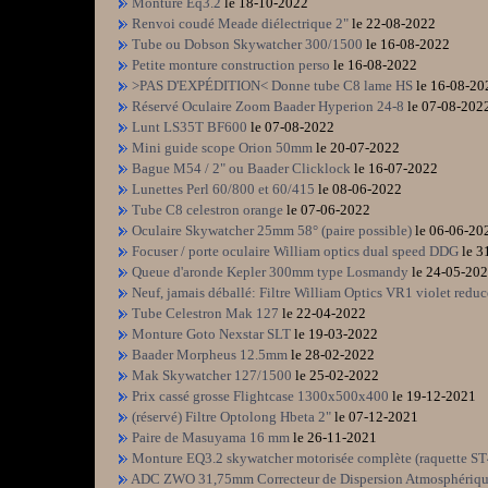
Monture Eq3.2
le 18-10-2022
Renvoi coudé Meade diélectrique 2"
le 22-08-2022
Tube ou Dobson Skywatcher 300/1500
le 16-08-2022
Petite monture construction perso
le 16-08-2022
>PAS D'EXPÉDITION< Donne tube C8 lame HS
le 16-08-20
Réservé Oculaire Zoom Baader Hyperion 24-8
le 07-08-202
Lunt LS35T BF600
le 07-08-2022
Mini guide scope Orion 50mm
le 20-07-2022
Bague M54 / 2" ou Baader Clicklock
le 16-07-2022
Lunettes Perl 60/800 et 60/415
le 08-06-2022
Tube C8 celestron orange
le 07-06-2022
Oculaire Skywatcher 25mm 58° (paire possible)
le 06-06-20
Focuser / porte oculaire William optics dual speed DDG
le 3
Queue d'aronde Kepler 300mm type Losmandy
le 24-05-20
Neuf, jamais déballé: Filtre William Optics VR1 violet reduc
Tube Celestron Mak 127
le 22-04-2022
Monture Goto Nexstar SLT
le 19-03-2022
Baader Morpheus 12.5mm
le 28-02-2022
Mak Skywatcher 127/1500
le 25-02-2022
Prix cassé grosse Flightcase 1300x500x400
le 19-12-2021
(réservé) Filtre Optolong Hbeta 2"
le 07-12-2021
Paire de Masuyama 16 mm
le 26-11-2021
Monture EQ3.2 skywatcher motorisée complète (raquette S
ADC ZWO 31,75mm Correcteur de Dispersion Atmosphériq