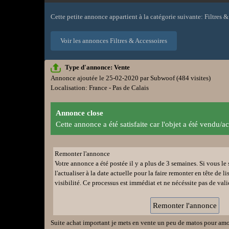
Cette petite annonce appartient à la catégorie suivante: Filtres 
Voir les annonces Filtres & Accessoires
Type d'annonce: Vente
Annonce ajoutée le 25-02-2020 par Subwoof
(484 visites)
Localisation: France - Pas de Calais
Annonce close
Cette annonce a été satisfaite car l'objet a été vendu/ac
Remonter l'annonce
Votre annonce a été postée il y a plus de 3 semaines. Si vous l
l'actualiser à la date actuelle pour la faire remonter en tête de li
visibilité. Ce processus est immédiat et ne nécéssite pas de val
Suite achat important je mets en vente un peu de matos pour amor