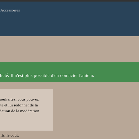
& Accessoires
heté. Il n'est plus possible d'en contacter l'auteur.
e souhaitez, vous pouvez
ste et lui redonner de la
idation de la modération.
tir le coût.