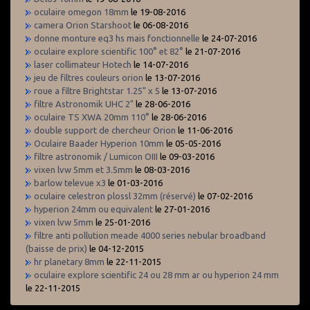
oculaire omegon 18mm
le 19-08-2016
camera Orion Starshoot
le 06-08-2016
donne monture eq3 hs mais fonctionnelle
le 24-07-2016
oculaire explore scientific 100° et 82°
le 21-07-2016
laser collimateur Hotech
le 14-07-2016
jeu de filtres couleurs orion
le 13-07-2016
roue a filtre Brightstar 1.25" x 5
le 13-07-2016
filtre Astronomik UHC 2"
le 28-06-2016
oculaire TS XWA 20mm 110°
le 28-06-2016
double support de chercheur Orion
le 11-06-2016
Oculaire Baader Hyperion 10mm
le 05-05-2016
filtre astronomik / Lumicon OIII
le 09-03-2016
vixen lvw 5mm et 3.5mm
le 08-03-2016
barlow televue x3
le 01-03-2016
oculaire celestron plossl 32mm (réservé)
le 07-02-2016
hyperion 24mm ou equivalent
le 27-01-2016
vixen lvw 5mm
le 25-01-2016
filtre anti pollution meade 4000 series nebular broadband
(baisse de prix)
le 04-12-2015
hr planetary 8mm
le 22-11-2015
oculaire explore scientific 24 ou 28 mm ar ou hyperion 24 mm
le 22-11-2015