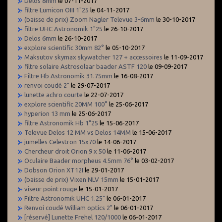
Delos 8mm
le 07-11-2017
filtre Lumicon OIII 1"25
le 04-11-2017
(baisse de prix) Zoom Nagler Televue 3-6mm
le 30-10-2017
filtre UHC Astronomik 1"25
le 26-10-2017
Delos 6mm
le 26-10-2017
explore scientific 30mm 82°
le 05-10-2017
Maksutov skymax skywatcher 127 + accessoires
le 11-09-2017
filtre solaire Astrosolaar baader ASTF 120
le 09-09-2017
Filtre Hb Astronomik 31.75mm
le 16-08-2017
renvoi coudé 2"
le 29-07-2017
lunette achro courte
le 22-07-2017
explore scientific 20MM 100°
le 25-06-2017
hyperion 13 mm
le 25-06-2017
filtre Astronomik Hb 1"25
le 15-06-2017
Televue Delos 12 MM vs Delos 14MM
le 15-06-2017
jumelles Celestron 15x70
le 14-06-2017
Chercheur droit Orion 9 x 50
le 11-06-2017
Oculaire Baader morpheus 4.5mm 76°
le 03-02-2017
Dobson Orion XT12I
le 29-01-2017
(baisse de prix) Vixen NLV 15mm
le 15-01-2017
viseur point rouge
le 15-01-2017
Filtre Astronomik UHC 1.25"
le 06-01-2017
Renvoi coudé William optics 2"
le 06-01-2017
[réservé] Lunette Frehel 120/1000
le 06-01-2017