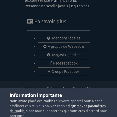
explorez le site vraiment à fond.
Personne ne scrolle jamais jusqu'en bas.
En savoir plus
Mentions légales
A propos de Webastro
Magasin: goodies
Page Facebook
Groupe Facebook
Langue
Politique de confidentialité
Nous contacter
Cookies
Information importante
Copyright © 2020 Webastro
Nous avons placé des
cookies
sur votre appareil pour aider à
Powered by Invision Community
améliorer ce site. Vous pouvez choisir
d’ajuster vos paramètres
de cookie
, sinon nous supposerons que vous êtes d’accord pour
continuer.