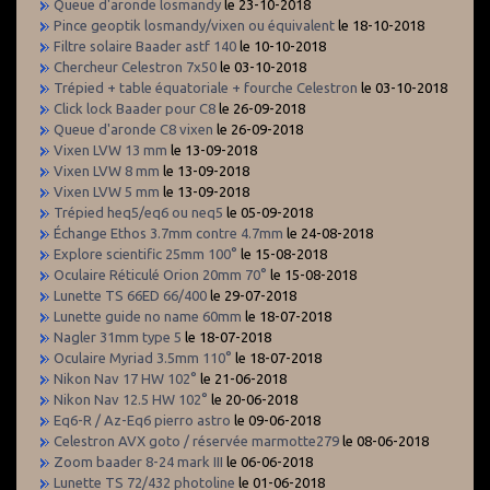
Queue d'aronde losmandy
le 23-10-2018
Pince geoptik losmandy/vixen ou équivalent
le 18-10-2018
Filtre solaire Baader astf 140
le 10-10-2018
Chercheur Celestron 7x50
le 03-10-2018
Trépied + table équatoriale + fourche Celestron
le 03-10-2018
Click lock Baader pour C8
le 26-09-2018
Queue d'aronde C8 vixen
le 26-09-2018
Vixen LVW 13 mm
le 13-09-2018
Vixen LVW 8 mm
le 13-09-2018
Vixen LVW 5 mm
le 13-09-2018
Trépied heq5/eq6 ou neq5
le 05-09-2018
Échange Ethos 3.7mm contre 4.7mm
le 24-08-2018
Explore scientific 25mm 100°
le 15-08-2018
Oculaire Réticulé Orion 20mm 70°
le 15-08-2018
Lunette TS 66ED 66/400
le 29-07-2018
Lunette guide no name 60mm
le 18-07-2018
Nagler 31mm type 5
le 18-07-2018
Oculaire Myriad 3.5mm 110°
le 18-07-2018
Nikon Nav 17 HW 102°
le 21-06-2018
Nikon Nav 12.5 HW 102°
le 20-06-2018
Eq6-R / Az-Eq6 pierro astro
le 09-06-2018
Celestron AVX goto / réservée marmotte279
le 08-06-2018
Zoom baader 8-24 mark III
le 06-06-2018
Lunette TS 72/432 photoline
le 01-06-2018