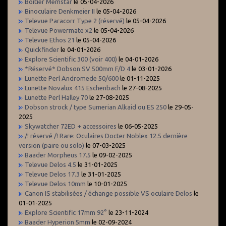
Boitier Memstar
le 05-04-2026
Binoculaire Denkmeier II
le 05-04-2026
Televue Paracorr Type 2 (réservé)
le 05-04-2026
Televue Powermate x2
le 05-04-2026
Televue Ethos 21
le 05-04-2026
Quickfinder
le 04-01-2026
Explore Scientific 300 (voir 400)
le 04-01-2026
*Réservé* Dobson SV 500mm F/D 4
le 03-01-2026
Lunette Perl Andromede 50/600
le 01-11-2025
Lunette Novalux 415 Eschenbach
le 27-08-2025
Lunette Perl Halley 70
le 27-08-2025
Dobson strock / type Sumerian Alkaid ou ES 250
le 29-05-
2025
Skywatcher 72ED + accessoires
le 06-05-2025
/! réservé /! Rare: Oculaires Docter Noblex 12.5 dernière
version (paire ou solo)
le 07-03-2025
Baader Morpheus 17.5
le 09-02-2025
Televue Delos 4.5
le 31-01-2025
Televue Delos 17.3
le 31-01-2025
Televue Delos 10mm
le 10-01-2025
Canon IS stabilisées / échange possible VS oculaire Delos
le
01-01-2025
Explore Scientific 17mm 92°
le 23-11-2024
Baader Hyperion 5mm
le 02-09-2024