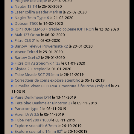
Poignée telescope
le 27-02-2020
Nagler 12 T4
le 25-02-2020
Laser collim Baader Mark III
le 25-02-2020
Nagler 7mm Type 6
le 21-02-2020
Dobson T500
le 14-02-2020
IOPTRON CEM60 + trépied colonne IOPTRON
le 12-02-2020
Mak 127 Orion
le 06-02-2020
Filtre CLS 2"
le 05-02-2020
Barlow Televue Powermate x2
le 29-01-2020
Viseur Telrad
le 29-01-2020
Barlow Xcel x2
le 29-01-2020
Filtre OIII Astronomik 1"25
le 01-01-2020
Skytee 2 + trépied
le 01-01-2020
Tube Meade SCT 254mm
le 28-12-2019
Correcteur de coma explore scientific
le 06-12-2019
Jumelles Vixen BT80 MA + monture à fourche / trépied
le 23-
11-2019
Paire Denkmeier D14
le 13-11-2019
Tête bino Denkmeier Binotron 27
le 09-11-2019
Paracorr type 2
le 05-11-2019
Vixen LVW 3.5
le 05-11-2019
Tube Perl 200 / 1000
le 05-11-2019
Explore scientific 6.7mm
le 26-10-2019
Explore scientific 14mm 82°
le 20-10-2019