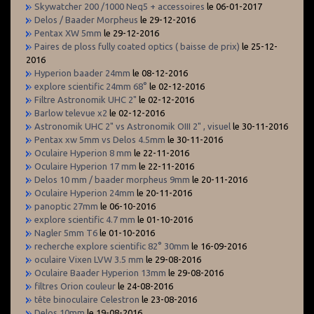
Skywatcher 200 /1000 Neq5 + accessoires
le 06-01-2017
Delos / Baader Morpheus
le 29-12-2016
Pentax XW 5mm
le 29-12-2016
Paires de ploss fully coated optics ( baisse de prix)
le 25-12-
2016
Hyperion baader 24mm
le 08-12-2016
explore scientific 24mm 68°
le 02-12-2016
Filtre Astronomik UHC 2"
le 02-12-2016
Barlow televue x2
le 02-12-2016
Astronomik UHC 2" vs Astronomik OIII 2" , visuel
le 30-11-2016
Pentax xw 5mm vs Delos 4.5mm
le 30-11-2016
Oculaire Hyperion 8 mm
le 22-11-2016
Oculaire Hyperion 17 mm
le 22-11-2016
Delos 10 mm / baader morpheus 9mm
le 20-11-2016
Oculaire Hyperion 24mm
le 20-11-2016
panoptic 27mm
le 06-10-2016
explore scientific 4.7 mm
le 01-10-2016
Nagler 5mm T6
le 01-10-2016
recherche explore scientific 82° 30mm
le 16-09-2016
oculaire Vixen LVW 3.5 mm
le 29-08-2016
Oculaire Baader Hyperion 13mm
le 29-08-2016
filtres Orion couleur
le 24-08-2016
tête binoculaire Celestron
le 23-08-2016
Delos 10mm
le 19-08-2016