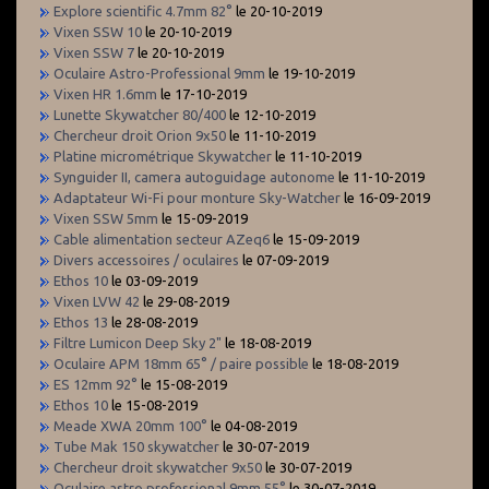
Explore scientific 4.7mm 82°
le 20-10-2019
Vixen SSW 10
le 20-10-2019
Vixen SSW 7
le 20-10-2019
Oculaire Astro-Professional 9mm
le 19-10-2019
Vixen HR 1.6mm
le 17-10-2019
Lunette Skywatcher 80/400
le 12-10-2019
Chercheur droit Orion 9x50
le 11-10-2019
Platine micrométrique Skywatcher
le 11-10-2019
Synguider II, camera autoguidage autonome
le 11-10-2019
Adaptateur Wi-Fi pour monture Sky-Watcher
le 16-09-2019
Vixen SSW 5mm
le 15-09-2019
Cable alimentation secteur AZeq6
le 15-09-2019
Divers accessoires / oculaires
le 07-09-2019
Ethos 10
le 03-09-2019
Vixen LVW 42
le 29-08-2019
Ethos 13
le 28-08-2019
Filtre Lumicon Deep Sky 2"
le 18-08-2019
Oculaire APM 18mm 65° / paire possible
le 18-08-2019
ES 12mm 92°
le 15-08-2019
Ethos 10
le 15-08-2019
Meade XWA 20mm 100°
le 04-08-2019
Tube Mak 150 skywatcher
le 30-07-2019
Chercheur droit skywatcher 9x50
le 30-07-2019
Oculaire astro professional 9mm 55°
le 30-07-2019