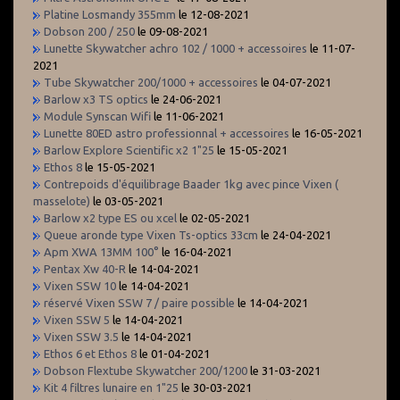
Platine Losmandy 355mm
le 12-08-2021
Dobson 200 / 250
le 09-08-2021
Lunette Skywatcher achro 102 / 1000 + accessoires
le 11-07-
2021
Tube Skywatcher 200/1000 + accessoires
le 04-07-2021
Barlow x3 TS optics
le 24-06-2021
Module Synscan Wifi
le 11-06-2021
Lunette 80ED astro professionnal + accessoires
le 16-05-2021
Barlow Explore Scientific x2 1"25
le 15-05-2021
Ethos 8
le 15-05-2021
Contrepoids d'équilibrage Baader 1kg avec pince Vixen (
masselote)
le 03-05-2021
Barlow x2 type ES ou xcel
le 02-05-2021
Queue aronde type Vixen Ts-optics 33cm
le 24-04-2021
Apm XWA 13MM 100°
le 16-04-2021
Pentax Xw 40-R
le 14-04-2021
Vixen SSW 10
le 14-04-2021
réservé Vixen SSW 7 / paire possible
le 14-04-2021
Vixen SSW 5
le 14-04-2021
Vixen SSW 3.5
le 14-04-2021
Ethos 6 et Ethos 8
le 01-04-2021
Dobson Flextube Skywatcher 200/1200
le 31-03-2021
Kit 4 filtres lunaire en 1"25
le 30-03-2021