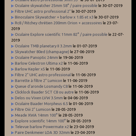
Oculaire skywatcher 25mm 58° / paire possible
le 30-07-2019
Filtre UHC astro professional 2"
le 30-07-2019
Binoculaire Skywatcher + barlow x 1.85 et x3
le 30-07-2019
Rc8 / Ritchey chrétien 200mm Orion + accessoires
le 23-07-
2019
Oculaire Explore scientific 11mm 82° / paire possible
le 22-07-
2019
Oculaire TMB planetary II 3.2mm
le 01-07-2019
Skywatcher 80ed (champagne)
le 27-06-2019
Oculaire Panoptic 24mm
le 19-06-2019
Barlow Celestron Ultima x2
le 11-06-2019
Barlow Kepler x5
le 11-06-2019
Filtre 2" UHC astro professional
le 11-06-2019
Barrette à filtre 2" Lumicon
le 11-06-2019
Queue d'aronde Losmandy C8
le 11-06-2019
Clicklock Baader SCT C8 ou autre
le 11-06-2019
Delos ou Vixen LVW 3.5mm
le 04-06-2019
Oculaire Baader Morpheus 6.5
le 01-06-2019
Filtre Oiii 2" Lumicon
le 28-05-2019
Meade XWA 14mm 100°
le 28-05-2019
Explore scientific 14mm 100°
le 28-05-2019
Televue barlow Powermate x2
le 23-04-2019
Paire Denkmeier LOA 3D 32mm
le 23-04-2019