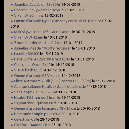
Jumelles Celestron 15x70
le 14-02-2019
Chercheur skywatcher 9x50
le 13-02-2019
Vixen LV 50mm
le 13-02-2019
Queue d'aronde type Losmandy entre 15 et 18mm
le 07-02-
2019
Mak skywatcher 127 + accessoires
le 30-01-2019
Vixen LVW 42mm
le 19-01-2019
Zoom baader Mark III 8-24
le 15-01-2019
Jumelles Meade 10x50 à restaurer
le 15-01-2019
Lunette 80/400
le 15-01-2019
Paire Jumelles 25x100 à restaurer
le 13-01-2019
Chercheur Orion 8x40
le 14-12-2018
Visual back C8 2"
le 14-12-2018
Queue d'aronde C8 Vixen
le 14-12-2018
Filtre Astronomik Oiii (1"25) contre UHC (1"25)
le 11-12-2018
Allonge colonne Neq5, skytee II ou autre.
le 11-12-2018
Sac Geoptik 130x23x26
le 11-12-2018
Nagler T6 5mm ou 11mm
le 11-11-2018
Skywatcher Equinox 80
le 30-10-2018
Queue d'aronde losmandy 18 / 20 cm
le 30-10-2018
Pare buée souple pour c8
le 28-10-2018
Celestron C8
le 28-10-2018
Clicklock Baader C8
le 23-10-2018