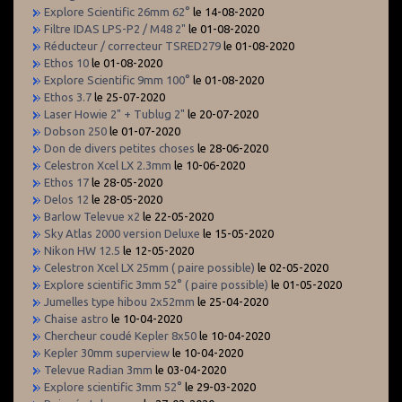
Explore Scientific 26mm 62°
le 14-08-2020
Filtre IDAS LPS-P2 / M48 2"
le 01-08-2020
Réducteur / correcteur TSRED279
le 01-08-2020
Ethos 10
le 01-08-2020
Explore Scientific 9mm 100°
le 01-08-2020
Ethos 3.7
le 25-07-2020
Laser Howie 2" + Tublug 2"
le 20-07-2020
Dobson 250
le 01-07-2020
Don de divers petites choses
le 28-06-2020
Celestron Xcel LX 2.3mm
le 10-06-2020
Ethos 17
le 28-05-2020
Delos 12
le 28-05-2020
Barlow Televue x2
le 22-05-2020
Sky Atlas 2000 version Deluxe
le 15-05-2020
Nikon HW 12.5
le 12-05-2020
Celestron Xcel LX 25mm ( paire possible)
le 02-05-2020
Explore scientific 3mm 52° ( paire possible)
le 01-05-2020
Jumelles type hibou 2x52mm
le 25-04-2020
Chaise astro
le 10-04-2020
Chercheur coudé Kepler 8x50
le 10-04-2020
Kepler 30mm superview
le 10-04-2020
Televue Radian 3mm
le 03-04-2020
Explore scientific 3mm 52°
le 29-03-2020