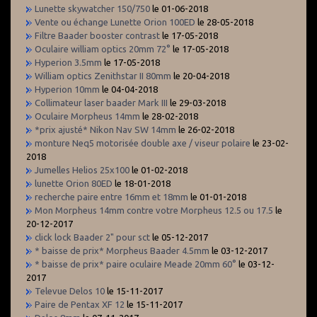
Lunette skywatcher 150/750
le 01-06-2018
Vente ou échange Lunette Orion 100ED
le 28-05-2018
Filtre Baader booster contrast
le 17-05-2018
Oculaire william optics 20mm 72°
le 17-05-2018
Hyperion 3.5mm
le 17-05-2018
William optics Zenithstar II 80mm
le 20-04-2018
Hyperion 10mm
le 04-04-2018
Collimateur laser baader Mark III
le 29-03-2018
Oculaire Morpheus 14mm
le 28-02-2018
*prix ajusté* Nikon Nav SW 14mm
le 26-02-2018
monture Neq5 motorisée double axe / viseur polaire
le 23-02-
2018
Jumelles Helios 25x100
le 01-02-2018
lunette Orion 80ED
le 18-01-2018
recherche paire entre 16mm et 18mm
le 01-01-2018
Mon Morpheus 14mm contre votre Morpheus 12.5 ou 17.5
le
20-12-2017
click lock Baader 2" pour sct
le 05-12-2017
* baisse de prix* Morpheus Baader 4.5mm
le 03-12-2017
* baisse de prix* paire oculaire Meade 20mm 60°
le 03-12-
2017
Televue Delos 10
le 15-11-2017
Paire de Pentax XF 12
le 15-11-2017