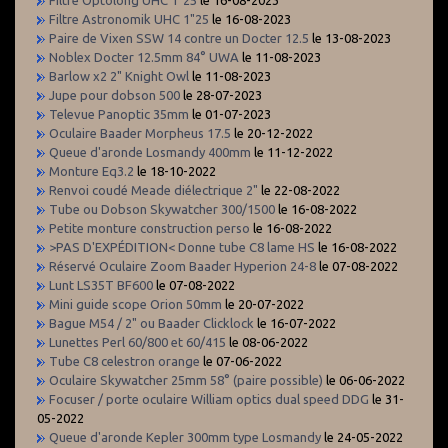
Filtre Astronomik UHC 1"25
le 16-08-2023
Paire de Vixen SSW 14 contre un Docter 12.5
le 13-08-2023
Noblex Docter 12.5mm 84° UWA
le 11-08-2023
Barlow x2 2" Knight Owl
le 11-08-2023
Jupe pour dobson 500
le 28-07-2023
Televue Panoptic 35mm
le 01-07-2023
Oculaire Baader Morpheus 17.5
le 20-12-2022
Queue d'aronde Losmandy 400mm
le 11-12-2022
Monture Eq3.2
le 18-10-2022
Renvoi coudé Meade diélectrique 2"
le 22-08-2022
Tube ou Dobson Skywatcher 300/1500
le 16-08-2022
Petite monture construction perso
le 16-08-2022
>PAS D'EXPÉDITION< Donne tube C8 lame HS
le 16-08-2022
Réservé Oculaire Zoom Baader Hyperion 24-8
le 07-08-2022
Lunt LS35T BF600
le 07-08-2022
Mini guide scope Orion 50mm
le 20-07-2022
Bague M54 / 2" ou Baader Clicklock
le 16-07-2022
Lunettes Perl 60/800 et 60/415
le 08-06-2022
Tube C8 celestron orange
le 07-06-2022
Oculaire Skywatcher 25mm 58° (paire possible)
le 06-06-2022
Focuser / porte oculaire William optics dual speed DDG
le 31-
05-2022
Queue d'aronde Kepler 300mm type Losmandy
le 24-05-2022