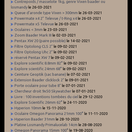
Contrepoids / masselote 1kg, genre Vixen baader ou
losmandy
le 26-03-2021
Queue d'aronde type Vixen > 300mm
le 26-03-2021
Powermate x4 2" Televue / t-Ring x4
le 26-03-2021
Powermate x5 Televue
le 26-03-2021
Oculaires < 3mm
le 23-03-2021
Zoom Baader Mark III
le 02-03-2021
Pentax XW 20 (paire possible)
le 14-02-2021
Filtre Optolong CLS 2"
le 09-02-2021
Filtre Optolong Uhc 2"
le 09-02-2021
réservé Pentax XW 7
le 09-02-2021
Explore scientific 8.8mm 82°
le 09-02-2021
Explore scientific 24mm 68°
le 09-02-2021
Ceinture Geoptik (sac banane)
le 07-02-2021
Extension Baader clicklock 2"
le 09-01-2021
Porte oculaire pour tube 8"
le 07-01-2021
Chercheur droit 9x50 Skywatcher
le 07-01-2021
Livre : 100 inventions tombées du ciel
le 29-12-2020
Explore Scientific 26mm 62°
le 24-11-2020
Hyperion 10mm
le 15-11-2020
Oculaire Omegon Panorama 21mm 100°
le 11-11-2020
Hyperion Baader 31mm
le 28-10-2020
Platine Losmandy Primalucelab 14cm
le 28-08-2020
Omegon Panorama 15mm 100°
le 19-08-2020