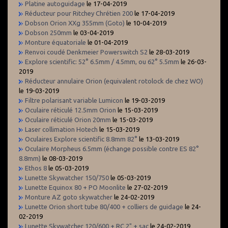
Platine autoguidage
le 17-04-2019
Réducteur pour Ritchey Chrétien 200
le 17-04-2019
Dobson Orion XXg 355mm (Goto)
le 10-04-2019
Dobson 250mm
le 03-04-2019
Monture équatoriale
le 01-04-2019
Renvoi coudé Denkmeier Powerswitch S2
le 28-03-2019
Explore scientific: 52° 6.5mm / 4.5mm, ou 62° 5.5mm
le 26-03-
2019
Réducteur annulaire Orion (equivalent rotolock de chez WO)
le 19-03-2019
Filtre polarisant variable Lumicon
le 19-03-2019
Oculaire réticulé 12.5mm Orion
le 15-03-2019
Oculaire réticulé Orion 20mm
le 15-03-2019
Laser collimation Hotech
le 15-03-2019
Oculaires Explore scientific 8.8mm 82°
le 13-03-2019
Oculaire Morpheus 6.5mm (échange possible contre ES 82°
8.8mm)
le 08-03-2019
Ethos 8
le 05-03-2019
Lunette Skywatcher 150/750
le 05-03-2019
Lunette Equinox 80 + PO Moonlite
le 27-02-2019
Monture AZ goto skywatcher
le 24-02-2019
Lunette Orion short tube 80/400 + colliers de guidage
le 24-
02-2019
Lunette Skywatcher 120/600 + RC 2" + sac
le 24-02-2019