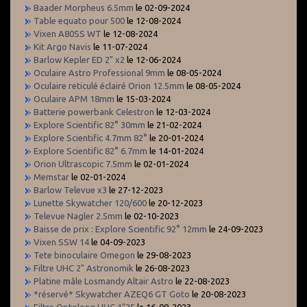
Baader Morpheus 6.5mm
le 02-09-2024
Table equato pour 500
le 12-08-2024
Vixen A80SS WT
le 12-08-2024
Kit Argo Navis
le 11-07-2024
Barlow Kepler ED 2" x2
le 12-06-2024
Oculaire Astro Professional 9mm
le 08-05-2024
Oculaire reticulé éclairé Orion 12.5mm
le 08-05-2024
Oculaire APM 18mm
le 15-03-2024
Batterie powerbank Celestron
le 12-03-2024
Explore Scientific 82° 30mm
le 21-02-2024
Explore Scientific 4.7mm 82°
le 20-01-2024
Explore Scientific 82° 6.7mm
le 14-01-2024
Orion Ultrascopic 7.5mm
le 02-01-2024
Memstar
le 02-01-2024
Barlow Televue x3
le 27-12-2023
Lunette Skywatcher 120/600
le 20-12-2023
Televue Nagler 2.5mm
le 02-10-2023
Baisse de prix : Explore Scientific 92° 12mm
le 24-09-2023
Vixen SSW 14
le 04-09-2023
Tete binoculaire Omegon
le 29-08-2023
Filtre UHC 2" Astronomik
le 26-08-2023
Platine mâle Losmandy Altair Astro
le 22-08-2023
*réservé* Skywatcher AZEQ6 GT Goto
le 20-08-2023
Filtre Optolong UHC 1"25
le 16-08-2023