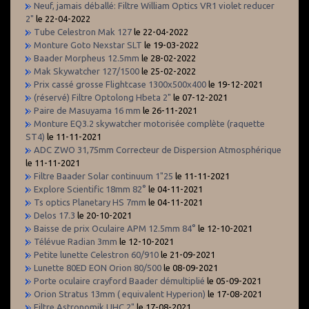
Neuf, jamais déballé: Filtre William Optics VR1 violet reducer
2"
le 22-04-2022
Tube Celestron Mak 127
le 22-04-2022
Monture Goto Nexstar SLT
le 19-03-2022
Baader Morpheus 12.5mm
le 28-02-2022
Mak Skywatcher 127/1500
le 25-02-2022
Prix cassé grosse Flightcase 1300x500x400
le 19-12-2021
(réservé) Filtre Optolong Hbeta 2"
le 07-12-2021
Paire de Masuyama 16 mm
le 26-11-2021
Monture EQ3.2 skywatcher motorisée complète (raquette
ST4)
le 11-11-2021
ADC ZWO 31,75mm Correcteur de Dispersion Atmosphérique
le 11-11-2021
Filtre Baader Solar continuum 1"25
le 11-11-2021
Explore Scientific 18mm 82°
le 04-11-2021
Ts optics Planetary HS 7mm
le 04-11-2021
Delos 17.3
le 20-10-2021
Baisse de prix Oculaire APM 12.5mm 84°
le 12-10-2021
Télévue Radian 3mm
le 12-10-2021
Petite lunette Celestron 60/910
le 21-09-2021
Lunette 80ED EON Orion 80/500
le 08-09-2021
Porte oculaire crayford Baader démultiplié
le 05-09-2021
Orion Stratus 13mm ( equivalent Hyperion)
le 17-08-2021
Filtre Astronomik UHC 2"
le 17-08-2021