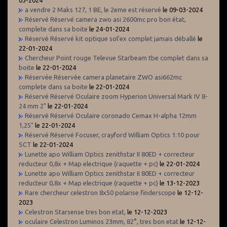
a vendre 2 Maks 127, 1 BE, le 2eme est réservé
le 09-03-2024
Réservé Réservé camera zwo asi 2600mc pro bon état,
complete dans sa boite
le 24-01-2024
Réservé Réservé kit optique sol'ex complet jamais déballé
le
22-01-2024
Chercheur Point rouge Televue Starbeam tbe complet dans sa
boite
le 22-01-2024
Réservée Réservée camera planetaire ZWO asi662mc
complete dans sa boite
le 22-01-2024
Réservé Réservé Oculaire zoom Hyperion Universal Mark IV 8-
24 mm 2"
le 22-01-2024
Réservé Réservé Oculaire coronado Cemax H-alpha 12mm
1,25"
le 22-01-2024
Réservé Réservé Focuser, crayford William Optics 1:10 pour
SCT
le 22-01-2024
Lunette apo William Optics zenithstar II 80ED + correcteur
reducteur 0,8x + Map electrique (raquette + pc)
le 22-01-2024
Lunette apo William Optics zenithstar II 80ED + correcteur
reducteur 0,8x + Map electrique (raquette + pc)
le 13-12-2023
Rare chercheur celestron 8x50 polarise finderscope
le 12-12-
2023
Celestron Starsense tres bon etat,
le 12-12-2023
oculaire Celestron Luminos 23mm, 82°, tres bon etat
le 12-12-