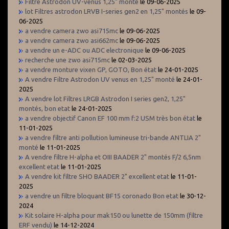
Filtre Astrodon UV-venus 1,25" monté
le 09-06-2025
lot Filtres astrodon LRVB I-series gen2 en 1,25" montés
le 09-
06-2025
a vendre camera zwo asi715mc
le 09-06-2025
a vendre camera zwo asi662mc
le 09-06-2025
a vendre un e-ADC ou ADC electronique
le 09-06-2025
recherche une zwo asi715mc
le 02-03-2025
a vendre monture vixen GP, GOTO, Bon état
le 24-01-2025
A vendre Filtre Astrodon UV venus en 1,25" monté
le 24-01-
2025
A vendre lot Filtres LRGB Astrodon I series gen2, 1,25"
montés, bon etat
le 24-01-2025
a vendre objectif Canon EF 100 mm f:2 USM très bon état
le
11-01-2025
a vendre filtre anti pollution lumineuse tri-bande ANTLIA 2"
monté
le 11-01-2025
A vendre filtre H-alpha et OIII BAADER 2" montés F/2 6,5nm
excellent etat
le 11-01-2025
A vendre kit filtre SHO BAADER 2" excellent etat
le 11-01-
2025
a vendre un filtre bloquant BF15 coronado Bon etat
le 30-12-
2024
Kit solaire H-alpha pour mak150 ou lunette de 150mm (filtre
ERF vendu)
le 14-12-2024