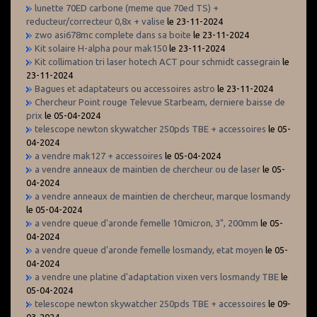
lunette 70ED carbone (meme que 70ed TS) +
reducteur/correcteur 0,8x + valise
le 23-11-2024
zwo asi678mc complete dans sa boite
le 23-11-2024
Kit solaire H-alpha pour mak150
le 23-11-2024
Kit collimation tri laser hotech ACT pour schmidt cassegrain
le
23-11-2024
Bagues et adaptateurs ou accessoires astro
le 23-11-2024
Chercheur Point rouge Televue Starbeam, derniere baisse de
prix
le 05-04-2024
telescope newton skywatcher 250pds TBE + accessoires
le 05-
04-2024
a vendre mak127 + accessoires
le 05-04-2024
a vendre anneaux de maintien de chercheur ou de laser
le 05-
04-2024
a vendre anneaux de maintien de chercheur, marque losmandy
le 05-04-2024
a vendre queue d'aronde femelle 10micron, 3", 200mm
le 05-
04-2024
a vendre queue d'aronde femelle losmandy, etat moyen
le 05-
04-2024
a vendre une platine d'adaptation vixen vers losmandy TBE
le
05-04-2024
telescope newton skywatcher 250pds TBE + accessoires
le 09-
03-2024