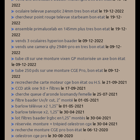
2022
oculaire televue panoptic 24mm tres bon etat
le 19-12-2022
chercheur point rouge televue starbeam bon etat
le 19-12-
2022
ensemble primalucelab en 145mm plus tres bon etat
le 19-12-
2022
vends 3 oculaires hyperion baader
le 09-12-2022
vends une camera qhy 294M-pro en tres bon etat
le 09-12-
2022
tube c8 sur une monture vixen GP motorisée un axe bon état
le 09-12-2022
tube 250 pds sur une monture CGE Pro, bon etat
le 09-12-
2022
recrecherche carte moteur cge bon état ou H.S.
le 21-09-2021
CCD atik one 9.0 + filtres
le 17-09-2021
cherche queue d'aronde losmandy femelle
le 25-07-2021
filtre baader Uv/Ir cut, 2" monté
le 01-05-2021
barlow télévue x2 1,25"
le 01-05-2021
barlow televue x2, 1,25"
le 30-04-2021
lot filtres baader lrgbc en1,25" montés
le 30-04-2021
réservée. monture + trépied celestron cgx
le 30-04-2021
recherche monture CGE pro bon état
le 06-12-2020
celestron cge pro
le 30-08-2020