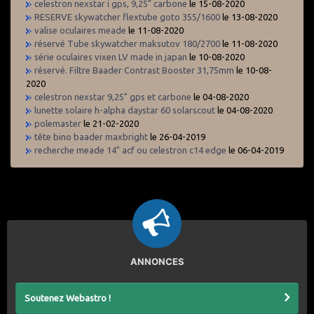
celestron nexstar i gps, 9,25" carbone
le 15-08-2020
RESERVE skywatcher flextube goto 355/1600
le 13-08-2020
valise oculaires meade
le 11-08-2020
réservé Tube skywatcher maksutov 180/2700
le 11-08-2020
série oculaires vixen LV made in japan
le 10-08-2020
réservé. Filtre Baader Contrast Booster 31,75mm
le 10-08-
2020
celestron nexstar 9,25" gps et carbone
le 04-08-2020
lunette solaire h-alpha daystar 60 solarscout
le 04-08-2020
polemaster
le 21-02-2020
tête bino baader maxbright
le 26-04-2019
recherche meade 14" acf ou celestron c14 edge
le 06-04-2019
ANNONCES
Soutenez Webastro !