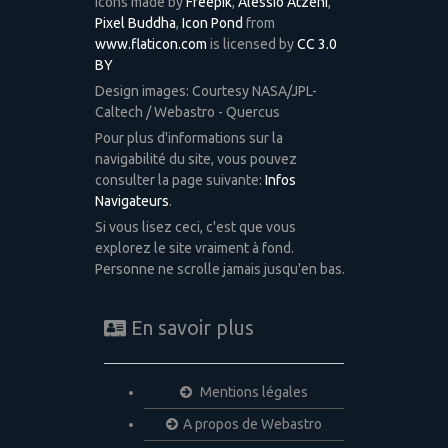
Icons made by
Freepik
,
Alessio Atzeni
,
Pixel Buddha
,
Icon Pond
from
www.flaticon.com
is licensed by
CC 3.0
BY
Design images: Courtesy NASA/JPL-
Caltech / Webastro - Quercus
Pour plus d'informations sur la
navigabilité du site, vous pouvez
consulter la page suivante:
Infos
Navigateurs
.
Si vous lisez ceci, c'est que vous
explorez le site vraiment à fond.
Personne ne scrolle jamais jusqu'en bas.
En savoir plus
Mentions légales
A propos de Webastro