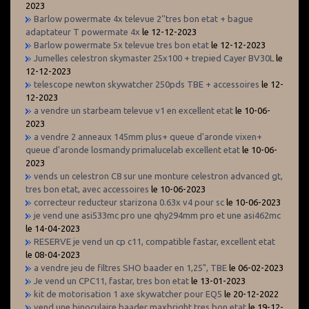
2023
Barlow powermate 4x televue 2’’tres bon etat + bague
adaptateur T powermate 4x
le 12-12-2023
Barlow powermate 5x televue tres bon etat
le 12-12-2023
Jumelles celestron skymaster 25x100 + trepied Cayer BV30L
le
12-12-2023
telescope newton skywatcher 250pds TBE + accessoires
le 12-
12-2023
a vendre un starbeam televue v1 en excellent etat
le 10-06-
2023
a vendre 2 anneaux 145mm plus+ queue d'aronde vixen+
queue d'aronde losmandy primalucelab excellent etat
le 10-06-
2023
vends un celestron C8 sur une monture celestron advanced gt,
tres bon etat, avec accessoires
le 10-06-2023
correcteur reducteur starizona 0.63x v4 pour sc
le 10-06-2023
je vend une asi533mc pro une qhy294mm pro et une asi462mc
le 14-04-2023
RESERVE je vend un cp c11, compatible fastar, excellent etat
le 08-04-2023
a vendre jeu de filtres SHO baader en 1,25", TBE
le 06-02-2023
Je vend un CPC11, fastar, tres bon etat
le 13-01-2023
kit de motorisation 1 axe skywatcher pour EQ5
le 20-12-2022
vend une binoculaire baader maxbright tres bon etat
le 19-12-