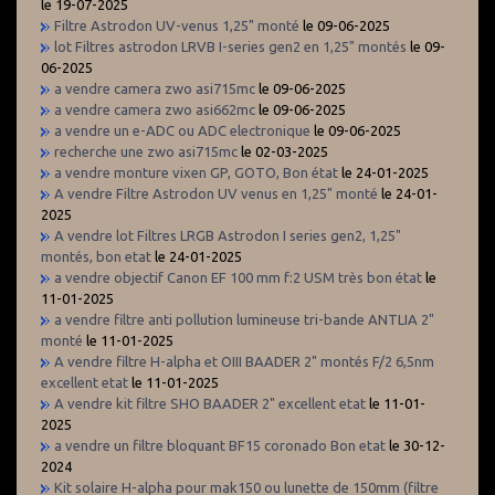
le 19-07-2025
Filtre Astrodon UV-venus 1,25" monté
le 09-06-2025
lot Filtres astrodon LRVB I-series gen2 en 1,25" montés
le 09-
06-2025
a vendre camera zwo asi715mc
le 09-06-2025
a vendre camera zwo asi662mc
le 09-06-2025
a vendre un e-ADC ou ADC electronique
le 09-06-2025
recherche une zwo asi715mc
le 02-03-2025
a vendre monture vixen GP, GOTO, Bon état
le 24-01-2025
A vendre Filtre Astrodon UV venus en 1,25" monté
le 24-01-
2025
A vendre lot Filtres LRGB Astrodon I series gen2, 1,25"
montés, bon etat
le 24-01-2025
a vendre objectif Canon EF 100 mm f:2 USM très bon état
le
11-01-2025
a vendre filtre anti pollution lumineuse tri-bande ANTLIA 2"
monté
le 11-01-2025
A vendre filtre H-alpha et OIII BAADER 2" montés F/2 6,5nm
excellent etat
le 11-01-2025
A vendre kit filtre SHO BAADER 2" excellent etat
le 11-01-
2025
a vendre un filtre bloquant BF15 coronado Bon etat
le 30-12-
2024
Kit solaire H-alpha pour mak150 ou lunette de 150mm (filtre