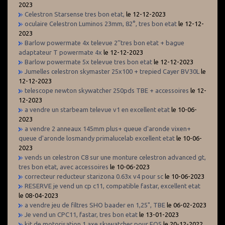
2023
Celestron Starsense tres bon etat,
le 12-12-2023
oculaire Celestron Luminos 23mm, 82°, tres bon etat
le 12-12-
2023
Barlow powermate 4x televue 2’’tres bon etat + bague
adaptateur T powermate 4x
le 12-12-2023
Barlow powermate 5x televue tres bon etat
le 12-12-2023
Jumelles celestron skymaster 25x100 + trepied Cayer BV30L
le
12-12-2023
telescope newton skywatcher 250pds TBE + accessoires
le 12-
12-2023
a vendre un starbeam televue v1 en excellent etat
le 10-06-
2023
a vendre 2 anneaux 145mm plus+ queue d'aronde vixen+
queue d'aronde losmandy primalucelab excellent etat
le 10-06-
2023
vends un celestron C8 sur une monture celestron advanced gt,
tres bon etat, avec accessoires
le 10-06-2023
correcteur reducteur starizona 0.63x v4 pour sc
le 10-06-2023
RESERVE je vend un cp c11, compatible fastar, excellent etat
le 08-04-2023
a vendre jeu de filtres SHO baader en 1,25", TBE
le 06-02-2023
Je vend un CPC11, fastar, tres bon etat
le 13-01-2023
kit de motorisation 1 axe skywatcher pour EQ5
le 20-12-2022