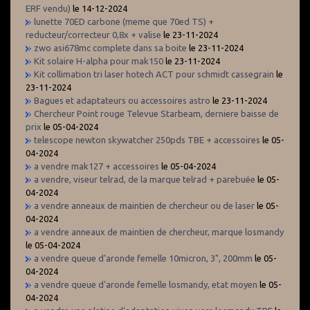
ERF vendu)
le 14-12-2024
lunette 70ED carbone (meme que 70ed TS) +
reducteur/correcteur 0,8x + valise
le 23-11-2024
zwo asi678mc complete dans sa boite
le 23-11-2024
Kit solaire H-alpha pour mak150
le 23-11-2024
Kit collimation tri laser hotech ACT pour schmidt cassegrain
le
23-11-2024
Bagues et adaptateurs ou accessoires astro
le 23-11-2024
Chercheur Point rouge Televue Starbeam, derniere baisse de
prix
le 05-04-2024
telescope newton skywatcher 250pds TBE + accessoires
le 05-
04-2024
a vendre mak127 + accessoires
le 05-04-2024
a vendre, viseur telrad, de la marque telrad + parebuée
le 05-
04-2024
a vendre anneaux de maintien de chercheur ou de laser
le 05-
04-2024
a vendre anneaux de maintien de chercheur, marque losmandy
le 05-04-2024
a vendre queue d'aronde femelle 10micron, 3", 200mm
le 05-
04-2024
a vendre queue d'aronde femelle losmandy, etat moyen
le 05-
04-2024