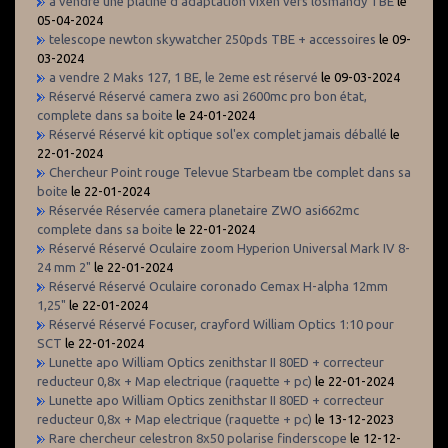
a vendre une platine d'adaptation vixen vers losmandy TBE
le
05-04-2024
telescope newton skywatcher 250pds TBE + accessoires
le 09-
03-2024
a vendre 2 Maks 127, 1 BE, le 2eme est réservé
le 09-03-2024
Réservé Réservé camera zwo asi 2600mc pro bon état,
complete dans sa boite
le 24-01-2024
Réservé Réservé kit optique sol'ex complet jamais déballé
le
22-01-2024
Chercheur Point rouge Televue Starbeam tbe complet dans sa
boite
le 22-01-2024
Réservée Réservée camera planetaire ZWO asi662mc
complete dans sa boite
le 22-01-2024
Réservé Réservé Oculaire zoom Hyperion Universal Mark IV 8-
24 mm 2"
le 22-01-2024
Réservé Réservé Oculaire coronado Cemax H-alpha 12mm
1,25"
le 22-01-2024
Réservé Réservé Focuser, crayford William Optics 1:10 pour
SCT
le 22-01-2024
Lunette apo William Optics zenithstar II 80ED + correcteur
reducteur 0,8x + Map electrique (raquette + pc)
le 22-01-2024
Lunette apo William Optics zenithstar II 80ED + correcteur
reducteur 0,8x + Map electrique (raquette + pc)
le 13-12-2023
Rare chercheur celestron 8x50 polarise finderscope
le 12-12-