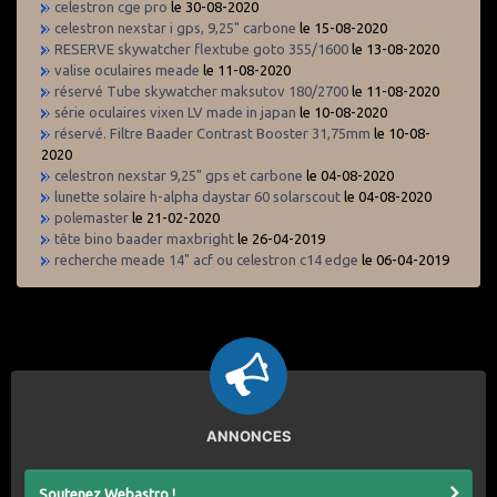
celestron cge pro
le 30-08-2020
celestron nexstar i gps, 9,25" carbone
le 15-08-2020
RESERVE skywatcher flextube goto 355/1600
le 13-08-2020
valise oculaires meade
le 11-08-2020
réservé Tube skywatcher maksutov 180/2700
le 11-08-2020
série oculaires vixen LV made in japan
le 10-08-2020
réservé. Filtre Baader Contrast Booster 31,75mm
le 10-08-
2020
celestron nexstar 9,25" gps et carbone
le 04-08-2020
lunette solaire h-alpha daystar 60 solarscout
le 04-08-2020
polemaster
le 21-02-2020
tête bino baader maxbright
le 26-04-2019
recherche meade 14" acf ou celestron c14 edge
le 06-04-2019
ANNONCES
Soutenez Webastro !