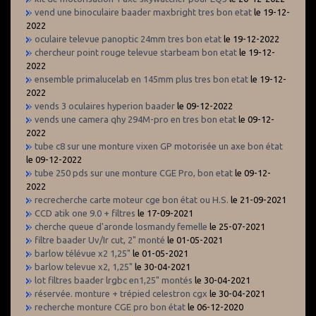
vend une binoculaire baader maxbright tres bon etat
le 19-12-
2022
oculaire televue panoptic 24mm tres bon etat
le 19-12-2022
chercheur point rouge televue starbeam bon etat
le 19-12-
2022
ensemble primalucelab en 145mm plus tres bon etat
le 19-12-
2022
vends 3 oculaires hyperion baader
le 09-12-2022
vends une camera qhy 294M-pro en tres bon etat
le 09-12-
2022
tube c8 sur une monture vixen GP motorisée un axe bon état
le 09-12-2022
tube 250 pds sur une monture CGE Pro, bon etat
le 09-12-
2022
recrecherche carte moteur cge bon état ou H.S.
le 21-09-2021
CCD atik one 9.0 + filtres
le 17-09-2021
cherche queue d'aronde losmandy femelle
le 25-07-2021
filtre baader Uv/Ir cut, 2" monté
le 01-05-2021
barlow télévue x2 1,25"
le 01-05-2021
barlow televue x2, 1,25"
le 30-04-2021
lot filtres baader lrgbc en1,25" montés
le 30-04-2021
réservée. monture + trépied celestron cgx
le 30-04-2021
recherche monture CGE pro bon état
le 06-12-2020