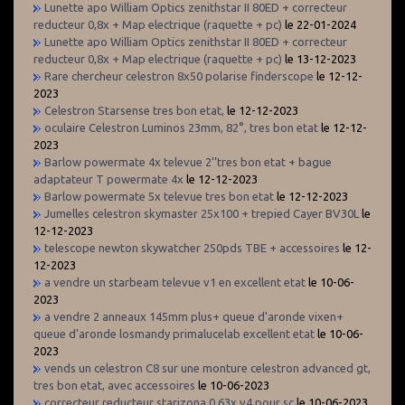
Lunette apo William Optics zenithstar II 80ED + correcteur
reducteur 0,8x + Map electrique (raquette + pc)
le 22-01-2024
Lunette apo William Optics zenithstar II 80ED + correcteur
reducteur 0,8x + Map electrique (raquette + pc)
le 13-12-2023
Rare chercheur celestron 8x50 polarise finderscope
le 12-12-
2023
Celestron Starsense tres bon etat,
le 12-12-2023
oculaire Celestron Luminos 23mm, 82°, tres bon etat
le 12-12-
2023
Barlow powermate 4x televue 2’’tres bon etat + bague
adaptateur T powermate 4x
le 12-12-2023
Barlow powermate 5x televue tres bon etat
le 12-12-2023
Jumelles celestron skymaster 25x100 + trepied Cayer BV30L
le
12-12-2023
telescope newton skywatcher 250pds TBE + accessoires
le 12-
12-2023
a vendre un starbeam televue v1 en excellent etat
le 10-06-
2023
a vendre 2 anneaux 145mm plus+ queue d'aronde vixen+
queue d'aronde losmandy primalucelab excellent etat
le 10-06-
2023
vends un celestron C8 sur une monture celestron advanced gt,
tres bon etat, avec accessoires
le 10-06-2023
correcteur reducteur starizona 0.63x v4 pour sc
le 10-06-2023