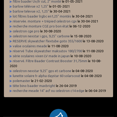
filtre baader Uv/Ir cut, 2" monté
le 01-05-2021
barlow télévue x2 1,25"
le 01-05-2021
barlow televue x2, 1,25"
le 30-04-2021
lot filtres baader lrgbc en1,25" montés
le 30-04-2021
réservée. monture + trépied celestron cgx
le 30-04-2021
recherche monture CGE pro bon état
le 06-12-2020
celestron cge pro
le 30-08-2020
celestron nexstar i gps, 9,25" carbone
le 15-08-2020
RESERVE skywatcher flextube goto 355/1600
le 13-08-2020
valise oculaires meade
le 11-08-2020
réservé Tube skywatcher maksutov 180/2700
le 11-08-2020
série oculaires vixen LV made in japan
le 10-08-2020
réservé. Filtre Baader Contrast Booster 31,75mm
le 10-08-
2020
celestron nexstar 9,25" gps et carbone
le 04-08-2020
lunette solaire h-alpha daystar 60 solarscout
le 04-08-2020
polemaster
le 21-02-2020
tête bino baader maxbright
le 26-04-2019
recherche meade 14" acf ou celestron c14 edge
le 06-04-2019