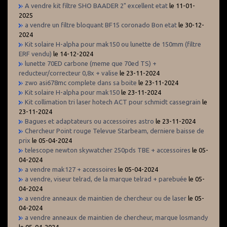
A vendre kit filtre SHO BAADER 2" excellent etat
le 11-01-
2025
a vendre un filtre bloquant BF15 coronado Bon etat
le 30-12-
2024
Kit solaire H-alpha pour mak150 ou lunette de 150mm (filtre
ERF vendu)
le 14-12-2024
lunette 70ED carbone (meme que 70ed TS) +
reducteur/correcteur 0,8x + valise
le 23-11-2024
zwo asi678mc complete dans sa boite
le 23-11-2024
Kit solaire H-alpha pour mak150
le 23-11-2024
Kit collimation tri laser hotech ACT pour schmidt cassegrain
le
23-11-2024
Bagues et adaptateurs ou accessoires astro
le 23-11-2024
Chercheur Point rouge Televue Starbeam, derniere baisse de
prix
le 05-04-2024
telescope newton skywatcher 250pds TBE + accessoires
le 05-
04-2024
a vendre mak127 + accessoires
le 05-04-2024
a vendre, viseur telrad, de la marque telrad + parebuée
le 05-
04-2024
a vendre anneaux de maintien de chercheur ou de laser
le 05-
04-2024
a vendre anneaux de maintien de chercheur, marque losmandy
le 05-04-2024