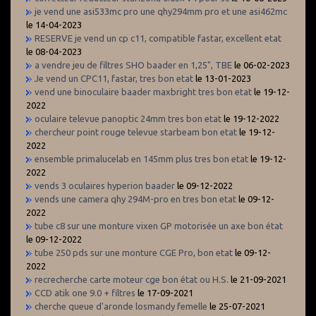
je vend une asi533mc pro une qhy294mm pro et une asi462mc
le 14-04-2023
RESERVE je vend un cp c11, compatible fastar, excellent etat
le 08-04-2023
a vendre jeu de filtres SHO baader en 1,25", TBE
le 06-02-2023
Je vend un CPC11, fastar, tres bon etat
le 13-01-2023
vend une binoculaire baader maxbright tres bon etat
le 19-12-
2022
oculaire televue panoptic 24mm tres bon etat
le 19-12-2022
chercheur point rouge televue starbeam bon etat
le 19-12-
2022
ensemble primalucelab en 145mm plus tres bon etat
le 19-12-
2022
vends 3 oculaires hyperion baader
le 09-12-2022
vends une camera qhy 294M-pro en tres bon etat
le 09-12-
2022
tube c8 sur une monture vixen GP motorisée un axe bon état
le 09-12-2022
tube 250 pds sur une monture CGE Pro, bon etat
le 09-12-
2022
recrecherche carte moteur cge bon état ou H.S.
le 21-09-2021
CCD atik one 9.0 + filtres
le 17-09-2021
cherche queue d'aronde losmandy femelle
le 25-07-2021