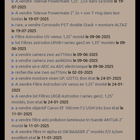
A vendre Televue Powermate 1,25" 2,5x dans sa boite
le 19-
07-2025
A vendre Televue Powermate 2" 2x + son T-ring dans leur
boites
le 19-07-2025
rare, a vendre Coronado PST double Stack + monture ALTAZ
le 19-07-2025
Filtre Astrodon UV-venus 1,25" monté
le 09-06-2025
lot Filtres astrodon LRVB I-series gen2 en 1,25" montés
le 09-
06-2025
a vendre camera zwo asi715mc
le 09-06-2025
a vendre camera zwo asi662mc
le 09-06-2025
a vendre un e-ADC ou ADC electronique
le 09-06-2025
recherche une zwo asi715mc
le 02-03-2025
a vendre monture vixen GP, GOTO, Bon état
le 24-01-2025
A vendre Filtre Astrodon UV venus en 1,25" monté
le 24-01-
2025
A vendre lot Filtres LRGB Astrodon I series gen2, 1,25"
montés, bon etat
le 24-01-2025
a vendre objectif Canon EF 100 mm f:2 USM très bon état
le
11-01-2025
a vendre filtre anti pollution lumineuse tri-bande ANTLIA 2"
monté
le 11-01-2025
A vendre filtre H-alpha et OIII BAADER 2" montés F/2 6,5nm
excellent etat
le 11-01-2025