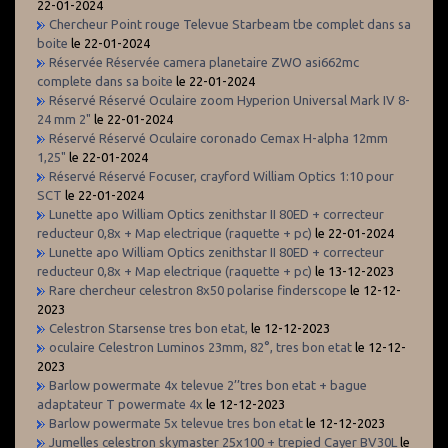
22-01-2024
Chercheur Point rouge Televue Starbeam tbe complet dans sa
boite
le 22-01-2024
Réservée Réservée camera planetaire ZWO asi662mc
complete dans sa boite
le 22-01-2024
Réservé Réservé Oculaire zoom Hyperion Universal Mark IV 8-
24 mm 2"
le 22-01-2024
Réservé Réservé Oculaire coronado Cemax H-alpha 12mm
1,25"
le 22-01-2024
Réservé Réservé Focuser, crayford William Optics 1:10 pour
SCT
le 22-01-2024
Lunette apo William Optics zenithstar II 80ED + correcteur
reducteur 0,8x + Map electrique (raquette + pc)
le 22-01-2024
Lunette apo William Optics zenithstar II 80ED + correcteur
reducteur 0,8x + Map electrique (raquette + pc)
le 13-12-2023
Rare chercheur celestron 8x50 polarise finderscope
le 12-12-
2023
Celestron Starsense tres bon etat,
le 12-12-2023
oculaire Celestron Luminos 23mm, 82°, tres bon etat
le 12-12-
2023
Barlow powermate 4x televue 2’’tres bon etat + bague
adaptateur T powermate 4x
le 12-12-2023
Barlow powermate 5x televue tres bon etat
le 12-12-2023
Jumelles celestron skymaster 25x100 + trepied Cayer BV30L
le