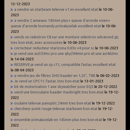
12-12-2023
a vendre un starbeam televue v1 en excellent etat
le 10-06-
2023
a vendre 2 anneaux 145mm plus+ queue d'aronde vixen+
queue d'aronde losmandy primalucelab excellent etat
le 10-06-
2023
vends un celestron C8 sur une monture celestron advanced gt,
tres bon etat, avec accessoires
le 10-06-2023
correcteur reducteur starizona 0.63x v4 pour sc
le 10-06-2023
je vend une asi533mc pro une qhy294mm pro et une asi462mc
le 14-04-2023
RESERVE je vend un cp c11, compatible fastar, excellent etat
le 08-04-2023
a vendre jeu de filtres SHO baader en 1,25", TBE
le 06-02-2023
Je vend un CPC11, fastar, tres bon etat
le 13-01-2023
kit de motorisation 1 axe skywatcher pour EQ5
le 20-12-2022
vend une binoculaire baader maxbright tres bon etat
le 19-12-
2022
oculaire televue panoptic 24mm tres bon etat
le 19-12-2022
chercheur point rouge televue starbeam bon etat
le 19-12-
2022
ensemble primalucelab en 145mm plus tres bon etat
le 19-12-
2022