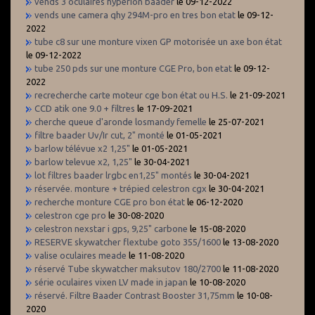
vends 3 oculaires hyperion baader
le 09-12-2022
vends une camera qhy 294M-pro en tres bon etat
le 09-12-
2022
tube c8 sur une monture vixen GP motorisée un axe bon état
le 09-12-2022
tube 250 pds sur une monture CGE Pro, bon etat
le 09-12-
2022
recrecherche carte moteur cge bon état ou H.S.
le 21-09-2021
CCD atik one 9.0 + filtres
le 17-09-2021
cherche queue d'aronde losmandy femelle
le 25-07-2021
filtre baader Uv/Ir cut, 2" monté
le 01-05-2021
barlow télévue x2 1,25"
le 01-05-2021
barlow televue x2, 1,25"
le 30-04-2021
lot filtres baader lrgbc en1,25" montés
le 30-04-2021
réservée. monture + trépied celestron cgx
le 30-04-2021
recherche monture CGE pro bon état
le 06-12-2020
celestron cge pro
le 30-08-2020
celestron nexstar i gps, 9,25" carbone
le 15-08-2020
RESERVE skywatcher flextube goto 355/1600
le 13-08-2020
valise oculaires meade
le 11-08-2020
réservé Tube skywatcher maksutov 180/2700
le 11-08-2020
série oculaires vixen LV made in japan
le 10-08-2020
réservé. Filtre Baader Contrast Booster 31,75mm
le 10-08-
2020