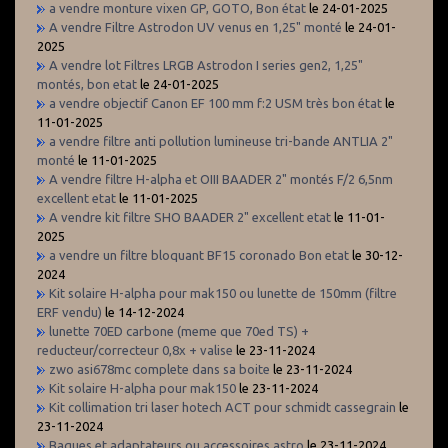
a vendre monture vixen GP, GOTO, Bon état
le 24-01-2025
A vendre Filtre Astrodon UV venus en 1,25" monté
le 24-01-
2025
A vendre lot Filtres LRGB Astrodon I series gen2, 1,25"
montés, bon etat
le 24-01-2025
a vendre objectif Canon EF 100 mm f:2 USM très bon état
le
11-01-2025
a vendre filtre anti pollution lumineuse tri-bande ANTLIA 2"
monté
le 11-01-2025
A vendre filtre H-alpha et OIII BAADER 2" montés F/2 6,5nm
excellent etat
le 11-01-2025
A vendre kit filtre SHO BAADER 2" excellent etat
le 11-01-
2025
a vendre un filtre bloquant BF15 coronado Bon etat
le 30-12-
2024
Kit solaire H-alpha pour mak150 ou lunette de 150mm (filtre
ERF vendu)
le 14-12-2024
lunette 70ED carbone (meme que 70ed TS) +
reducteur/correcteur 0,8x + valise
le 23-11-2024
zwo asi678mc complete dans sa boite
le 23-11-2024
Kit solaire H-alpha pour mak150
le 23-11-2024
Kit collimation tri laser hotech ACT pour schmidt cassegrain
le
23-11-2024
Bagues et adaptateurs ou accessoires astro
le 23-11-2024