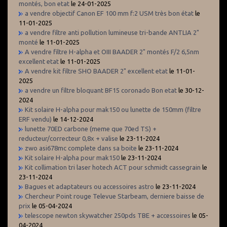
montés, bon etat
le 24-01-2025
a vendre objectif Canon EF 100 mm f:2 USM très bon état
le
11-01-2025
a vendre filtre anti pollution lumineuse tri-bande ANTLIA 2"
monté
le 11-01-2025
A vendre filtre H-alpha et OIII BAADER 2" montés F/2 6,5nm
excellent etat
le 11-01-2025
A vendre kit filtre SHO BAADER 2" excellent etat
le 11-01-
2025
a vendre un filtre bloquant BF15 coronado Bon etat
le 30-12-
2024
Kit solaire H-alpha pour mak150 ou lunette de 150mm (filtre
ERF vendu)
le 14-12-2024
lunette 70ED carbone (meme que 70ed TS) +
reducteur/correcteur 0,8x + valise
le 23-11-2024
zwo asi678mc complete dans sa boite
le 23-11-2024
Kit solaire H-alpha pour mak150
le 23-11-2024
Kit collimation tri laser hotech ACT pour schmidt cassegrain
le
23-11-2024
Bagues et adaptateurs ou accessoires astro
le 23-11-2024
Chercheur Point rouge Televue Starbeam, derniere baisse de
prix
le 05-04-2024
telescope newton skywatcher 250pds TBE + accessoires
le 05-
04-2024