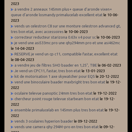
2023
a vendre 2 anneaux 145mm plus+ queue d'aronde vixen+
queue d'aronde losmandy primalucelab excellent etat
le 10-06-
2023
vends un celestron C8 sur une monture celestron advanced gt,
tres bon etat, avec accessoires
le 10-06-2023
correcteur reducteur starizona 0.63x v4 pour sc
le 10-06-2023
je vend une asi533mc pro une qhy294mm pro et une asi462mc
le 14-04-2023
RESERVE je vend un cp c11, compatible fastar, excellent etat
le 08-04-2023
a vendre jeu de filtres SHO baader en 1,25", TBE
le 06-02-2023
Je vend un CPC11, fastar, tres bon etat
le 13-01-2023
kit de motorisation 1 axe skywatcher pour EQ5
le 20-12-2022
vend une binoculaire baader maxbright tres bon etat
le 19-12-
2022
oculaire televue panoptic 24mm tres bon etat
le 19-12-2022
chercheur point rouge televue starbeam bon etat
le 19-12-
2022
ensemble primalucelab en 145mm plus tres bon etat
le 19-12-
2022
vends 3 oculaires hyperion baader
le 09-12-2022
vends une camera qhy 294M-pro en tres bon etat
le 09-12-