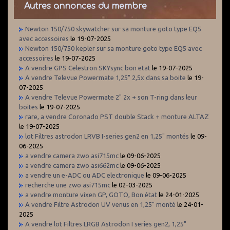
Autres annonces du membre
Newton 150/750 skywatcher sur sa monture goto type EQ5
avec accessoires
le 19-07-2025
Newton 150/750 kepler sur sa monture goto type EQ5 avec
accessoires
le 19-07-2025
A vendre GPS Celestron SKYsync bon etat
le 19-07-2025
A vendre Televue Powermate 1,25" 2,5x dans sa boite
le 19-
07-2025
A vendre Televue Powermate 2" 2x + son T-ring dans leur
boites
le 19-07-2025
rare, a vendre Coronado PST double Stack + monture ALTAZ
le 19-07-2025
lot Filtres astrodon LRVB I-series gen2 en 1,25" montés
le 09-
06-2025
a vendre camera zwo asi715mc
le 09-06-2025
a vendre camera zwo asi662mc
le 09-06-2025
a vendre un e-ADC ou ADC electronique
le 09-06-2025
recherche une zwo asi715mc
le 02-03-2025
a vendre monture vixen GP, GOTO, Bon état
le 24-01-2025
A vendre Filtre Astrodon UV venus en 1,25" monté
le 24-01-
2025
A vendre lot Filtres LRGB Astrodon I series gen2, 1,25"