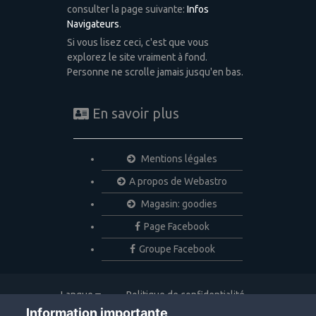
consulter la page suivante:
Infos
Navigateurs
.
Si vous lisez ceci, c'est que vous
explorez le site vraiment à fond.
Personne ne scrolle jamais jusqu'en bas.
En savoir plus
Mentions légales
A propos de Webastro
Magasin: goodies
Page Facebook
Groupe Facebook
Langue
Politique de confidentialité
Nous contacter
Cookies
Information importante