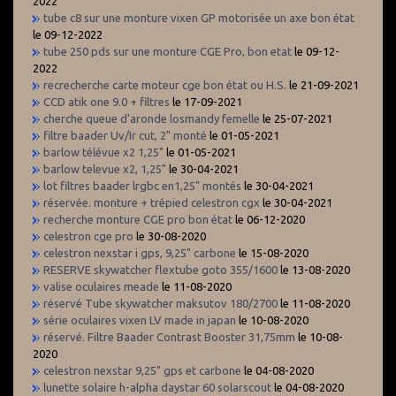
2022
tube c8 sur une monture vixen GP motorisée un axe bon état
le 09-12-2022
tube 250 pds sur une monture CGE Pro, bon etat
le 09-12-
2022
recrecherche carte moteur cge bon état ou H.S.
le 21-09-2021
CCD atik one 9.0 + filtres
le 17-09-2021
cherche queue d'aronde losmandy femelle
le 25-07-2021
filtre baader Uv/Ir cut, 2" monté
le 01-05-2021
barlow télévue x2 1,25"
le 01-05-2021
barlow televue x2, 1,25"
le 30-04-2021
lot filtres baader lrgbc en1,25" montés
le 30-04-2021
réservée. monture + trépied celestron cgx
le 30-04-2021
recherche monture CGE pro bon état
le 06-12-2020
celestron cge pro
le 30-08-2020
celestron nexstar i gps, 9,25" carbone
le 15-08-2020
RESERVE skywatcher flextube goto 355/1600
le 13-08-2020
valise oculaires meade
le 11-08-2020
réservé Tube skywatcher maksutov 180/2700
le 11-08-2020
série oculaires vixen LV made in japan
le 10-08-2020
réservé. Filtre Baader Contrast Booster 31,75mm
le 10-08-
2020
celestron nexstar 9,25" gps et carbone
le 04-08-2020
lunette solaire h-alpha daystar 60 solarscout
le 04-08-2020