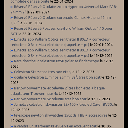
complete dans sa boite
le 22-01-2024
Réservé Réservé Oculaire zoom Hyperion Universal Mark IV 8-
24 mm 2"
le 22-01-2024
Réservé Réservé Oculaire coronado Cemax H-alpha 12mm
1,25"
le 22-01-2024
Réservé Réservé Focuser, crayford William Optics 1:10 pour
SCT
le 22-01-2024
Lunette apo William Optics zenithstar II 80ED + correcteur
reducteur 0,8x + Map electrique (raquette + pc)
le 22-01-2024
Lunette apo William Optics zenithstar II 80ED + correcteur
reducteur 0,8x + Map electrique (raquette + pc)
le 13-12-2023
Rare chercheur celestron 8x50 polarise finderscope
le 12-12-
2023
Celestron Starsense tres bon etat,
le 12-12-2023
oculaire Celestron Luminos 23mm, 82°, tres bon etat
le 12-12-
2023
Barlow powermate 4x televue 2’’tres bon etat + bague
adaptateur T powermate 4x
le 12-12-2023
Barlow powermate 5x televue tres bon etat
le 12-12-2023
Jumelles celestron skymaster 25x100 + trepied Cayer BV30L
le
12-12-2023
telescope newton skywatcher 250pds TBE + accessoires
le 12-
12-2023
a vendre un starbeam televue v1 en excellent etat
le 10-06-