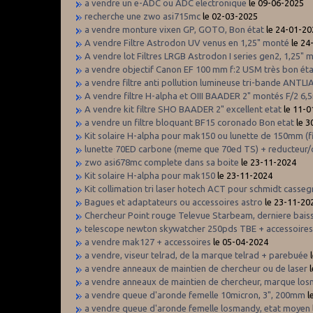
a vendre un e-ADC ou ADC electronique
le 09-06-2025
recherche une zwo asi715mc
le 02-03-2025
a vendre monture vixen GP, GOTO, Bon état
le 24-01-20
A vendre Filtre Astrodon UV venus en 1,25" monté
le 24
A vendre lot Filtres LRGB Astrodon I series gen2, 1,25" 
a vendre objectif Canon EF 100 mm f:2 USM très bon ét
a vendre filtre anti pollution lumineuse tri-bande ANTLI
A vendre filtre H-alpha et OIII BAADER 2" montés F/2 6,5
A vendre kit filtre SHO BAADER 2" excellent etat
le 11-0
a vendre un filtre bloquant BF15 coronado Bon etat
le 3
Kit solaire H-alpha pour mak150 ou lunette de 150mm (f
lunette 70ED carbone (meme que 70ed TS) + reducteur/co
zwo asi678mc complete dans sa boite
le 23-11-2024
Kit solaire H-alpha pour mak150
le 23-11-2024
Kit collimation tri laser hotech ACT pour schmidt casseg
Bagues et adaptateurs ou accessoires astro
le 23-11-20
Chercheur Point rouge Televue Starbeam, derniere baiss
telescope newton skywatcher 250pds TBE + accessoire
a vendre mak127 + accessoires
le 05-04-2024
a vendre, viseur telrad, de la marque telrad + parebuée
l
a vendre anneaux de maintien de chercheur ou de laser
l
a vendre anneaux de maintien de chercheur, marque lo
a vendre queue d'aronde femelle 10micron, 3", 200mm
l
a vendre queue d'aronde femelle losmandy, etat moyen