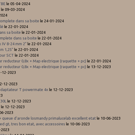
 TBE
le 05-04-2024
s
le 09-03-2024
2024
complete dans sa boite
le 24-01-2024
lé
le 22-01-2024
ans sa boite
le 22-01-2024
mplete dans sa boite
le 22-01-2024
k IV 8-24 mm 2"
le 22-01-2024
m 1,25"
le 22-01-2024
pour SCT
le 22-01-2024
ur reducteur 0,8x + Map electrique (raquette + pc)
le 22-01-2024
ur reducteur 0,8x + Map electrique (raquette + pc)
le 13-12-2023
2-12-2023
12-12-2023
 adaptateur T powermate 4x
le 12-12-2023
23
V30L
le 12-12-2023
s
le 12-12-2023
-06-2023
 queue d'aronde losmandy primalucelab excellent etat
le 10-06-2023
d gt, tres bon etat, avec accessoires
le 10-06-2023
-2023