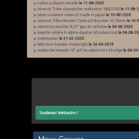
valise oculaires meade
le 11-08-2020
réservé Tube skywatcher maksutov 180/2700
le 11-08-
série oculaires vixen LV made in japan
le 10-08-2020
réservé. Filtre Baader Contrast Booster 31,75mm
le 10-
celestron nexstar 9,25" gps et carbone
le 04-08-2020
lunette solaire h-alpha daystar 60 solarscout
le 04-08-2
polemaster
le 21-02-2020
tête bino baader maxbright
le 26-04-2019
recherche meade 14" acf ou celestron c14 edge
le 06-04
Soutenez Webastro !