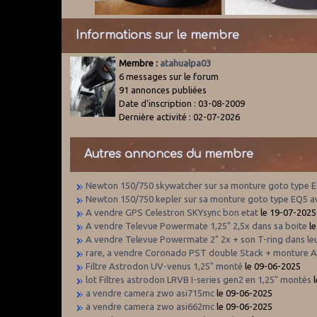
Informations sur le membre
Membre :
atahualpa03
6 messages sur le forum
91 annonces publiées
Date d'inscription : 03-08-2009
Dernière activité : 02-07-2026
Autres annonces du membre
Newton 150/750 skywatcher sur sa monture goto type E
Newton 150/750 kepler sur sa monture goto type EQ5 a
A vendre GPS Celestron SKYsync bon etat
le 19-07-2025
A vendre Televue Powermate 1,25" 2,5x dans sa boite
le
A vendre Televue Powermate 2" 2x + son T-ring dans leu
rare, a vendre Coronado PST double Stack + monture 
Filtre Astrodon UV-venus 1,25" monté
le 09-06-2025
lot Filtres astrodon LRVB I-series gen2 en 1,25" montés
l
a vendre camera zwo asi715mc
le 09-06-2025
a vendre camera zwo asi662mc
le 09-06-2025