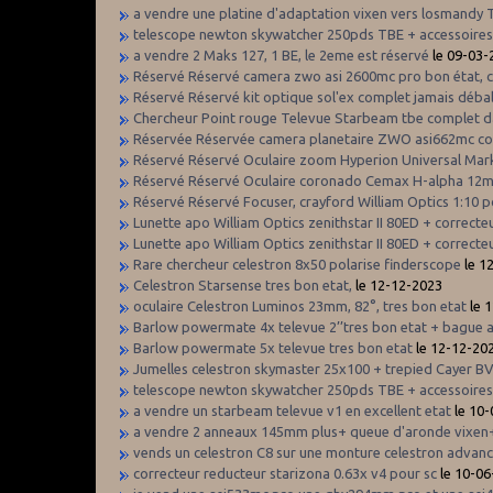
a vendre une platine d'adaptation vixen vers losmandy
telescope newton skywatcher 250pds TBE + accessoire
a vendre 2 Maks 127, 1 BE, le 2eme est réservé
le 09-03-
Réservé Réservé camera zwo asi 2600mc pro bon état, 
Réservé Réservé kit optique sol'ex complet jamais débal
Chercheur Point rouge Televue Starbeam tbe complet d
Réservée Réservée camera planetaire ZWO asi662mc co
Réservé Réservé Oculaire zoom Hyperion Universal Mar
Réservé Réservé Oculaire coronado Cemax H-alpha 12m
Réservé Réservé Focuser, crayford William Optics 1:10 
Lunette apo William Optics zenithstar II 80ED + correcte
Lunette apo William Optics zenithstar II 80ED + correcte
Rare chercheur celestron 8x50 polarise finderscope
le 1
Celestron Starsense tres bon etat,
le 12-12-2023
oculaire Celestron Luminos 23mm, 82°, tres bon etat
le 
Barlow powermate 4x televue 2’’tres bon etat + bague
Barlow powermate 5x televue tres bon etat
le 12-12-20
Jumelles celestron skymaster 25x100 + trepied Cayer B
telescope newton skywatcher 250pds TBE + accessoire
a vendre un starbeam televue v1 en excellent etat
le 10
a vendre 2 anneaux 145mm plus+ queue d'aronde vixen+
vends un celestron C8 sur une monture celestron advance
correcteur reducteur starizona 0.63x v4 pour sc
le 10-06