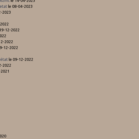
462mc
le 14-04-2023
etat
le 08-04-2023
2-2023
-2022
 19-12-2022
2022
12-2022
19-12-2022
 état
le 09-12-2022
2-2022
-2021
1
1
2020