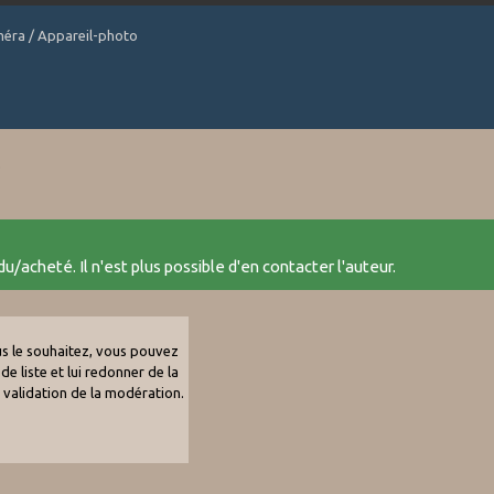
améra / Appareil-photo
)
u/acheté. Il n'est plus possible d'en contacter l'auteur.
ous le souhaitez, vous pouvez
de liste et lui redonner de la
e validation de la modération.