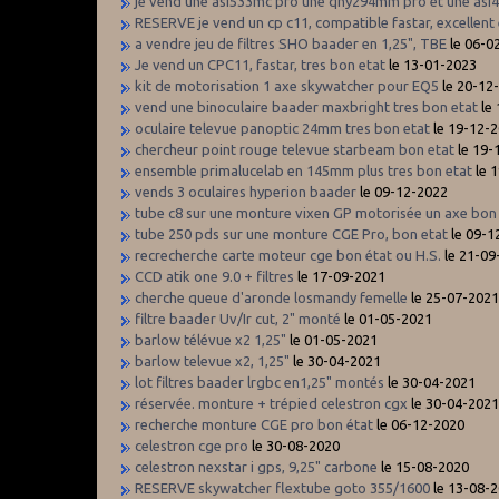
je vend une asi533mc pro une qhy294mm pro et une asi
RESERVE je vend un cp c11, compatible fastar, excellent 
a vendre jeu de filtres SHO baader en 1,25", TBE
le 06-0
Je vend un CPC11, fastar, tres bon etat
le 13-01-2023
kit de motorisation 1 axe skywatcher pour EQ5
le 20-12
vend une binoculaire baader maxbright tres bon etat
le
oculaire televue panoptic 24mm tres bon etat
le 19-12-
chercheur point rouge televue starbeam bon etat
le 19-
ensemble primalucelab en 145mm plus tres bon etat
le 
vends 3 oculaires hyperion baader
le 09-12-2022
tube c8 sur une monture vixen GP motorisée un axe bon
tube 250 pds sur une monture CGE Pro, bon etat
le 09-1
recrecherche carte moteur cge bon état ou H.S.
le 21-09
CCD atik one 9.0 + filtres
le 17-09-2021
cherche queue d'aronde losmandy femelle
le 25-07-202
filtre baader Uv/Ir cut, 2" monté
le 01-05-2021
barlow télévue x2 1,25"
le 01-05-2021
barlow televue x2, 1,25"
le 30-04-2021
lot filtres baader lrgbc en1,25" montés
le 30-04-2021
réservée. monture + trépied celestron cgx
le 30-04-202
recherche monture CGE pro bon état
le 06-12-2020
celestron cge pro
le 30-08-2020
celestron nexstar i gps, 9,25" carbone
le 15-08-2020
RESERVE skywatcher flextube goto 355/1600
le 13-08-