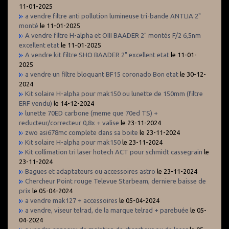
11-01-2025
a vendre filtre anti pollution lumineuse tri-bande ANTLIA 2"
monté
le 11-01-2025
A vendre filtre H-alpha et OIII BAADER 2" montés F/2 6,5nm
excellent etat
le 11-01-2025
A vendre kit filtre SHO BAADER 2" excellent etat
le 11-01-
2025
a vendre un filtre bloquant BF15 coronado Bon etat
le 30-12-
2024
Kit solaire H-alpha pour mak150 ou lunette de 150mm (filtre
ERF vendu)
le 14-12-2024
lunette 70ED carbone (meme que 70ed TS) +
reducteur/correcteur 0,8x + valise
le 23-11-2024
zwo asi678mc complete dans sa boite
le 23-11-2024
Kit solaire H-alpha pour mak150
le 23-11-2024
Kit collimation tri laser hotech ACT pour schmidt cassegrain
le
23-11-2024
Bagues et adaptateurs ou accessoires astro
le 23-11-2024
Chercheur Point rouge Televue Starbeam, derniere baisse de
prix
le 05-04-2024
a vendre mak127 + accessoires
le 05-04-2024
a vendre, viseur telrad, de la marque telrad + parebuée
le 05-
04-2024