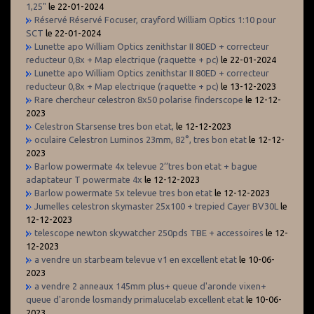
1,25"
le 22-01-2024
Réservé Réservé Focuser, crayford William Optics 1:10 pour
SCT
le 22-01-2024
Lunette apo William Optics zenithstar II 80ED + correcteur
reducteur 0,8x + Map electrique (raquette + pc)
le 22-01-2024
Lunette apo William Optics zenithstar II 80ED + correcteur
reducteur 0,8x + Map electrique (raquette + pc)
le 13-12-2023
Rare chercheur celestron 8x50 polarise finderscope
le 12-12-
2023
Celestron Starsense tres bon etat,
le 12-12-2023
oculaire Celestron Luminos 23mm, 82°, tres bon etat
le 12-12-
2023
Barlow powermate 4x televue 2’’tres bon etat + bague
adaptateur T powermate 4x
le 12-12-2023
Barlow powermate 5x televue tres bon etat
le 12-12-2023
Jumelles celestron skymaster 25x100 + trepied Cayer BV30L
le
12-12-2023
telescope newton skywatcher 250pds TBE + accessoires
le 12-
12-2023
a vendre un starbeam televue v1 en excellent etat
le 10-06-
2023
a vendre 2 anneaux 145mm plus+ queue d'aronde vixen+
queue d'aronde losmandy primalucelab excellent etat
le 10-06-
2023