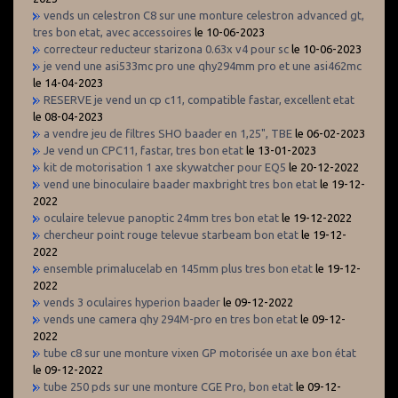
vends un celestron C8 sur une monture celestron advanced gt,
tres bon etat, avec accessoires
le 10-06-2023
correcteur reducteur starizona 0.63x v4 pour sc
le 10-06-2023
je vend une asi533mc pro une qhy294mm pro et une asi462mc
le 14-04-2023
RESERVE je vend un cp c11, compatible fastar, excellent etat
le 08-04-2023
a vendre jeu de filtres SHO baader en 1,25", TBE
le 06-02-2023
Je vend un CPC11, fastar, tres bon etat
le 13-01-2023
kit de motorisation 1 axe skywatcher pour EQ5
le 20-12-2022
vend une binoculaire baader maxbright tres bon etat
le 19-12-
2022
oculaire televue panoptic 24mm tres bon etat
le 19-12-2022
chercheur point rouge televue starbeam bon etat
le 19-12-
2022
ensemble primalucelab en 145mm plus tres bon etat
le 19-12-
2022
vends 3 oculaires hyperion baader
le 09-12-2022
vends une camera qhy 294M-pro en tres bon etat
le 09-12-
2022
tube c8 sur une monture vixen GP motorisée un axe bon état
le 09-12-2022
tube 250 pds sur une monture CGE Pro, bon etat
le 09-12-