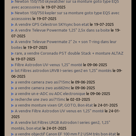
Newton 150/750 skywatcher sur sa monture goto type EQ5
avec accessoires
le 19-07-2025
Newton 150/750 kepler sur sa monture goto type EQ5 avec
accessoires
le 19-07-2025
A vendre GPS Celestron SKYsync bon etat
le 19-07-2025
A vendre Televue Powermate 1,25" 2,5x dans sa boite
le 19-
07-2025
A vendre Televue Powermate 2" 2x + son T-ring dans leur
boites
le 19-07-2025
rare, a vendre Coronado PST double Stack + monture ALTAZ
le 19-07-2025
Filtre Astrodon UV-venus 1,25" monté
le 09-06-2025
lot Filtres astrodon LRVB I-series gen2 en 1,25" montés
le 09-
06-2025
a vendre camera zwo asi715mc
le 09-06-2025
a vendre camera zwo asi662mc
le 09-06-2025
a vendre un e-ADC ou ADC electronique
le 09-06-2025
recherche une zwo asi715mc
le 02-03-2025
a vendre monture vixen GP, GOTO, Bon état
le 24-01-2025
A vendre Filtre Astrodon UV venus en 1,25" monté
le 24-01-
2025
A vendre lot Filtres LRGB Astrodon I series gen2, 1,25"
montés, bon etat
le 24-01-2025
a vendre objectif Canon EF 100 mm f:2 USM très bon état
le