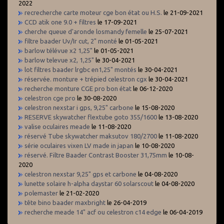
2022
recrecherche carte moteur cge bon état ou H.S.
le 21-09-2021
CCD atik one 9.0 + filtres
le 17-09-2021
cherche queue d'aronde losmandy femelle
le 25-07-2021
filtre baader Uv/Ir cut, 2" monté
le 01-05-2021
barlow télévue x2 1,25"
le 01-05-2021
barlow televue x2, 1,25"
le 30-04-2021
lot filtres baader lrgbc en1,25" montés
le 30-04-2021
réservée. monture + trépied celestron cgx
le 30-04-2021
recherche monture CGE pro bon état
le 06-12-2020
celestron cge pro
le 30-08-2020
celestron nexstar i gps, 9,25" carbone
le 15-08-2020
RESERVE skywatcher flextube goto 355/1600
le 13-08-2020
valise oculaires meade
le 11-08-2020
réservé Tube skywatcher maksutov 180/2700
le 11-08-2020
série oculaires vixen LV made in japan
le 10-08-2020
réservé. Filtre Baader Contrast Booster 31,75mm
le 10-08-
2020
celestron nexstar 9,25" gps et carbone
le 04-08-2020
lunette solaire h-alpha daystar 60 solarscout
le 04-08-2020
polemaster
le 21-02-2020
tête bino baader maxbright
le 26-04-2019
recherche meade 14" acf ou celestron c14 edge
le 06-04-2019