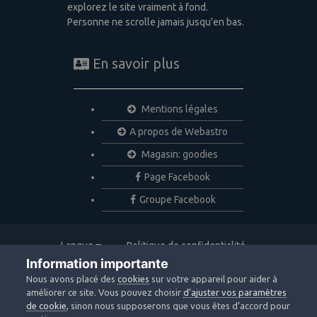
explorez le site vraiment à fond.
Personne ne scrolle jamais jusqu'en bas.
En savoir plus
Mentions légales
A propos de Webastro
Magasin: goodies
Page Facebook
Groupe Facebook
Langue
Politique de confidentialité
Nous contacter
Cookies
Information importante
Copyright © 2020 Webastro
Nous avons placé des
cookies
sur votre appareil pour aider à
Powered by Invision Community
améliorer ce site. Vous pouvez choisir
d’ajuster vos paramètres
de cookie
, sinon nous supposerons que vous êtes d’accord pour