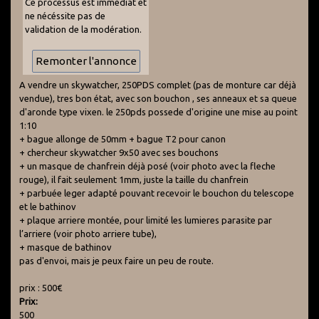
Ce processus est immédiat et
ne nécéssite pas de
validation de la modération.
A vendre un skywatcher, 250PDS complet (pas de monture car déjà
vendue), tres bon état, avec son bouchon , ses anneaux et sa queue
d'aronde type vixen. le 250pds possede d'origine une mise au point
1:10
+ bague allonge de 50mm + bague T2 pour canon
+ chercheur skywatcher 9x50 avec ses bouchons
+ un masque de chanfrein déjà posé (voir photo avec la fleche
rouge), il fait seulement 1mm, juste la taille du chanfrein
+ parbuée leger adapté pouvant recevoir le bouchon du telescope
et le bathinov
+ plaque arriere montée, pour limité les lumieres parasite par
l’arriere (voir photo arriere tube),
+ masque de bathinov
pas d'envoi, mais je peux faire un peu de route.
prix : 500€
Prix:
500