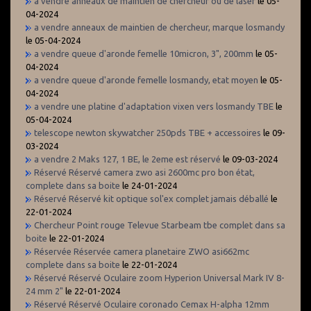
a vendre anneaux de maintien de chercheur ou de laser
le 05-
04-2024
a vendre anneaux de maintien de chercheur, marque losmandy
le 05-04-2024
a vendre queue d'aronde femelle 10micron, 3", 200mm
le 05-
04-2024
a vendre queue d'aronde femelle losmandy, etat moyen
le 05-
04-2024
a vendre une platine d'adaptation vixen vers losmandy TBE
le
05-04-2024
telescope newton skywatcher 250pds TBE + accessoires
le 09-
03-2024
a vendre 2 Maks 127, 1 BE, le 2eme est réservé
le 09-03-2024
Réservé Réservé camera zwo asi 2600mc pro bon état,
complete dans sa boite
le 24-01-2024
Réservé Réservé kit optique sol'ex complet jamais déballé
le
22-01-2024
Chercheur Point rouge Televue Starbeam tbe complet dans sa
boite
le 22-01-2024
Réservée Réservée camera planetaire ZWO asi662mc
complete dans sa boite
le 22-01-2024
Réservé Réservé Oculaire zoom Hyperion Universal Mark IV 8-
24 mm 2"
le 22-01-2024
Réservé Réservé Oculaire coronado Cemax H-alpha 12mm