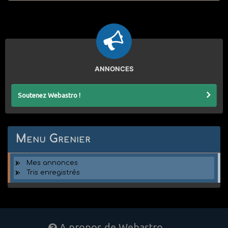
ANNONCES
Soutenez Webastro !
Menu Grenier
Mes annonces
Tris enregistrés
A propos de Webastro