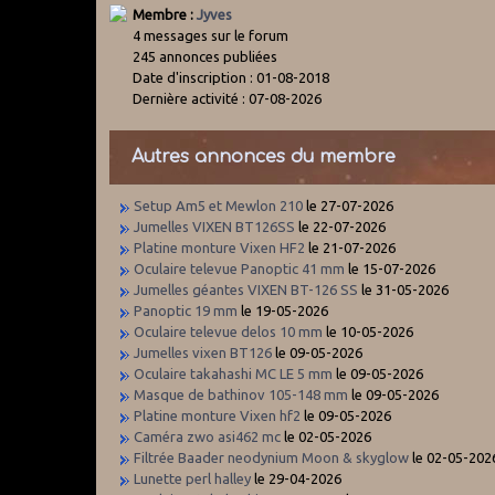
Membre :
Jyves
4 messages sur le forum
245 annonces publiées
Date d'inscription : 01-08-2018
Dernière activité : 07-08-2026
Autres annonces du membre
Setup Am5 et Mewlon 210
le 27-07-2026
Jumelles VIXEN BT126SS
le 22-07-2026
Platine monture Vixen HF2
le 21-07-2026
Oculaire televue Panoptic 41 mm
le 15-07-2026
Jumelles géantes VIXEN BT-126 SS
le 31-05-2026
Panoptic 19 mm
le 19-05-2026
Oculaire televue delos 10 mm
le 10-05-2026
Jumelles vixen BT126
le 09-05-2026
Oculaire takahashi MC LE 5 mm
le 09-05-2026
Masque de bathinov 105-148 mm
le 09-05-2026
Platine monture Vixen hf2
le 09-05-2026
Caméra zwo asi462 mc
le 02-05-2026
Filtrée Baader neodynium Moon & skyglow
le 02-05-202
Lunette perl halley
le 29-04-2026