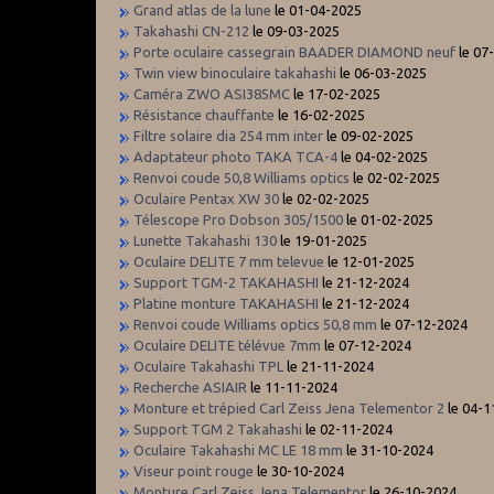
Grand atlas de la lune
le 01-04-2025
Takahashi CN-212
le 09-03-2025
Porte oculaire cassegrain BAADER DIAMOND neuf
le 07
Twin view binoculaire takahashi
le 06-03-2025
Caméra ZWO ASI385MC
le 17-02-2025
Résistance chauffante
le 16-02-2025
Filtre solaire dia 254 mm inter
le 09-02-2025
Adaptateur photo TAKA TCA-4
le 04-02-2025
Renvoi coude 50,8 Williams optics
le 02-02-2025
Oculaire Pentax XW 30
le 02-02-2025
Télescope Pro Dobson 305/1500
le 01-02-2025
Lunette Takahashi 130
le 19-01-2025
Oculaire DELITE 7 mm televue
le 12-01-2025
Support TGM-2 TAKAHASHI
le 21-12-2024
Platine monture TAKAHASHI
le 21-12-2024
Renvoi coude Williams optics 50,8 mm
le 07-12-2024
Oculaire DELITE télévue 7mm
le 07-12-2024
Oculaire Takahashi TPL
le 21-11-2024
Recherche ASIAIR
le 11-11-2024
Monture et trépied Carl Zeiss Jena Telementor 2
le 04-1
Support TGM 2 Takahashi
le 02-11-2024
Oculaire Takahashi MC LE 18 mm
le 31-10-2024
Viseur point rouge
le 30-10-2024
Monture Carl Zeiss Jena Telementor
le 26-10-2024