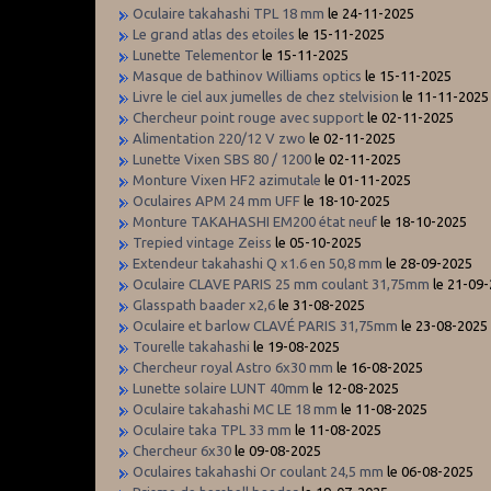
Oculaire takahashi TPL 18 mm
le 24-11-2025
Le grand atlas des etoiles
le 15-11-2025
Lunette Telementor
le 15-11-2025
Masque de bathinov Williams optics
le 15-11-2025
Livre le ciel aux jumelles de chez stelvision
le 11-11-2025
Chercheur point rouge avec support
le 02-11-2025
Alimentation 220/12 V zwo
le 02-11-2025
Lunette Vixen SBS 80 / 1200
le 02-11-2025
Monture Vixen HF2 azimutale
le 01-11-2025
Oculaires APM 24 mm UFF
le 18-10-2025
Monture TAKAHASHI EM200 état neuf
le 18-10-2025
Trepied vintage Zeiss
le 05-10-2025
Extendeur takahashi Q x1.6 en 50,8 mm
le 28-09-2025
Oculaire CLAVE PARIS 25 mm coulant 31,75mm
le 21-09
Glasspath baader x2,6
le 31-08-2025
Oculaire et barlow CLAVÉ PARIS 31,75mm
le 23-08-2025
Tourelle takahashi
le 19-08-2025
Chercheur royal Astro 6x30 mm
le 16-08-2025
Lunette solaire LUNT 40mm
le 12-08-2025
Oculaire takahashi MC LE 18 mm
le 11-08-2025
Oculaire taka TPL 33 mm
le 11-08-2025
Chercheur 6x30
le 09-08-2025
Oculaires takahashi Or coulant 24,5 mm
le 06-08-2025