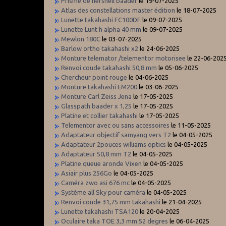
Prisme de hershell baader
le 19-07-2025
Atlas des constellations master édition
le 18-07-2025
Lunette takahashi FC100DF
le 09-07-2025
Lunette Lunt h alpha 40 mm
le 09-07-2025
Mewlon 180C
le 03-07-2025
Barlow ortho takahashi x2
le 24-06-2025
Monture telemator /telementor motorisee
le 22-06-202
Renvoi coude takahashi 50,8 mm
le 05-06-2025
Chercheur point rouge
le 04-06-2025
Monture takahashi EM200
le 03-06-2025
Monture Carl Zeiss Jena
le 17-05-2025
Glasspath baader x 1,25
le 17-05-2025
Platine et collier takahashi
le 17-05-2025
Telementor avec ou sans accessoires
le 11-05-2025
Adaptateur objectif samyang vers T2
le 04-05-2025
Adaptateur 2pouces williams optics
le 04-05-2025
Adaptateur 50,8 mm T2
le 04-05-2025
Platine queue aronde Vixen
le 04-05-2025
Asiair plus 256Go
le 04-05-2025
Caméra zwo asi 676 mc
le 04-05-2025
Système all Sky pour caméra
le 04-05-2025
Renvoi coude 31,75 mm takahashi
le 21-04-2025
Lunette takahashi TSA120
le 20-04-2025
Oculaire taka TOE 3,3 mm 52 degres
le 06-04-2025