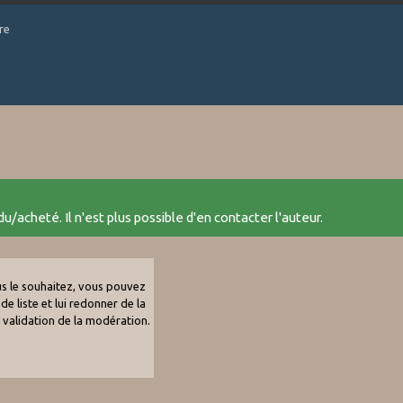
re
u/acheté. Il n'est plus possible d'en contacter l'auteur.
ous le souhaitez, vous pouvez
de liste et lui redonner de la
e validation de la modération.