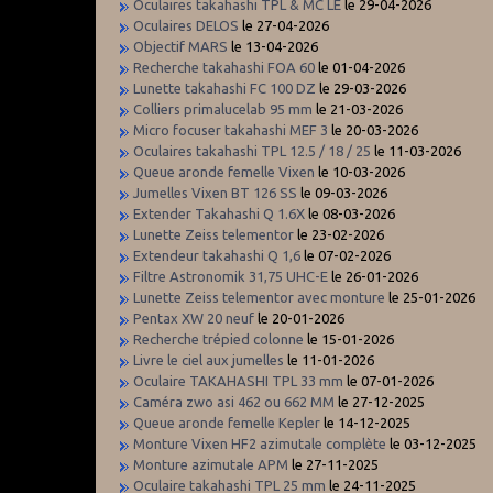
Oculaires takahashi TPL & MC LE
le 29-04-2026
Oculaires DELOS
le 27-04-2026
Objectif MARS
le 13-04-2026
Recherche takahashi FOA 60
le 01-04-2026
Lunette takahashi FC 100 DZ
le 29-03-2026
Colliers primalucelab 95 mm
le 21-03-2026
Micro focuser takahashi MEF 3
le 20-03-2026
Oculaires takahashi TPL 12.5 / 18 / 25
le 11-03-2026
Queue aronde femelle Vixen
le 10-03-2026
Jumelles Vixen BT 126 SS
le 09-03-2026
Extender Takahashi Q 1.6X
le 08-03-2026
Lunette Zeiss telementor
le 23-02-2026
Extendeur takahashi Q 1,6
le 07-02-2026
Filtre Astronomik 31,75 UHC-E
le 26-01-2026
Lunette Zeiss telementor avec monture
le 25-01-2026
Pentax XW 20 neuf
le 20-01-2026
Recherche trépied colonne
le 15-01-2026
Livre le ciel aux jumelles
le 11-01-2026
Oculaire TAKAHASHI TPL 33 mm
le 07-01-2026
Caméra zwo asi 462 ou 662 MM
le 27-12-2025
Queue aronde femelle Kepler
le 14-12-2025
Monture Vixen HF2 azimutale complète
le 03-12-2025
Monture azimutale APM
le 27-11-2025
Oculaire takahashi TPL 25 mm
le 24-11-2025