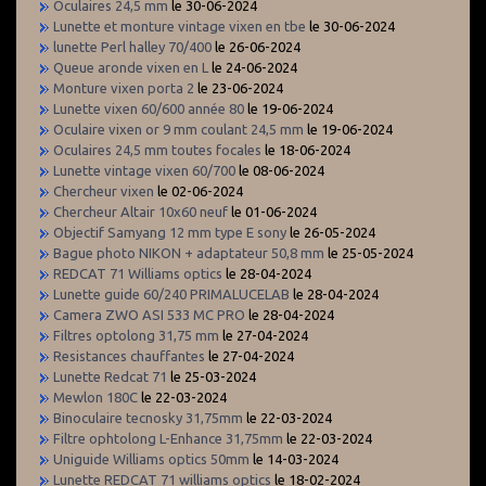
Oculaires 24,5 mm
le 30-06-2024
Lunette et monture vintage vixen en tbe
le 30-06-2024
lunette Perl halley 70/400
le 26-06-2024
Queue aronde vixen en L
le 24-06-2024
Monture vixen porta 2
le 23-06-2024
Lunette vixen 60/600 année 80
le 19-06-2024
Oculaire vixen or 9 mm coulant 24,5 mm
le 19-06-2024
Oculaires 24,5 mm toutes focales
le 18-06-2024
Lunette vintage vixen 60/700
le 08-06-2024
Chercheur vixen
le 02-06-2024
Chercheur Altair 10x60 neuf
le 01-06-2024
Objectif Samyang 12 mm type E sony
le 26-05-2024
Bague photo NIKON + adaptateur 50,8 mm
le 25-05-2024
REDCAT 71 Williams optics
le 28-04-2024
Lunette guide 60/240 PRIMALUCELAB
le 28-04-2024
Camera ZWO ASI 533 MC PRO
le 28-04-2024
Filtres optolong 31,75 mm
le 27-04-2024
Resistances chauffantes
le 27-04-2024
Lunette Redcat 71
le 25-03-2024
Mewlon 180C
le 22-03-2024
Binoculaire tecnosky 31,75mm
le 22-03-2024
Filtre ophtolong L-Enhance 31,75mm
le 22-03-2024
Uniguide Williams optics 50mm
le 14-03-2024
Lunette REDCAT 71 williams optics
le 18-02-2024