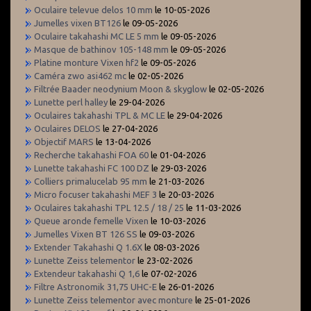
Oculaire televue delos 10 mm
le 10-05-2026
Jumelles vixen BT126
le 09-05-2026
Oculaire takahashi MC LE 5 mm
le 09-05-2026
Masque de bathinov 105-148 mm
le 09-05-2026
Platine monture Vixen hf2
le 09-05-2026
Caméra zwo asi462 mc
le 02-05-2026
Filtrée Baader neodynium Moon & skyglow
le 02-05-2026
Lunette perl halley
le 29-04-2026
Oculaires takahashi TPL & MC LE
le 29-04-2026
Oculaires DELOS
le 27-04-2026
Objectif MARS
le 13-04-2026
Recherche takahashi FOA 60
le 01-04-2026
Lunette takahashi FC 100 DZ
le 29-03-2026
Colliers primalucelab 95 mm
le 21-03-2026
Micro focuser takahashi MEF 3
le 20-03-2026
Oculaires takahashi TPL 12.5 / 18 / 25
le 11-03-2026
Queue aronde femelle Vixen
le 10-03-2026
Jumelles Vixen BT 126 SS
le 09-03-2026
Extender Takahashi Q 1.6X
le 08-03-2026
Lunette Zeiss telementor
le 23-02-2026
Extendeur takahashi Q 1,6
le 07-02-2026
Filtre Astronomik 31,75 UHC-E
le 26-01-2026
Lunette Zeiss telementor avec monture
le 25-01-2026