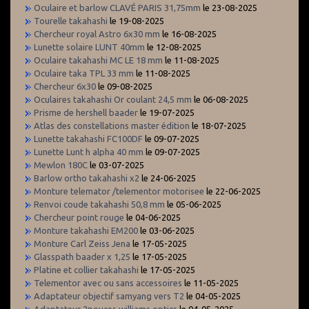
Oculaire et barlow CLAVÉ PARIS 31,75mm
le 23-08-2025
Tourelle takahashi
le 19-08-2025
Chercheur royal Astro 6x30 mm
le 16-08-2025
Lunette solaire LUNT 40mm
le 12-08-2025
Oculaire takahashi MC LE 18 mm
le 11-08-2025
Oculaire taka TPL 33 mm
le 11-08-2025
Chercheur 6x30
le 09-08-2025
Oculaires takahashi Or coulant 24,5 mm
le 06-08-2025
Prisme de hershell baader
le 19-07-2025
Atlas des constellations master édition
le 18-07-2025
Lunette takahashi FC100DF
le 09-07-2025
Lunette Lunt h alpha 40 mm
le 09-07-2025
Mewlon 180C
le 03-07-2025
Barlow ortho takahashi x2
le 24-06-2025
Monture telemator /telementor motorisee
le 22-06-2025
Renvoi coude takahashi 50,8 mm
le 05-06-2025
Chercheur point rouge
le 04-06-2025
Monture takahashi EM200
le 03-06-2025
Monture Carl Zeiss Jena
le 17-05-2025
Glasspath baader x 1,25
le 17-05-2025
Platine et collier takahashi
le 17-05-2025
Telementor avec ou sans accessoires
le 11-05-2025
Adaptateur objectif samyang vers T2
le 04-05-2025