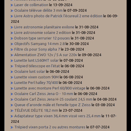
Laser de collimation
le 13-09-2024
Oculaire télévue délite 3 mm
le 07-09-2024
Livre Astro photo de Patrick l’écureuil 2 eme édition
le 06-09-
2024
Livre astronomie planétaire exilone
le 31-08-2024
Livre astronomie solaire 2 edition
le 31-08-2024
Dobson type serrurier 12 pouces
le 31-08-2024
Objectifs Samyang 14 mm 2.8
le 30-08-2024
Filtre cls pour Sony alpha 7
le 23-08-2024
Alimentation ZWO 12v / 5 A sur 220v
le 09-08-2024
Lunette lunt LS60MT solar
le 07-08-2024
Trépied télescope en l’état
le 06-08-2024
Oculaire lunt solar
le 06-08-2024
Lunette vixen custom 90M
le 06-08-2024
Lunette Perl halley 70/400
le 06-08-2024
Lunette avec monture Perl 60/800 vintage
le 06-08-2024
Oculaire Carl Zeiss Jena O - 10 mm
le 06-08-2024
Oculaire Carl Zeiss Jena H-25 coulant 24,5 mm
le 04-08-2024
Queue d’aronde mâle et femelle type Z Zeiss
le 03-08-2024
TÉLÉVUE DÉLITE 18,2 mm
le 23-07-2024
Adaptateur type vixen 36,4 mm vissé vers 25,4 mm
le 11-07-
2024
Trépied vixen porta 2 ou autres montures
le 07-07-2024