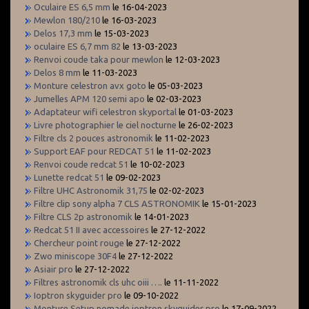
Oculaire ES 6,5 mm
le 16-04-2023
Mewlon 180/210
le 16-03-2023
Delos 17,3 mm
le 15-03-2023
oculaire ES 6,7 mm 82
le 13-03-2023
Renvoi coude taka pour mewlon
le 12-03-2023
Delos 8 mm
le 11-03-2023
Monture celestron avx goto
le 05-03-2023
Jumelles APM 120 semi apo
le 02-03-2023
Adaptateur wifi celestron skyportal
le 01-03-2023
Livre photographier le ciel nocturne
le 26-02-2023
Filtre cls 2 pouces astronomik
le 11-02-2023
Support EAF pour REDCAT 51
le 11-02-2023
Renvoi coude redcat 51
le 10-02-2023
Lunette redcat 51
le 09-02-2023
Filtre UHC Astronomik 31,75
le 02-02-2023
Filtre clip sony alpha 7 CLS ASTRONOMIK
le 15-01-2023
Filtre CLS 2p astronomik
le 14-01-2023
Redcat 51 II avec accessoires
le 27-12-2022
Chercheur point rouge
le 27-12-2022
Zwo miniscope 30F4
le 27-12-2022
Asiair pro
le 27-12-2022
Filtres astronomik cls uhc oiii ….
le 11-11-2022
Ioptron skyguider pro
le 09-10-2022
Monture Setup nomade ioptron skyguider pro
le 17-09-2022