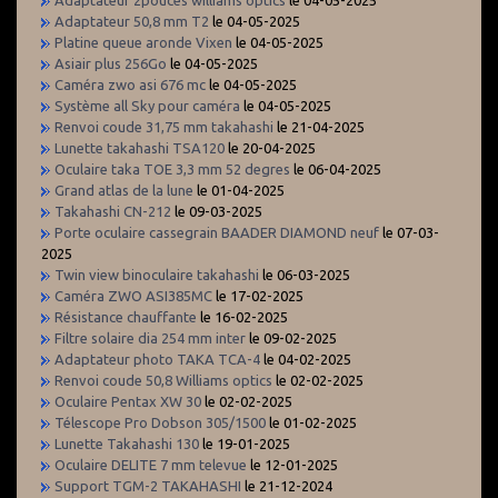
Adaptateur 2pouces williams optics
le 04-05-2025
Adaptateur 50,8 mm T2
le 04-05-2025
Platine queue aronde Vixen
le 04-05-2025
Asiair plus 256Go
le 04-05-2025
Caméra zwo asi 676 mc
le 04-05-2025
Système all Sky pour caméra
le 04-05-2025
Renvoi coude 31,75 mm takahashi
le 21-04-2025
Lunette takahashi TSA120
le 20-04-2025
Oculaire taka TOE 3,3 mm 52 degres
le 06-04-2025
Grand atlas de la lune
le 01-04-2025
Takahashi CN-212
le 09-03-2025
Porte oculaire cassegrain BAADER DIAMOND neuf
le 07-03-
2025
Twin view binoculaire takahashi
le 06-03-2025
Caméra ZWO ASI385MC
le 17-02-2025
Résistance chauffante
le 16-02-2025
Filtre solaire dia 254 mm inter
le 09-02-2025
Adaptateur photo TAKA TCA-4
le 04-02-2025
Renvoi coude 50,8 Williams optics
le 02-02-2025
Oculaire Pentax XW 30
le 02-02-2025
Télescope Pro Dobson 305/1500
le 01-02-2025
Lunette Takahashi 130
le 19-01-2025
Oculaire DELITE 7 mm televue
le 12-01-2025
Support TGM-2 TAKAHASHI
le 21-12-2024