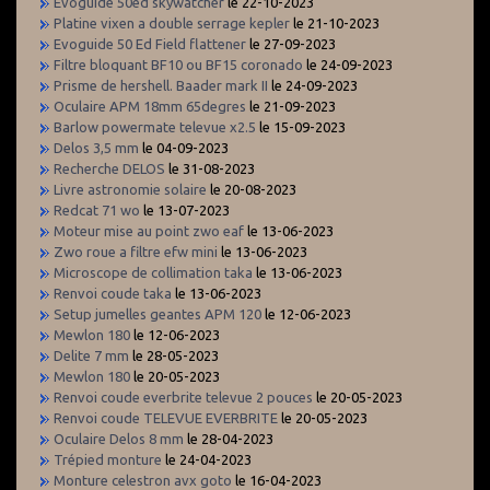
Evoguide 50ed skywatcher
le 22-10-2023
Platine vixen a double serrage kepler
le 21-10-2023
Evoguide 50 Ed Field flattener
le 27-09-2023
Filtre bloquant BF10 ou BF15 coronado
le 24-09-2023
Prisme de hershell. Baader mark II
le 24-09-2023
Oculaire APM 18mm 65degres
le 21-09-2023
Barlow powermate televue x2.5
le 15-09-2023
Delos 3,5 mm
le 04-09-2023
Recherche DELOS
le 31-08-2023
Livre astronomie solaire
le 20-08-2023
Redcat 71 wo
le 13-07-2023
Moteur mise au point zwo eaf
le 13-06-2023
Zwo roue a filtre efw mini
le 13-06-2023
Microscope de collimation taka
le 13-06-2023
Renvoi coude taka
le 13-06-2023
Setup jumelles geantes APM 120
le 12-06-2023
Mewlon 180
le 12-06-2023
Delite 7 mm
le 28-05-2023
Mewlon 180
le 20-05-2023
Renvoi coude everbrite televue 2 pouces
le 20-05-2023
Renvoi coude TELEVUE EVERBRITE
le 20-05-2023
Oculaire Delos 8 mm
le 28-04-2023
Trépied monture
le 24-04-2023
Monture celestron avx goto
le 16-04-2023