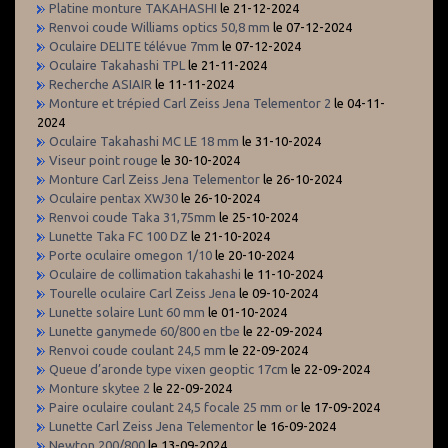
Platine monture TAKAHASHI
le 21-12-2024
Renvoi coude Williams optics 50,8 mm
le 07-12-2024
Oculaire DELITE télévue 7mm
le 07-12-2024
Oculaire Takahashi TPL
le 21-11-2024
Recherche ASIAIR
le 11-11-2024
Monture et trépied Carl Zeiss Jena Telementor 2
le 04-11-
2024
Oculaire Takahashi MC LE 18 mm
le 31-10-2024
Viseur point rouge
le 30-10-2024
Monture Carl Zeiss Jena Telementor
le 26-10-2024
Oculaire pentax XW30
le 26-10-2024
Renvoi coude Taka 31,75mm
le 25-10-2024
Lunette Taka FC 100 DZ
le 21-10-2024
Porte oculaire omegon 1/10
le 20-10-2024
Oculaire de collimation takahashi
le 11-10-2024
Tourelle oculaire Carl Zeiss Jena
le 09-10-2024
Lunette solaire Lunt 60 mm
le 01-10-2024
Lunette ganymede 60/800 en tbe
le 22-09-2024
Renvoi coude coulant 24,5 mm
le 22-09-2024
Queue d’aronde type vixen geoptic 17cm
le 22-09-2024
Monture skytee 2
le 22-09-2024
Paire oculaire coulant 24,5 focale 25 mm or
le 17-09-2024
Lunette Carl Zeiss Jena Telementor
le 16-09-2024
Newton 200/800
le 13-09-2024