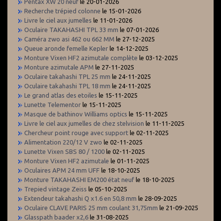
Pentax XW 20 neuf
le 20-01-2026
Recherche trépied colonne
le 15-01-2026
Livre le ciel aux jumelles
le 11-01-2026
Oculaire TAKAHASHI TPL 33 mm
le 07-01-2026
Caméra zwo asi 462 ou 662 MM
le 27-12-2025
Queue aronde femelle Kepler
le 14-12-2025
Monture Vixen HF2 azimutale complète
le 03-12-2025
Monture azimutale APM
le 27-11-2025
Oculaire takahashi TPL 25 mm
le 24-11-2025
Oculaire takahashi TPL 18 mm
le 24-11-2025
Le grand atlas des etoiles
le 15-11-2025
Lunette Telementor
le 15-11-2025
Masque de bathinov Williams optics
le 15-11-2025
Livre le ciel aux jumelles de chez stelvision
le 11-11-2025
Chercheur point rouge avec support
le 02-11-2025
Alimentation 220/12 V zwo
le 02-11-2025
Lunette Vixen SBS 80 / 1200
le 02-11-2025
Monture Vixen HF2 azimutale
le 01-11-2025
Oculaires APM 24 mm UFF
le 18-10-2025
Monture TAKAHASHI EM200 état neuf
le 18-10-2025
Trepied vintage Zeiss
le 05-10-2025
Extendeur takahashi Q x1.6 en 50,8 mm
le 28-09-2025
Oculaire CLAVE PARIS 25 mm coulant 31,75mm
le 21-09-2025
Glasspath baader x2,6
le 31-08-2025