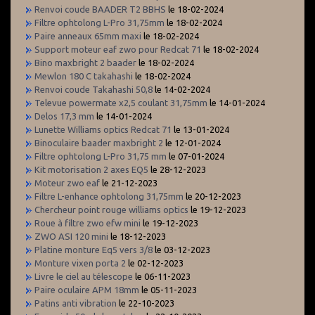
Renvoi coude BAADER T2 BBHS
le 18-02-2024
Filtre ophtolong L-Pro 31,75mm
le 18-02-2024
Paire anneaux 65mm maxi
le 18-02-2024
Support moteur eaf zwo pour Redcat 71
le 18-02-2024
Bino maxbright 2 baader
le 18-02-2024
Mewlon 180 C takahashi
le 18-02-2024
Renvoi coude Takahashi 50,8
le 14-02-2024
Televue powermate x2,5 coulant 31,75mm
le 14-01-2024
Delos 17,3 mm
le 14-01-2024
Lunette Williams optics Redcat 71
le 13-01-2024
Binoculaire baader maxbright 2
le 12-01-2024
Filtre ophtolong L-Pro 31,75 mm
le 07-01-2024
Kit motorisation 2 axes EQ5
le 28-12-2023
Moteur zwo eaf
le 21-12-2023
Filtre L-enhance ophtolong 31,75mm
le 20-12-2023
Chercheur point rouge williams optics
le 19-12-2023
Roue à filtre zwo efw mini
le 19-12-2023
ZWO ASI 120 mini
le 18-12-2023
Platine monture Eq5 vers 3/8
le 03-12-2023
Monture vixen porta 2
le 02-12-2023
Livre le ciel au télescope
le 06-11-2023
Paire oculaire APM 18mm
le 05-11-2023
Patins anti vibration
le 22-10-2023