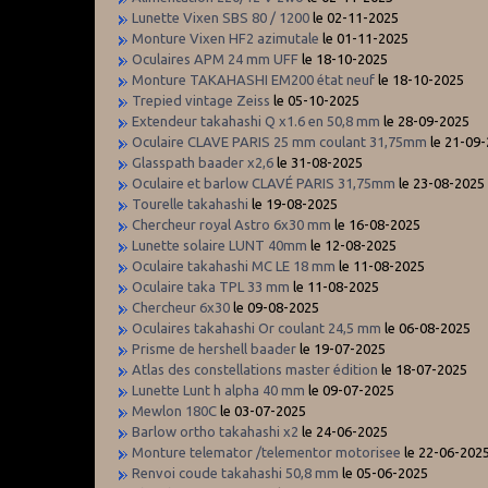
Lunette Vixen SBS 80 / 1200
le 02-11-2025
Monture Vixen HF2 azimutale
le 01-11-2025
Oculaires APM 24 mm UFF
le 18-10-2025
Monture TAKAHASHI EM200 état neuf
le 18-10-2025
Trepied vintage Zeiss
le 05-10-2025
Extendeur takahashi Q x1.6 en 50,8 mm
le 28-09-2025
Oculaire CLAVE PARIS 25 mm coulant 31,75mm
le 21-09
Glasspath baader x2,6
le 31-08-2025
Oculaire et barlow CLAVÉ PARIS 31,75mm
le 23-08-2025
Tourelle takahashi
le 19-08-2025
Chercheur royal Astro 6x30 mm
le 16-08-2025
Lunette solaire LUNT 40mm
le 12-08-2025
Oculaire takahashi MC LE 18 mm
le 11-08-2025
Oculaire taka TPL 33 mm
le 11-08-2025
Chercheur 6x30
le 09-08-2025
Oculaires takahashi Or coulant 24,5 mm
le 06-08-2025
Prisme de hershell baader
le 19-07-2025
Atlas des constellations master édition
le 18-07-2025
Lunette Lunt h alpha 40 mm
le 09-07-2025
Mewlon 180C
le 03-07-2025
Barlow ortho takahashi x2
le 24-06-2025
Monture telemator /telementor motorisee
le 22-06-202
Renvoi coude takahashi 50,8 mm
le 05-06-2025