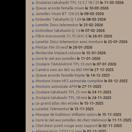
Oculaires takahashi TPL 12.5 / 18 / 25
le 11-03-2026
Queue aronde femelle Vixen
le 10-03-2026
Jumelles Vixen BT 126 SS
le 09-03-2026
Extender Takahashi Q 1.6X
le 08-03-2026
Lunette Zeiss telementor
le 23-02-2026
Extendeur takahashi Q 1,6
le 07-02-2026
Filtre Astronomik 31,75 UHC-E
le 26-01-2026
Lunette Zeiss telementor avec monture
le 25-01-2026
Pentax XW 20 neuf
le 20-01-2026
Recherche trépied colonne
le 15-01-2026
Livre le ciel aux jumelles
le 11-01-2026
Oculaire TAKAHASHI TPL 33 mm
le 07-01-2026
Caméra zwo asi 462 ou 662 MM
le 27-12-2025
Queue aronde femelle Kepler
le 14-12-2025
Monture Vixen HF2 azimutale complète
le 03-12-2025
Monture azimutale APM
le 27-11-2025
Oculaire takahashi TPL 25 mm
le 24-11-2025
Oculaire takahashi TPL 18 mm
le 24-11-2025
Le grand atlas des etoiles
le 15-11-2025
Lunette Telementor
le 15-11-2025
Masque de bathinov Williams optics
le 15-11-2025
Livre le ciel aux jumelles de chez stelvision
le 11-11-2025
Chercheur point rouge avec support
le 02-11-2025
Alimentation 220/12 V zwo
le 02-11-2025