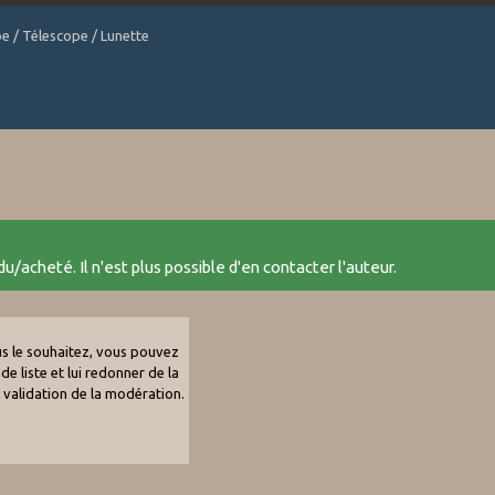
be / Télescope / Lunette
u/acheté. Il n'est plus possible d'en contacter l'auteur.
ous le souhaitez, vous pouvez
de liste et lui redonner de la
e validation de la modération.