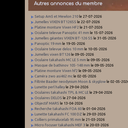
Autres annonces du membre
Setup Am5 et Mewlon 210
le 27-07-2026
Jumelles VIXEN BT126SS
le 22-07-2026
Platine monture Vixen HF2
le 21-07-2026
Oculaire televue Panoptic 41 mm
le 15-07-2026
Jumelles géantes VIXEN BT-126 SS
le 31-05-2026
Panoptic 19 mm
le 19-05-2026
Oculaire televue delos 10 mm
le 10-05-2026
Jumelles vixen BT126
le 09-05-2026
Oculaire takahashi MC LE 5 mm
le 09-05-2026
Masque de bathinov 105-148 mm
le 09-05-2026
Platine monture Vixen hf2
le 09-05-2026
Caméra zwo asi462 mc
le 02-05-2026
Filtrée Baader neodynium Moon & skyglow
le 02-05-202
Lunette perl halley
le 29-04-2026
Oculaires takahashi TPL & MC LE
le 29-04-2026
Oculaires DELOS
le 27-04-2026
Objectif MARS
le 13-04-2026
Recherche takahashi FOA 60
le 01-04-2026
Lunette takahashi FC 100 DZ
le 29-03-2026
Colliers primalucelab 95 mm
le 21-03-2026
Micro focuser takahashi MEF 3
le 20-03-2026