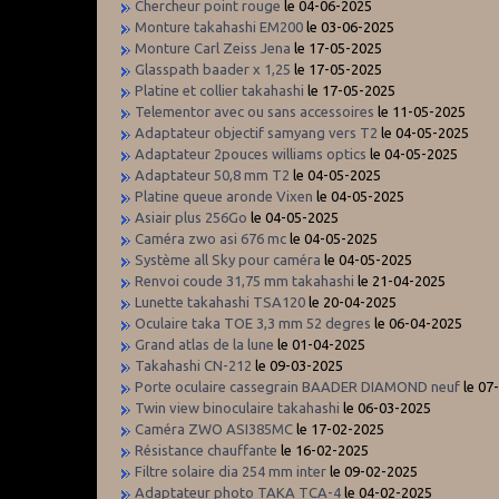
Chercheur point rouge
le 04-06-2025
Monture takahashi EM200
le 03-06-2025
Monture Carl Zeiss Jena
le 17-05-2025
Glasspath baader x 1,25
le 17-05-2025
Platine et collier takahashi
le 17-05-2025
Telementor avec ou sans accessoires
le 11-05-2025
Adaptateur objectif samyang vers T2
le 04-05-2025
Adaptateur 2pouces williams optics
le 04-05-2025
Adaptateur 50,8 mm T2
le 04-05-2025
Platine queue aronde Vixen
le 04-05-2025
Asiair plus 256Go
le 04-05-2025
Caméra zwo asi 676 mc
le 04-05-2025
Système all Sky pour caméra
le 04-05-2025
Renvoi coude 31,75 mm takahashi
le 21-04-2025
Lunette takahashi TSA120
le 20-04-2025
Oculaire taka TOE 3,3 mm 52 degres
le 06-04-2025
Grand atlas de la lune
le 01-04-2025
Takahashi CN-212
le 09-03-2025
Porte oculaire cassegrain BAADER DIAMOND neuf
le 07
Twin view binoculaire takahashi
le 06-03-2025
Caméra ZWO ASI385MC
le 17-02-2025
Résistance chauffante
le 16-02-2025
Filtre solaire dia 254 mm inter
le 09-02-2025
Adaptateur photo TAKA TCA-4
le 04-02-2025