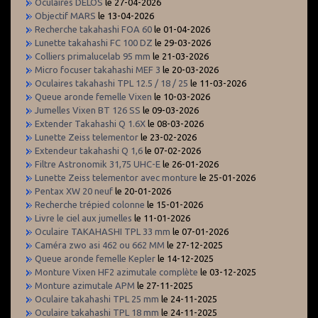
Oculaires DELOS
le 27-04-2026
Objectif MARS
le 13-04-2026
Recherche takahashi FOA 60
le 01-04-2026
Lunette takahashi FC 100 DZ
le 29-03-2026
Colliers primalucelab 95 mm
le 21-03-2026
Micro focuser takahashi MEF 3
le 20-03-2026
Oculaires takahashi TPL 12.5 / 18 / 25
le 11-03-2026
Queue aronde femelle Vixen
le 10-03-2026
Jumelles Vixen BT 126 SS
le 09-03-2026
Extender Takahashi Q 1.6X
le 08-03-2026
Lunette Zeiss telementor
le 23-02-2026
Extendeur takahashi Q 1,6
le 07-02-2026
Filtre Astronomik 31,75 UHC-E
le 26-01-2026
Lunette Zeiss telementor avec monture
le 25-01-2026
Pentax XW 20 neuf
le 20-01-2026
Recherche trépied colonne
le 15-01-2026
Livre le ciel aux jumelles
le 11-01-2026
Oculaire TAKAHASHI TPL 33 mm
le 07-01-2026
Caméra zwo asi 462 ou 662 MM
le 27-12-2025
Queue aronde femelle Kepler
le 14-12-2025
Monture Vixen HF2 azimutale complète
le 03-12-2025
Monture azimutale APM
le 27-11-2025
Oculaire takahashi TPL 25 mm
le 24-11-2025
Oculaire takahashi TPL 18 mm
le 24-11-2025