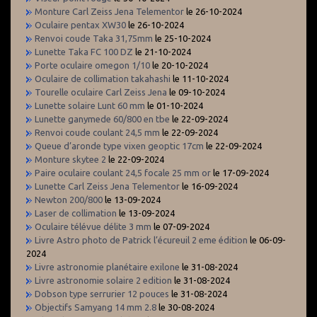
Monture Carl Zeiss Jena Telementor
le 26-10-2024
Oculaire pentax XW30
le 26-10-2024
Renvoi coude Taka 31,75mm
le 25-10-2024
Lunette Taka FC 100 DZ
le 21-10-2024
Porte oculaire omegon 1/10
le 20-10-2024
Oculaire de collimation takahashi
le 11-10-2024
Tourelle oculaire Carl Zeiss Jena
le 09-10-2024
Lunette solaire Lunt 60 mm
le 01-10-2024
Lunette ganymede 60/800 en tbe
le 22-09-2024
Renvoi coude coulant 24,5 mm
le 22-09-2024
Queue d’aronde type vixen geoptic 17cm
le 22-09-2024
Monture skytee 2
le 22-09-2024
Paire oculaire coulant 24,5 focale 25 mm or
le 17-09-2024
Lunette Carl Zeiss Jena Telementor
le 16-09-2024
Newton 200/800
le 13-09-2024
Laser de collimation
le 13-09-2024
Oculaire télévue délite 3 mm
le 07-09-2024
Livre Astro photo de Patrick l’écureuil 2 eme édition
le 06-09-
2024
Livre astronomie planétaire exilone
le 31-08-2024
Livre astronomie solaire 2 edition
le 31-08-2024
Dobson type serrurier 12 pouces
le 31-08-2024
Objectifs Samyang 14 mm 2.8
le 30-08-2024