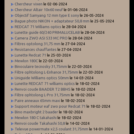
Chercheur vixen
le 02-06-2024
Chercheur Altair 10x60 neuf
le 01-06-2024
Objectif Samyang 12 mm type E sony
le 26-05-2024
Bague photo NIKON + adaptateur 50,8 mm
le 25-05-2024
REDCAT 71 Williams optics
le 28-04-2024
Lunette guide 60/240 PRIMALUCELAB
le 28-04-2024
Camera ZWO ASI 533 MC PRO
le 28-04-2024
Filtres optolong 31,75 mm
le 27-04-2024
Resistances chauffantes
le 27-04-2024
Lunette Redcat 71
le 25-03-2024
Mewlon 180C
le 22-03-2024
Binoculaire tecnosky 31,75mm
le 22-03-2024
Filtre ophtolong L-Enhance 31,75mm
le 22-03-2024
Uniguide Williams optics 50mm
le 14-03-2024
Lunette REDCAT 71 williams optics
le 18-02-2024
Renvoi coude BAADER T2 BBHS
le 18-02-2024
Filtre ophtolong L-Pro 31,75mm
le 18-02-2024
Paire anneaux 65mm maxi
le 18-02-2024
Support moteur eaf zwo pour Redcat 71
le 18-02-2024
Bino maxbright 2 baader
le 18-02-2024
Mewlon 180 C takahashi
le 18-02-2024
Renvoi coude Takahashi 50,8
le 14-02-2024
Televue powermate x2,5 coulant 31,75mm
le 14-01-2024