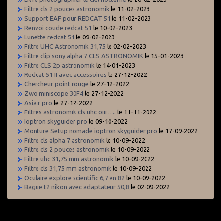
Filtre cls 2 pouces astronomik
le 11-02-2023
Support EAF pour REDCAT 51
le 11-02-2023
Renvoi coude redcat 51
le 10-02-2023
Lunette redcat 51
le 09-02-2023
Filtre UHC Astronomik 31,75
le 02-02-2023
Filtre clip sony alpha 7 CLS ASTRONOMIK
le 15-01-2023
Filtre CLS 2p astronomik
le 14-01-2023
Redcat 51 II avec accessoires
le 27-12-2022
Chercheur point rouge
le 27-12-2022
Zwo miniscope 30F4
le 27-12-2022
Asiair pro
le 27-12-2022
Filtres astronomik cls uhc oiii ….
le 11-11-2022
Ioptron skyguider pro
le 09-10-2022
Monture Setup nomade ioptron skyguider pro
le 17-09-2022
Filtre cls alpha 7 astronomik
le 10-09-2022
Filtre cls 2 pouces astronomik
le 10-09-2022
Filtre uhc 31,75 mm astronomik
le 10-09-2022
Filtre cls 31,75 mm astronomik
le 10-09-2022
Oculaire explore scientific 6,7 en 82
le 10-09-2022
Bague t2 nikon avec adaptateur 50,8
le 02-09-2022