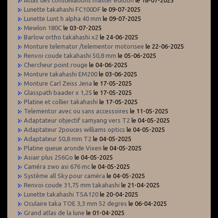
Lunette takahashi FC100DF
le 09-07-2025
Lunette Lunt h alpha 40 mm
le 09-07-2025
Mewlon 180C
le 03-07-2025
Barlow ortho takahashi x2
le 24-06-2025
Monture telemator /telementor motorisee
le 22-06-2025
Renvoi coude takahashi 50,8 mm
le 05-06-2025
Chercheur point rouge
le 04-06-2025
Monture takahashi EM200
le 03-06-2025
Monture Carl Zeiss Jena
le 17-05-2025
Glasspath baader x 1,25
le 17-05-2025
Platine et collier takahashi
le 17-05-2025
Telementor avec ou sans accessoires
le 11-05-2025
Adaptateur objectif samyang vers T2
le 04-05-2025
Adaptateur 2pouces williams optics
le 04-05-2025
Adaptateur 50,8 mm T2
le 04-05-2025
Platine queue aronde Vixen
le 04-05-2025
Asiair plus 256Go
le 04-05-2025
Caméra zwo asi 676 mc
le 04-05-2025
Système all Sky pour caméra
le 04-05-2025
Renvoi coude 31,75 mm takahashi
le 21-04-2025
Lunette takahashi TSA120
le 20-04-2025
Oculaire taka TOE 3,3 mm 52 degres
le 06-04-2025
Grand atlas de la lune
le 01-04-2025