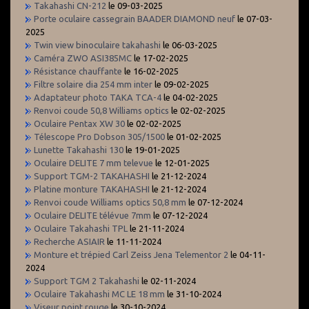
Takahashi CN-212
le 09-03-2025
Porte oculaire cassegrain BAADER DIAMOND neuf
le 07-03-
2025
Twin view binoculaire takahashi
le 06-03-2025
Caméra ZWO ASI385MC
le 17-02-2025
Résistance chauffante
le 16-02-2025
Filtre solaire dia 254 mm inter
le 09-02-2025
Adaptateur photo TAKA TCA-4
le 04-02-2025
Renvoi coude 50,8 Williams optics
le 02-02-2025
Oculaire Pentax XW 30
le 02-02-2025
Télescope Pro Dobson 305/1500
le 01-02-2025
Lunette Takahashi 130
le 19-01-2025
Oculaire DELITE 7 mm televue
le 12-01-2025
Support TGM-2 TAKAHASHI
le 21-12-2024
Platine monture TAKAHASHI
le 21-12-2024
Renvoi coude Williams optics 50,8 mm
le 07-12-2024
Oculaire DELITE télévue 7mm
le 07-12-2024
Oculaire Takahashi TPL
le 21-11-2024
Recherche ASIAIR
le 11-11-2024
Monture et trépied Carl Zeiss Jena Telementor 2
le 04-11-
2024
Support TGM 2 Takahashi
le 02-11-2024
Oculaire Takahashi MC LE 18 mm
le 31-10-2024
Viseur point rouge
le 30-10-2024