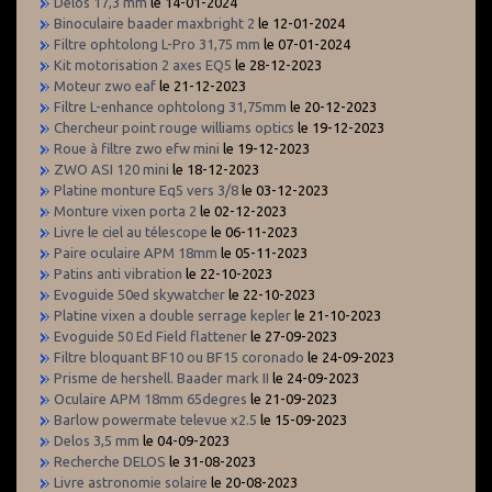
Delos 17,3 mm
le 14-01-2024
Binoculaire baader maxbright 2
le 12-01-2024
Filtre ophtolong L-Pro 31,75 mm
le 07-01-2024
Kit motorisation 2 axes EQ5
le 28-12-2023
Moteur zwo eaf
le 21-12-2023
Filtre L-enhance ophtolong 31,75mm
le 20-12-2023
Chercheur point rouge williams optics
le 19-12-2023
Roue à filtre zwo efw mini
le 19-12-2023
ZWO ASI 120 mini
le 18-12-2023
Platine monture Eq5 vers 3/8
le 03-12-2023
Monture vixen porta 2
le 02-12-2023
Livre le ciel au télescope
le 06-11-2023
Paire oculaire APM 18mm
le 05-11-2023
Patins anti vibration
le 22-10-2023
Evoguide 50ed skywatcher
le 22-10-2023
Platine vixen a double serrage kepler
le 21-10-2023
Evoguide 50 Ed Field flattener
le 27-09-2023
Filtre bloquant BF10 ou BF15 coronado
le 24-09-2023
Prisme de hershell. Baader mark II
le 24-09-2023
Oculaire APM 18mm 65degres
le 21-09-2023
Barlow powermate televue x2.5
le 15-09-2023
Delos 3,5 mm
le 04-09-2023
Recherche DELOS
le 31-08-2023
Livre astronomie solaire
le 20-08-2023