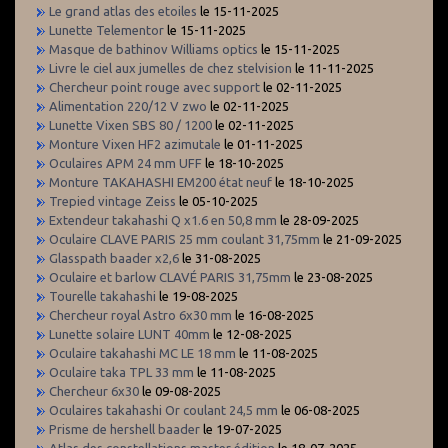
Le grand atlas des etoiles
le 15-11-2025
Lunette Telementor
le 15-11-2025
Masque de bathinov Williams optics
le 15-11-2025
Livre le ciel aux jumelles de chez stelvision
le 11-11-2025
Chercheur point rouge avec support
le 02-11-2025
Alimentation 220/12 V zwo
le 02-11-2025
Lunette Vixen SBS 80 / 1200
le 02-11-2025
Monture Vixen HF2 azimutale
le 01-11-2025
Oculaires APM 24 mm UFF
le 18-10-2025
Monture TAKAHASHI EM200 état neuf
le 18-10-2025
Trepied vintage Zeiss
le 05-10-2025
Extendeur takahashi Q x1.6 en 50,8 mm
le 28-09-2025
Oculaire CLAVE PARIS 25 mm coulant 31,75mm
le 21-09-2025
Glasspath baader x2,6
le 31-08-2025
Oculaire et barlow CLAVÉ PARIS 31,75mm
le 23-08-2025
Tourelle takahashi
le 19-08-2025
Chercheur royal Astro 6x30 mm
le 16-08-2025
Lunette solaire LUNT 40mm
le 12-08-2025
Oculaire takahashi MC LE 18 mm
le 11-08-2025
Oculaire taka TPL 33 mm
le 11-08-2025
Chercheur 6x30
le 09-08-2025
Oculaires takahashi Or coulant 24,5 mm
le 06-08-2025
Prisme de hershell baader
le 19-07-2025
Atlas des constellations master édition
le 18-07-2025