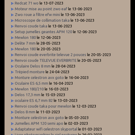
Redcat 71 wo
le 13-07-2023
Moteur mise au point zwo eaf
le 13-06-2023
Zwo roue a filtre efw mini
le 13-06-2023
Microscope de collimation taka
le 13-06-2023
Renvoi coude taka
le 13-06-2023
Setup jumelles geantes APM 120
le 12-06-2023
Mewlon 180
le 12-06-2023
Delite 7 mm
le 28-05-2023
Mewlon 180
le 20-05-2023
Renvoi coude everbrite televue 2 pouces
le 20-05-2023
Renvoi coude TELEVUE EVERBRITE
le 20-05-2023
Oculaire Delos 8 mm
le 28-04-2023
Trépied monture
le 24-04-2023
Monture celestron avx goto
le 16-04-2023
Oculaire ES 6,5 mm
le 16-04-2023
Mewlon 180/210
le 16-03-2023
Delos 17,3 mm
le 15-03-2023
oculaire ES 6,7 mm 82
le 13-03-2023
Renvoi coude taka pour mewlon
le 12-03-2023
Delos 8 mm
le 11-03-2023
Monture celestron avx goto
le 05-03-2023
Jumelles APM 120 semi apo
le 02-03-2023
Adaptateur wifi celestron skyportal
le 01-03-2023
Livre photographier le ciel nocturne
le 26-02-2023