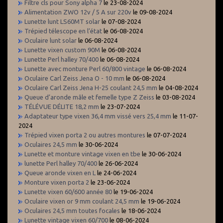
Filtre cls pour Sony alpha 7
le 23-08-2024
Alimentation ZWO 12v / 5 A sur 220v
le 09-08-2024
Lunette lunt LS60MT solar
le 07-08-2024
Trépied télescope en l’état
le 06-08-2024
Oculaire lunt solar
le 06-08-2024
Lunette vixen custom 90M
le 06-08-2024
Lunette Perl halley 70/400
le 06-08-2024
Lunette avec monture Perl 60/800 vintage
le 06-08-2024
Oculaire Carl Zeiss Jena O - 10 mm
le 06-08-2024
Oculaire Carl Zeiss Jena H-25 coulant 24,5 mm
le 04-08-2024
Queue d’aronde mâle et femelle type Z Zeiss
le 03-08-2024
TÉLÉVUE DÉLITE 18,2 mm
le 23-07-2024
Adaptateur type vixen 36,4 mm vissé vers 25,4 mm
le 11-07-
2024
Trépied vixen porta 2 ou autres montures
le 07-07-2024
Oculaires 24,5 mm
le 30-06-2024
Lunette et monture vintage vixen en tbe
le 30-06-2024
lunette Perl halley 70/400
le 26-06-2024
Queue aronde vixen en L
le 24-06-2024
Monture vixen porta 2
le 23-06-2024
Lunette vixen 60/600 année 80
le 19-06-2024
Oculaire vixen or 9 mm coulant 24,5 mm
le 19-06-2024
Oculaires 24,5 mm toutes focales
le 18-06-2024
Lunette vintage vixen 60/700
le 08-06-2024