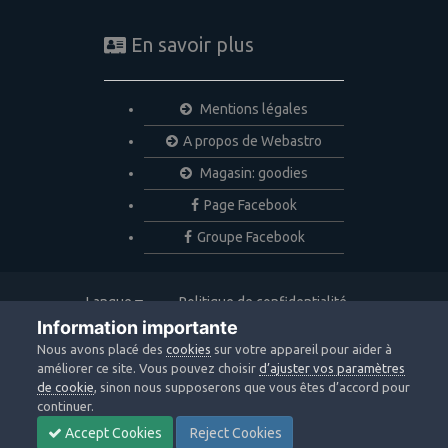
En savoir plus
Mentions légales
A propos de Webastro
Magasin: goodies
Page Facebook
Groupe Facebook
Langue
Politique de confidentialité
Nous contacter
Cookies
Information importante
Copyright © 2020 Webastro
Nous avons placé des
cookies
sur votre appareil pour aider à
Powered by Invision Community
améliorer ce site. Vous pouvez choisir
d’ajuster vos paramètres
de cookie
, sinon nous supposerons que vous êtes d’accord pour
continuer.
Accept Cookies
Reject Cookies