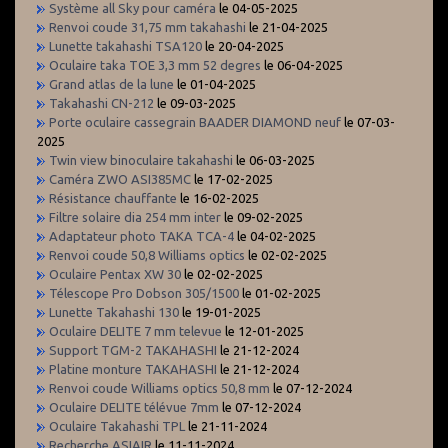
Système all Sky pour caméra
le 04-05-2025
Renvoi coude 31,75 mm takahashi
le 21-04-2025
Lunette takahashi TSA120
le 20-04-2025
Oculaire taka TOE 3,3 mm 52 degres
le 06-04-2025
Grand atlas de la lune
le 01-04-2025
Takahashi CN-212
le 09-03-2025
Porte oculaire cassegrain BAADER DIAMOND neuf
le 07-03-
2025
Twin view binoculaire takahashi
le 06-03-2025
Caméra ZWO ASI385MC
le 17-02-2025
Résistance chauffante
le 16-02-2025
Filtre solaire dia 254 mm inter
le 09-02-2025
Adaptateur photo TAKA TCA-4
le 04-02-2025
Renvoi coude 50,8 Williams optics
le 02-02-2025
Oculaire Pentax XW 30
le 02-02-2025
Télescope Pro Dobson 305/1500
le 01-02-2025
Lunette Takahashi 130
le 19-01-2025
Oculaire DELITE 7 mm televue
le 12-01-2025
Support TGM-2 TAKAHASHI
le 21-12-2024
Platine monture TAKAHASHI
le 21-12-2024
Renvoi coude Williams optics 50,8 mm
le 07-12-2024
Oculaire DELITE télévue 7mm
le 07-12-2024
Oculaire Takahashi TPL
le 21-11-2024
Recherche ASIAIR
le 11-11-2024