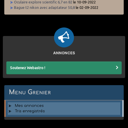
Oculaire explore scientific 6,7 en 82
le 10-09-2022
Bague t2 nikon avec adaptateur 50,8
le 02-09-2022
ANNONCES
Soutenez Webastro !
Menu Grenier
Mes annonces
Tris enregistrés