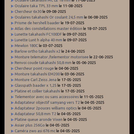
Oculaire taka TPL 33 mm
le 11-08-2025
Chercheur 6x30
le 09-08-2025
Oculaires takahashi Or coulant 24,5 mm
le 06-08-2025
Prisme de hershell baader
le 19-07-2025
Atlas des constellations master édition
le 18-07-2025
Lunette takahashi FC100DF
le 09-07-2025
Lunette Lunt h alpha 40 mm
le 09-07-2025
Mewlon 180C
le 03-07-2025
Barlow ortho takahashi x2
le 24-06-2025
Monture telemator /telementor motorisee
le 22-06-2025
Renvoi coude takahashi 50,8 mm
le 05-06-2025
Chercheur point rouge
le 04-06-2025
Monture takahashi EM200
le 03-06-2025
Monture Carl Zeiss Jena
le 17-05-2025
Glasspath baader x 1,25
le 17-05-2025
Platine et collier takahashi
le 17-05-2025
Telementor avec ou sans accessoires
le 11-05-2025
Adaptateur objectif samyang vers T2
le 04-05-2025
Adaptateur 2pouces williams optics
le 04-05-2025
Adaptateur 50,8 mm T2
le 04-05-2025
Platine queue aronde Vixen
le 04-05-2025
Asiair plus 256Go
le 04-05-2025
Caméra zwo asi 676 mc
le 04-05-2025