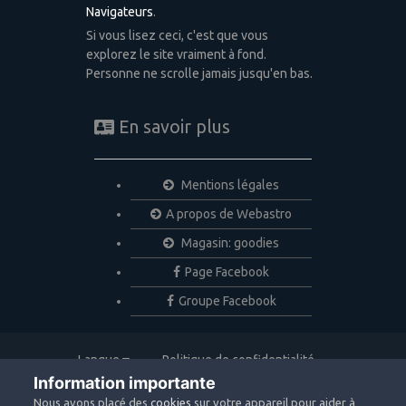
Navigateurs
.
Si vous lisez ceci, c'est que vous
explorez le site vraiment à fond.
Personne ne scrolle jamais jusqu'en bas.
En savoir plus
Mentions légales
A propos de Webastro
Magasin: goodies
Page Facebook
Groupe Facebook
Langue
Politique de confidentialité
Nous contacter
Cookies
Information importante
Copyright © 2020 Webastro
Nous avons placé des
cookies
sur votre appareil pour aider à