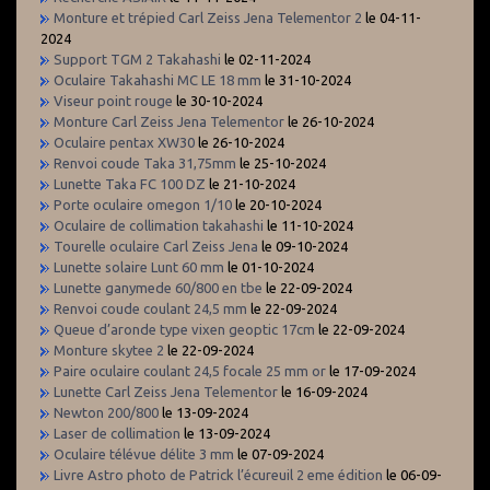
Monture et trépied Carl Zeiss Jena Telementor 2
le 04-11-
2024
Support TGM 2 Takahashi
le 02-11-2024
Oculaire Takahashi MC LE 18 mm
le 31-10-2024
Viseur point rouge
le 30-10-2024
Monture Carl Zeiss Jena Telementor
le 26-10-2024
Oculaire pentax XW30
le 26-10-2024
Renvoi coude Taka 31,75mm
le 25-10-2024
Lunette Taka FC 100 DZ
le 21-10-2024
Porte oculaire omegon 1/10
le 20-10-2024
Oculaire de collimation takahashi
le 11-10-2024
Tourelle oculaire Carl Zeiss Jena
le 09-10-2024
Lunette solaire Lunt 60 mm
le 01-10-2024
Lunette ganymede 60/800 en tbe
le 22-09-2024
Renvoi coude coulant 24,5 mm
le 22-09-2024
Queue d’aronde type vixen geoptic 17cm
le 22-09-2024
Monture skytee 2
le 22-09-2024
Paire oculaire coulant 24,5 focale 25 mm or
le 17-09-2024
Lunette Carl Zeiss Jena Telementor
le 16-09-2024
Newton 200/800
le 13-09-2024
Laser de collimation
le 13-09-2024
Oculaire télévue délite 3 mm
le 07-09-2024
Livre Astro photo de Patrick l’écureuil 2 eme édition
le 06-09-