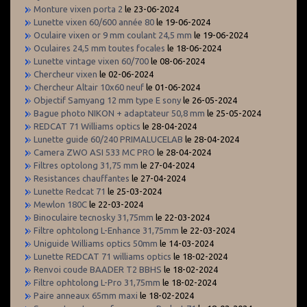
Monture vixen porta 2
le 23-06-2024
Lunette vixen 60/600 année 80
le 19-06-2024
Oculaire vixen or 9 mm coulant 24,5 mm
le 19-06-2024
Oculaires 24,5 mm toutes focales
le 18-06-2024
Lunette vintage vixen 60/700
le 08-06-2024
Chercheur vixen
le 02-06-2024
Chercheur Altair 10x60 neuf
le 01-06-2024
Objectif Samyang 12 mm type E sony
le 26-05-2024
Bague photo NIKON + adaptateur 50,8 mm
le 25-05-2024
REDCAT 71 Williams optics
le 28-04-2024
Lunette guide 60/240 PRIMALUCELAB
le 28-04-2024
Camera ZWO ASI 533 MC PRO
le 28-04-2024
Filtres optolong 31,75 mm
le 27-04-2024
Resistances chauffantes
le 27-04-2024
Lunette Redcat 71
le 25-03-2024
Mewlon 180C
le 22-03-2024
Binoculaire tecnosky 31,75mm
le 22-03-2024
Filtre ophtolong L-Enhance 31,75mm
le 22-03-2024
Uniguide Williams optics 50mm
le 14-03-2024
Lunette REDCAT 71 williams optics
le 18-02-2024
Renvoi coude BAADER T2 BBHS
le 18-02-2024
Filtre ophtolong L-Pro 31,75mm
le 18-02-2024
Paire anneaux 65mm maxi
le 18-02-2024