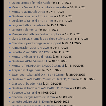
Queue aronde femelle Kepler
le 14-12-2025
Monture Vixen HF2 azimutale complète
le 03-12-2025
Monture azimutale APM
le 27-11-2025
Oculaire takahashi TPL 25 mm
le 24-11-2025
Oculaire takahashi TPL 18 mm
le 24-11-2025
Le grand atlas des etoiles
le 15-11-2025
Lunette Telementor
le 15-11-2025
Masque de bathinov Williams optics
le 15-11-2025
Livre le ciel aux jumelles de chez stelvision
le 11-11-2025
Chercheur point rouge avec support
le 02-11-2025
Alimentation 220/12 V zwo
le 02-11-2025
Lunette Vixen SBS 80 / 1200
le 02-11-2025
Monture Vixen HF2 azimutale
le 01-11-2025
Oculaires APM 24 mm UFF
le 18-10-2025
Monture TAKAHASHI EM200 état neuf
le 18-10-2025
Trepied vintage Zeiss
le 05-10-2025
Extendeur takahashi Q x1.6 en 50,8 mm
le 28-09-2025
Oculaire CLAVE PARIS 25 mm coulant 31,75mm
le 21-09-2025
Glasspath baader x2,6
le 31-08-2025
Oculaire et barlow CLAVÉ PARIS 31,75mm
le 23-08-2025
Tourelle takahashi
le 19-08-2025
Chercheur royal Astro 6x30 mm
le 16-08-2025
Lunette solaire LUNT 40mm
le 12-08-2025
Oculaire takahashi MC LE 18 mm
le 11-08-2025