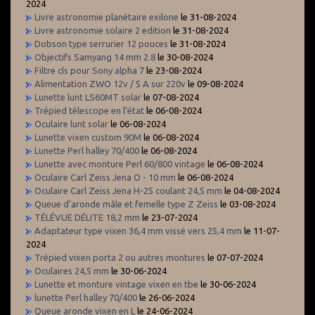
2024
Livre astronomie planétaire exilone
le 31-08-2024
Livre astronomie solaire 2 edition
le 31-08-2024
Dobson type serrurier 12 pouces
le 31-08-2024
Objectifs Samyang 14 mm 2.8
le 30-08-2024
Filtre cls pour Sony alpha 7
le 23-08-2024
Alimentation ZWO 12v / 5 A sur 220v
le 09-08-2024
Lunette lunt LS60MT solar
le 07-08-2024
Trépied télescope en l’état
le 06-08-2024
Oculaire lunt solar
le 06-08-2024
Lunette vixen custom 90M
le 06-08-2024
Lunette Perl halley 70/400
le 06-08-2024
Lunette avec monture Perl 60/800 vintage
le 06-08-2024
Oculaire Carl Zeiss Jena O - 10 mm
le 06-08-2024
Oculaire Carl Zeiss Jena H-25 coulant 24,5 mm
le 04-08-2024
Queue d’aronde mâle et femelle type Z Zeiss
le 03-08-2024
TÉLÉVUE DÉLITE 18,2 mm
le 23-07-2024
Adaptateur type vixen 36,4 mm vissé vers 25,4 mm
le 11-07-
2024
Trépied vixen porta 2 ou autres montures
le 07-07-2024
Oculaires 24,5 mm
le 30-06-2024
Lunette et monture vintage vixen en tbe
le 30-06-2024
lunette Perl halley 70/400
le 26-06-2024
Queue aronde vixen en L
le 24-06-2024