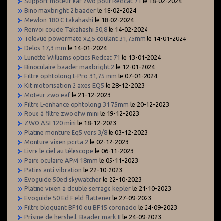
Support moteur eaf zwo pour Redcat 71
le 18-02-2024
Bino maxbright 2 baader
le 18-02-2024
Mewlon 180 C takahashi
le 18-02-2024
Renvoi coude Takahashi 50,8
le 14-02-2024
Televue powermate x2,5 coulant 31,75mm
le 14-01-2024
Delos 17,3 mm
le 14-01-2024
Lunette Williams optics Redcat 71
le 13-01-2024
Binoculaire baader maxbright 2
le 12-01-2024
Filtre ophtolong L-Pro 31,75 mm
le 07-01-2024
Kit motorisation 2 axes EQ5
le 28-12-2023
Moteur zwo eaf
le 21-12-2023
Filtre L-enhance ophtolong 31,75mm
le 20-12-2023
Roue à filtre zwo efw mini
le 19-12-2023
ZWO ASI 120 mini
le 18-12-2023
Platine monture Eq5 vers 3/8
le 03-12-2023
Monture vixen porta 2
le 02-12-2023
Livre le ciel au télescope
le 06-11-2023
Paire oculaire APM 18mm
le 05-11-2023
Patins anti vibration
le 22-10-2023
Evoguide 50ed skywatcher
le 22-10-2023
Platine vixen a double serrage kepler
le 21-10-2023
Evoguide 50 Ed Field flattener
le 27-09-2023
Filtre bloquant BF10 ou BF15 coronado
le 24-09-2023
Prisme de hershell. Baader mark II
le 24-09-2023