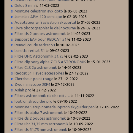
Delos 8 mm
le 11-03-2023
Monture celestron avx goto
le 05-03-2023
Jumelles APM 120 semi apo
le 02-03-2023
Adaptateur wifi celestron skyportal
le 01-03-2023
Livre photographier le ciel nocturne
le 26-02-2023
Filtre cls 2 pouces astronomik
le 11-02-2023
Support EAF pour REDCAT 51
le 11-02-2023
Renvoi coude redcat 51
le 10-02-2023
Lunette redcat 51
le 09-02-2023
Filtre UHC Astronomik 31,75
le 02-02-2023
Filtre clip sony alpha 7 CLS ASTRONOMIK
le 15-01-2023
Filtre CLS 2p astronomik
le 14-01-2023
Redcat 51 II avec accessoires
le 27-12-2022
Chercheur point rouge
le 27-12-2022
Zwo miniscope 30F4
le 27-12-2022
Asiair pro
le 27-12-2022
Filtres astronomik cls uhc oiii ….
le 11-11-2022
Ioptron skyguider pro
le 09-10-2022
Monture Setup nomade ioptron skyguider pro
le 17-09-2022
Filtre cls alpha 7 astronomik
le 10-09-2022
Filtre cls 2 pouces astronomik
le 10-09-2022
Filtre uhc 31,75 mm astronomik
le 10-09-2022
Filtre cls 31,75 mm astronomik
le 10-09-2022