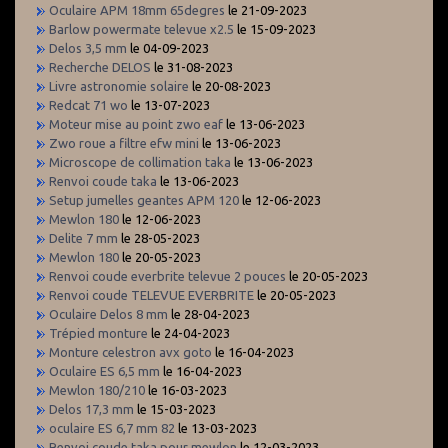
Oculaire APM 18mm 65degres
le 21-09-2023
Barlow powermate televue x2.5
le 15-09-2023
Delos 3,5 mm
le 04-09-2023
Recherche DELOS
le 31-08-2023
Livre astronomie solaire
le 20-08-2023
Redcat 71 wo
le 13-07-2023
Moteur mise au point zwo eaf
le 13-06-2023
Zwo roue a filtre efw mini
le 13-06-2023
Microscope de collimation taka
le 13-06-2023
Renvoi coude taka
le 13-06-2023
Setup jumelles geantes APM 120
le 12-06-2023
Mewlon 180
le 12-06-2023
Delite 7 mm
le 28-05-2023
Mewlon 180
le 20-05-2023
Renvoi coude everbrite televue 2 pouces
le 20-05-2023
Renvoi coude TELEVUE EVERBRITE
le 20-05-2023
Oculaire Delos 8 mm
le 28-04-2023
Trépied monture
le 24-04-2023
Monture celestron avx goto
le 16-04-2023
Oculaire ES 6,5 mm
le 16-04-2023
Mewlon 180/210
le 16-03-2023
Delos 17,3 mm
le 15-03-2023
oculaire ES 6,7 mm 82
le 13-03-2023
Renvoi coude taka pour mewlon
le 12-03-2023