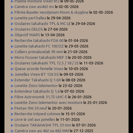
Platine monture Vixen hf2
le 09-05-2026
Caméra zwo asi462 mc
le 02-05-2026
Filtrée Baader neodynium Moon & skyglow
le 02-05-2026
Lunette perl halley
le 29-04-2026
Oculaires takahashi TPL & MC LE
le 29-04-2026
Oculaires DELOS
le 27-04-2026
Objectif MARS
le 13-04-2026
Recherche takahashi FOA 60
le 01-04-2026
Lunette takahashi FC 100 DZ
le 29-03-2026
Colliers primalucelab 95 mm
le 21-03-2026
Micro focuser takahashi MEF 3
le 20-03-2026
Oculaires takahashi TPL 12.5 / 18 / 25
le 11-03-2026
Queue aronde femelle Vixen
le 10-03-2026
Jumelles Vixen BT 126 SS
le 09-03-2026
Extender Takahashi Q 1.6X
le 08-03-2026
Lunette Zeiss telementor
le 23-02-2026
Extendeur takahashi Q 1,6
le 07-02-2026
Filtre Astronomik 31,75 UHC-E
le 26-01-2026
Lunette Zeiss telementor avec monture
le 25-01-2026
Pentax XW 20 neuf
le 20-01-2026
Recherche trépied colonne
le 15-01-2026
Livre le ciel aux jumelles
le 11-01-2026
Oculaire TAKAHASHI TPL 33 mm
le 07-01-2026
Caméra zwo asi 462 ou 662 MM
le 27-12-2025