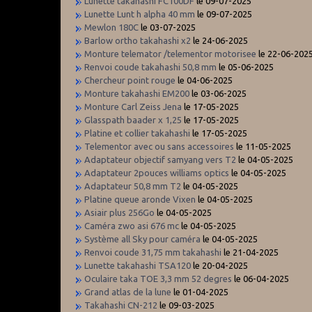
Lunette takahashi FC100DF
le 09-07-2025
Lunette Lunt h alpha 40 mm
le 09-07-2025
Mewlon 180C
le 03-07-2025
Barlow ortho takahashi x2
le 24-06-2025
Monture telemator /telementor motorisee
le 22-06-202
Renvoi coude takahashi 50,8 mm
le 05-06-2025
Chercheur point rouge
le 04-06-2025
Monture takahashi EM200
le 03-06-2025
Monture Carl Zeiss Jena
le 17-05-2025
Glasspath baader x 1,25
le 17-05-2025
Platine et collier takahashi
le 17-05-2025
Telementor avec ou sans accessoires
le 11-05-2025
Adaptateur objectif samyang vers T2
le 04-05-2025
Adaptateur 2pouces williams optics
le 04-05-2025
Adaptateur 50,8 mm T2
le 04-05-2025
Platine queue aronde Vixen
le 04-05-2025
Asiair plus 256Go
le 04-05-2025
Caméra zwo asi 676 mc
le 04-05-2025
Système all Sky pour caméra
le 04-05-2025
Renvoi coude 31,75 mm takahashi
le 21-04-2025
Lunette takahashi TSA120
le 20-04-2025
Oculaire taka TOE 3,3 mm 52 degres
le 06-04-2025
Grand atlas de la lune
le 01-04-2025
Takahashi CN-212
le 09-03-2025