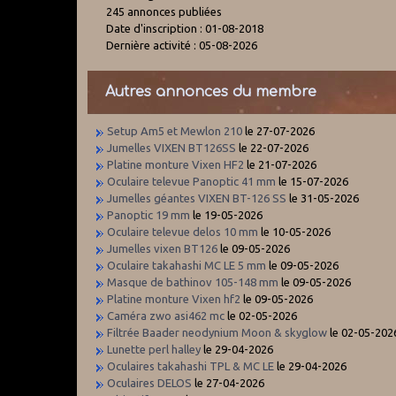
245 annonces publiées
Date d'inscription : 01-08-2018
Dernière activité : 05-08-2026
Autres annonces du membre
Setup Am5 et Mewlon 210
le 27-07-2026
Jumelles VIXEN BT126SS
le 22-07-2026
Platine monture Vixen HF2
le 21-07-2026
Oculaire televue Panoptic 41 mm
le 15-07-2026
Jumelles géantes VIXEN BT-126 SS
le 31-05-2026
Panoptic 19 mm
le 19-05-2026
Oculaire televue delos 10 mm
le 10-05-2026
Jumelles vixen BT126
le 09-05-2026
Oculaire takahashi MC LE 5 mm
le 09-05-2026
Masque de bathinov 105-148 mm
le 09-05-2026
Platine monture Vixen hf2
le 09-05-2026
Caméra zwo asi462 mc
le 02-05-2026
Filtrée Baader neodynium Moon & skyglow
le 02-05-202
Lunette perl halley
le 29-04-2026
Oculaires takahashi TPL & MC LE
le 29-04-2026
Oculaires DELOS
le 27-04-2026