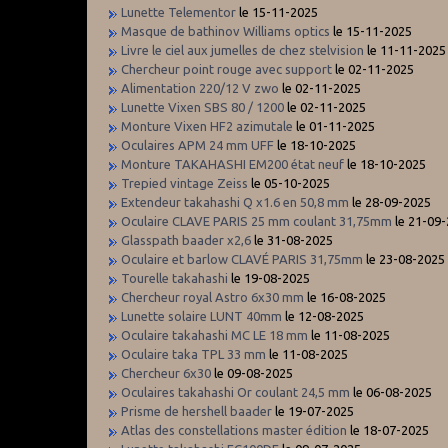
Lunette Telementor
le 15-11-2025
Masque de bathinov Williams optics
le 15-11-2025
Livre le ciel aux jumelles de chez stelvision
le 11-11-2025
Chercheur point rouge avec support
le 02-11-2025
Alimentation 220/12 V zwo
le 02-11-2025
Lunette Vixen SBS 80 / 1200
le 02-11-2025
Monture Vixen HF2 azimutale
le 01-11-2025
Oculaires APM 24 mm UFF
le 18-10-2025
Monture TAKAHASHI EM200 état neuf
le 18-10-2025
Trepied vintage Zeiss
le 05-10-2025
Extendeur takahashi Q x1.6 en 50,8 mm
le 28-09-2025
Oculaire CLAVE PARIS 25 mm coulant 31,75mm
le 21-09
Glasspath baader x2,6
le 31-08-2025
Oculaire et barlow CLAVÉ PARIS 31,75mm
le 23-08-2025
Tourelle takahashi
le 19-08-2025
Chercheur royal Astro 6x30 mm
le 16-08-2025
Lunette solaire LUNT 40mm
le 12-08-2025
Oculaire takahashi MC LE 18 mm
le 11-08-2025
Oculaire taka TPL 33 mm
le 11-08-2025
Chercheur 6x30
le 09-08-2025
Oculaires takahashi Or coulant 24,5 mm
le 06-08-2025
Prisme de hershell baader
le 19-07-2025
Atlas des constellations master édition
le 18-07-2025