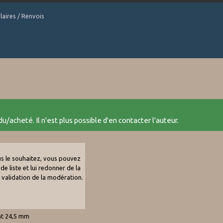
laires / Renvois
u/acheté. Il n'est plus possible d'en contacter l'auteur.
ous le souhaitez, vous pouvez
de liste et lui redonner de la
e validation de la modération.
nt 24,5 mm