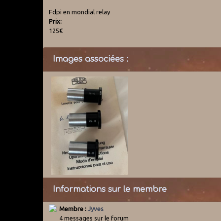
Fdpi en mondial relay
Prix:
125€
Images associées :
Informations sur le membre
Membre :
Jyves
4 messages sur le forum