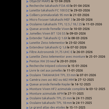
Objectif MARS
le 13-04-2026
Recherche takahashi FOA 60
le 01-04-2026
Lunette takahashi FC 100 DZ
le 29-03-2026
Colliers primalucelab 95 mm
le 21-03-2026
Micro focuser takahashi MEF 3
le 20-03-2026
Oculaires takahashi TPL 12.5 / 18 / 25
le 11-03-2026
Queue aronde femelle Vixen
le 10-03-2026
Jumelles Vixen BT 126 SS
le 09-03-2026
Extender Takahashi Q 1.6X
le 08-03-2026
Lunette Zeiss telementor
le 23-02-2026
Extendeur takahashi Q 1,6
le 07-02-2026
Filtre Astronomik 31,75 UHC-E
le 26-01-2026
Lunette Zeiss telementor avec monture
le 25-01-2026
Pentax XW 20 neuf
le 20-01-2026
Recherche trépied colonne
le 15-01-2026
Livre le ciel aux jumelles
le 11-01-2026
Oculaire TAKAHASHI TPL 33 mm
le 07-01-2026
Caméra zwo asi 462 ou 662 MM
le 27-12-2025
Queue aronde femelle Kepler
le 14-12-2025
Monture Vixen HF2 azimutale complète
le 03-12-2025
Monture azimutale APM
le 27-11-2025
Oculaire takahashi TPL 25 mm
le 24-11-2025
Oculaire takahashi TPL 18 mm
le 24-11-2025
Le grand atlas des etoiles
le 15-11-2025