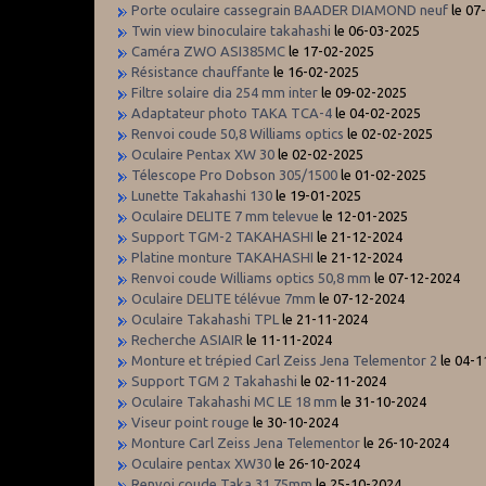
Porte oculaire cassegrain BAADER DIAMOND neuf
le 07
Twin view binoculaire takahashi
le 06-03-2025
Caméra ZWO ASI385MC
le 17-02-2025
Résistance chauffante
le 16-02-2025
Filtre solaire dia 254 mm inter
le 09-02-2025
Adaptateur photo TAKA TCA-4
le 04-02-2025
Renvoi coude 50,8 Williams optics
le 02-02-2025
Oculaire Pentax XW 30
le 02-02-2025
Télescope Pro Dobson 305/1500
le 01-02-2025
Lunette Takahashi 130
le 19-01-2025
Oculaire DELITE 7 mm televue
le 12-01-2025
Support TGM-2 TAKAHASHI
le 21-12-2024
Platine monture TAKAHASHI
le 21-12-2024
Renvoi coude Williams optics 50,8 mm
le 07-12-2024
Oculaire DELITE télévue 7mm
le 07-12-2024
Oculaire Takahashi TPL
le 21-11-2024
Recherche ASIAIR
le 11-11-2024
Monture et trépied Carl Zeiss Jena Telementor 2
le 04-1
Support TGM 2 Takahashi
le 02-11-2024
Oculaire Takahashi MC LE 18 mm
le 31-10-2024
Viseur point rouge
le 30-10-2024
Monture Carl Zeiss Jena Telementor
le 26-10-2024
Oculaire pentax XW30
le 26-10-2024
Renvoi coude Taka 31,75mm
le 25-10-2024