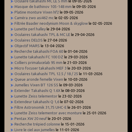
Oculaire takahashi MC LE 5 mm
le 09-05-2026
Masque de bathinov 105-148 mm
le 09-05-2026
Platine monture Vixen hf2
le 09-05-2026
Caméra zwo asi462 mc
le 02-05-2026
Filtrée Baader neodynium Moon & skyglow
le 02-05-2026
Lunette perl halley
le 29-04-2026
Oculaires takahashi TPL & MC LE
le 29-04-2026
Oculaires DELOS
le 27-04-2026
Objectif MARS
le 13-04-2026
Recherche takahashi FOA 60
le 01-04-2026
Lunette takahashi FC 100 DZ
le 29-03-2026
Colliers primalucelab 95 mm
le 21-03-2026
Micro focuser takahashi MEF 3
le 20-03-2026
Oculaires takahashi TPL 12.5 / 18 / 25
le 11-03-2026
Queue aronde femelle Vixen
le 10-03-2026
Jumelles Vixen BT 126 SS
le 09-03-2026
Extender Takahashi Q 1.6X
le 08-03-2026
Lunette Zeiss telementor
le 23-02-2026
Extendeur takahashi Q 1,6
le 07-02-2026
Filtre Astronomik 31,75 UHC-E
le 26-01-2026
Lunette Zeiss telementor avec monture
le 25-01-2026
Pentax XW 20 neuf
le 20-01-2026
Recherche trépied colonne
le 15-01-2026
Livre le ciel aux jumelles
le 11-01-2026