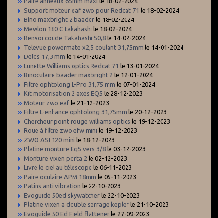
Paire anneaux 65mm maxi
le 18-02-2024
Support moteur eaf zwo pour Redcat 71
le 18-02-2024
Bino maxbright 2 baader
le 18-02-2024
Mewlon 180 C takahashi
le 18-02-2024
Renvoi coude Takahashi 50,8
le 14-02-2024
Televue powermate x2,5 coulant 31,75mm
le 14-01-2024
Delos 17,3 mm
le 14-01-2024
Lunette Williams optics Redcat 71
le 13-01-2024
Binoculaire baader maxbright 2
le 12-01-2024
Filtre ophtolong L-Pro 31,75 mm
le 07-01-2024
Kit motorisation 2 axes EQ5
le 28-12-2023
Moteur zwo eaf
le 21-12-2023
Filtre L-enhance ophtolong 31,75mm
le 20-12-2023
Chercheur point rouge williams optics
le 19-12-2023
Roue à filtre zwo efw mini
le 19-12-2023
ZWO ASI 120 mini
le 18-12-2023
Platine monture Eq5 vers 3/8
le 03-12-2023
Monture vixen porta 2
le 02-12-2023
Livre le ciel au télescope
le 06-11-2023
Paire oculaire APM 18mm
le 05-11-2023
Patins anti vibration
le 22-10-2023
Evoguide 50ed skywatcher
le 22-10-2023
Platine vixen a double serrage kepler
le 21-10-2023
Evoguide 50 Ed Field flattener
le 27-09-2023