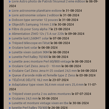
Livre Astro photo de Patrick l’écureuil 2 eme édition
le 06-09-
2024
Livre astronomie planétaire exilone
le 31-08-2024
Livre astronomie solaire 2 edition
le 31-08-2024
Dobson type serrurier 12 pouces
le 31-08-2024
Objectifs Samyang 14 mm 2.8
le 30-08-2024
Filtre cls pour Sony alpha 7
le 23-08-2024
Alimentation ZWO 12v / 5 A sur 220v
le 09-08-2024
Lunette lunt LS60MT solar
le 07-08-2024
Trépied télescope en l’état
le 06-08-2024
Oculaire lunt solar
le 06-08-2024
Lunette vixen custom 90M
le 06-08-2024
Lunette Perl halley 70/400
le 06-08-2024
Lunette avec monture Perl 60/800 vintage
le 06-08-2024
Oculaire Carl Zeiss Jena O - 10 mm
le 06-08-2024
Oculaire Carl Zeiss Jena H-25 coulant 24,5 mm
le 04-08-2024
Queue d’aronde mâle et femelle type Z Zeiss
le 03-08-2024
TÉLÉVUE DÉLITE 18,2 mm
le 23-07-2024
Adaptateur type vixen 36,4 mm vissé vers 25,4 mm
le 11-07-
2024
Trépied vixen porta 2 ou autres montures
le 07-07-2024
Oculaires 24,5 mm
le 30-06-2024
Lunette et monture vintage vixen en tbe
le 30-06-2024
lunette Perl halley 70/400
le 26-06-2024