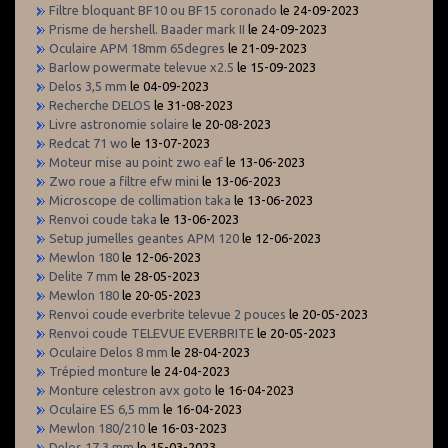
Filtre bloquant BF10 ou BF15 coronado
le 24-09-2023
Prisme de hershell. Baader mark II
le 24-09-2023
Oculaire APM 18mm 65degres
le 21-09-2023
Barlow powermate televue x2.5
le 15-09-2023
Delos 3,5 mm
le 04-09-2023
Recherche DELOS
le 31-08-2023
Livre astronomie solaire
le 20-08-2023
Redcat 71 wo
le 13-07-2023
Moteur mise au point zwo eaf
le 13-06-2023
Zwo roue a filtre efw mini
le 13-06-2023
Microscope de collimation taka
le 13-06-2023
Renvoi coude taka
le 13-06-2023
Setup jumelles geantes APM 120
le 12-06-2023
Mewlon 180
le 12-06-2023
Delite 7 mm
le 28-05-2023
Mewlon 180
le 20-05-2023
Renvoi coude everbrite televue 2 pouces
le 20-05-2023
Renvoi coude TELEVUE EVERBRITE
le 20-05-2023
Oculaire Delos 8 mm
le 28-04-2023
Trépied monture
le 24-04-2023
Monture celestron avx goto
le 16-04-2023
Oculaire ES 6,5 mm
le 16-04-2023
Mewlon 180/210
le 16-03-2023
Delos 17,3 mm
le 15-03-2023