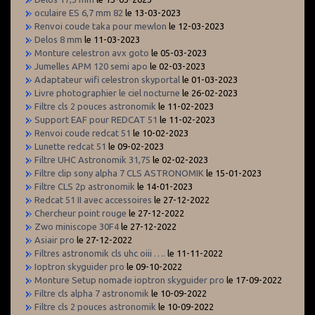
oculaire ES 6,7 mm 82
le 13-03-2023
Renvoi coude taka pour mewlon
le 12-03-2023
Delos 8 mm
le 11-03-2023
Monture celestron avx goto
le 05-03-2023
Jumelles APM 120 semi apo
le 02-03-2023
Adaptateur wifi celestron skyportal
le 01-03-2023
Livre photographier le ciel nocturne
le 26-02-2023
Filtre cls 2 pouces astronomik
le 11-02-2023
Support EAF pour REDCAT 51
le 11-02-2023
Renvoi coude redcat 51
le 10-02-2023
Lunette redcat 51
le 09-02-2023
Filtre UHC Astronomik 31,75
le 02-02-2023
Filtre clip sony alpha 7 CLS ASTRONOMIK
le 15-01-2023
Filtre CLS 2p astronomik
le 14-01-2023
Redcat 51 II avec accessoires
le 27-12-2022
Chercheur point rouge
le 27-12-2022
Zwo miniscope 30F4
le 27-12-2022
Asiair pro
le 27-12-2022
Filtres astronomik cls uhc oiii ….
le 11-11-2022
Ioptron skyguider pro
le 09-10-2022
Monture Setup nomade ioptron skyguider pro
le 17-09-2022
Filtre cls alpha 7 astronomik
le 10-09-2022
Filtre cls 2 pouces astronomik
le 10-09-2022