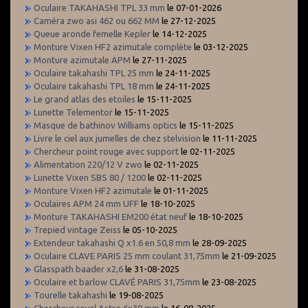
Oculaire TAKAHASHI TPL 33 mm
le 07-01-2026
Caméra zwo asi 462 ou 662 MM
le 27-12-2025
Queue aronde femelle Kepler
le 14-12-2025
Monture Vixen HF2 azimutale complète
le 03-12-2025
Monture azimutale APM
le 27-11-2025
Oculaire takahashi TPL 25 mm
le 24-11-2025
Oculaire takahashi TPL 18 mm
le 24-11-2025
Le grand atlas des etoiles
le 15-11-2025
Lunette Telementor
le 15-11-2025
Masque de bathinov Williams optics
le 15-11-2025
Livre le ciel aux jumelles de chez stelvision
le 11-11-2025
Chercheur point rouge avec support
le 02-11-2025
Alimentation 220/12 V zwo
le 02-11-2025
Lunette Vixen SBS 80 / 1200
le 02-11-2025
Monture Vixen HF2 azimutale
le 01-11-2025
Oculaires APM 24 mm UFF
le 18-10-2025
Monture TAKAHASHI EM200 état neuf
le 18-10-2025
Trepied vintage Zeiss
le 05-10-2025
Extendeur takahashi Q x1.6 en 50,8 mm
le 28-09-2025
Oculaire CLAVE PARIS 25 mm coulant 31,75mm
le 21-09-2025
Glasspath baader x2,6
le 31-08-2025
Oculaire et barlow CLAVÉ PARIS 31,75mm
le 23-08-2025
Tourelle takahashi
le 19-08-2025
Chercheur royal Astro 6x30 mm
le 16-08-2025