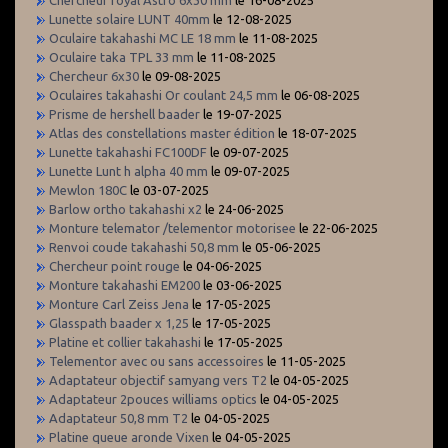
Lunette solaire LUNT 40mm
le 12-08-2025
Oculaire takahashi MC LE 18 mm
le 11-08-2025
Oculaire taka TPL 33 mm
le 11-08-2025
Chercheur 6x30
le 09-08-2025
Oculaires takahashi Or coulant 24,5 mm
le 06-08-2025
Prisme de hershell baader
le 19-07-2025
Atlas des constellations master édition
le 18-07-2025
Lunette takahashi FC100DF
le 09-07-2025
Lunette Lunt h alpha 40 mm
le 09-07-2025
Mewlon 180C
le 03-07-2025
Barlow ortho takahashi x2
le 24-06-2025
Monture telemator /telementor motorisee
le 22-06-2025
Renvoi coude takahashi 50,8 mm
le 05-06-2025
Chercheur point rouge
le 04-06-2025
Monture takahashi EM200
le 03-06-2025
Monture Carl Zeiss Jena
le 17-05-2025
Glasspath baader x 1,25
le 17-05-2025
Platine et collier takahashi
le 17-05-2025
Telementor avec ou sans accessoires
le 11-05-2025
Adaptateur objectif samyang vers T2
le 04-05-2025
Adaptateur 2pouces williams optics
le 04-05-2025
Adaptateur 50,8 mm T2
le 04-05-2025
Platine queue aronde Vixen
le 04-05-2025