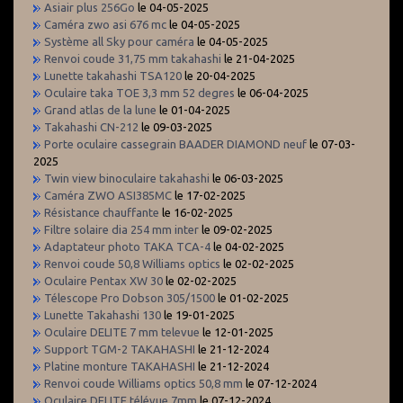
Asiair plus 256Go
le 04-05-2025
Caméra zwo asi 676 mc
le 04-05-2025
Système all Sky pour caméra
le 04-05-2025
Renvoi coude 31,75 mm takahashi
le 21-04-2025
Lunette takahashi TSA120
le 20-04-2025
Oculaire taka TOE 3,3 mm 52 degres
le 06-04-2025
Grand atlas de la lune
le 01-04-2025
Takahashi CN-212
le 09-03-2025
Porte oculaire cassegrain BAADER DIAMOND neuf
le 07-03-
2025
Twin view binoculaire takahashi
le 06-03-2025
Caméra ZWO ASI385MC
le 17-02-2025
Résistance chauffante
le 16-02-2025
Filtre solaire dia 254 mm inter
le 09-02-2025
Adaptateur photo TAKA TCA-4
le 04-02-2025
Renvoi coude 50,8 Williams optics
le 02-02-2025
Oculaire Pentax XW 30
le 02-02-2025
Télescope Pro Dobson 305/1500
le 01-02-2025
Lunette Takahashi 130
le 19-01-2025
Oculaire DELITE 7 mm televue
le 12-01-2025
Support TGM-2 TAKAHASHI
le 21-12-2024
Platine monture TAKAHASHI
le 21-12-2024
Renvoi coude Williams optics 50,8 mm
le 07-12-2024
Oculaire DELITE télévue 7mm
le 07-12-2024