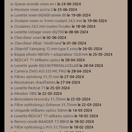
Queue aronde vixen en L
le 24-06-2024
Monture vixen porta 2
le 23-06-2024
Lunette vixen 60/600 année 80
le 19-06-2024
Oculaire vixen or 9 mm coulant 24,5 mm
le 19-06-2024
Oculaires 24,5 mm toutes focales
le 18-06-2024
Lunette vintage vixen 60/700
le 08-06-2024
Chercheur vixen
le 02-06-2024
Chercheur Altair 10x60 neuf
le 01-06-2024
Objectif Samyang 12 mm type E sony
le 26-05-2024
Bague photo NIKON + adaptateur 50,8 mm
le 25-05-2024
REDCAT 71 Williams optics
le 28-04-2024
Lunette guide 60/240 PRIMALUCELAB
le 28-04-2024
Camera ZWO ASI 533 MC PRO
le 28-04-2024
Filtres optolong 31,75 mm
le 27-04-2024
Resistances chauffantes
le 27-04-2024
Lunette Redcat 71
le 25-03-2024
Mewlon 180C
le 22-03-2024
Binoculaire tecnosky 31,75mm
le 22-03-2024
Filtre ophtolong L-Enhance 31,75mm
le 22-03-2024
Uniguide Williams optics 50mm
le 14-03-2024
Lunette REDCAT 71 williams optics
le 18-02-2024
Renvoi coude BAADER T2 BBHS
le 18-02-2024
Filtre ophtolong L-Pro 31,75mm
le 18-02-2024