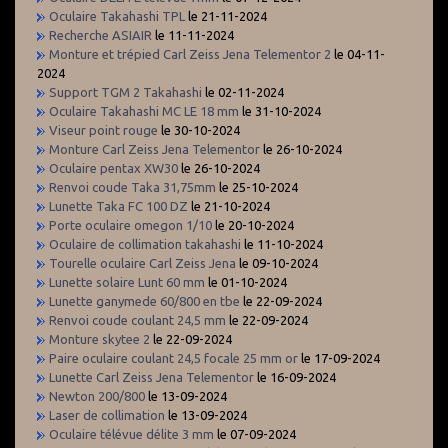
Oculaire Takahashi TPL
le 21-11-2024
Recherche ASIAIR
le 11-11-2024
Monture et trépied Carl Zeiss Jena Telementor 2
le 04-11-
2024
Support TGM 2 Takahashi
le 02-11-2024
Oculaire Takahashi MC LE 18 mm
le 31-10-2024
Viseur point rouge
le 30-10-2024
Monture Carl Zeiss Jena Telementor
le 26-10-2024
Oculaire pentax XW30
le 26-10-2024
Renvoi coude Taka 31,75mm
le 25-10-2024
Lunette Taka FC 100 DZ
le 21-10-2024
Porte oculaire omegon 1/10
le 20-10-2024
Oculaire de collimation takahashi
le 11-10-2024
Tourelle oculaire Carl Zeiss Jena
le 09-10-2024
Lunette solaire Lunt 60 mm
le 01-10-2024
Lunette ganymede 60/800 en tbe
le 22-09-2024
Renvoi coude coulant 24,5 mm
le 22-09-2024
Monture skytee 2
le 22-09-2024
Paire oculaire coulant 24,5 focale 25 mm or
le 17-09-2024
Lunette Carl Zeiss Jena Telementor
le 16-09-2024
Newton 200/800
le 13-09-2024
Laser de collimation
le 13-09-2024
Oculaire télévue délite 3 mm
le 07-09-2024