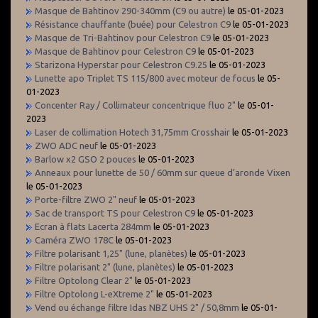
Masque de Bahtinov 290-340mm (C9 ou autre)
le 05-01-2023
Résistance chauffante (buée) pour Celestron C9
le 05-01-2023
Masque de Tri-Bahtinov pour Celestron C9
le 05-01-2023
Masque de Bahtinov pour Celestron C9
le 05-01-2023
Starizona Hyperstar pour Celestron C9.25
le 05-01-2023
Lunette apo Triplet TS 115/800 avec moteur de focus
le 05-
01-2023
Concenter Ray / Collimateur concentrique fluo 2"
le 05-01-
2023
Laser de collimation Hotech 31,75mm Crosshair
le 05-01-2023
ZWO ADC neuf
le 05-01-2023
Barlow x2 GSO 2 pouces
le 05-01-2023
Anneaux pour lunette de 50 / 60mm sur queue d’aronde Vixen
le 05-01-2023
Porte-filtre ZWO 2" neuf
le 05-01-2023
Sac de transport TS pour Celestron C9
le 05-01-2023
Ecran à flats Lacerta 284mm
le 05-01-2023
Caméra ZWO 178C
le 05-01-2023
Filtre polarisant 1,25" (lune, planètes)
le 05-01-2023
Filtre polarisant 2" (lune, planètes)
le 05-01-2023
Filtre Optolong Clear 2"
le 05-01-2023
Filtre Optolong L-eXtreme 2"
le 05-01-2023
Vend ou échange filtre Idas NBZ UHS 2" / 50,8mm
le 05-01-