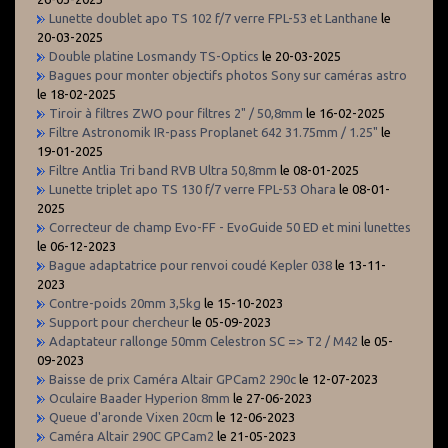
Lunette doublet apo TS 102 f/7 verre FPL-53 et Lanthane
le
20-03-2025
Double platine Losmandy TS-Optics
le 20-03-2025
Bagues pour monter objectifs photos Sony sur caméras astro
le 18-02-2025
Tiroir à filtres ZWO pour filtres 2" / 50,8mm
le 16-02-2025
Filtre Astronomik IR-pass Proplanet 642 31.75mm / 1.25"
le
19-01-2025
Filtre Antlia Tri band RVB Ultra 50,8mm
le 08-01-2025
Lunette triplet apo TS 130 f/7 verre FPL-53 Ohara
le 08-01-
2025
Correcteur de champ Evo-FF - EvoGuide 50 ED et mini lunettes
le 06-12-2023
Bague adaptatrice pour renvoi coudé Kepler 038
le 13-11-
2023
Contre-poids 20mm 3,5kg
le 15-10-2023
Support pour chercheur
le 05-09-2023
Adaptateur rallonge 50mm Celestron SC => T2 / M42
le 05-
09-2023
Baisse de prix Caméra Altair GPCam2 290c
le 12-07-2023
Oculaire Baader Hyperion 8mm
le 27-06-2023
Queue d'aronde Vixen 20cm
le 12-06-2023
Caméra Altair 290C GPCam2
le 21-05-2023