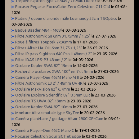
Trépied iOptron type GEM45 / CEM40 Literoc
le 05-08-2026
Focuser Pegasus FocusCube Zero Celestron C11 C14
le 05-08-
2026
Platine / queue d'aronde mâle Losmandy 33cm TSOptics
le
03-08-2026
Bague Baader M84 - M68
le 03-08-2026
Filtre Astronomik SII 6nm 31.75mm / 1.25"
le 27-07-2026
Roue à filtres Touptek 7x36mm
le 17-07-2026
Filtres Altair Ha-OIII 6nm 31,75 / 1,25"
le 26-05-2026
Filtre IR pass Sightron 640 Pro II 48mm / 2"
le 23-05-2026
Filtre IDAS LPS-P3 48mm / 2"
le 04-05-2026
Oculaire Kepler SWA 82° 19mm
le 14-04-2026
Recherche oculaires XWA 100° en 7 et 9mm
le 27-03-2026
Caméra Player-One 462M Mars-M II
le 24-03-2026
Filtre Astronomik L3 2" / 48mm UV-IR
le 23-03-2026
Oculaire MaxVision 82° 6,7mm
le 23-03-2026
Oculaire Explore Scientific 82° 8,5mm LER
le 23-03-2026
Oculaire TS UWA 82° 13mm
le 23-03-2026
Oculaire Kepler SWA 82° 10mm
le 23-03-2026
Monture Alt-azimutale type SkyTee
le 20-02-2026
Caméra planétaire / guidage Altair 290C GP-Cam
le 08-02-
2026
Caméra Player-One 462C Mars-C
le 19-01-2026
Focuser Celestron pour SCT et Edge
le 03-01-2026