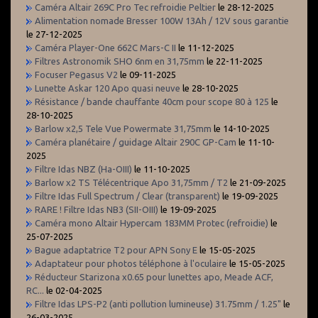
Caméra Altair 269C Pro Tec refroidie Peltier
le 28-12-2025
Alimentation nomade Bresser 100W 13Ah / 12V sous garantie
le 27-12-2025
Caméra Player-One 662C Mars-C II
le 11-12-2025
Filtres Astronomik SHO 6nm en 31,75mm
le 22-11-2025
Focuser Pegasus V2
le 09-11-2025
Lunette Askar 120 Apo quasi neuve
le 28-10-2025
Résistance / bande chauffante 40cm pour scope 80 à 125
le
28-10-2025
Barlow x2,5 Tele Vue Powermate 31,75mm
le 14-10-2025
Caméra planétaire / guidage Altair 290C GP-Cam
le 11-10-
2025
Filtre Idas NBZ (Ha-OIII)
le 11-10-2025
Barlow x2 TS Télécentrique Apo 31,75mm / T2
le 21-09-2025
Filtre Idas Full Spectrum / Clear (transparent)
le 19-09-2025
RARE ! Filtre Idas NB3 (SII-OIII)
le 19-09-2025
Caméra mono Altair Hypercam 183MM Protec (refroidie)
le
25-07-2025
Bague adaptatrice T2 pour APN Sony E
le 15-05-2025
Adaptateur pour photos téléphone à l'oculaire
le 15-05-2025
Réducteur Starizona x0.65 pour lunettes apo, Meade ACF,
RC...
le 02-04-2025
Filtre Idas LPS-P2 (anti pollution lumineuse) 31.75mm / 1.25"
le
26-03-2025