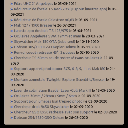
Filtre UHC 2" Angeleyes
le 05-09-2021
Réducteur de focale TS Red279 x0,8 (pour lunettes apo)
le 05-
09-2021
Réducteur de focale Celestron x0,63
le 05-09-2021
Mak 127 / 1900 Bresser
le 26-07-2021
Lunette apo doublet TS 125/975
le 03-04-2021
Oculaires Angeleyes SWA 12mm et 8mm
le 20-03-2021
Skywatcher Mak 150 OTA (tube seul)
le 10-11-2020
Dobson 305/1500 GSO Kepler Deluxe
le 06-11-2020
Renvoi coudé redressé 45°, 2 pouces
le 02-10-2020
Chercheur TS 60mm coudé redressé (sans oculaire)
le 22-09-
2020
Support appareil photo pour SC5, 6, 8, 9, 11 et Mak180
le 21-
09-2020
Monture azimutale Twilight I Explore Scientific/Bresser
le 19-
09-2020
Laser de collimation Baader Laser-Colli Mark III
le 15-09-2020
Oculaires 30mm / 28mm / 9mm / 6mm
le 02-09-2020
Support pour jumelles (sur trépied photo)
le 02-09-2020
Chercheur droit 9x50 Skywatcher
le 02-09-2020
Chercheur GSO 8x50 redressé avec son support
le 02-09-2020
Dobson 254/1250 GSO Deluxe
le 26-08-2020