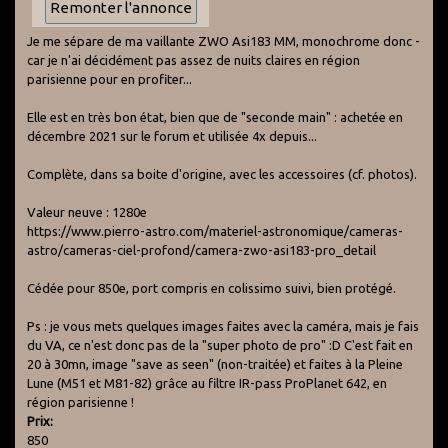
Je me sépare de ma vaillante ZWO Asi183 MM, monochrome donc -
car je n'ai décidément pas assez de nuits claires en région
parisienne pour en profiter...
Elle est en très bon état, bien que de "seconde main" : achetée en
décembre 2021 sur le forum et utilisée 4x depuis...
Complète, dans sa boite d'origine, avec les accessoires (cf. photos).
Valeur neuve : 1280e
https://www.pierro-astro.com/materiel-astronomique/cameras-
astro/cameras-ciel-profond/camera-zwo-asi183-pro_detail
Cédée pour 850e, port compris en colissimo suivi, bien protégé.
Ps : je vous mets quelques images faites avec la caméra, mais je fais
du VA, ce n'est donc pas de la "super photo de pro" :D C'est fait en
20 à 30mn, image "save as seen" (non-traitée) et faites à la Pleine
Lune (M51 et M81-82) grâce au filtre IR-pass ProPlanet 642, en
région parisienne !
Prix:
850