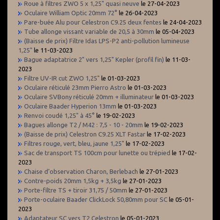
Roue à filtres ZWO 5 x 1,25" quasi neuve
le 27-04-2023
Oculaire William Optic 20mm 72°
le 26-04-2023
Pare-buée Alu pour Celestron C9.25 deux fentes
le 24-04-2023
Tube allonge vissant variable de 20,5 à 30mm
le 05-04-2023
(Baisse de prix) Filtre Idas LPS-P2 anti-pollution lumineuse
1,25"
le 11-03-2023
Bague adaptatrice 2" vers 1,25" Kepler (profil fin)
le 11-03-
2023
Filtre UV-IR cut ZWO 1,25"
le 01-03-2023
Oculaire réticulé 23mm Pierro Astro
le 01-03-2023
Oculaire SVBony réticulé 20mm + illuminateur
le 01-03-2023
Oculaire Baader Hyperion 13mm
le 01-03-2023
Renvoi coudé 1,25" à 45°
le 19-02-2023
Bagues allonge T2 / M42 : 7,5 - 10 - 20mm
le 19-02-2023
(Baisse de prix) Celestron C9.25 XLT Fastar
le 17-02-2023
Filtres rouge, vert, bleu, jaune 1,25"
le 17-02-2023
Sac de transport TS 100cm pour lunette ou trépied
le 17-02-
2023
Chaise d’observation Charon, Berlebach
le 27-01-2023
Contre-poids 20mm 1,5kg + 3,5kg
le 27-01-2023
Porte-filtre TS + tiroir 31,75 / 50mm
le 27-01-2023
Porte-oculaire Baader ClickLock 50,80mm pour SC
le 05-01-
2023
Adaptateur SC vers T2 Celestron
le 05-01-2023