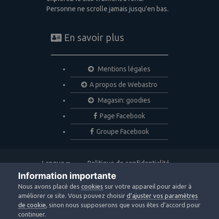
Personne ne scrolle jamais jusqu'en bas.
En savoir plus
Mentions légales
A propos de Webastro
Magasin: goodies
Page Facebook
Groupe Facebook
Langue
Politique de confidentialité
Nous contacter
Cookies
Information importante
Copyright © 2020 Webastro
Nous avons placé des
cookies
sur votre appareil pour aider à
Powered by Invision Community
améliorer ce site. Vous pouvez choisir
d’ajuster vos paramètres
de cookie
, sinon nous supposerons que vous êtes d’accord pour
continuer.