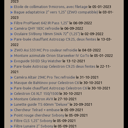
2023
Etoile de collimation 9 microns, avec filetage
le 05-01-2023
Bague adaptatrice 2" vers 1,25" (ZWO compatible)
le 03-01-
2023
Filtre ProPlanet 642 IR Pass 1,25"
le 06-09-2022
Caméra QHY 183C refroidie
le 06-09-2022
Oculaire SVBony 18mm SWA 72° (1,25")
le 02-09-2022
Pare-buée chauffant Astrozap C9.25, deux fentes
le 13-03-
2022
ZWO Asi 533 MC Pro couleur refroidie
le 04-03-2022
Monture azimutale Orion Starseeker IV GoTo
le 05-01-2022
Evoguide 50 ED Sky Watcher
le 13-12-2021
Pare-buée Astrozap Celestron C9.25 deux fentes
le 22-11-
2021
Caméra Altair 294C Pro Tec refroidie
le 31-10-2021
Masque de Bahtinov pour Celestron C6
le 30-10-2021
Pare-buée chauffant Astrozap Celestron C6
le 30-10-2021
Celestron C6 XLT 150/1500
le 30-10-2021
Monture Celestron AVX
le 27-10-2021
Lunette guide TS 60mm "Deluxe"
le 20-09-2021
Chercheur Telrad + embase
le 05-09-2021
Point rouge chercheur Svbony
le 05-09-2021
Filtre CLS 1,25" Svbony
le 05-09-2021
Filtre Lunaire 2" Svbony
le 05-09-2021