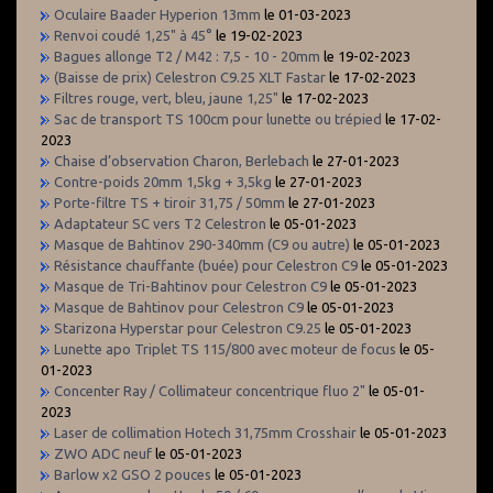
Oculaire Baader Hyperion 13mm
le 01-03-2023
Renvoi coudé 1,25" à 45°
le 19-02-2023
Bagues allonge T2 / M42 : 7,5 - 10 - 20mm
le 19-02-2023
(Baisse de prix) Celestron C9.25 XLT Fastar
le 17-02-2023
Filtres rouge, vert, bleu, jaune 1,25"
le 17-02-2023
Sac de transport TS 100cm pour lunette ou trépied
le 17-02-
2023
Chaise d’observation Charon, Berlebach
le 27-01-2023
Contre-poids 20mm 1,5kg + 3,5kg
le 27-01-2023
Porte-filtre TS + tiroir 31,75 / 50mm
le 27-01-2023
Adaptateur SC vers T2 Celestron
le 05-01-2023
Masque de Bahtinov 290-340mm (C9 ou autre)
le 05-01-2023
Résistance chauffante (buée) pour Celestron C9
le 05-01-2023
Masque de Tri-Bahtinov pour Celestron C9
le 05-01-2023
Masque de Bahtinov pour Celestron C9
le 05-01-2023
Starizona Hyperstar pour Celestron C9.25
le 05-01-2023
Lunette apo Triplet TS 115/800 avec moteur de focus
le 05-
01-2023
Concenter Ray / Collimateur concentrique fluo 2"
le 05-01-
2023
Laser de collimation Hotech 31,75mm Crosshair
le 05-01-2023
ZWO ADC neuf
le 05-01-2023
Barlow x2 GSO 2 pouces
le 05-01-2023