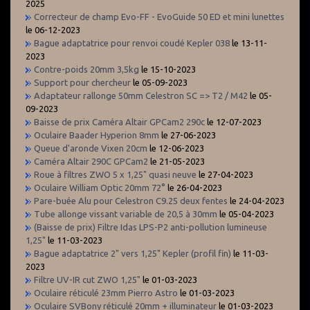
2025
Correcteur de champ Evo-FF - EvoGuide 50 ED et mini lunettes
le 06-12-2023
Bague adaptatrice pour renvoi coudé Kepler 038
le 13-11-
2023
Contre-poids 20mm 3,5kg
le 15-10-2023
Support pour chercheur
le 05-09-2023
Adaptateur rallonge 50mm Celestron SC => T2 / M42
le 05-
09-2023
Baisse de prix Caméra Altair GPCam2 290c
le 12-07-2023
Oculaire Baader Hyperion 8mm
le 27-06-2023
Queue d'aronde Vixen 20cm
le 12-06-2023
Caméra Altair 290C GPCam2
le 21-05-2023
Roue à filtres ZWO 5 x 1,25" quasi neuve
le 27-04-2023
Oculaire William Optic 20mm 72°
le 26-04-2023
Pare-buée Alu pour Celestron C9.25 deux fentes
le 24-04-2023
Tube allonge vissant variable de 20,5 à 30mm
le 05-04-2023
(Baisse de prix) Filtre Idas LPS-P2 anti-pollution lumineuse
1,25"
le 11-03-2023
Bague adaptatrice 2" vers 1,25" Kepler (profil fin)
le 11-03-
2023
Filtre UV-IR cut ZWO 1,25"
le 01-03-2023
Oculaire réticulé 23mm Pierro Astro
le 01-03-2023
Oculaire SVBony réticulé 20mm + illuminateur
le 01-03-2023