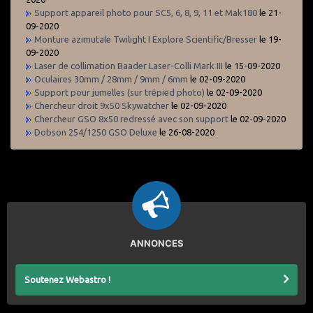
Support appareil photo pour SC5, 6, 8, 9, 11 et Mak180
le 21-
09-2020
Monture azimutale Twilight I Explore Scientific/Bresser
le 19-
09-2020
Laser de collimation Baader Laser-Colli Mark III
le 15-09-2020
Oculaires 30mm / 28mm / 9mm / 6mm
le 02-09-2020
Support pour jumelles (sur trépied photo)
le 02-09-2020
Chercheur droit 9x50 Skywatcher
le 02-09-2020
Chercheur GSO 8x50 redressé avec son support
le 02-09-2020
Dobson 254/1250 GSO Deluxe
le 26-08-2020
ANNONCES
Soutenez Webastro !