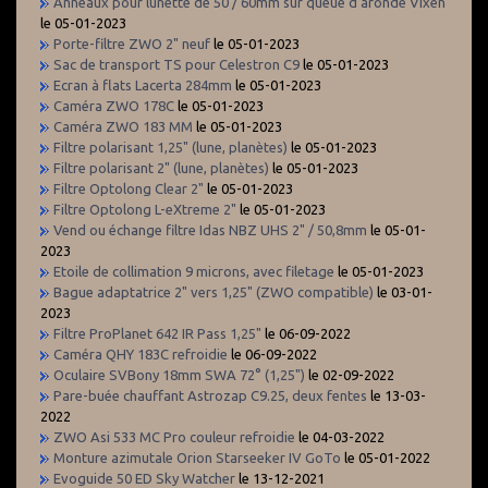
Anneaux pour lunette de 50 / 60mm sur queue d’aronde Vixen
le 05-01-2023
Porte-filtre ZWO 2" neuf
le 05-01-2023
Sac de transport TS pour Celestron C9
le 05-01-2023
Ecran à flats Lacerta 284mm
le 05-01-2023
Caméra ZWO 178C
le 05-01-2023
Caméra ZWO 183 MM
le 05-01-2023
Filtre polarisant 1,25" (lune, planètes)
le 05-01-2023
Filtre polarisant 2" (lune, planètes)
le 05-01-2023
Filtre Optolong Clear 2"
le 05-01-2023
Filtre Optolong L-eXtreme 2"
le 05-01-2023
Vend ou échange filtre Idas NBZ UHS 2" / 50,8mm
le 05-01-
2023
Etoile de collimation 9 microns, avec filetage
le 05-01-2023
Bague adaptatrice 2" vers 1,25" (ZWO compatible)
le 03-01-
2023
Filtre ProPlanet 642 IR Pass 1,25"
le 06-09-2022
Caméra QHY 183C refroidie
le 06-09-2022
Oculaire SVBony 18mm SWA 72° (1,25")
le 02-09-2022
Pare-buée chauffant Astrozap C9.25, deux fentes
le 13-03-
2022
ZWO Asi 533 MC Pro couleur refroidie
le 04-03-2022
Monture azimutale Orion Starseeker IV GoTo
le 05-01-2022
Evoguide 50 ED Sky Watcher
le 13-12-2021