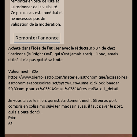
remonter en tête de liste et
lui redonner de la visibilité.
Ce processus est immédiat et
ne nécéssite pas de
validation de la modération.
Acheté dans l'idée de l'utiliser avec le réducteur x0,4 de chez
Starizona (le "Night Owl", qui n'est jamais sorti)... Donc, jamais
utilisé, il n'a pas quitté sa boite.
Valeur neuf : 80e
https://www.pierro-astro.com/materiel-astronomique/accessoires-
astronomie/accessoires-sct/syst%C3%A8me-clicklock-baader-
50,80mm-pour-cr%C3%A9maill%C3%A8res-m63a-x-1_detail
Je vous laisse le mien, qui est strictement neuf : 65 euros port
compris en colissimo suivi (en magasin aussi, il faut payer le port,
qui s'ajoute donc)...
Prix:
65