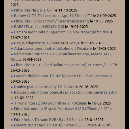
2025
Filtre Idas NBZ (Ha-OIII)
le 11-10-2025
Barlow x2 TS Télécentrique Apo 31,75mm / T2
le 21-09-2025
Filtre Idas Full Spectrum / Clear (transparent)
le 19-09-2025
RARE ! Filtre Idas NB3 (SII-OIII)
le 19-09-2025
Caméra mono Altair Hypercam 183MM Protec (refroidie)
le
25-07-2025
Bague adaptatrice T2 pour APN Sony E
le 15-05-2025
Adaptateur pour photos téléphone à l'oculaire
le 15-05-2025
Réducteur Starizona x0.65 pour lunettes apo, Meade ACF,
RC...
le 02-04-2025
Filtre Idas LPS-P2 (anti pollution lumineuse) 31.75mm / 1.25"
le
26-03-2025
Lunette doublet apo TS 102 f/7 verre FPL-53 et Lanthane
le
20-03-2025
Double platine Losmandy TS-Optics
le 20-03-2025
Bagues pour monter objectifs photos Sony sur caméras astro
le 18-02-2025
Tiroir à filtres ZWO pour filtres 2" / 50,8mm
le 16-02-2025
Filtre Astronomik IR-pass Proplanet 642 31.75mm / 1.25"
le
19-01-2025
Filtre Antlia Tri band RVB Ultra 50,8mm
le 08-01-2025
Lunette triplet apo TS 130 f/7 verre FPL-53 Ohara
le 08-01-