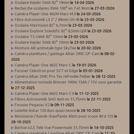
Oculaire Kepler SWA 82° 19mm
le 14-04-2026
Recherche oculaires XWA 100° en 7 et 9mm
le 27-03-2026
Caméra Player-One 462M Mars-M II
le 24-03-2026
Filtre Astronomik L3 2" / 48mm UV-IR
le 23-03-2026
Oculaire MaxVision 82° 6,7mm
le 23-03-2026
Oculaire Explore Scientific 82° 8,5mm LER
le 23-03-2026
Oculaire TS UWA 82° 13mm
le 23-03-2026
Oculaire Kepler SWA 82° 10mm
le 23-03-2026
Monture Alt-azimutale type SkyTee
le 20-02-2026
Caméra planétaire / guidage Altair 290C GP-Cam
le 08-02-
2026
Caméra Player-One 462C Mars-C
le 19-01-2026
Focuser Celestron pour SCT et Edge
le 03-01-2026
Caméra Altair 269C Pro Tec refroidie Peltier
le 28-12-2025
Alimentation nomade Bresser 100W 13Ah / 12V sous garantie
le 27-12-2025
Caméra Player-One 662C Mars-C II
le 11-12-2025
Filtres Astronomik SHO 6nm en 31,75mm
le 22-11-2025
Focuser Pegasus V2
le 09-11-2025
Lunette Askar 120 Apo quasi neuve
le 28-10-2025
Résistance / bande chauffante 40cm pour scope 80 à 125
le
28-10-2025
Barlow x2,5 Tele Vue Powermate 31,75mm
le 14-10-2025
Caméra planétaire / guidage Altair 290C GP-Cam
le 11-10-