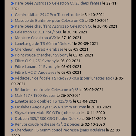
Pare-buée Astrozap Celestron C9.25 deux fentes
le 22-11-
2021
Caméra Altair 294C Pro Tec refroidie
le 31-10-2021
Masque de Bahtinov pour Celestron C6
le 30-10-2021
Pare-buée chauffant Astrozap Celestron C6
le 30-10-2021
Celestron C6 XLT 150/1500
le 30-10-2021
Monture Celestron AVX
le 27-10-2021
Lunette guide TS 60mm "Deluxe"
le 20-09-2021
Chercheur Telrad + embase
le 05-09-2021
Point rouge chercheur Svbony
le 05-09-2021
Filtre CLS 1,25" Svbony
le 05-09-2021
Filtre Lunaire 2" Svbony
le 05-09-2021
Filtre UHC 2" Angeleyes
le 05-09-2021
Réducteur de focale TS Red279 x0,8 (pour lunettes apo)
le 05-
09-2021
Réducteur de focale Celestron x0,63
le 05-09-2021
Mak 127 / 1900 Bresser
le 26-07-2021
Lunette apo doublet TS 125/975
le 03-04-2021
Oculaires Angeleyes SWA 12mm et 8mm
le 20-03-2021
Skywatcher Mak 150 OTA (tube seul)
le 10-11-2020
Dobson 305/1500 GSO Kepler Deluxe
le 06-11-2020
Renvoi coudé redressé 45°, 2 pouces
le 02-10-2020
Chercheur TS 60mm coudé redressé (sans oculaire)
le 22-09-
2020