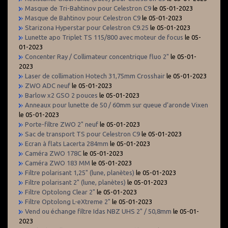
Masque de Tri-Bahtinov pour Celestron C9
le 05-01-2023
Masque de Bahtinov pour Celestron C9
le 05-01-2023
Starizona Hyperstar pour Celestron C9.25
le 05-01-2023
Lunette apo Triplet TS 115/800 avec moteur de focus
le 05-
01-2023
Concenter Ray / Collimateur concentrique fluo 2"
le 05-01-
2023
Laser de collimation Hotech 31,75mm Crosshair
le 05-01-2023
ZWO ADC neuf
le 05-01-2023
Barlow x2 GSO 2 pouces
le 05-01-2023
Anneaux pour lunette de 50 / 60mm sur queue d’aronde Vixen
le 05-01-2023
Porte-filtre ZWO 2" neuf
le 05-01-2023
Sac de transport TS pour Celestron C9
le 05-01-2023
Ecran à flats Lacerta 284mm
le 05-01-2023
Caméra ZWO 178C
le 05-01-2023
Caméra ZWO 183 MM
le 05-01-2023
Filtre polarisant 1,25" (lune, planètes)
le 05-01-2023
Filtre polarisant 2" (lune, planètes)
le 05-01-2023
Filtre Optolong Clear 2"
le 05-01-2023
Filtre Optolong L-eXtreme 2"
le 05-01-2023
Vend ou échange filtre Idas NBZ UHS 2" / 50,8mm
le 05-01-
2023