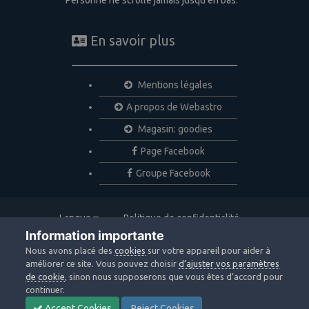
En savoir plus
Mentions légales
A propos de Webastro
Magasin: goodies
Page Facebook
Groupe Facebook
Langue
Politique de confidentialité
Nous contacter
Cookies
Information importante
Copyright © 2020 Webastro
Nous avons placé des
cookies
sur votre appareil pour aider à
Powered by Invision Community
améliorer ce site. Vous pouvez choisir
d’ajuster vos paramètres
de cookie
, sinon nous supposerons que vous êtes d’accord pour
continuer.
Accept Cookies
Reject Cookies