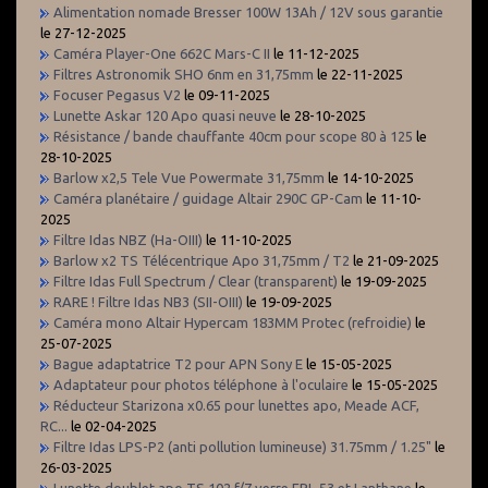
Alimentation nomade Bresser 100W 13Ah / 12V sous garantie
le 27-12-2025
Caméra Player-One 662C Mars-C II
le 11-12-2025
Filtres Astronomik SHO 6nm en 31,75mm
le 22-11-2025
Focuser Pegasus V2
le 09-11-2025
Lunette Askar 120 Apo quasi neuve
le 28-10-2025
Résistance / bande chauffante 40cm pour scope 80 à 125
le
28-10-2025
Barlow x2,5 Tele Vue Powermate 31,75mm
le 14-10-2025
Caméra planétaire / guidage Altair 290C GP-Cam
le 11-10-
2025
Filtre Idas NBZ (Ha-OIII)
le 11-10-2025
Barlow x2 TS Télécentrique Apo 31,75mm / T2
le 21-09-2025
Filtre Idas Full Spectrum / Clear (transparent)
le 19-09-2025
RARE ! Filtre Idas NB3 (SII-OIII)
le 19-09-2025
Caméra mono Altair Hypercam 183MM Protec (refroidie)
le
25-07-2025
Bague adaptatrice T2 pour APN Sony E
le 15-05-2025
Adaptateur pour photos téléphone à l'oculaire
le 15-05-2025
Réducteur Starizona x0.65 pour lunettes apo, Meade ACF,
RC...
le 02-04-2025
Filtre Idas LPS-P2 (anti pollution lumineuse) 31.75mm / 1.25"
le
26-03-2025
Lunette doublet apo TS 102 f/7 verre FPL-53 et Lanthane
le