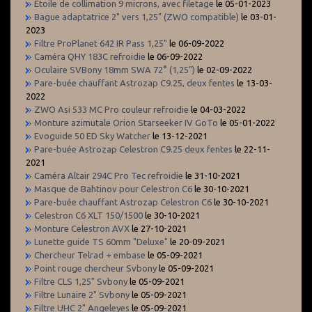
Etoile de collimation 9 microns, avec filetage
le 05-01-2023
Bague adaptatrice 2" vers 1,25" (ZWO compatible)
le 03-01-
2023
Filtre ProPlanet 642 IR Pass 1,25"
le 06-09-2022
Caméra QHY 183C refroidie
le 06-09-2022
Oculaire SVBony 18mm SWA 72° (1,25")
le 02-09-2022
Pare-buée chauffant Astrozap C9.25, deux fentes
le 13-03-
2022
ZWO Asi 533 MC Pro couleur refroidie
le 04-03-2022
Monture azimutale Orion Starseeker IV GoTo
le 05-01-2022
Evoguide 50 ED Sky Watcher
le 13-12-2021
Pare-buée Astrozap Celestron C9.25 deux fentes
le 22-11-
2021
Caméra Altair 294C Pro Tec refroidie
le 31-10-2021
Masque de Bahtinov pour Celestron C6
le 30-10-2021
Pare-buée chauffant Astrozap Celestron C6
le 30-10-2021
Celestron C6 XLT 150/1500
le 30-10-2021
Monture Celestron AVX
le 27-10-2021
Lunette guide TS 60mm "Deluxe"
le 20-09-2021
Chercheur Telrad + embase
le 05-09-2021
Point rouge chercheur Svbony
le 05-09-2021
Filtre CLS 1,25" Svbony
le 05-09-2021
Filtre Lunaire 2" Svbony
le 05-09-2021
Filtre UHC 2" Angeleyes
le 05-09-2021