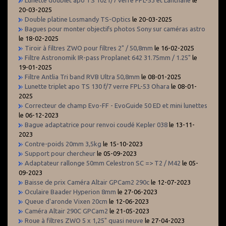
20-03-2025
Double platine Losmandy TS-Optics
le 20-03-2025
Bagues pour monter objectifs photos Sony sur caméras astro
le 18-02-2025
Tiroir à filtres ZWO pour filtres 2" / 50,8mm
le 16-02-2025
Filtre Astronomik IR-pass Proplanet 642 31.75mm / 1.25"
le
19-01-2025
Filtre Antlia Tri band RVB Ultra 50,8mm
le 08-01-2025
Lunette triplet apo TS 130 f/7 verre FPL-53 Ohara
le 08-01-
2025
Correcteur de champ Evo-FF - EvoGuide 50 ED et mini lunettes
le 06-12-2023
Bague adaptatrice pour renvoi coudé Kepler 038
le 13-11-
2023
Contre-poids 20mm 3,5kg
le 15-10-2023
Support pour chercheur
le 05-09-2023
Adaptateur rallonge 50mm Celestron SC => T2 / M42
le 05-
09-2023
Baisse de prix Caméra Altair GPCam2 290c
le 12-07-2023
Oculaire Baader Hyperion 8mm
le 27-06-2023
Queue d'aronde Vixen 20cm
le 12-06-2023
Caméra Altair 290C GPCam2
le 21-05-2023
Roue à filtres ZWO 5 x 1,25" quasi neuve
le 27-04-2023