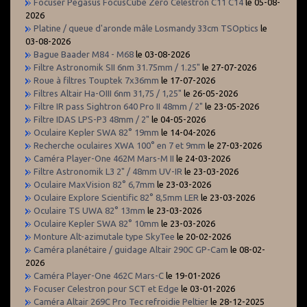
Focuser Pegasus FocusCube Zero Celestron C11 C14
le 05-08-
2026
Platine / queue d'aronde mâle Losmandy 33cm TSOptics
le
03-08-2026
Bague Baader M84 - M68
le 03-08-2026
Filtre Astronomik SII 6nm 31.75mm / 1.25"
le 27-07-2026
Roue à filtres Touptek 7x36mm
le 17-07-2026
Filtres Altair Ha-OIII 6nm 31,75 / 1,25"
le 26-05-2026
Filtre IR pass Sightron 640 Pro II 48mm / 2"
le 23-05-2026
Filtre IDAS LPS-P3 48mm / 2"
le 04-05-2026
Oculaire Kepler SWA 82° 19mm
le 14-04-2026
Recherche oculaires XWA 100° en 7 et 9mm
le 27-03-2026
Caméra Player-One 462M Mars-M II
le 24-03-2026
Filtre Astronomik L3 2" / 48mm UV-IR
le 23-03-2026
Oculaire MaxVision 82° 6,7mm
le 23-03-2026
Oculaire Explore Scientific 82° 8,5mm LER
le 23-03-2026
Oculaire TS UWA 82° 13mm
le 23-03-2026
Oculaire Kepler SWA 82° 10mm
le 23-03-2026
Monture Alt-azimutale type SkyTee
le 20-02-2026
Caméra planétaire / guidage Altair 290C GP-Cam
le 08-02-
2026
Caméra Player-One 462C Mars-C
le 19-01-2026
Focuser Celestron pour SCT et Edge
le 03-01-2026
Caméra Altair 269C Pro Tec refroidie Peltier
le 28-12-2025