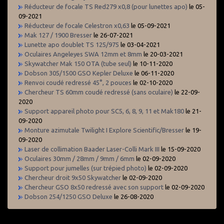
Réducteur de focale TS Red279 x0,8 (pour lunettes apo)
le 05-
09-2021
Réducteur de focale Celestron x0,63
le 05-09-2021
Mak 127 / 1900 Bresser
le 26-07-2021
Lunette apo doublet TS 125/975
le 03-04-2021
Oculaires Angeleyes SWA 12mm et 8mm
le 20-03-2021
Skywatcher Mak 150 OTA (tube seul)
le 10-11-2020
Dobson 305/1500 GSO Kepler Deluxe
le 06-11-2020
Renvoi coudé redressé 45°, 2 pouces
le 02-10-2020
Chercheur TS 60mm coudé redressé (sans oculaire)
le 22-09-
2020
Support appareil photo pour SC5, 6, 8, 9, 11 et Mak180
le 21-
09-2020
Monture azimutale Twilight I Explore Scientific/Bresser
le 19-
09-2020
Laser de collimation Baader Laser-Colli Mark III
le 15-09-2020
Oculaires 30mm / 28mm / 9mm / 6mm
le 02-09-2020
Support pour jumelles (sur trépied photo)
le 02-09-2020
Chercheur droit 9x50 Skywatcher
le 02-09-2020
Chercheur GSO 8x50 redressé avec son support
le 02-09-2020
Dobson 254/1250 GSO Deluxe
le 26-08-2020