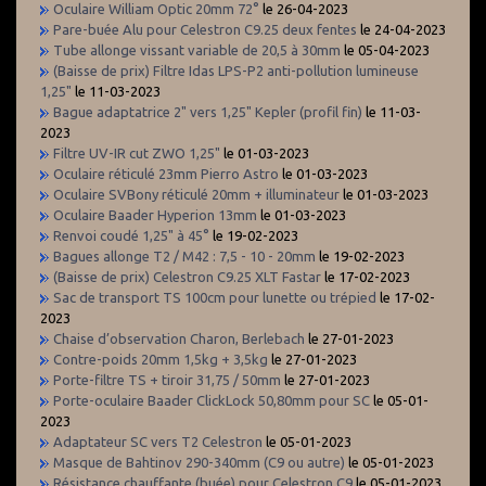
Oculaire William Optic 20mm 72°
le 26-04-2023
Pare-buée Alu pour Celestron C9.25 deux fentes
le 24-04-2023
Tube allonge vissant variable de 20,5 à 30mm
le 05-04-2023
(Baisse de prix) Filtre Idas LPS-P2 anti-pollution lumineuse
1,25"
le 11-03-2023
Bague adaptatrice 2" vers 1,25" Kepler (profil fin)
le 11-03-
2023
Filtre UV-IR cut ZWO 1,25"
le 01-03-2023
Oculaire réticulé 23mm Pierro Astro
le 01-03-2023
Oculaire SVBony réticulé 20mm + illuminateur
le 01-03-2023
Oculaire Baader Hyperion 13mm
le 01-03-2023
Renvoi coudé 1,25" à 45°
le 19-02-2023
Bagues allonge T2 / M42 : 7,5 - 10 - 20mm
le 19-02-2023
(Baisse de prix) Celestron C9.25 XLT Fastar
le 17-02-2023
Sac de transport TS 100cm pour lunette ou trépied
le 17-02-
2023
Chaise d’observation Charon, Berlebach
le 27-01-2023
Contre-poids 20mm 1,5kg + 3,5kg
le 27-01-2023
Porte-filtre TS + tiroir 31,75 / 50mm
le 27-01-2023
Porte-oculaire Baader ClickLock 50,80mm pour SC
le 05-01-
2023
Adaptateur SC vers T2 Celestron
le 05-01-2023
Masque de Bahtinov 290-340mm (C9 ou autre)
le 05-01-2023
Résistance chauffante (buée) pour Celestron C9
le 05-01-2023