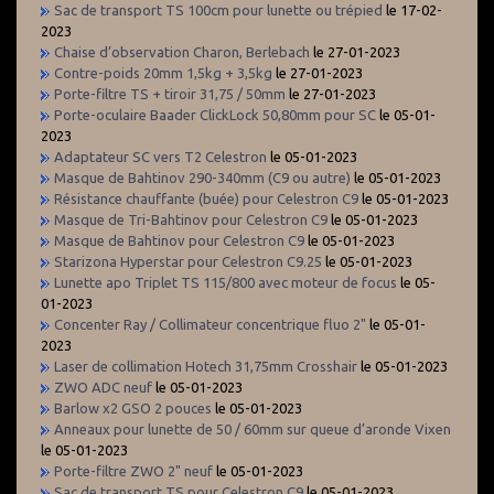
Sac de transport TS 100cm pour lunette ou trépied
le 17-02-
2023
Chaise d’observation Charon, Berlebach
le 27-01-2023
Contre-poids 20mm 1,5kg + 3,5kg
le 27-01-2023
Porte-filtre TS + tiroir 31,75 / 50mm
le 27-01-2023
Porte-oculaire Baader ClickLock 50,80mm pour SC
le 05-01-
2023
Adaptateur SC vers T2 Celestron
le 05-01-2023
Masque de Bahtinov 290-340mm (C9 ou autre)
le 05-01-2023
Résistance chauffante (buée) pour Celestron C9
le 05-01-2023
Masque de Tri-Bahtinov pour Celestron C9
le 05-01-2023
Masque de Bahtinov pour Celestron C9
le 05-01-2023
Starizona Hyperstar pour Celestron C9.25
le 05-01-2023
Lunette apo Triplet TS 115/800 avec moteur de focus
le 05-
01-2023
Concenter Ray / Collimateur concentrique fluo 2"
le 05-01-
2023
Laser de collimation Hotech 31,75mm Crosshair
le 05-01-2023
ZWO ADC neuf
le 05-01-2023
Barlow x2 GSO 2 pouces
le 05-01-2023
Anneaux pour lunette de 50 / 60mm sur queue d’aronde Vixen
le 05-01-2023
Porte-filtre ZWO 2" neuf
le 05-01-2023
Sac de transport TS pour Celestron C9
le 05-01-2023