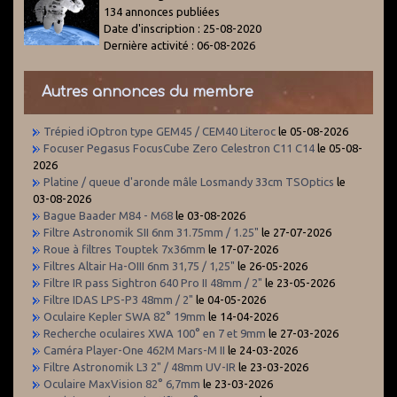
134 annonces publiées
Date d'inscription : 25-08-2020
Dernière activité : 06-08-2026
Autres annonces du membre
Trépied iOptron type GEM45 / CEM40 Literoc
le 05-08-2026
Focuser Pegasus FocusCube Zero Celestron C11 C14
le 05-08-
2026
Platine / queue d'aronde mâle Losmandy 33cm TSOptics
le
03-08-2026
Bague Baader M84 - M68
le 03-08-2026
Filtre Astronomik SII 6nm 31.75mm / 1.25"
le 27-07-2026
Roue à filtres Touptek 7x36mm
le 17-07-2026
Filtres Altair Ha-OIII 6nm 31,75 / 1,25"
le 26-05-2026
Filtre IR pass Sightron 640 Pro II 48mm / 2"
le 23-05-2026
Filtre IDAS LPS-P3 48mm / 2"
le 04-05-2026
Oculaire Kepler SWA 82° 19mm
le 14-04-2026
Recherche oculaires XWA 100° en 7 et 9mm
le 27-03-2026
Caméra Player-One 462M Mars-M II
le 24-03-2026
Filtre Astronomik L3 2" / 48mm UV-IR
le 23-03-2026
Oculaire MaxVision 82° 6,7mm
le 23-03-2026