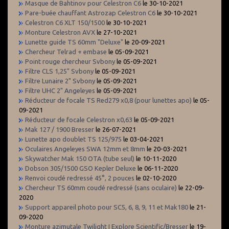
Masque de Bahtinov pour Celestron C6
le 30-10-2021
Pare-buée chauffant Astrozap Celestron C6
le 30-10-2021
Celestron C6 XLT 150/1500
le 30-10-2021
Monture Celestron AVX
le 27-10-2021
Lunette guide TS 60mm "Deluxe"
le 20-09-2021
Chercheur Telrad + embase
le 05-09-2021
Point rouge chercheur Svbony
le 05-09-2021
Filtre CLS 1,25" Svbony
le 05-09-2021
Filtre Lunaire 2" Svbony
le 05-09-2021
Filtre UHC 2" Angeleyes
le 05-09-2021
Réducteur de focale TS Red279 x0,8 (pour lunettes apo)
le 05-
09-2021
Réducteur de focale Celestron x0,63
le 05-09-2021
Mak 127 / 1900 Bresser
le 26-07-2021
Lunette apo doublet TS 125/975
le 03-04-2021
Oculaires Angeleyes SWA 12mm et 8mm
le 20-03-2021
Skywatcher Mak 150 OTA (tube seul)
le 10-11-2020
Dobson 305/1500 GSO Kepler Deluxe
le 06-11-2020
Renvoi coudé redressé 45°, 2 pouces
le 02-10-2020
Chercheur TS 60mm coudé redressé (sans oculaire)
le 22-09-
2020
Support appareil photo pour SC5, 6, 8, 9, 11 et Mak180
le 21-
09-2020
Monture azimutale Twilight I Explore Scientific/Bresser
le 19-