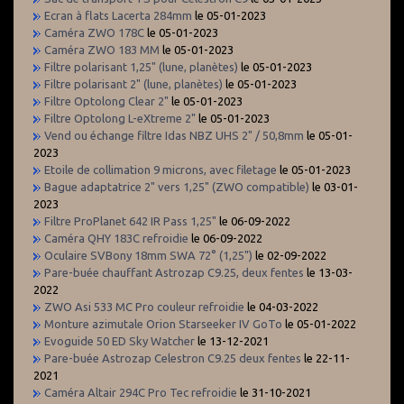
Ecran à flats Lacerta 284mm
le 05-01-2023
Caméra ZWO 178C
le 05-01-2023
Caméra ZWO 183 MM
le 05-01-2023
Filtre polarisant 1,25" (lune, planètes)
le 05-01-2023
Filtre polarisant 2" (lune, planètes)
le 05-01-2023
Filtre Optolong Clear 2"
le 05-01-2023
Filtre Optolong L-eXtreme 2"
le 05-01-2023
Vend ou échange filtre Idas NBZ UHS 2" / 50,8mm
le 05-01-
2023
Etoile de collimation 9 microns, avec filetage
le 05-01-2023
Bague adaptatrice 2" vers 1,25" (ZWO compatible)
le 03-01-
2023
Filtre ProPlanet 642 IR Pass 1,25"
le 06-09-2022
Caméra QHY 183C refroidie
le 06-09-2022
Oculaire SVBony 18mm SWA 72° (1,25")
le 02-09-2022
Pare-buée chauffant Astrozap C9.25, deux fentes
le 13-03-
2022
ZWO Asi 533 MC Pro couleur refroidie
le 04-03-2022
Monture azimutale Orion Starseeker IV GoTo
le 05-01-2022
Evoguide 50 ED Sky Watcher
le 13-12-2021
Pare-buée Astrozap Celestron C9.25 deux fentes
le 22-11-
2021
Caméra Altair 294C Pro Tec refroidie
le 31-10-2021