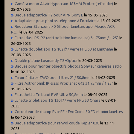
Caméra mono Altair Hypercam 183MM Protec (refroidie)
le
25-07-2025
Bague adaptatrice T2 pour APN Sony E
le 15-05-2025
Adaptateur pour photos téléphone à l'oculaire
le 15-05-2025
Réducteur Starizona x0.65 pour lunettes apo, Meade ACF,
RC...
le 02-04-2025
Filtre Idas LPS-P2 (anti pollution lumineuse) 31.75mm / 1.25"
le
26-03-2025
Lunette doublet apo TS 102 f/7 verre FPL-53 et Lanthane
le
20-03-2025
Double platine Losmandy TS-Optics
le 20-03-2025
Bagues pour monter objectifs photos Sony sur caméras astro
le 18-02-2025
Tiroir à filtres ZWO pour filtres 2" / 50,8mm
le 16-02-2025
Filtre Astronomik IR-pass Proplanet 642 31.75mm / 1.25"
le
19-01-2025
Filtre Antlia Tri band RVB Ultra 50,8mm
le 08-01-2025
Lunette triplet apo TS 130 f/7 verre FPL-53 Ohara
le 08-01-
2025
Correcteur de champ Evo-FF - EvoGuide 50 ED et mini lunettes
le 06-12-2023
Bague adaptatrice pour renvoi coudé Kepler 038
le 13-11-
2023