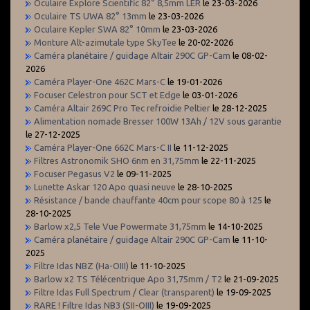
Oculaire Explore Scientific 82° 8,5mm LER
le 23-03-2026
Oculaire TS UWA 82° 13mm
le 23-03-2026
Oculaire Kepler SWA 82° 10mm
le 23-03-2026
Monture Alt-azimutale type SkyTee
le 20-02-2026
Caméra planétaire / guidage Altair 290C GP-Cam
le 08-02-
2026
Caméra Player-One 462C Mars-C
le 19-01-2026
Focuser Celestron pour SCT et Edge
le 03-01-2026
Caméra Altair 269C Pro Tec refroidie Peltier
le 28-12-2025
Alimentation nomade Bresser 100W 13Ah / 12V sous garantie
le 27-12-2025
Caméra Player-One 662C Mars-C II
le 11-12-2025
Filtres Astronomik SHO 6nm en 31,75mm
le 22-11-2025
Focuser Pegasus V2
le 09-11-2025
Lunette Askar 120 Apo quasi neuve
le 28-10-2025
Résistance / bande chauffante 40cm pour scope 80 à 125
le
28-10-2025
Barlow x2,5 Tele Vue Powermate 31,75mm
le 14-10-2025
Caméra planétaire / guidage Altair 290C GP-Cam
le 11-10-
2025
Filtre Idas NBZ (Ha-OIII)
le 11-10-2025
Barlow x2 TS Télécentrique Apo 31,75mm / T2
le 21-09-2025
Filtre Idas Full Spectrum / Clear (transparent)
le 19-09-2025
RARE ! Filtre Idas NB3 (SII-OIII)
le 19-09-2025