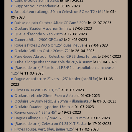
Contre-poids 20mm 3,5kg
le 15-10-2023
Support pour chercheur
le 05-09-2023
Adaptateur rallonge 50mm Celestron SC => T2 / M42
le 05-
09-2023
Baisse de prix Caméra Altair GPCam2 290c
le 12-07-2023
Oculaire Baader Hyperion 8mm
le 27-06-2023
Queue d'aronde Vixen 20cm
le 12-06-2023
Caméra Altair 290C GPCam2
le 21-05-2023
Roue à filtres ZWO 5 x 1,25" quasi neuve
le 27-04-2023
Oculaire William Optic 20mm 72°
le 26-04-2023
Pare-buée Alu pour Celestron C9.25 deux fentes
le 24-04-2023
Tube allonge vissant variable de 20,5 à 30mm
le 05-04-2023
(Baisse de prix) Filtre Idas LPS-P2 anti-pollution lumineuse
1,25"
le 11-03-2023
Bague adaptatrice 2" vers 1,25" Kepler (profil fin)
le 11-03-
2023
Filtre UV-IR cut ZWO 1,25"
le 01-03-2023
Oculaire réticulé 23mm Pierro Astro
le 01-03-2023
Oculaire SVBony réticulé 20mm + illuminateur
le 01-03-2023
Oculaire Baader Hyperion 13mm
le 01-03-2023
Renvoi coudé 1,25" à 45°
le 19-02-2023
Bagues allonge T2 / M42 : 7,5 - 10 - 20mm
le 19-02-2023
(Baisse de prix) Celestron C9.25 XLT Fastar
le 17-02-2023
Filtres rouge, vert, bleu, jaune 1,25"
le 17-02-2023