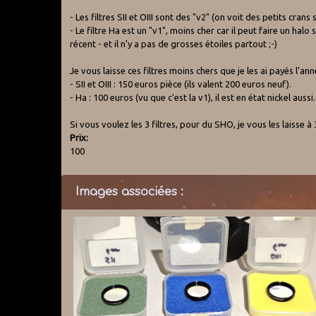
- Les filtres SII et OIII sont des "v2" (on voit des petits crans s
- Le filtre Ha est un "v1", moins cher car il peut faire un hal
récent - et il n'y a pas de grosses étoiles partout ;-)
Je vous laisse ces filtres moins chers que je les ai payés l'an
- SII et OIII : 150 euros pièce (ils valent 200 euros neuf).
- Ha : 100 euros (vu que c'est la v1), il est en état nickel aussi.
Si vous voulez les 3 filtres, pour du SHO, je vous les laisse à 
Prix:
100
Images associées :