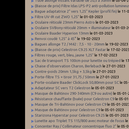
Tube allonge vissant variable de 20,5 à 30mm
le 05-04-
(Baisse de prix) Filtre Idas LPS-P2 anti-pollution lumineu
Bague adaptatrice 2" vers 1,25" Kepler (profil fin)
le 11-
Filtre UV-IR cut ZWO 1,25"
le 01-03-2023
Oculaire réticulé 23mm Pierro Astro
le 01-03-2023
Oculaire SVBony réticulé 20mm + illuminateur
le 01-03-
Oculaire Baader Hyperion 13mm
le 01-03-2023
Renvoi coudé 1,25" à 45°
le 19-02-2023
Bagues allonge T2 / M42 : 7,5 - 10 - 20mm
le 19-02-2023
(Baisse de prix) Celestron C9.25 XLT Fastar
le 17-02-202
Filtres rouge, vert, bleu, jaune 1,25"
le 17-02-2023
Sac de transport TS 100cm pour lunette ou trépied
le 1
Chaise d’observation Charon, Berlebach
le 27-01-2023
Contre-poids 20mm 1,5kg + 3,5kg
le 27-01-2023
Porte-filtre TS + tiroir 31,75 / 50mm
le 27-01-2023
Porte-oculaire Baader ClickLock 50,80mm pour SC
le 05
Adaptateur SC vers T2 Celestron
le 05-01-2023
Masque de Bahtinov 290-340mm (C9 ou autre)
le 05-01-
Résistance chauffante (buée) pour Celestron C9
le 05-01
Masque de Tri-Bahtinov pour Celestron C9
le 05-01-202
Masque de Bahtinov pour Celestron C9
le 05-01-2023
Starizona Hyperstar pour Celestron C9.25
le 05-01-2023
Lunette apo Triplet TS 115/800 avec moteur de focus
le
Concenter Ray / Collimateur concentrique fluo 2"
le 05-