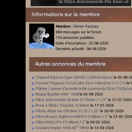
Informations sur le membre
Membre :
Olivier-Fantasy
684 messages sur le forum
134 annonces publiées
Date d'inscription : 25-08-2020
Dernière activité : 06-08-2026
Autres annonces du membre
Trépied iOptron type GEM45 / CEM40 Literoc
le 05-08-2
Focuser Pegasus FocusCube Zero Celestron C11 C14
le 
Platine / queue d'aronde mâle Losmandy 33cm TSOptic
Bague Baader M84 - M68
le 03-08-2026
Filtre Astronomik SII 6nm 31.75mm / 1.25"
le 27-07-2026
Roue à filtres Touptek 7x36mm
le 17-07-2026
Filtres Altair Ha-OIII 6nm 31,75 / 1,25"
le 26-05-2026
Filtre IR pass Sightron 640 Pro II 48mm / 2"
le 23-05-202
Filtre IDAS LPS-P3 48mm / 2"
le 04-05-2026
Oculaire Kepler SWA 82° 19mm
le 14-04-2026