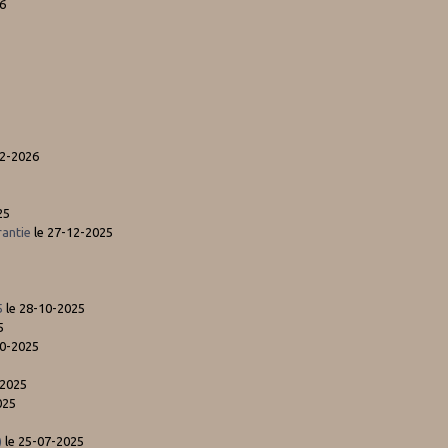
6
02-2026
25
antie
le 27-12-2025
5
le 28-10-2025
5
10-2025
-2025
025
)
le 25-07-2025