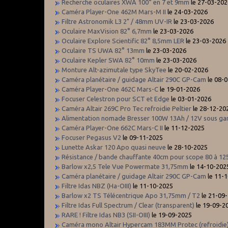
Recherche oculaires XWA 100° en 7 et 9mm
le 27-03-202
Caméra Player-One 462M Mars-M II
le 24-03-2026
Filtre Astronomik L3 2" / 48mm UV-IR
le 23-03-2026
Oculaire MaxVision 82° 6,7mm
le 23-03-2026
Oculaire Explore Scientific 82° 8,5mm LER
le 23-03-2026
Oculaire TS UWA 82° 13mm
le 23-03-2026
Oculaire Kepler SWA 82° 10mm
le 23-03-2026
Monture Alt-azimutale type SkyTee
le 20-02-2026
Caméra planétaire / guidage Altair 290C GP-Cam
le 08-
Caméra Player-One 462C Mars-C
le 19-01-2026
Focuser Celestron pour SCT et Edge
le 03-01-2026
Caméra Altair 269C Pro Tec refroidie Peltier
le 28-12-20
Alimentation nomade Bresser 100W 13Ah / 12V sous gar
Caméra Player-One 662C Mars-C II
le 11-12-2025
Focuser Pegasus V2
le 09-11-2025
Lunette Askar 120 Apo quasi neuve
le 28-10-2025
Résistance / bande chauffante 40cm pour scope 80 à 12
Barlow x2,5 Tele Vue Powermate 31,75mm
le 14-10-202
Caméra planétaire / guidage Altair 290C GP-Cam
le 11-
Filtre Idas NBZ (Ha-OIII)
le 11-10-2025
Barlow x2 TS Télécentrique Apo 31,75mm / T2
le 21-09
Filtre Idas Full Spectrum / Clear (transparent)
le 19-09-2
RARE ! Filtre Idas NB3 (SII-OIII)
le 19-09-2025
Caméra mono Altair Hypercam 183MM Protec (refroidie