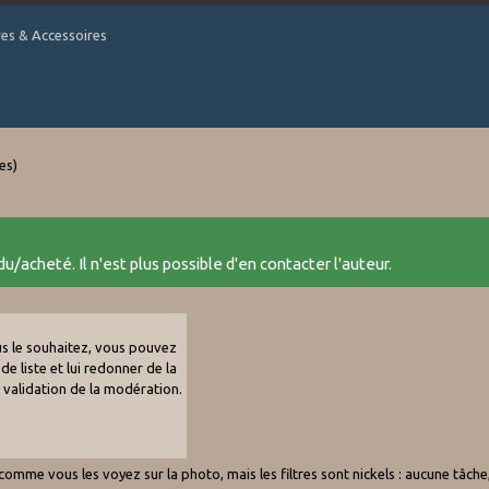
tres & Accessoires
tes)
u/acheté. Il n'est plus possible d'en contacter l'auteur.
ous le souhaitez, vous pouvez
de liste et lui redonner de la
e validation de la modération.
t comme vous les voyez sur la photo, mais les filtres sont nickels : aucune tâche,