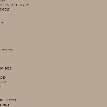
2023
se 1,25"
le 11-03-2023
03-2023
2023
3
7-02-2023
-01-2023
2023
-2023
3
 05-01-2023
01-2023