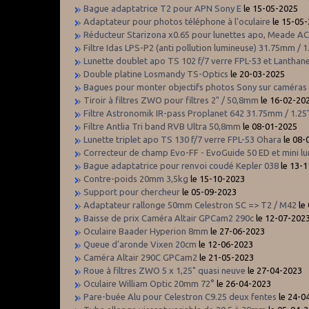
Bague adaptatrice T2 pour APN Sony E
le 15-05-2025
Adaptateur pour photos téléphone à l'oculaire
le 15-05
Réducteur Starizona x0.65 pour lunettes apo, Meade ACF
Filtre Idas LPS-P2 (anti pollution lumineuse) 31.75mm / 1
Lunette doublet apo TS 102 f/7 verre FPL-53 et Lanthan
Double platine Losmandy TS-Optics
le 20-03-2025
Bagues pour monter objectifs photos Sony sur caméras
Tiroir à filtres ZWO pour filtres 2" / 50,8mm
le 16-02-20
Filtre Astronomik IR-pass Proplanet 642 31.75mm / 1.25
Filtre Antlia Tri band RVB Ultra 50,8mm
le 08-01-2025
Lunette triplet apo TS 130 f/7 verre FPL-53 Ohara
le 08-
Correcteur de champ Evo-FF - EvoGuide 50 ED et mini l
Bague adaptatrice pour renvoi coudé Kepler 038
le 13-
Contre-poids 20mm 3,5kg
le 15-10-2023
Support pour chercheur
le 05-09-2023
Adaptateur rallonge 50mm Celestron SC => T2 / M42
le
Baisse de prix Caméra Altair GPCam2 290c
le 12-07-202
Oculaire Baader Hyperion 8mm
le 27-06-2023
Queue d'aronde Vixen 20cm
le 12-06-2023
Caméra Altair 290C GPCam2
le 21-05-2023
Roue à filtres ZWO 5 x 1,25" quasi neuve
le 27-04-2023
Oculaire William Optic 20mm 72°
le 26-04-2023
Pare-buée Alu pour Celestron C9.25 deux fentes
le 24-0