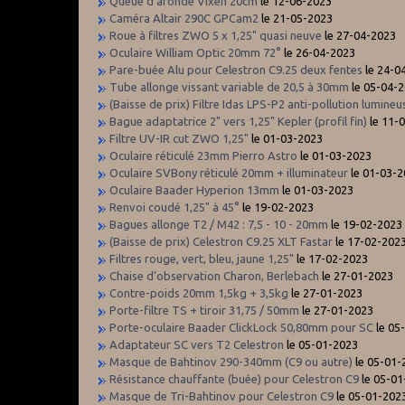
Queue d'aronde Vixen 20cm
le 12-06-2023
Caméra Altair 290C GPCam2
le 21-05-2023
Roue à filtres ZWO 5 x 1,25" quasi neuve
le 27-04-2023
Oculaire William Optic 20mm 72°
le 26-04-2023
Pare-buée Alu pour Celestron C9.25 deux fentes
le 24-0
Tube allonge vissant variable de 20,5 à 30mm
le 05-04-
(Baisse de prix) Filtre Idas LPS-P2 anti-pollution lumineu
Bague adaptatrice 2" vers 1,25" Kepler (profil fin)
le 11-
Filtre UV-IR cut ZWO 1,25"
le 01-03-2023
Oculaire réticulé 23mm Pierro Astro
le 01-03-2023
Oculaire SVBony réticulé 20mm + illuminateur
le 01-03-
Oculaire Baader Hyperion 13mm
le 01-03-2023
Renvoi coudé 1,25" à 45°
le 19-02-2023
Bagues allonge T2 / M42 : 7,5 - 10 - 20mm
le 19-02-2023
(Baisse de prix) Celestron C9.25 XLT Fastar
le 17-02-202
Filtres rouge, vert, bleu, jaune 1,25"
le 17-02-2023
Chaise d’observation Charon, Berlebach
le 27-01-2023
Contre-poids 20mm 1,5kg + 3,5kg
le 27-01-2023
Porte-filtre TS + tiroir 31,75 / 50mm
le 27-01-2023
Porte-oculaire Baader ClickLock 50,80mm pour SC
le 05
Adaptateur SC vers T2 Celestron
le 05-01-2023
Masque de Bahtinov 290-340mm (C9 ou autre)
le 05-01-
Résistance chauffante (buée) pour Celestron C9
le 05-01
Masque de Tri-Bahtinov pour Celestron C9
le 05-01-202