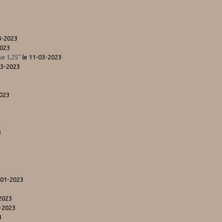
4-2023
2023
se 1,25"
le 11-03-2023
03-2023
2023
3
-01-2023
2023
-2023
3