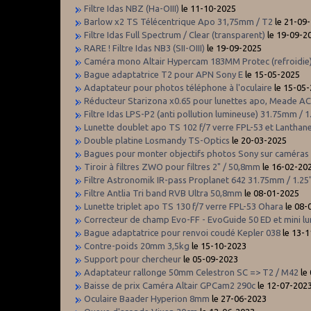
Filtre Idas NBZ (Ha-OIII)
le 11-10-2025
Barlow x2 TS Télécentrique Apo 31,75mm / T2
le 21-09
Filtre Idas Full Spectrum / Clear (transparent)
le 19-09-2
RARE ! Filtre Idas NB3 (SII-OIII)
le 19-09-2025
Caméra mono Altair Hypercam 183MM Protec (refroidie
Bague adaptatrice T2 pour APN Sony E
le 15-05-2025
Adaptateur pour photos téléphone à l'oculaire
le 15-05
Réducteur Starizona x0.65 pour lunettes apo, Meade ACF
Filtre Idas LPS-P2 (anti pollution lumineuse) 31.75mm / 1
Lunette doublet apo TS 102 f/7 verre FPL-53 et Lanthan
Double platine Losmandy TS-Optics
le 20-03-2025
Bagues pour monter objectifs photos Sony sur caméras
Tiroir à filtres ZWO pour filtres 2" / 50,8mm
le 16-02-20
Filtre Astronomik IR-pass Proplanet 642 31.75mm / 1.25
Filtre Antlia Tri band RVB Ultra 50,8mm
le 08-01-2025
Lunette triplet apo TS 130 f/7 verre FPL-53 Ohara
le 08-
Correcteur de champ Evo-FF - EvoGuide 50 ED et mini l
Bague adaptatrice pour renvoi coudé Kepler 038
le 13-
Contre-poids 20mm 3,5kg
le 15-10-2023
Support pour chercheur
le 05-09-2023
Adaptateur rallonge 50mm Celestron SC => T2 / M42
le
Baisse de prix Caméra Altair GPCam2 290c
le 12-07-202
Oculaire Baader Hyperion 8mm
le 27-06-2023