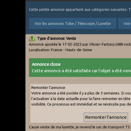
Cette petite annonce appartient aux catégories suivantes: 
Voir les annonces Tube / Télescope / Lunette
Voir
Type d'annonce: Vente
Annonce ajoutée le 17-02-2023 par Olivier-Fantasy
(488 visi
Localisation: France - Hauts-de-Seine
Annonce close
Cette annonce a été satisfaite car l'objet a été vend
Remonter l'annonce
Votre annonce a été postée il y a plus de 3 semaines. Si v
l'actualiser à la date actuelle pour la faire remonter en tête 
visibilité. Ce processus est immédiat et ne nécéssite pas d
Cause vente de ma lunette, je revend le sac de transport T