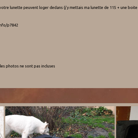
e votre lunette peuvent loger dedans (j'y mettais ma lunette de 115 + une boit
info/p7842
 les photos ne sont pas incluses