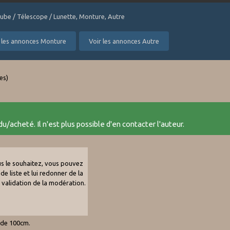
Tube / Télescope / Lunette, Monture, Autre
 les annonces Monture
Voir les annonces Autre
tes)
u/acheté. Il n'est plus possible d'en contacter l'auteur.
ous le souhaitez, vous pouvez
de liste et lui redonner de la
e validation de la modération.
S de 100cm.