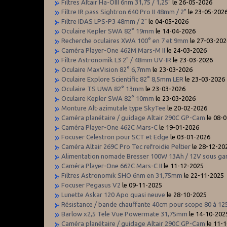
Filtres Altair Ha-OIII 6nm 31,75 / 1,25"
le 26-05-2026
Filtre IR pass Sightron 640 Pro II 48mm / 2"
le 23-05-202
Filtre IDAS LPS-P3 48mm / 2"
le 04-05-2026
Oculaire Kepler SWA 82° 19mm
le 14-04-2026
Recherche oculaires XWA 100° en 7 et 9mm
le 27-03-202
Caméra Player-One 462M Mars-M II
le 24-03-2026
Filtre Astronomik L3 2" / 48mm UV-IR
le 23-03-2026
Oculaire MaxVision 82° 6,7mm
le 23-03-2026
Oculaire Explore Scientific 82° 8,5mm LER
le 23-03-2026
Oculaire TS UWA 82° 13mm
le 23-03-2026
Oculaire Kepler SWA 82° 10mm
le 23-03-2026
Monture Alt-azimutale type SkyTee
le 20-02-2026
Caméra planétaire / guidage Altair 290C GP-Cam
le 08-
Caméra Player-One 462C Mars-C
le 19-01-2026
Focuser Celestron pour SCT et Edge
le 03-01-2026
Caméra Altair 269C Pro Tec refroidie Peltier
le 28-12-20
Alimentation nomade Bresser 100W 13Ah / 12V sous gar
Caméra Player-One 662C Mars-C II
le 11-12-2025
Filtres Astronomik SHO 6nm en 31,75mm
le 22-11-2025
Focuser Pegasus V2
le 09-11-2025
Lunette Askar 120 Apo quasi neuve
le 28-10-2025
Résistance / bande chauffante 40cm pour scope 80 à 12
Barlow x2,5 Tele Vue Powermate 31,75mm
le 14-10-202
Caméra planétaire / guidage Altair 290C GP-Cam
le 11-