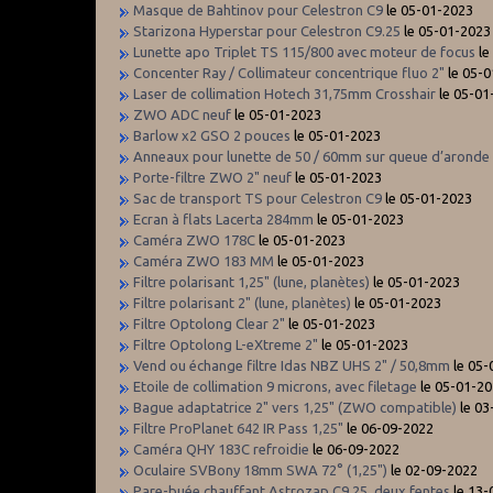
Masque de Bahtinov pour Celestron C9
le 05-01-2023
Starizona Hyperstar pour Celestron C9.25
le 05-01-2023
Lunette apo Triplet TS 115/800 avec moteur de focus
le
Concenter Ray / Collimateur concentrique fluo 2"
le 05-
Laser de collimation Hotech 31,75mm Crosshair
le 05-01
ZWO ADC neuf
le 05-01-2023
Barlow x2 GSO 2 pouces
le 05-01-2023
Anneaux pour lunette de 50 / 60mm sur queue d’aronde
Porte-filtre ZWO 2" neuf
le 05-01-2023
Sac de transport TS pour Celestron C9
le 05-01-2023
Ecran à flats Lacerta 284mm
le 05-01-2023
Caméra ZWO 178C
le 05-01-2023
Caméra ZWO 183 MM
le 05-01-2023
Filtre polarisant 1,25" (lune, planètes)
le 05-01-2023
Filtre polarisant 2" (lune, planètes)
le 05-01-2023
Filtre Optolong Clear 2"
le 05-01-2023
Filtre Optolong L-eXtreme 2"
le 05-01-2023
Vend ou échange filtre Idas NBZ UHS 2" / 50,8mm
le 05-
Etoile de collimation 9 microns, avec filetage
le 05-01-2
Bague adaptatrice 2" vers 1,25" (ZWO compatible)
le 03
Filtre ProPlanet 642 IR Pass 1,25"
le 06-09-2022
Caméra QHY 183C refroidie
le 06-09-2022
Oculaire SVBony 18mm SWA 72° (1,25")
le 02-09-2022
Pare-buée chauffant Astrozap C9.25, deux fentes
le 13-