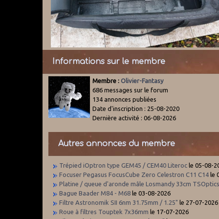
Informations sur le membre
Membre :
Olivier-Fantasy
686 messages sur le forum
134 annonces publiées
Date d'inscription : 25-08-2020
Dernière activité : 06-08-2026
Autres annonces du membre
Trépied iOptron type GEM45 / CEM40 Literoc
le 05-08-2
Focuser Pegasus FocusCube Zero Celestron C11 C14
le 
Platine / queue d'aronde mâle Losmandy 33cm TSOptic
Bague Baader M84 - M68
le 03-08-2026
Filtre Astronomik SII 6nm 31.75mm / 1.25"
le 27-07-2026
Roue à filtres Touptek 7x36mm
le 17-07-2026