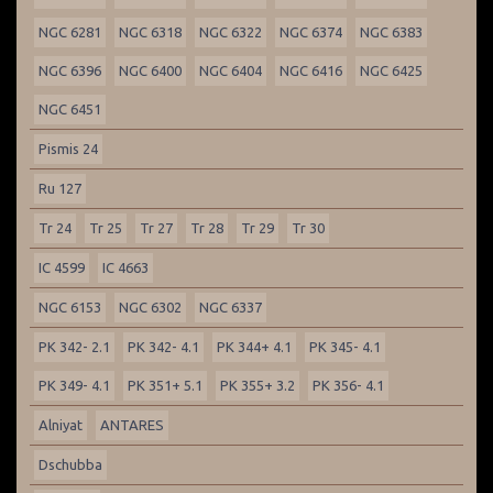
NGC 6281
NGC 6318
NGC 6322
NGC 6374
NGC 6383
NGC 6396
NGC 6400
NGC 6404
NGC 6416
NGC 6425
NGC 6451
Pismis 24
Ru 127
Tr 24
Tr 25
Tr 27
Tr 28
Tr 29
Tr 30
IC 4599
IC 4663
NGC 6153
NGC 6302
NGC 6337
PK 342- 2.1
PK 342- 4.1
PK 344+ 4.1
PK 345- 4.1
PK 349- 4.1
PK 351+ 5.1
PK 355+ 3.2
PK 356- 4.1
Alniyat
ANTARES
Dschubba