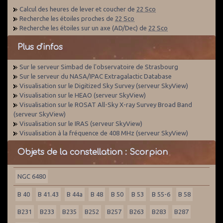
Calcul des heures de lever et coucher de
22 Sco
Recherche les étoiles proches de
22 Sco
Recherche les étoiles sur un axe (AD/Dec) de
22 Sco
Plus d'infos
Sur le serveur Simbad de l'observatoire de Strasbourg
Sur le serveur du NASA/IPAC Extragalactic Database
Visualisation sur le Digitized Sky Survey (serveur SkyView)
Visualisation sur le HEAO (serveur SkyView)
Visualisation sur le ROSAT All-Sky X-ray Survey Broad Band
(serveur SkyView)
Visualisation sur le IRAS (serveur SkyView)
Visualisation à la fréquence de 408 MHz (serveur SkyView)
Objets de la constellation : Scorpion
NGC 6480
B 40
B 41.43
B 44a
B 48
B 50
B 53
B 55-6
B 58
B231
B233
B235
B252
B257
B263
B283
B287