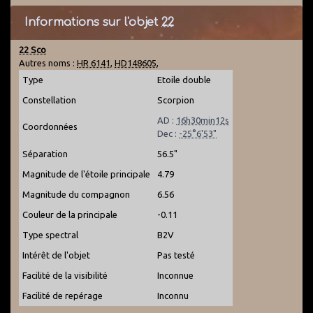
Informations sur l'objet
22
22 Sco
Autres noms :
HR 6141
,
HD148605
,
Type
Etoile double
Constellation
Scorpion
AD :
16h30min12s
Coordonnées
Dec :
-25°6'53"
Séparation
56.5"
Magnitude de l'étoile principale
4.79
Magnitude du compagnon
6.56
Couleur de la principale
-0.11
Type spectral
B2V
Intérêt de l'objet
Pas testé
Facilité de la visibilité
Inconnue
Facilité de repérage
Inconnu