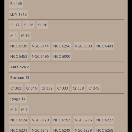
Be 149
LDN 1710
SL 17
SL 26
SL 28
M 4
M 80
NGC 6139
NGC 6144
NGC 6256
NGC 6388
NGC 6441
NGC 6453
NGC 6496
NGC 6000
Antalova 2
Bochum 13
Cr 302
Cr 316
Cr 332
Cr 333
Cr 338
Cr 345
Lynga 14
M 6
M 7
NGC 6124
NGC 6178
NGC 6192
NGC 6216
NGC 6222
NGC 6231
NGC 6242
NGC 6249
NGC 6259
NGC 6268