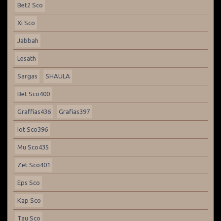
Bet2 Sco
Xi Sco
Jabbah
Lesath
Sargas
SHAULA
Bet Sco400
Graffias436
Grafias397
Iot Sco396
Mu Sco435
Zet Sco401
Eps Sco
Kap Sco
Tau Sco