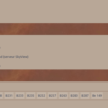
)
nd (serveur SkyView)
)
58
B231
B233
B235
B252
B257
B263
B283
B287
Be 149