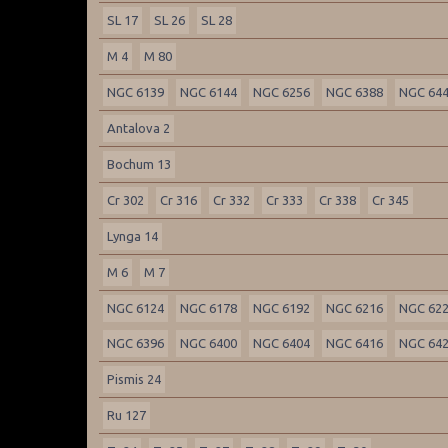
SL 17
SL 26
SL 28
M 4
M 80
NGC 6139
NGC 6144
NGC 6256
NGC 6388
NGC 64
Antalova 2
Bochum 13
Cr 302
Cr 316
Cr 332
Cr 333
Cr 338
Cr 345
Lynga 14
M 6
M 7
NGC 6124
NGC 6178
NGC 6192
NGC 6216
NGC 62
NGC 6396
NGC 6400
NGC 6404
NGC 6416
NGC 64
Pismis 24
Ru 127