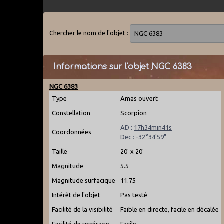
Chercher le nom de l'objet :
Informations sur l'objet
NGC 6383
NGC 6383
Type
Amas ouvert
Constellation
Scorpion
AD :
17h34min41s
Coordonnées
Dec :
-32°34'59"
Taille
20' x 20'
Magnitude
5.5
Magnitude surfacique
11.75
Intérêt de l'objet
Pas testé
Facilité de la visibilité
Faible en directe, facile en décalée
Facilité de repérage
Facile