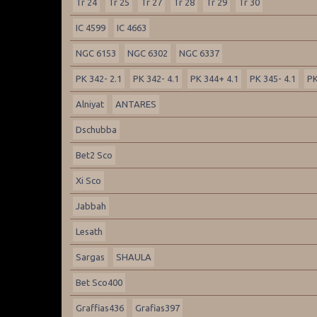
Tr 24
Tr 25
Tr 27
Tr 28
Tr 29
Tr 30
IC 4599
IC 4663
NGC 6153
NGC 6302
NGC 6337
PK 342- 2.1
PK 342- 4.1
PK 344+ 4.1
PK 345- 4.1
PK
Alniyat
ANTARES
Dschubba
Bet2 Sco
Xi Sco
Jabbah
Lesath
Sargas
SHAULA
Bet Sco400
Graffias436
Grafias397