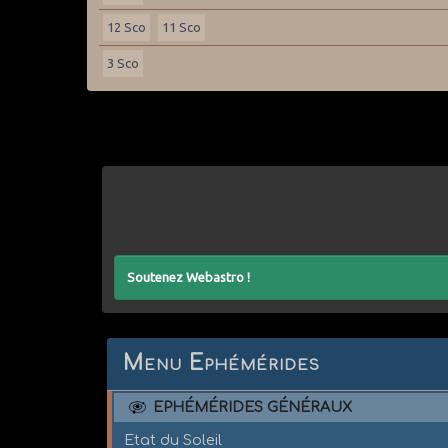
12 Sco
11 Sco
3 Sco
Soutenez Webastro !
Menu Ephémérides
EPHÉMÉRIDES GÉNÉRAUX
Etat du Soleil