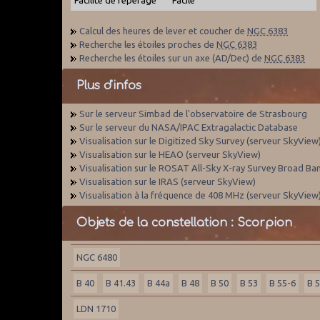
Calcul des heures de lever et coucher de
NGC 6383
Recherche les étoiles proches de
NGC 6383
Recherche les étoiles sur un axe (AD/Dec) de
NGC 6383
Plus d'infos
Sur le serveur Simbad de l'observatoire de Strasbourg
Sur le serveur du NASA/IPAC Extragalactic Database
Visualisation sur le Digitized Sky Survey (serveur SkyView
Visualisation sur le HEAO (serveur SkyView)
Visualisation sur le ROSAT All-Sky X-ray Survey Broad Ba
Visualisation sur le IRAS (serveur SkyView)
Visualisation à la fréquence de 408 MHz (serveur SkyView
Objets de la constellation : Scorpion
NGC 6480
B 40
B 41.43
B 44a
B 48
B 50
B 53
B 55-6
B 
LDN 1710