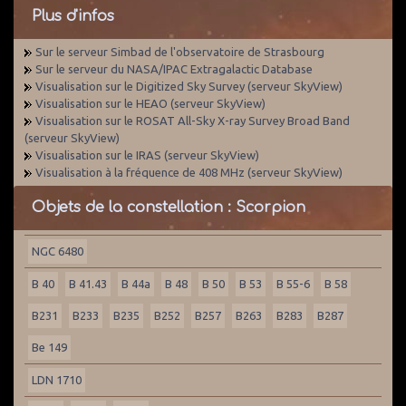
Plus d'infos
Sur le serveur Simbad de l'observatoire de Strasbourg
Sur le serveur du NASA/IPAC Extragalactic Database
Visualisation sur le Digitized Sky Survey (serveur SkyView)
Visualisation sur le HEAO (serveur SkyView)
Visualisation sur le ROSAT All-Sky X-ray Survey Broad Band
(serveur SkyView)
Visualisation sur le IRAS (serveur SkyView)
Visualisation à la fréquence de 408 MHz (serveur SkyView)
Objets de la constellation : Scorpion
NGC 6480
B 40
B 41.43
B 44a
B 48
B 50
B 53
B 55-6
B 58
B231
B233
B235
B252
B257
B263
B283
B287
Be 149
LDN 1710