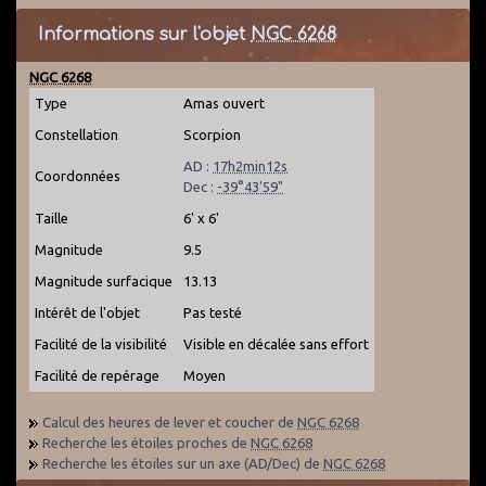
Informations sur l'objet
NGC 6268
NGC 6268
Type
Amas ouvert
Constellation
Scorpion
AD :
17h2min12s
Coordonnées
Dec :
-39°43'59"
Taille
6' x 6'
Magnitude
9.5
Magnitude surfacique
13.13
Intérêt de l'objet
Pas testé
Facilité de la visibilité
Visible en décalée sans effort
Facilité de repérage
Moyen
Calcul des heures de lever et coucher de
NGC 6268
Recherche les étoiles proches de
NGC 6268
Recherche les étoiles sur un axe (AD/Dec) de
NGC 6268