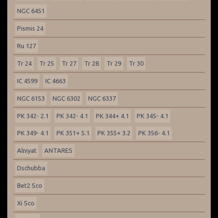
NGC 6451
Pismis 24
Ru 127
Tr 24
Tr 25
Tr 27
Tr 28
Tr 29
Tr 30
IC 4599
IC 4663
NGC 6153
NGC 6302
NGC 6337
PK 342- 2.1
PK 342- 4.1
PK 344+ 4.1
PK 345- 4.1
PK 349- 4.1
PK 351+ 5.1
PK 355+ 3.2
PK 356- 4.1
Alniyat
ANTARES
Dschubba
Bet2 Sco
Xi Sco