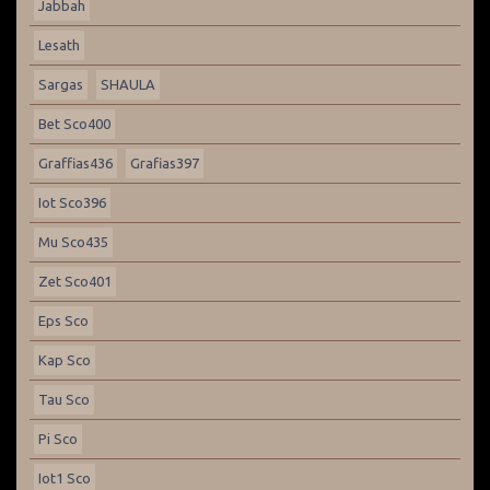
Jabbah
Lesath
Sargas
SHAULA
Bet Sco400
Graffias436
Grafias397
Iot Sco396
Mu Sco435
Zet Sco401
Eps Sco
Kap Sco
Tau Sco
Pi Sco
Iot1 Sco