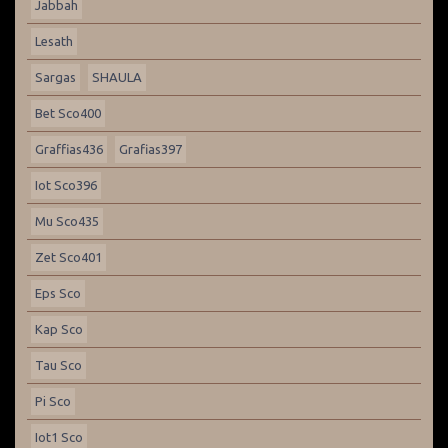
Jabbah
Lesath
Sargas
SHAULA
Bet Sco400
Graffias436
Grafias397
Iot Sco396
Mu Sco435
Zet Sco401
Eps Sco
Kap Sco
Tau Sco
Pi Sco
Iot1 Sco