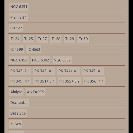
NGC 6451
Pismis 24
Ru 127
Tr 24
Tr 25
Tr 27
Tr 28
Tr 29
Tr 30
IC 4599
IC 4663
NGC 6153
NGC 6302
NGC 6337
PK 342- 2.1
PK 342- 4.1
PK 344+ 4.1
PK 345- 4.1
PK 349- 4.1
PK 351+ 5.1
PK 355+ 3.2
PK 356- 4.1
Alniyat
ANTARES
Dschubba
Bet2 Sco
Xi Sco