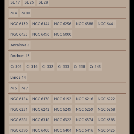
SL 17
SL 26
SL 28
M 4
M 80
NGC 6139
NGC 6144
NGC 6256
NGC 6388
NGC 6441
NGC 6453
NGC 6496
NGC 6000
Antalova 2
Bochum 13
Cr 302
Cr 316
Cr 332
Cr 333
Cr 338
Cr 345
Lynga 14
M 6
M 7
NGC 6124
NGC 6178
NGC 6192
NGC 6216
NGC 6222
NGC 6231
NGC 6242
NGC 6249
NGC 6259
NGC 6268
NGC 6281
NGC 6318
NGC 6322
NGC 6374
NGC 6383
NGC 6396
NGC 6400
NGC 6404
NGC 6416
NGC 6425