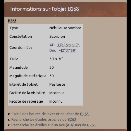
Informations sur l'objet
B263
B263
Type
Nébuleuse sombre
Constellation
Scorpion
AD :
17h26min17s
Coordonnées
Dec :
-42°37'59"
Taille
30' x 30'
Magnitude
30
Magnitude surfacique
30
Intérêt de l'objet
Pas testé
Facilité de la visibilité
Inconnue
Facilité de repérage
Inconnu
Calcul des heures de lever et coucher de
B263
Recherche les étoiles proches de
B263
Recherche les étoiles sur un axe (AD/Dec) de
B263