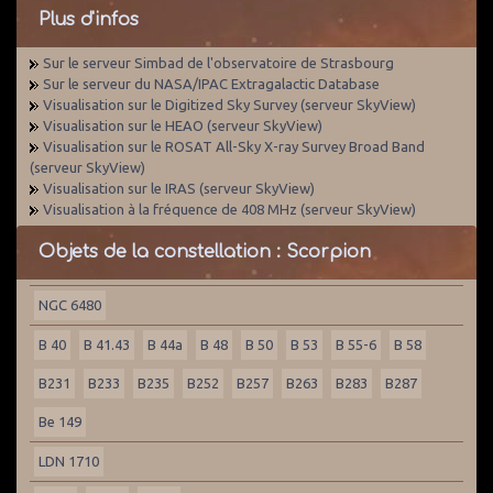
Plus d'infos
Sur le serveur Simbad de l'observatoire de Strasbourg
Sur le serveur du NASA/IPAC Extragalactic Database
Visualisation sur le Digitized Sky Survey (serveur SkyView)
Visualisation sur le HEAO (serveur SkyView)
Visualisation sur le ROSAT All-Sky X-ray Survey Broad Band
(serveur SkyView)
Visualisation sur le IRAS (serveur SkyView)
Visualisation à la fréquence de 408 MHz (serveur SkyView)
Objets de la constellation : Scorpion
NGC 6480
B 40
B 41.43
B 44a
B 48
B 50
B 53
B 55-6
B 58
B231
B233
B235
B252
B257
B263
B283
B287
Be 149
LDN 1710