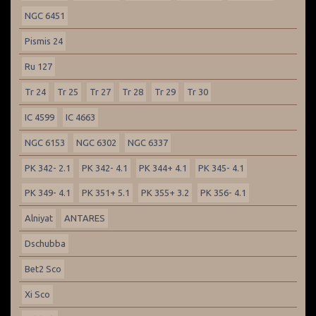
NGC 6451
Pismis 24
Ru 127
Tr 24
Tr 25
Tr 27
Tr 28
Tr 29
Tr 30
IC 4599
IC 4663
NGC 6153
NGC 6302
NGC 6337
PK 342- 2.1
PK 342- 4.1
PK 344+ 4.1
PK 345- 4.1
PK 349- 4.1
PK 351+ 5.1
PK 355+ 3.2
PK 356- 4.1
Alniyat
ANTARES
Dschubba
Bet2 Sco
Xi Sco