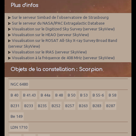
Plus d'infos
Sur le serveur Simbad de l'observatoire de Strasbourg
Sur le serveur du NASA/IPAC Extragalactic Database
Visualisation sur le Digitized Sky Survey (serveur SkyView)
Visualisation sur le HEAO (serveur SkyView)
Visualisation sur le ROSAT All-Sky X-ray Survey Broad Band
(serveur SkyView)
Visualisation sur le IRAS (serveur SkyView)
Visualisation à la fréquence de 408 MHz (serveur SkyView)
Objets de la constellation : Scorpion
NGC 6480
B 40
B 41.43
B 44a
B 48
B 50
B 53
B 55-6
B 58
B231
B233
B235
B252
B257
B263
B283
B287
Be 149
LDN 1710