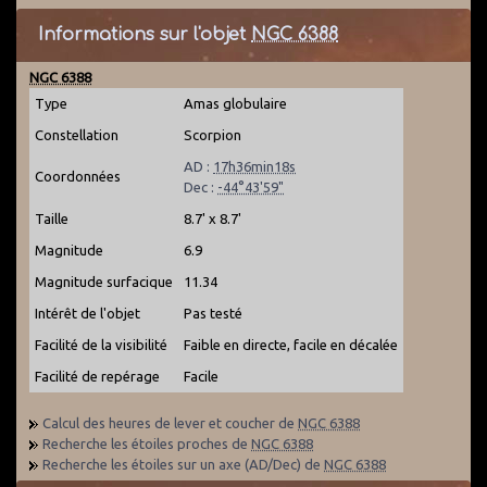
Informations sur l'objet
NGC 6388
NGC 6388
Type
Amas globulaire
Constellation
Scorpion
AD :
17h36min18s
Coordonnées
Dec :
-44°43'59"
Taille
8.7' x 8.7'
Magnitude
6.9
Magnitude surfacique
11.34
Intérêt de l'objet
Pas testé
Facilité de la visibilité
Faible en directe, facile en décalée
Facilité de repérage
Facile
Calcul des heures de lever et coucher de
NGC 6388
Recherche les étoiles proches de
NGC 6388
Recherche les étoiles sur un axe (AD/Dec) de
NGC 6388