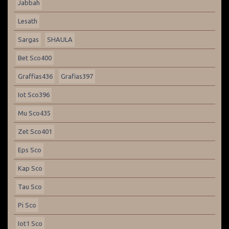
Jabbah
Lesath
Sargas
SHAULA
Bet Sco400
Graffias436
Grafias397
Iot Sco396
Mu Sco435
Zet Sco401
Eps Sco
Kap Sco
Tau Sco
Pi Sco
Iot1 Sco