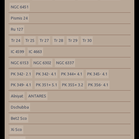
NGC 6451
Pismis 24
Ru 127
Tr 24
Tr 25
Tr 27
Tr 28
Tr 29
Tr 30
IC 4599
IC 4663
NGC 6153
NGC 6302
NGC 6337
PK 342- 2.1
PK 342- 4.1
PK 344+ 4.1
PK 345- 4.1
PK 349- 4.1
PK 351+ 5.1
PK 355+ 3.2
PK 356- 4.1
Alniyat
ANTARES
Dschubba
Bet2 Sco
Xi Sco