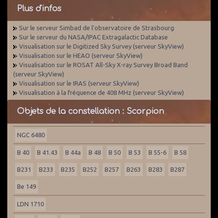
Plus d'infos
Sur le serveur Simbad de l'observatoire de Strasbourg
Sur le serveur du NASA/IPAC Extragalactic Database
Visualisation sur le Digitized Sky Survey (serveur SkyView)
Visualisation sur le HEAO (serveur SkyView)
Visualisation sur le ROSAT All-Sky X-ray Survey Broad Band
(serveur SkyView)
Visualisation sur le IRAS (serveur SkyView)
Visualisation à la fréquence de 408 MHz (serveur SkyView)
Objets de la constellation : Scorpion
NGC 6480
B 40
B 41.43
B 44a
B 48
B 50
B 53
B 55-6
B 58
B231
B233
B235
B252
B257
B263
B283
B287
Be 149
LDN 1710