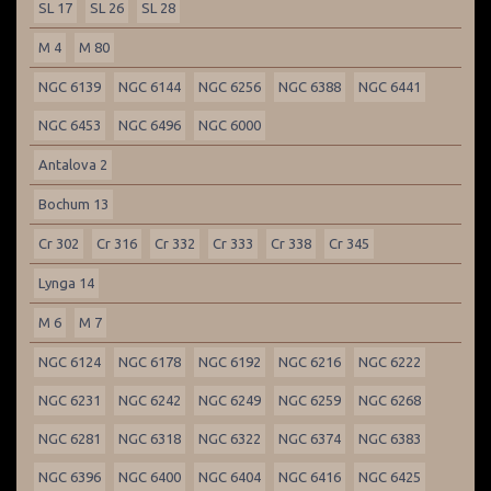
SL 17
SL 26
SL 28
M 4
M 80
NGC 6139
NGC 6144
NGC 6256
NGC 6388
NGC 6441
NGC 6453
NGC 6496
NGC 6000
Antalova 2
Bochum 13
Cr 302
Cr 316
Cr 332
Cr 333
Cr 338
Cr 345
Lynga 14
M 6
M 7
NGC 6124
NGC 6178
NGC 6192
NGC 6216
NGC 6222
NGC 6231
NGC 6242
NGC 6249
NGC 6259
NGC 6268
NGC 6281
NGC 6318
NGC 6322
NGC 6374
NGC 6383
NGC 6396
NGC 6400
NGC 6404
NGC 6416
NGC 6425