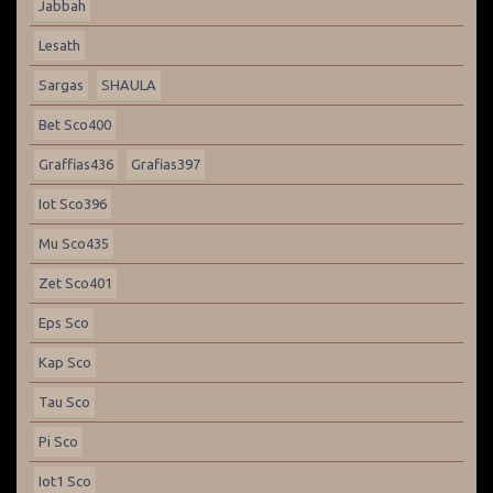
Jabbah
Lesath
Sargas
SHAULA
Bet Sco400
Graffias436
Grafias397
Iot Sco396
Mu Sco435
Zet Sco401
Eps Sco
Kap Sco
Tau Sco
Pi Sco
Iot1 Sco