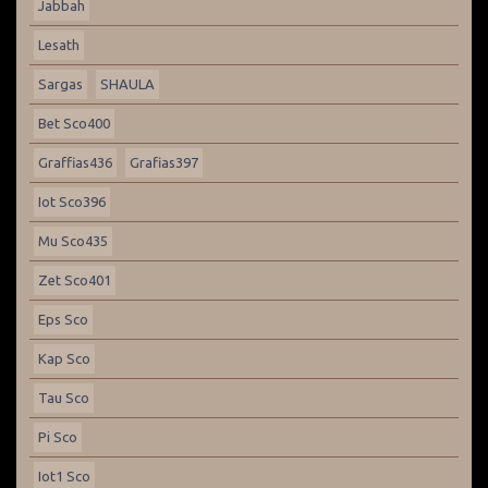
Jabbah
Lesath
Sargas
SHAULA
Bet Sco400
Graffias436
Grafias397
Iot Sco396
Mu Sco435
Zet Sco401
Eps Sco
Kap Sco
Tau Sco
Pi Sco
Iot1 Sco