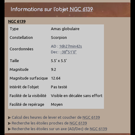
Informations sur l'objet
NGC 6139
NGC 6139
Type
Amas globulaire
Constellation
Scorpion
AD :
16h27min42s
Coordonnées
Dec :
-38°51'0"
Taille
5.5' x 5.5'
Magnitude
9.2
Magnitude surfacique
12.64
Intérêt de l'objet
Pas testé
Facilité de la visibilité
Visible en décalée sans effort
Facilité de repérage
Moyen
Calcul des heures de lever et coucher de
NGC 6139
Recherche les étoiles proches de
NGC 6139
Recherche les étoiles sur un axe (AD/Dec) de
NGC 6139