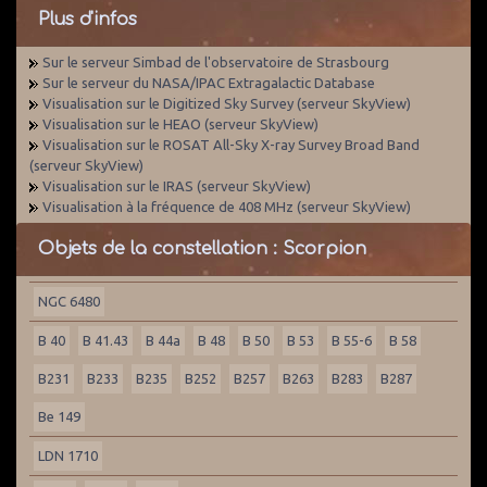
Plus d'infos
Sur le serveur Simbad de l'observatoire de Strasbourg
Sur le serveur du NASA/IPAC Extragalactic Database
Visualisation sur le Digitized Sky Survey (serveur SkyView)
Visualisation sur le HEAO (serveur SkyView)
Visualisation sur le ROSAT All-Sky X-ray Survey Broad Band
(serveur SkyView)
Visualisation sur le IRAS (serveur SkyView)
Visualisation à la fréquence de 408 MHz (serveur SkyView)
Objets de la constellation : Scorpion
NGC 6480
B 40
B 41.43
B 44a
B 48
B 50
B 53
B 55-6
B 58
B231
B233
B235
B252
B257
B263
B283
B287
Be 149
LDN 1710