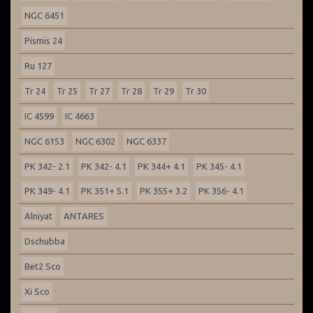
NGC 6451
Pismis 24
Ru 127
Tr 24
Tr 25
Tr 27
Tr 28
Tr 29
Tr 30
IC 4599
IC 4663
NGC 6153
NGC 6302
NGC 6337
PK 342- 2.1
PK 342- 4.1
PK 344+ 4.1
PK 345- 4.1
PK 349- 4.1
PK 351+ 5.1
PK 355+ 3.2
PK 356- 4.1
Alniyat
ANTARES
Dschubba
Bet2 Sco
Xi Sco