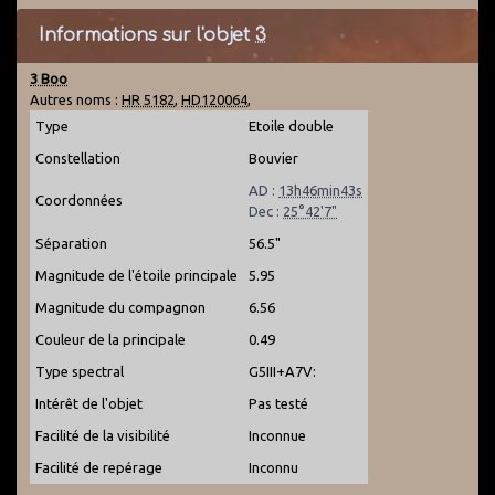
Informations sur l'objet
3
3 Boo
Autres noms :
HR 5182
,
HD120064
,
Type
Etoile double
Constellation
Bouvier
AD :
13h46min43s
Coordonnées
Dec :
25°42'7"
Séparation
56.5"
Magnitude de l'étoile principale
5.95
Magnitude du compagnon
6.56
Couleur de la principale
0.49
Type spectral
G5III+A7V:
Intérêt de l'objet
Pas testé
Facilité de la visibilité
Inconnue
Facilité de repérage
Inconnu