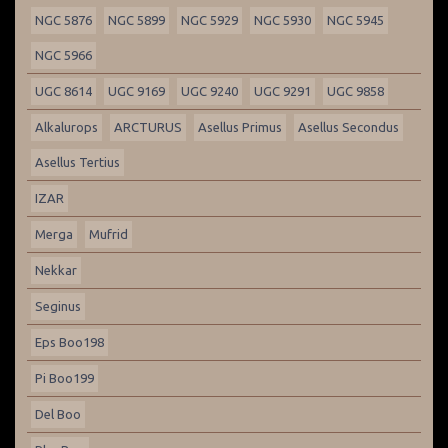
NGC 5876
NGC 5899
NGC 5929
NGC 5930
NGC 5945
NGC 5966
UGC 8614
UGC 9169
UGC 9240
UGC 9291
UGC 9858
Alkalurops
ARCTURUS
Asellus Primus
Asellus Secondus
Asellus Tertius
IZAR
Merga
Mufrid
Nekkar
Seginus
Eps Boo198
Pi Boo199
Del Boo