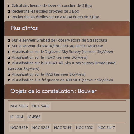
Calcul des heures de lever et coucher de
3 Boo
Recherche les étoiles proches de
3 Boo
Recherche les étoiles sur un axe (AD/Dec) de
3 Boo
Plus d'infos
Sur le serveur Simbad de l'observatoire de Strasbourg
Sur le serveur du NASA/IPAC Extragalactic Database
Visualisation sur le Digitized Sky Survey (serveur SkyView)
Visualisation sur le HEAO (serveur SkyView)
Visualisation sur le ROSAT All-Sky X-ray Survey Broad Band
(serveur SkyView)
Visualisation sur le IRAS (serveur SkyView)
Visualisation à la fréquence de 408 MHz (serveur SkyView)
Objets de la constellation : Bouvier
NGC 5856
NGC 5466
IC 1014
IC 4562
NGC 5239
NGC 5248
NGC 5249
NGC 5332
NGC 5417