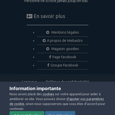
Personne ne scrolle jamais jusqu'en bas.
En savoir plus
Mentions légales
A propos de Webastro
Magasin: goodies
Page Facebook
Groupe Facebook
Langue
Politique de confidentialité
Nous contacter
Cookies
Information importante
Copyright © 2020 Webastro
Nous avons placé des
cookies
sur votre appareil pour aider à
Powered by Invision Community
améliorer ce site. Vous pouvez choisir
d’ajuster vos paramètres
de cookie
, sinon nous supposerons que vous êtes d’accord pour
continuer.